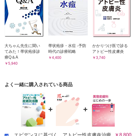
2 新薬・新薬候補のまとめ
(2) ドライスキンによる皮膚バリア障害の機序－フィラグ
2 新薬は従来の治療に欠けていた点をどのように補完できるのか
リン，タイトジャンクション
(1) 従来の治療には何が欠けていたか
1 皮膚表皮の最終分化とバリア形成機構
(2) 新薬はその欠点をどのように補完できるか
2 フィラグリンとバリア構造
(3) 新薬によってどのような治療のパラダイムシフトが起こるか
3 ドライスキンの形成機序
(4) 現時点におけるベストな治療は何か
4 角層の層構造の違いとその機能
1 寛解導入療法
2 寛解維持療法
Columm 汗はアトピー性皮膚炎にとっていいのか？
3 重症・難治性状態に対する治療
大ちゃん先生に聞い
帯状疱疹・水痘 -予防
かかりつけ医で診る
(3) ドライスキンによるかゆみの発症機序
Columm アトピー性皮膚炎とコモビリティ（合併疾患）
てみた！帯状疱疹診
時代の診療戦略
アトピー性皮膚炎
1 ドライスキンとはどのような状態か
第5章 かゆみに対するアプローチ－抗ヒスタミン薬からIL-31まで
療Q＆A
￥4,400
￥3,740
2 角層への水分供給
1 かゆみの病態論はどのように変容してきたか
￥5,940
(1) かゆみの機序・神経生理学の進歩
3 バリア機能の低下によるドライスキン
1 起痒物質
4 なぜドライスキンがかゆみにつながるのか
2 温度感受性TRP チャネル
5 異物の侵入とかゆみ
3 かゆみ伝達経路
よく一緒に購入されている商品
(4) 新薬はどのような作用機序で奏効するのか
(2) かゆみがアトピー性皮膚炎の病態にもたらす影響
1 ドライスキンの治療ストラテジー
(3) かゆみの制御はアトピー性皮膚炎のアウトカムにどのように影響
するか
2 皮脂膜の補強
1 タクロリムス軟膏によるかゆみ
3 保湿因子の補強
+
+
2 タクロリムス軟膏誘発性?痒モデルマウスの樹立
4 角質細胞間脂質の補強
3 モデルマウスの解析
5 デュピルマブによる角層バリア機能の補強
4 IL-4受容体阻害抗体
5 IL-31受容体阻害抗体
6 角層バリア補強薬─これからの展望
2 新薬は従来の治療に欠けていた点をどのように補完できるのか
2 皮膚バリア障害・ドライスキンが経皮感作にどのように介
エビデンスに基づく アトピー性皮膚炎治療
￥8,800