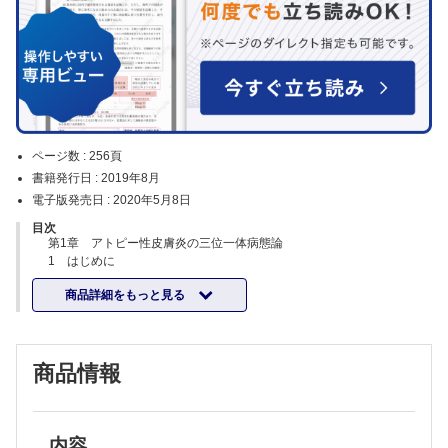
ページ数 :
256頁
書籍発行日 :
2019年8月
電子版発売日 :
2020年5月8日
目次
第1章 アトピー性皮膚炎の三位一体病態論
1 はじめに
2 アトピー性皮膚炎の概説
商品詳細をもっと見る
3 皮膚バリア
(1) 角層とフィラグリン
(2) アトピー性皮膚炎とフィラグリン
4 アトピー性皮膚炎発症におけるアレルギー炎症
商品情報
(1) 各種アレルゲンに対する皮膚免疫応答
(2) アトピー性皮膚炎とT細胞
(3) バリア破壊とアレルギーマーチ
(4) アレルギー炎症によるバリア機能の変調
5 かゆみ
内容