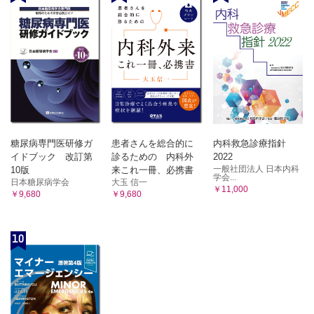
(4) 現時点におけるベストな治療は何か
第6章 アトピーをめぐる最近のトピックス
1 皮膚常在菌を標的とした新規治療
(1) はじめに
(2) 正常の皮膚常在微生物叢とその特徴
(3) アトピー性皮膚炎と皮膚常在細菌叢の異常
(4) 皮膚常在菌をターゲットとしたアトピー性皮膚炎治療
(5) おわりに
糖尿病専門医研修ガ
患者さんを総合的に
内科救急診療指針
2 抗菌ペプチドによる治療の可能性
イドブック 改訂第
診るための 内科外
2022
(1) 抗菌ペプチドの概念と発見の経緯
一般社団法人 日本内科
10版
来これ一冊、必携書
学会...
(2) 疾患形成における抗菌ペプチドの作用
日本糖尿病学会
大玉 信一
￥11,000
￥9,680
￥9,680
(3) アトピー性皮膚炎における宿主由来抗菌ペプチド発現
(4) アトピー性皮膚炎の細菌叢と皮膚微生物叢由来の抗菌
ペプチド
10
(5) アトピー性皮膚炎における抗菌ペプチド治療の可能性
(6) おわりに
Columm アトピー性皮膚炎とPDE4阻害薬
3 衛生仮説とは
(1) はじめに