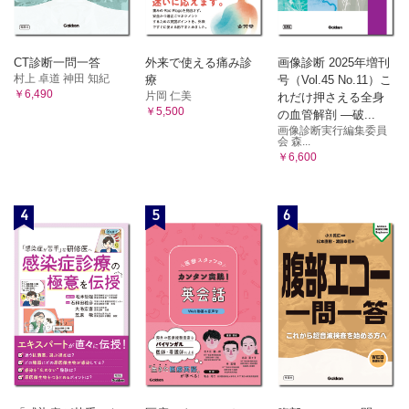
Columm アトピー性皮膚炎とブリーチバス療法
第7章 三位一体論に基づくアトピー性皮膚炎ベスト治療
CT診断一問一答
外来で使える痛み診
画像診断 2025年増刊
村上 卓道 神田 知紀
療
号（Vol.45 No.11）こ
1 はじめに
￥6,490
片岡 仁美
れだけ押さえる全身
2 スキンケア
￥5,500
の血管解剖 ―破...
3 アレルギー炎症治療
画像診断実行編集委員
会 森...
4 かゆみの制御
￥6,600
5 三位一体論に基づくアトピー性皮膚炎ベスト治療
Columm アトピー性皮膚炎とウイルス・真菌感染
4
5
6
索引