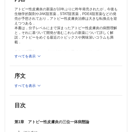
(1) かゆみの伝達神経
(2) かゆみ過敏とitch-scratchサイクル
アトピー性皮膚炎の新薬が10年ぶりに昨年発売されたが，今後も
(3) かゆみとアレルギー炎症
生物学的製剤やJAK阻害薬，STAT阻害薬，PDE4阻害薬などの発
売が予想されており，アトピー性皮膚炎治療は大きな転換点を迎
6 アトピー性皮膚炎の三位一体病態論
えつつある．
第2章 アトピー性皮膚炎の治療とバイオマーカーのパラダイムシフト
本書は，分子レベルにまで深まったアトピー性皮膚炎の病態理解
1 アトピー性皮膚炎の治療の歴史
と，それに基づいて開発が進むこれらの新薬について詳しく解
(1) 新薬の開発の歴史
説．アトピーをめぐる最近のトピックスや興味深いコラムも満
1 はじめに
載．
2 病態論の進歩
3 サイトカインからみたアトピー性皮膚炎の病態
あわせて読む
→
「エビデンスに基づく」シリーズ
4 主な新薬の開発の歴史
すべてを表示
5 おわりに
(2) アトピー性皮膚炎診療ガイドライン2018
1 はじめに
序文
2 診療ガイドラインとは
3 アトピー性皮膚炎診療ガイドライン2018におけるエビデンスレベ
すべてを表示
ルと推奨度
4 アトピー性皮膚炎の治療の目標とゴール
5 アトピー性皮膚炎の治療の柱と意義
6 アトピー性皮膚炎に対する薬物療法
目次
7 抗炎症外用薬のプロアクティブ療法
8 アトピー性皮膚炎に対する内服抗ヒスタミン薬
9 その他
第1章 アトピー性皮膚炎の三位一体病態論
(3) アトピー性皮膚炎治療のパラダイムシフト
1 はじめに