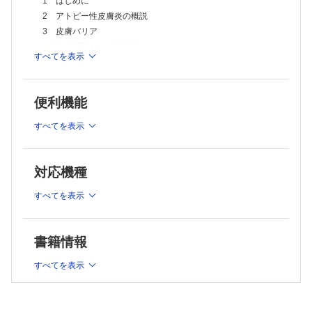
1 はじめに
2 アトピー性皮膚炎の病態と従来の治療選択肢
2 アトピー性皮膚炎の概説
3 原因分子を標的とする新薬
3 皮膚バリア
4 新薬による治療のパラダイムシフト
5 おわりに
(1) 角層とフィラグリン
すべてを表示
2 アトピー性皮膚炎のバイオマーカー
(2) アトピー性皮膚炎とフィラグリン
(1) 血清IgE値
4 アトピー性皮膚炎発症におけるアレルギー炎症
(2) 末梢血好酸球数
(1) 各種アレルゲンに対する皮膚免疫応答
(3) 血清LDH値
便利機能
(2) アトピー性皮膚炎とT細胞
(4) 血清TARC値
(5) 血清SCCA2値
(3) バリア破壊とアレルギーマーチ
すべてを表示
Columm アトピー性皮膚炎の発症と人種差
(4) アレルギー炎症によるバリア機能の変調
Columm アトピー性皮膚炎のプロアクティブ療法
5 かゆみ
Columm アトピー性皮膚炎と乾癬の違い
(1) かゆみの伝達神経
対応機種
第3章 皮膚バリア障害・経皮感作に対するアプローチ－スキンケアに
よる発症予防，フィラグリン制御による治療
(2) かゆみ過敏とitch-scratchサイクル
すべてを表示
1 皮膚バリア障害・ドライスキンの病態論はどのように変容してきた
(3) かゆみとアレルギー炎症
か
6 アトピー性皮膚炎の三位一体病態論
(1) ドライスキンのメカニズムと保湿剤の作用機序－皮脂，セラミ
ド，NMF
書籍情報
第2章 アトピー性皮膚炎の治療とバイオマーカーのパラダ
1 ドライスキン発症のメカニズム
イムシフト
2 物質透過バリア
すべてを表示
3 保湿性
1 アトピー性皮膚炎の治療の歴史
(2) ドライスキンによる皮膚バリア障害の機序－フィラグリン，タイ
(1) 新薬の開発の歴史
トジャンクション
1 皮膚表皮の最終分化とバリア形成機構