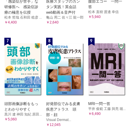
「感染症が苦手」な
医療スタッフのカン
腹部エコー 一問一
研修医へ 感染症診
タン実践！英会話
答
松本 直樹 渡邊 幸信
療の極意を伝授
web動画＆音声付
￥5,940
松本 哲哉 石和田 稔彦 ...
亀山 周二 佐々江 龍一郎
￥4,400
￥2,640
7
8
9
頭部画像診断をもっ
好発部位でみる皮膚
MRI一問一答
平井 俊範 工藤 與亮 堀...
とわかりやすく
疾患アトラス 頭
￥6,490
黒川 遼 神田 知紀 原田...
部・顔
￥5,060
Visual Dermat...
￥12,045