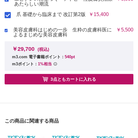
(1) 従来の治療の有用性と限界
在するのか
あたらしい潮流
1 従来の治療薬（外用薬・内服薬）
(1) アトピー性皮膚炎における経皮感作の重要性
2 治療効果の評価
爪 基礎から臨床まで 改訂第2版
￥15,400
1 アトピー性皮膚炎はアレルギーマーチのリスク要因
(2) 新薬はその欠点をどのように補完できるか
2 アレルギーマーチと食物アレルギーの関連性
1 分子標的薬
2 JAK阻害薬
美容皮膚科はじめの一歩 生粋の皮膚科医に
￥5,500
(2) スキンケアにより経皮感作を回避すればアトピー性皮
よるまじめな美容皮膚科
3 ホスホジエステラーゼ4（PDE4）酵素阻害薬
膚炎発症を抑えられる？
4 非ステロイド系抗炎症薬
(3) アトピックマーチに対するドライスキンケアの有用性
(3) 新薬によってどのような治療のパラダイムシフトが生じるのか
￥29,700
3 新薬は従来の治療に欠けていた点をどのように補完できる
(税込)
1 第一選択薬の選択肢拡大に伴う患者および医師双方における治療
のか
意欲の向上
m3.com 電子書籍ポイント：
540pt
(1) 従来の保湿剤の有用性と限界
2 難治例に対する代替治療法の拡充─臨床経過の短縮への期待
m3ポイント：
1%相当
3 患者の疾病負担軽減
(2) 新薬はその欠点をどのように補完できるか
4 患者数と年齢別構成割合に与える影響
(3) 新薬によってどのような治療のパラダイムシフトが起
5 長期寛解維持への期待
3点ともカートに入れる
こるか
(4) 現時点におけるベストな治療は何か
(4) 現時点におけるベストな治療は何か
第6章 アトピーをめぐる最近のトピックス
Columm 入浴・シャワー浴はアトピー性皮膚炎にとっていい
1 皮膚常在菌を標的とした新規治療
のか？
(1) はじめに
Columm アトピー性皮膚炎の病理組織
(2) 正常の皮膚常在微生物叢とその特徴
(3) アトピー性皮膚炎と皮膚常在細菌叢の異常
Columm アトピー性皮膚炎と教育入院
(4) 皮膚常在菌をターゲットとしたアトピー性皮膚炎治療
この商品に関連する商品
(5) おわりに
第4章 免疫異常・アレルギー炎症に対するアプローチ－生
2 抗菌ペプチドによる治療の可能性
物製剤，従来のステロイド・抗ヒスタミン薬の効用と限界
(1) 抗菌ペプチドの概念と発見の経緯