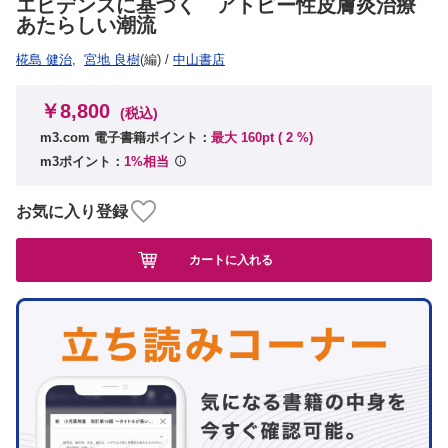
エビデンスに基づく アトピー性皮膚炎治療
あたらしい潮流
椛島 健治
,
宮地 良樹
(編)
/
中山書店
￥8,800
(税込)
m3.com 電子書籍ポイント：
最大 160pt (
2
%)
m3ポイント：
1%相当
お気に入り登録
カートに入れる