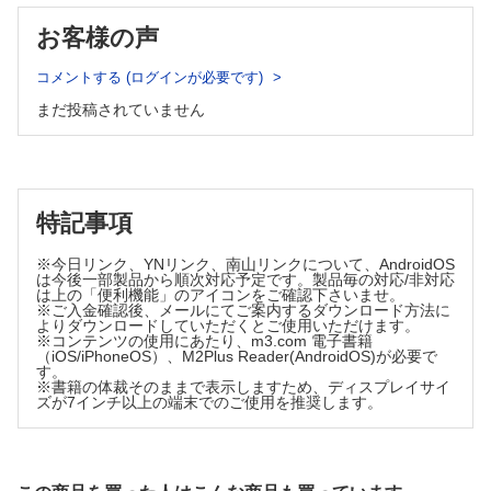
1 はじめに
2 フィラグリンとバリア構造
2 病態論の進歩
お客様の声
3 ドライスキンの形成機序
3 サイトカインからみたアトピー性皮膚炎の病態
4 角層の層構造の違いとその機能
4 主な新薬の開発の歴史
Columm 汗はアトピー性皮膚炎にとっていいのか？
コメントする (ログインが必要です)
(3) ドライスキンによるかゆみの発症機序
5 おわりに
まだ投稿されていません
1 ドライスキンとはどのような状態か
(2) アトピー性皮膚炎診療ガイドライン2018
2 角層への水分供給
1 はじめに
3 バリア機能の低下によるドライスキン
2 診療ガイドラインとは
4 なぜドライスキンがかゆみにつながるのか
3 アトピー性皮膚炎診療ガイドライン2018におけるエビ
5 異物の侵入とかゆみ
デンスレベルと推奨度
(4) 新薬はどのような作用機序で奏効するのか
特記事項
1 ドライスキンの治療ストラテジー
4 アトピー性皮膚炎の治療の目標とゴール
2 皮脂膜の補強
5 アトピー性皮膚炎の治療の柱と意義
※今日リンク、YNリンク、南山リンクについて、AndroidOS
3 保湿因子の補強
は今後一部製品から順次対応予定です。製品毎の対応/非対応
6 アトピー性皮膚炎に対する薬物療法
4 角質細胞間脂質の補強
は上の「便利機能」のアイコンをご確認下さいませ。
※ご入金確認後、メールにてご案内するダウンロード方法に
7 抗炎症外用薬のプロアクティブ療法
5 デュピルマブによる角層バリア機能の補強
よりダウンロードしていただくとご使用いただけます。
6 角層バリア補強薬─これからの展望
8 アトピー性皮膚炎に対する内服抗ヒスタミン薬
※コンテンツの使用にあたり、m3.com 電子書籍
2 皮膚バリア障害・ドライスキンが経皮感作にどのように介在するの
（iOS/iPhoneOS）、M2Plus Reader(AndroidOS)が必要で
9 その他
す。
か
(3) アトピー性皮膚炎治療のパラダイムシフト
※書籍の体裁そのままで表示しますため、ディスプレイサイ
(1) アトピー性皮膚炎における経皮感作の重要性
ズが7インチ以上の端末でのご使用を推奨します。
1 はじめに
1 アトピー性皮膚炎はアレルギーマーチのリスク要因
2 アトピー性皮膚炎の病態と従来の治療選択肢
2 アレルギーマーチと食物アレルギーの関連性
(2) スキンケアにより経皮感作を回避すればアトピー性皮膚炎発症を
3 原因分子を標的とする新薬
抑えられる？
4 新薬による治療のパラダイムシフト
(3) アトピックマーチに対するドライスキンケアの有用性