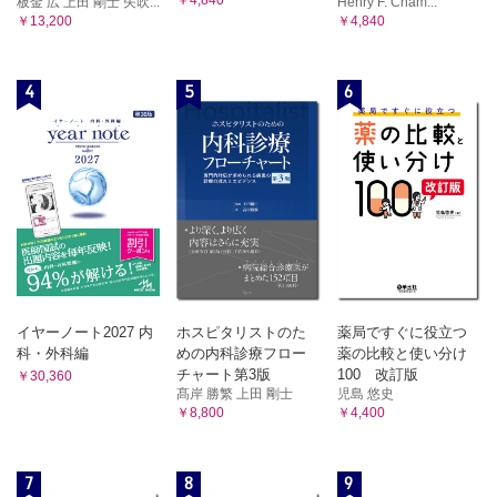
板金 広 上田 剛士 矢吹...
Henry F. Cham...
4 IL-4受容体阻害抗体
￥13,200
￥4,840
5 IL-31受容体阻害抗体
2 新薬は従来の治療に欠けていた点をどのように補完できる
のか
4
5
6
(1) 従来の治療の有用性と限界
1 従来の治療薬（外用薬・内服薬）
2 治療効果の評価
(2) 新薬はその欠点をどのように補完できるか
1 分子標的薬
2 JAK阻害薬
3 ホスホジエステラーゼ4（PDE4）酵素阻害薬
4 非ステロイド系抗炎症薬
(3) 新薬によってどのような治療のパラダイムシフトが生
じるのか
イヤーノート2027 内
ホスピタリストのた
薬局ですぐに役立つ
1 第一選択薬の選択肢拡大に伴う患者および医師双方に
科・外科編
めの内科診療フロー
薬の比較と使い分け
おける治療意欲の向上
チャート第3版
100 改訂版
￥30,360
2 難治例に対する代替治療法の拡充─臨床経過の短縮へ
髙岸 勝繁 上田 剛士
児島 悠史
の期待
￥8,800
￥4,400
3 患者の疾病負担軽減
4 患者数と年齢別構成割合に与える影響
5 長期寛解維持への期待
7
8
9