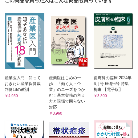
この商品を買った人はこんな商品も買っています
5 おわりに
3 新薬は従来の治療に欠けていた点をどのように補完できるのか
2 アトピー性皮膚炎のバイオマーカー
(1) 従来の保湿剤の有用性と限界
(2) 新薬はその欠点をどのように補完できるか
(1) 血清IgE値
(3) 新薬によってどのような治療のパラダイムシフトが起こるか
(2) 末梢血好酸球数
(4) 現時点におけるベストな治療は何か
(3) 血清LDH値
Columm 入浴・シャワー浴はアトピー性皮膚炎にとっていいのか？
(4) 血清TARC値
Columm アトピー性皮膚炎の病理組織
(5) 血清SCCA2値
Columm アトピー性皮膚炎と教育入院
第4章 免疫異常・アレルギー炎症に対するアプローチ－生物製剤，従
Columm アトピー性皮膚炎の発症と人種差
来のステロイド・抗ヒスタミン薬の効用と限界
Columm アトピー性皮膚炎のプロアクティブ療法
1 アトピー性皮膚炎の病態論はどのように変容してきたか
Columm アトピー性皮膚炎と乾癬の違い
(1) アレルギー炎症の最新の情報と解説
1 アトピー性皮膚炎はアレルギー炎症か
第3章 皮膚バリア障害・経皮感作に対するアプローチ－ス
2 アレルギーの定義と分類
産業医入門 知って
産業医はじめの一
皮膚科の臨床 2024年
キンケアによる発症予防，フィラグリン制御による治療
3 アトピー性皮膚炎は抗原特異的炎症なのか
おきたい産業保健裁
歩 「働く人・企
6月号 66巻6号 特集
4 アトピー性皮膚炎病変部でのサイトカイン環境
判例18の教訓
業」のニーズをつか
梅毒 【電子版】
1 皮膚バリア障害・ドライスキンの病態論はどのように変容
5 2型サイトカインの産生細胞
む！基本実務の考え
￥4,950
￥3,300
してきたか
6 自然リンパ球の活性化誘導因子
方と現場で困らない
7 Th2細胞は病変部でどのようなメカニズムで活性化するのか
(1) ドライスキンのメカニズムと保湿剤の作用機序－皮
対応
8 アトピー性皮膚炎におけるアレルギー炎症とは
脂，セラミド，NMF
￥3,960
9 今後の展望
1 ドライスキン発症のメカニズム
(2) 病態に応じてどのような新薬が開発されているか？ 新薬の功罪
2 物質透過バリア
は？
3 保湿性
1 アトピー性皮膚炎の病態に根ざした新薬開発