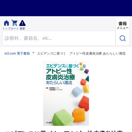


書籍
メニュー
トップ
カート
重要
m3.com 電子書籍
エビデンスに基づく アトピー性皮膚炎治療 あたらしい潮流