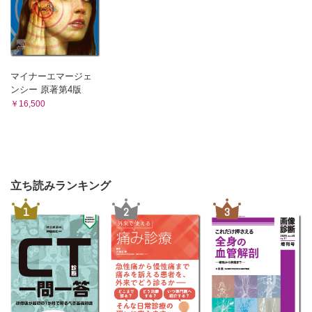
(2) 衛生仮説の歴史的変遷
(3) マイクロバイオームと喘息の関係
(4) 動物実験からの検証
(5) 環境湿度の影響
(6) 衛生仮説の矛盾点
マイナーエマージェ
(7) おわりに
ンシー 原著第4版
Columm アトピー性皮膚炎と肥満
￥16,500
4 外因性・内因性アトピー性皮膚炎
(1) はじめに
(2) 外因性と内因性のアトピー性皮膚炎
1 両タイプの背景
2 内因性アトピー性皮膚炎の検査上の定義
立ち読みランキング
3 両タイプの皮膚バリア機能
4 両タイプの免疫異常
1
2
3
(3) 外因性アトピー性皮膚炎の特徴
1 フィラグリン遺伝子変異に基づくもの
2 その他の主に外因性アトピー性皮膚炎でみられる症状
(4) 内因性アトピー性皮膚炎の特徴
1 Dennie-Morgan fold（line）
2 金属アレルギー
(5) おわりに