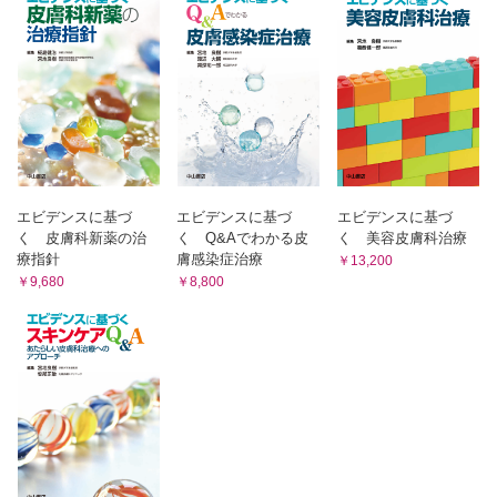
(2) 疾患形成における抗菌ペプチドの作用
1 アトピー性皮膚炎の病態論はどのように変容してきたか
(3) アトピー性皮膚炎における宿主由来抗菌ペプチド発現
(1) アレルギー炎症の最新の情報と解説
(4) アトピー性皮膚炎の細菌叢と皮膚微生物叢由来の抗菌ペプチド
1 アトピー性皮膚炎はアレルギー炎症か
(5) アトピー性皮膚炎における抗菌ペプチド治療の可能性
(6) おわりに
2 アレルギーの定義と分類
Columm アトピー性皮膚炎とPDE4阻害薬
3 アトピー性皮膚炎は抗原特異的炎症なのか
3 衛生仮説とは
4 アトピー性皮膚炎病変部でのサイトカイン環境
(1) はじめに
5 2型サイトカインの産生細胞
(2) 衛生仮説の歴史的変遷
6 自然リンパ球の活性化誘導因子
(3) マイクロバイオームと喘息の関係
(4) 動物実験からの検証
7 Th2細胞は病変部でどのようなメカニズムで活性化す
エビデンスに基づ
エビデンスに基づ
エビデンスに基づ
(5) 環境湿度の影響
るのか
く 皮膚科新薬の治
く Q&Aでわかる皮
く 美容皮膚科治療
(6) 衛生仮説の矛盾点
8 アトピー性皮膚炎におけるアレルギー炎症とは
療指針
膚感染症治療
￥13,200
(7) おわりに
9 今後の展望
￥9,680
￥8,800
Columm アトピー性皮膚炎と肥満
(2) 病態に応じてどのような新薬が開発されているか？
4 外因性・内因性アトピー性皮膚炎
新薬の功罪は？
(1) はじめに
(2) 外因性と内因性のアトピー性皮膚炎
1 アトピー性皮膚炎の病態に根ざした新薬開発
1 両タイプの背景
2 新薬・新薬候補のまとめ
2 内因性アトピー性皮膚炎の検査上の定義
2 新薬は従来の治療に欠けていた点をどのように補完できる
3 両タイプの皮膚バリア機能
のか
4 両タイプの免疫異常
(1) 従来の治療には何が欠けていたか
(3) 外因性アトピー性皮膚炎の特徴
(2) 新薬はその欠点をどのように補完できるか
1 フィラグリン遺伝子変異に基づくもの
2 その他の主に外因性アトピー性皮膚炎でみられる症状
(3) 新薬によってどのような治療のパラダイムシフトが起