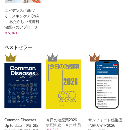
(4) 内因性アトピー性皮膚炎の特徴
こるか
1 Dennie-Morgan fold（line）
(4) 現時点におけるベストな治療は何か
エビデンスに基づ
2 金属アレルギー
1 寛解導入療法
く スキンケアQ&A
(5) おわりに
― あたらしい皮膚科
2 寛解維持療法
Columm アトピー性皮膚炎とブリーチバス療法
治療へのアプローチ
第7章 三位一体論に基づくアトピー性皮膚炎ベスト治療
3 重症・難治性状態に対する治療
￥5,940
1 はじめに
Columm アトピー性皮膚炎とコモビリティ（合併疾患）
2 スキンケア
3 アレルギー炎症治療
第5章 かゆみに対するアプローチ－抗ヒスタミン薬からIL-
ベストセラー
4 かゆみの制御
31まで
5 三位一体論に基づくアトピー性皮膚炎ベスト治療
1
2
3
Columm アトピー性皮膚炎とウイルス・真菌感染
1 かゆみの病態論はどのように変容してきたか
(1) かゆみの機序・神経生理学の進歩
索引
1 起痒物質
2 温度感受性TRP チャネル
3 かゆみ伝達経路
(2) かゆみがアトピー性皮膚炎の病態にもたらす影響
(3) かゆみの制御はアトピー性皮膚炎のアウトカムにどの
ように影響するか
1 タクロリムス軟膏によるかゆみ
2 タクロリムス軟膏誘発性?痒モデルマウスの樹立
Common Diseases
今日の治療薬2026
サンフォード感染症
伊豆津 宏二 今井 靖 桑...
3 モデルマウスの解析
Up to date 改訂2版
治療ガイド2026
￥4,840