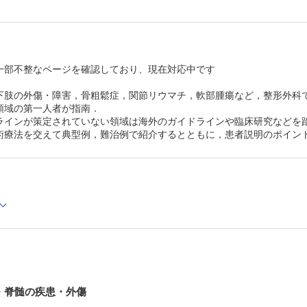
アキレス腱断裂
足関節外傷
外反母趾
ロコモティブシンドローム
下肢血行障害－末梢動脈疾患と閉塞性静脈疾患
一部不整なページを確認しており、現在対応中です
下肢神経障害
第4章 腫瘍
下肢の外傷・障害，骨粗鬆症，関節リウマチ，軟部腫瘍など，整形外科
軟部腫瘍
骨転移
領域の第一人者が指南．
骨腫瘍－骨肉腫・Ewing肉腫・骨嚢腫・線維性骨異形成
ラインが策定されていない領域は海外のガイドラインや臨床研究などを
第5章 炎症・代謝性疾患
術療法を交えて典型例，難治例で紹介するとともに，患者説明のポイン
骨粗鬆症
関節リウマチ
高尿酸血症・痛風
第6章 リスク管理
疼痛管理
線維筋痛症
術後感染予防
症候性静脈血栓塞栓症の予防
輸血
高齢者の薬物療法
妊産婦・授乳婦への投薬
医療放射線被曝
・脊髄の疾患・外傷
索引