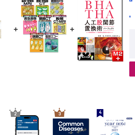
物療法
乳婦への投薬
被曝
+
+
4
2
3