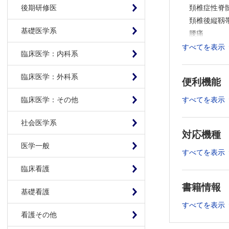
頚椎症性脊
後期研修医
頚椎後縦靱
基礎医学系
腰痛
腰部脊柱管
すべてを表示
臨床医学：内科系
腰椎椎間板
強直性脊椎
臨床医学：外科系
便利機能
骨粗鬆症性
成人脊柱変
すべてを表示
臨床医学：その他
筋萎縮性側
社会医学系
第2章 上肢
対応機種
医学一般
すべてを表示
上腕近位部
肩関節周囲
臨床看護
上腕骨外側
書籍情報
肘関節不安
基礎看護
橈骨遠位端
すべてを表示
看護その他
尺側手関節