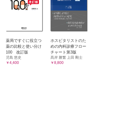
薬局ですぐに役立つ
ホスピタリストのた
薬の比較と使い分け
めの内科診療フロー
100 改訂版
チャート第3版
児島 悠史
髙岸 勝繁 上田 剛士
￥4,400
￥8,800