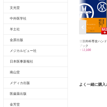
下肢神経障
文光堂
第4章 腫瘍
中外医学社
軟部腫瘍
骨転移
羊土社
骨腫瘍－骨肉
金原出版
整形外科専攻ハンド
第5章 炎症
ブック
￥12,100
メジカルビュー社
骨粗鬆症
関節リウマ
日本医事新報社
高尿酸血症
南山堂
第6章 リスク
メディカ出版
よく一緒に購入
疼痛管理
線維筋痛症
医歯薬出版
術後感染予
症候性静脈
金芳堂