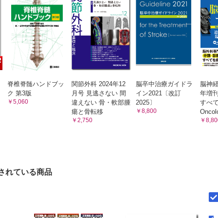
害
腫・Ewing肉腫・骨嚢腫・線維性骨異形成
脊椎脊髄ハンドブッ
関節外科 2024年12
脳卒中治療ガイドラ
脳神経
・代謝性疾患
ク 第3版
月号 見逃さない 間
イン2021〔改訂
年増刊
￥5,060
違えない 骨・軟部腫
2025〕
すべて 
￥8,800
瘍と骨転移
Onco
￥2,750
￥8,80
チ
・痛風
管理
されている商品
防
血栓塞栓症の予防