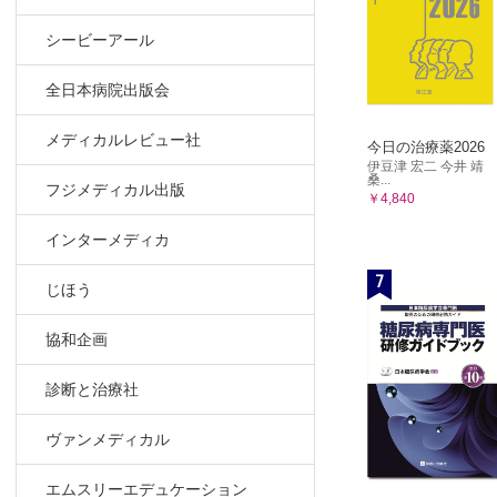
シービーアール
全日本病院出版会
メディカルレビュー社
今日の治療薬2026
伊豆津 宏二 今井 靖
桑...
フジメディカル出版
￥4,840
インターメディカ
7
じほう
協和企画
診断と治療社
ヴァンメディカル
エムスリーエデュケーション