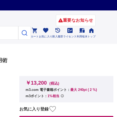
重要なお知らせ






カート
お気に入り
購入履歴
ライセンス
利用端末
トップ
用術
￥13,200
(税込)
m3.com 電子書籍ポイント：
最大 240pt (
2
%)
m3ポイント：
1%相当
お気に入り登録