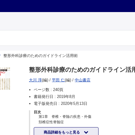
整形外科診療のためのガイドライン活用術
整形外科診療のためのガイドライン活
大川 淳
(編)
/
平田 仁
(編)
/
中山書店
ページ数 :
240頁
書籍発行日 :
2019年8月
電子版発売日 :
2020年5月13日
目次
第1章 脊椎・脊髄の疾患・外傷
頚椎症性脊髄症
頚椎後縦靱帯骨化症
商品詳細をもっと見る
腰痛