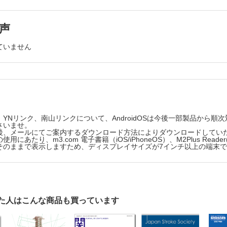
症
関節症
ンネック，ボタンホール変形
声
神経障害
ていません
害
の疾患・外傷
節症
疾患
YNリンク、南山リンクについて、AndroidOSは今後一部製品から
／転子部骨折
さいませ。
帯損傷
後、メールにてご案内するダウンロード方法によりダウンロードしてい
にあたり、m3.com 電子書籍（iOS/iPhoneOS）、M2Plus Reader
節症
そのままで表示しますため、ディスプレイサイズが7インチ以上の端末
断裂
た人はこんな商品も買っています
ブシンドローム
害－末梢動脈疾患と閉塞性静脈疾患