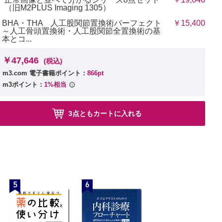
（旧M2PLUS Imaging 1305）
BHA・THA 人工股関節置換術パーフェクト
￥15,400
～人工骨頭置換術・人工股関節全置換術の基
本とコ...
￥47,646
(税込)
m3.com 電子書籍ポイント：
866pt
m3ポイント：
1%相当
3点ともカートに入れる
5
6