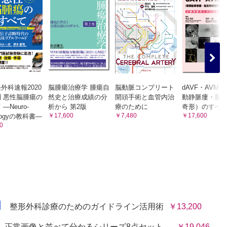
外科速報2020
脳腫瘍治療学 腫瘍自
脳動脈コンプリート
dAVF・AVM
 悪性脳腫瘍の
然史と治療成績の分
開頭手術と血管内治
動静脈瘻・脳
―Neuro-
析から 第2版
療のために
奇形）のすべ
￥17,600
￥7,480
￥17,600
logyの教科書―
0
整形外科診療のためのガイドライン活用術
￥13,200
正常画像と並べて分かるシリーズ8点セット
￥19,046