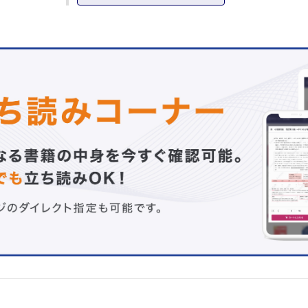
腰部脊柱管狭窄症
腰椎椎間板ヘルニア
強直性脊椎炎
骨粗鬆症性椎体骨折
成人脊柱変形
筋萎縮性側索硬化症
第2章 上肢の疾患・外傷
上腕近位部外傷－鎖骨骨折，肩鎖関節脱臼，上腕骨近位端
肩関節周囲障害
上腕骨外側上顆炎
肘関節不安定症（骨折・脱臼を伴う肘複合不安定症）
橈骨遠位端骨折
尺側手関節痛
手根不安定症
手の変形性関節症
外傷性スワンネック，ボタンホール変形
上肢絞扼性神経障害
橈骨神経障害
第3章 下肢の疾患・外傷
変形性股関節症
小児股関節疾患
大腿骨頚部／転子部骨折
膝前十字靱帯損傷
変形性膝関節症
半月板損傷