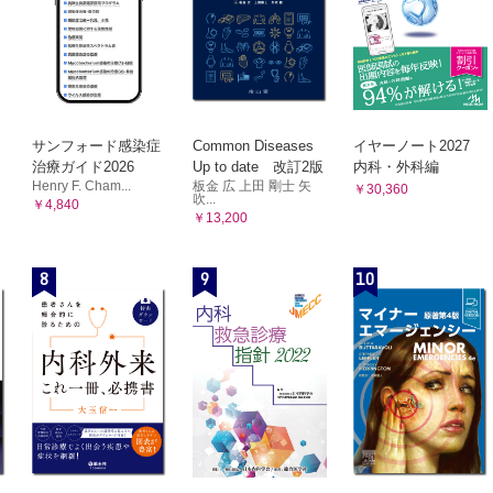
サンフォード感染症
Common Diseases
イヤーノート2027
治療ガイド2026
Up to date 改訂2版
内科・外科編
Henry F. Cham...
板金 広 上田 剛士 矢
￥30,360
吹...
￥4,840
￥13,200
8
9
10