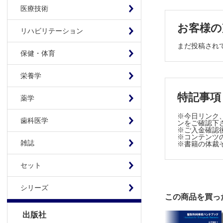
手根不安定
医療技術
手の変形性
外傷性スワ
お客様の
リハビリテーション
上肢絞扼性
まだ投稿され
橈骨神経障
保健・体育
第3章 下肢
栄養学
変形性股関
特記事項
薬学
小児股関節
※今日リンク、
大腿骨頚部
歯科医学
ンをご確認下
膝前十字靱
※ご入金確認
※コンテンツの使用
変形性膝関
雑誌
※書籍の体裁
半月板損傷
セット
アキレス腱
足関節外傷
シリーズ
外反母趾
この商品を買っ
ロコモティ
出版社
下肢血行障