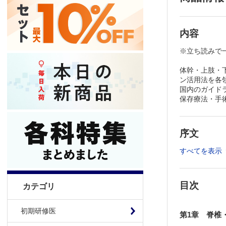
内容
※立ち読みで
体幹・上肢・
ン活用法を各
国内のガイド
保存療法・手
序文
すべてを表示
目次
カテゴリ
初期研修医
第1章 脊椎