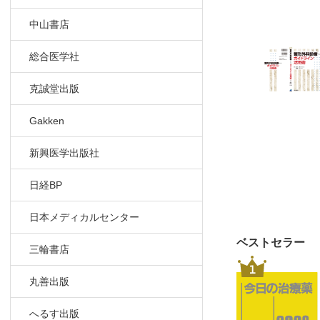
輸血
中山書店
高齢者の薬
妊産婦・授
総合医学社
医療放射線
克誠堂出版
索引
Gakken
新興医学出版社
日経BP
日本メディカルセンター
ベストセラー
三輪書店
1
丸善出版
へるす出版