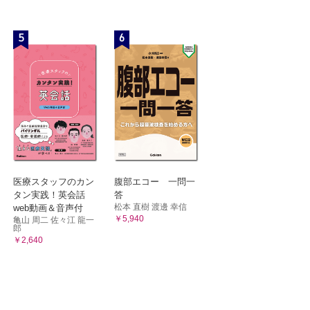
5
6
医療スタッフのカン
腹部エコー 一問一
タン実践！英会話
答
松本 直樹 渡邊 幸信
web動画＆音声付
￥5,940
亀山 周二 佐々江 龍一
郎
￥2,640