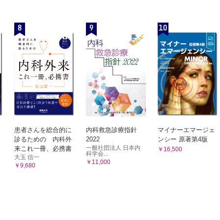
8
9
10
患者さんを総合的に
内科救急診療指針
マイナーエマージェ
診るための 内科外
2022
ンシー 原著第4版
一般社団法人 日本内
来これ一冊、必携書
￥16,500
科学会...
大玉 信一
￥11,000
￥9,680