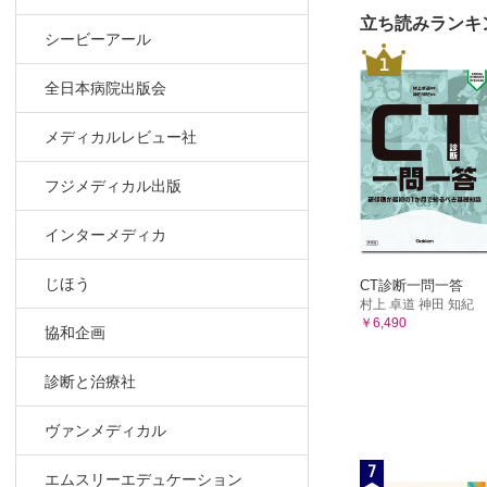
立ち読みランキ
シービーアール
1
全日本病院出版会
メディカルレビュー社
フジメディカル出版
インターメディカ
じほう
CT診断一問一答
村上 卓道 神田 知紀
￥6,490
協和企画
診断と治療社
ヴァンメディカル
7
エムスリーエデュケーション