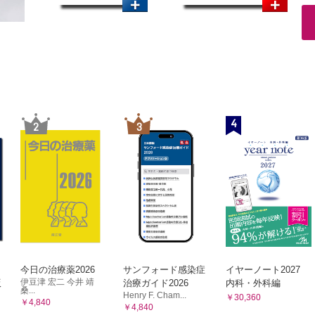
4
2
3
今日の治療薬2026
サンフォード感染症
イヤーノート2027
伊豆津 宏二 今井 靖
版
治療ガイド2026
内科・外科編
桑...
Henry F. Cham...
￥30,360
￥4,840
￥4,840