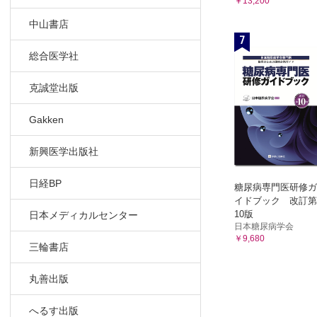
￥13,200
中山書店
7
総合医学社
克誠堂出版
Gakken
新興医学出版社
日経BP
糖尿病専門医研修ガ
イドブック 改訂第
10版
日本メディカルセンター
日本糖尿病学会
￥9,680
三輪書店
丸善出版
へるす出版