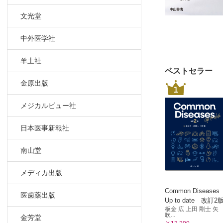
文光堂
中外医学社
羊土社
ベストセラー
金原出版
1
メジカルビュー社
日本医事新報社
南山堂
メディカ出版
Common Diseases
医歯薬出版
Up to date 改訂2
板金 広 上田 剛士 矢
吹...
金芳堂