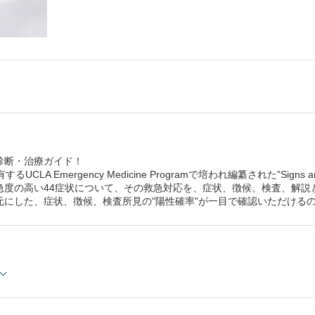
診断・治療ガイド！
UCLA Emergency Medicine Programで培われ編纂された"Signs an
急度の高い44症状について、その救急対応を、症状、徴候、検査、解説
元にした、症状、徴候、検査所見の"陽性確率"が一目で確認いただける