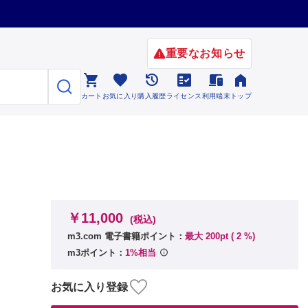
重要なお知らせ






カート
お気に入り
購入履歴
ライセンス
利用端末
トップ
￥11,000
(税込)
m3.com 電子書籍ポイント：
最大 200pt (
2
%)
m3ポイント：
1%相当
お気に入り登録