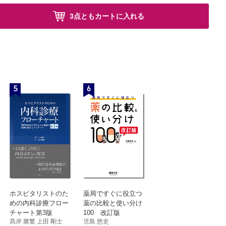
3点ともカートに入れる
5
6
ホスピタリストのた
薬局ですぐに役立つ
めの内科診療フロー
薬の比較と使い分け
チャート第3版
100 改訂版
髙岸 勝繁 上田 剛士
児島 悠史