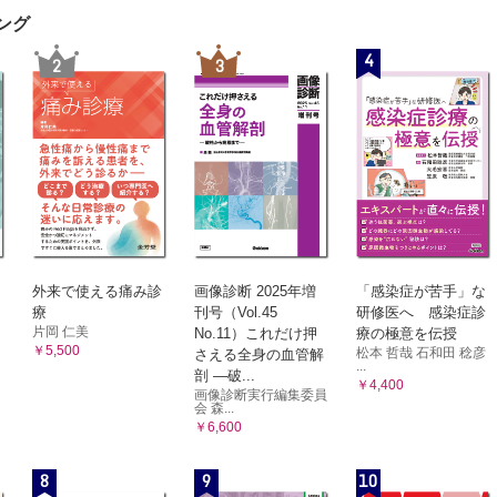
ング
4
2
3
外来で使える痛み診
画像診断 2025年増
「感染症が苦手」な
療
刊号（Vol.45
研修医へ 感染症診
片岡 仁美
No.11）これだけ押
療の極意を伝授
￥5,500
松本 哲哉 石和田 稔彦
さえる全身の血管解
...
剖 ―破...
￥4,400
画像診断実行編集委員
会 森...
￥6,600
8
9
10