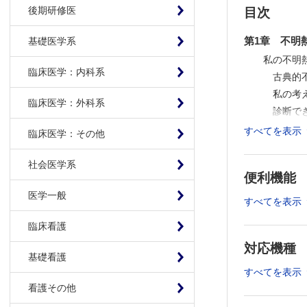
後期研修医
目次
第1章 不明
基礎医学系
私の不明
臨床医学：内科系
古典的不
私の考え
臨床医学：外科系
診断でき
古典的不明
すべてを表示
臨床医学：その他
古典的不
古典的不
社会医学系
便利機能
外来で診る
医学一般
外来で診
すべてを表示
外来で診
臨床看護
悪性疾患
対応機種
重症とい
基礎看護
ウイルス
すべてを表示
あらゆる
看護その他
熱の「