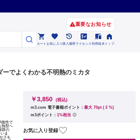
重要なお知らせ






カート
お気に入り
購入履歴
ライセンス
利用端末
トップ
ンダーでよくわかる不明熱のミカタ
￥3,850
(税込)
m3.com 電子書籍ポイント：
最大 70pt (
2
%)
m3ポイント：
1%相当
A陰性で
な熱型へ
候群の
お気に入り登録
ていま
ロセスを