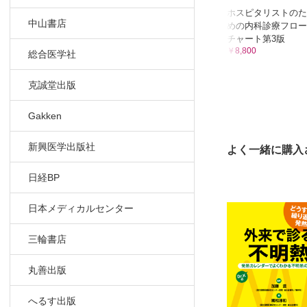
ホスピタリストのた
つくり方
中山書店
めの内科診療フロー
発熱カレン
チャート第3版
￥8,800
総合医学社
第5章 外来
病態別・難易度
克誠堂出版
その1 ウ
Case 
Gakken
Case 
Case 
新興医学出版社
よく一緒に購入
まとめ
その2 良
日経BP
Case 
日本メディカルセンター
Case 
Case 6 
三輪書店
まとめ
その3 リ
丸善出版
Case 
Case 8
へるす出版