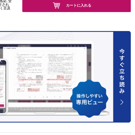
感染､全
けされ
カートに入れる
しく言及