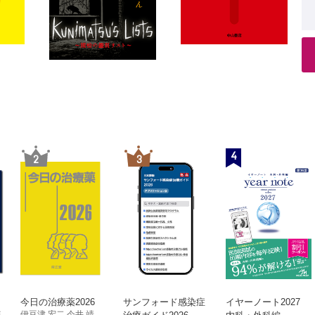
 20歳男性 単なる結節性紅斑と思ったら 〔MDS関連Behcet病（不
 発熱＋炎症反応上昇”を繰り返すもの 経過の長い繰り返す発熱から
10 25歳女性 繰り返す発熱と腸炎・関節痛のエピソード 〔家族
11 74歳女性 繰り返す発熱・左腰背部痛のエピソード （椎間関
12 49歳男性 発熱と側胸部痛の反復 〔家族性地中海熱（おそら
症反応が陰性でmedical に消耗していない熱 発熱とは言い難く，
13 16歳女性 高熱をずっと反復している 〔機能性高体温症（小
4
2
3
14 40歳女性 熱がずっと続いている 〔機能性高体温症（成人型
15 45歳男性 熱・倦怠感がずっとある 〔機能性高体温症（成人
ンサルトされる不明熱 炎症か腫瘍か，それが問題だ
16 62歳男性 「 それでも罠はなかった」（急性骨髄性白血病）
17 57歳男性 「 降格・交代しかない」（急性骨髄性白血病）
8 69歳男性 「 どれも甘いような気がする」 （MDS/MPN に
今日の治療薬2026
サンフォード感染症
イヤーノート2027
熱を治療する
伊豆津 宏二 今井 靖