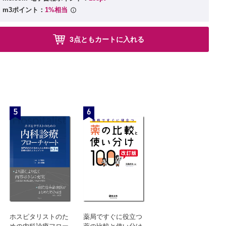
完全型・腸管Behcet）〕
m3ポイント：
1%相当
自己炎症性疾患を見抜く
3点ともカートに入れる
性地中海熱（非典型）〕
節偽痛風）
く典型）〕
機能性高体温症と呼ぶほかない困った熱
児・思春期型）〕
5
6
，脳器質因あり）
型，身体因あり）〕
伴う，無菌性膿瘍様の多発病変）
ホスピタリストのた
薬局ですぐに役立つ