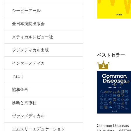
Case 9
まとめ
シービーアール
その4 “
全日本病院出版会
Case 
Case 
メディカルレビュー社
Case 
まとめ
フジメディカル出版
その5 炎
ベストセラー
Case 
インターメディカ
1
Case 
Case 
じほう
まとめ
協和企画
番外編 コ
Case 
診断と治療社
Case 
Case 1
ヴァンメディカル
まとめ
Common Diseases
エムスリーエデュケーション
第6章 不明