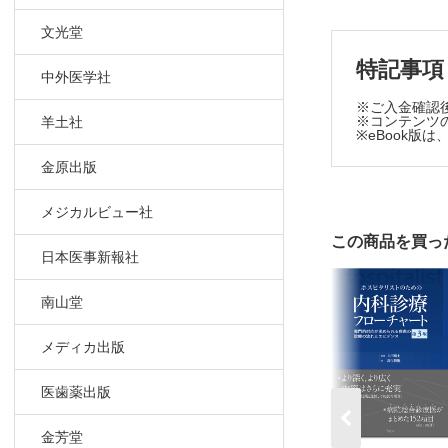
発熱パター
文光堂
従来型の
外来の不明
特記事項
中外医学社
A ウイ
※ご入金確認
B 高
※コンテンツの
羊土社
※eBook
C 完全
マトリック
金原出版
外来でつ
マトリッ
メジカルビュー社
A ウイ
この商品を買っ
日本医事新報社
B 高
C 完全
南山堂
反復すると
第4章 「 
メディカ出版
熱が出たり
医歯薬出版
周期性を
「発熱カレ
金芳堂
発熱カレ