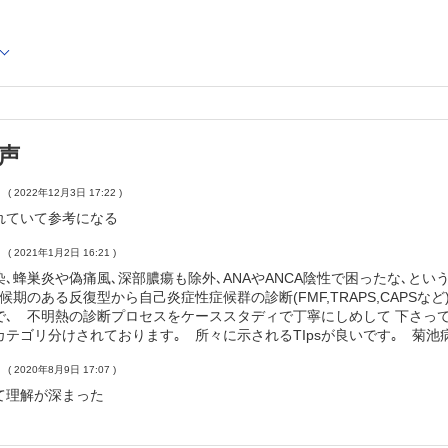
・月単位である
ことを考慮するとき
が望ましい状況
べきもの
てもよいもの
明熱外来」を開いたらこうなった
声
来
( 2022年12月3日 17:22 )
来の開設
れていて参考になる
来開設2年の概況
を受診した患者の疾患別内訳
( 2021年1月2日 16:21 )
炎症性疾患
､蜂巣炎や偽痛風､深部膿瘍も除外､ANAやANCA陰性で困ったな､とい
候期のある反復型から自己炎症性症候群の診断(FMF,TRAPS,CAPS
性高体温症
で､ 不明熱の診断プロセスをケーススタディで丁寧にしめして 下さって
診断できなかった群
テゴリ分けされております｡ 所々に示されるTIpsが良いです｡ 菊池
性炎症性疾患/自己免疫性疾患
( 2020年8月9日 17:07 )
なその他的疾患
て理解が深まった
来：まとめ
パターン別「外来で診る不明熱」の診断マトリックス