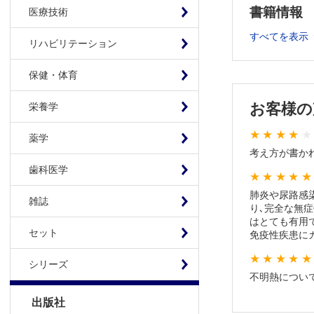
経過が年
書籍情報
医療技術
入院させる
すべてを表示
リハビリテーション
入院診療
入院とす
保健・体育
入院とし
第2章 「不
お客様の
栄養学
不明熱外
薬学
不明熱外
考え方が書か
不明熱外
歯科医学
不明熱外来
1 自己
肺炎や尿路感染
雑誌
り､完全な無症
2 機能
はとても有用
3 確定
セット
免疫性疾患にカ
4 非感染
5 雑多
シリーズ
不明熱につい
不明熱外
第3章 発熱
出版社