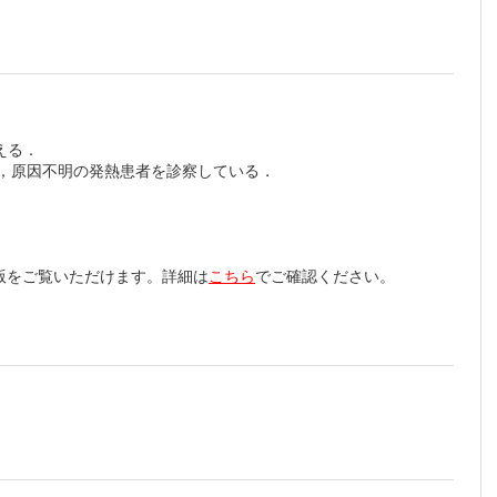
える．
し，原因不明の発熱患者を診察している．
版をご覧いただけます。詳細は
こちら
でご確認ください。