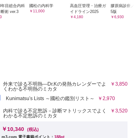
0年目総合内科
國松の内科学
高血圧管理・治療ガ
膠原病診療ノー
￥11,000
術 ver.3
イドライン2025
5版
0
￥4,180
￥6,930
単核球症）
染症）
染症）
重要?広義の反応性病態
外来で診る不明熱―Dr.Kの発熱カレンダーでよ
￥3,850
〕
くわかる不明熱のミカタ
炎）〕
Kunimatsu's Lists ～國松の鑑別リスト～
￥2,970
l hypersensitivity syndrome）〕
内科で診る不定愁訴－診断マトリックスでよく
￥3,520
わかる不定愁訴のミカタ
性疾患について考える
￥10,340
(税込)
m3.com 電子書籍ポイント：
188pt