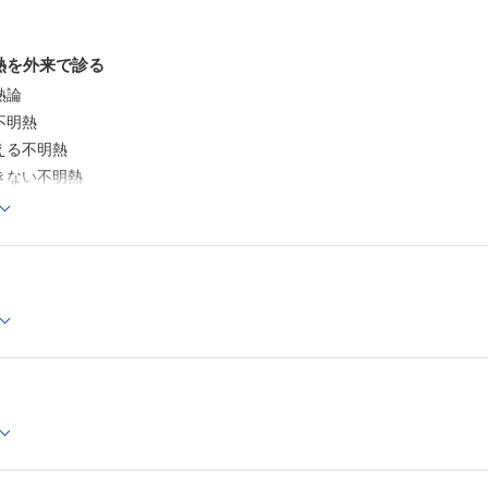
熱を外来で診る
熱論
明熱
る不明熱
ない不明熱
熱の定義の抜け穴
明熱の定義
明熱の定義の抜け穴
不明熱患者の一般的傾向
る不明熱の熱源候補の捉え方
る不明熱患者の一般的傾向
よりも良性疾患が多い傾向がある
うよりむしろ元気である
性が多い
熱性疾患の初期症状である可能性
相談」