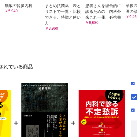
無敵の腎臓内科
まとめ抗菌薬 表と
患者さんを総合的に
卒後2
の実際
￥5,940
リストで一覧・比較
診るための 内科外
医の診断
ダーの経過の把握以外の効能
￥9,46
できる、特徴と使い
来これ一冊、必携書
￥9,680
方
で遭遇する不明熱 5 つの臨床的カテゴリー
￥3,960
別 Case-based Learning
イルス感染症 ウイルス感染症の正診率を上げ， 不明熱にしない
1 37歳男性 発熱と頸部リンパ節腫脹 （EBV 初感染に伴う伝染性
2 37歳男性 発熱，下痢，皮疹と頸部リンパ節腫脹 （急性HIV感
3 37歳男性10日間続く発熱と関節痛 （ヒトパルボウイルスB19感
されている商品
性の全身性炎症性病態 疾患なのか？ 反応なのか？ 典型例の熟知が
4 26歳女性 最初は発熱のみだった 〔結節性紅斑（特発性疑い）
5 20歳女性 全体像で考える 〔菊池病（組織球性壊死性リンパ節
60歳女性 入院中に何が起こった？ 〔アロプリノールによる薬剤熱（allopurino
ウマチ性疾患/自己免疫性疾患の例外 非典型な経過でくる自己免疫
+
+
7 84歳女性 抗菌薬が効かない高齢者 （顕微鏡学的多発血管炎）
 60歳女性 治療が要ることはわかる〔Crohn 病（疑い）〕