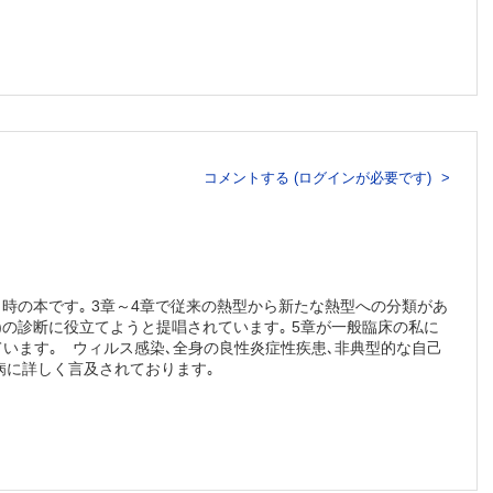
コメントする (ログインが必要です)
う時の本です｡ 3章～4章で従来の熱型から新たな熱型への分類があ
など)の診断に役立てようと提唱されています｡ 5章が一般臨床の私に
います｡ ウィルス感染､全身の良性炎症性疾患､非典型的な自己
病に詳しく言及されております｡