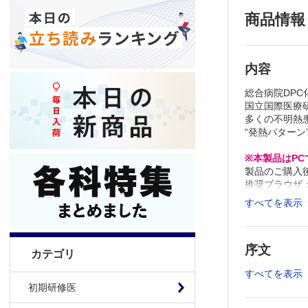
商品情報
内容
総合病院DP
国立国際医療
多くの不明熱
“発熱パターン
※本製品はP
製品のご購入
推奨ブラウザ： Fi
すべてを表示
序文
カテゴリ
すべてを表示
初期研修医