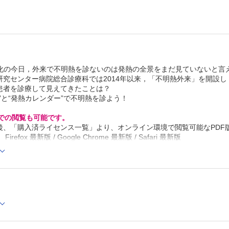
C化の今日，外来で不明熱を診ないのは発熱の全景をまだ見ていないと言
研究センター病院総合診療科では2014年以来，「不明熱外来」を開設
患者を診療して見えてきたことは？
”と“発熱カレンダー”で不明熱を診よう！
Cでの閲覧も可能です。
後、「購入済ライセンス一覧」より、オンライン環境で閲覧可能なPDF
refox 最新版 / Google Chrome 最新版 / Safari 最新版