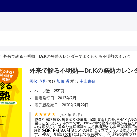
外来で診る不明熱―Dr.Kの発熱カレンダーでよくわかる不明熱のミカタ
外来で診る不明熱―Dr.Kの発熱カレ
國松 淳和
(著)
/
加藤 温
(監)
/
中山書店
ページ数 :
255頁
書籍発行日 :
2017年7月
電子版発売日 :
2020年7月29日
(2021年1月2日)
肺炎や尿路感染､蜂巣炎や偽痛風､深部膿瘍も除外､ANAやANC
困ったな､という時の本です｡ 3章～4章で従来の熱型から新た
の分類があり､完全な無症候期のある反復型から自己炎症性症
診断(FMF,TRAPS,CAPSなど)の診断に役立てようと提唱され
す｡ 5章が一般臨床の私にはとても有用で､ 不明熱の診断プ