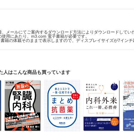
ンの類型化
熱型についての考察
熱で把握すべき発熱パターン
ルス感染型
後、メールにてご案内するダウンロード方法によりダウンロードしてい
体温型
使用にあたり、m3.com 電子書籍が必要です。
版は、書籍の体裁そのままで表示しますので、ディスプレイサイズが7イン
な間欠期を伴う反復型
スの全貌と注意点
かうマトリックス
クス別の解説
ルス感染型
た人はこんな商品も買っています
体温型
な間欠期を伴う反復型
いうこと
発熱カレンダー」で分析しよう 外来で診るちょっと難しい不明熱
下がったりする不明熱への対応
見抜くために
ンダー」をつくろう
ンダーをつける