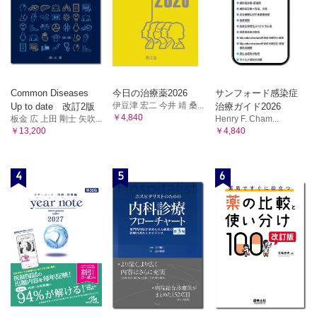
Common Diseases
今日の治療薬2026
サンフォード感染症
伊豆津 宏二 今井 靖 桑...
Up to date 改訂2版
治療ガイド2026
￥4,840
板金 広 上田 剛士 矢吹...
Henry F. Cham...
￥13,200
￥4,840
4
5
6