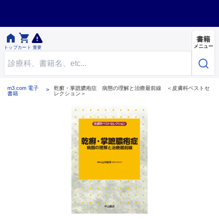


書籍
メニュー
トップ
カート
重要
m3.com 電子
乾癬・掌蹠膿疱症 病態の理解と治療最前線 ＜皮膚科ベストセ
書籍
レクション＞