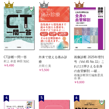
1
2
3
CT診断一問一答
外来で使える痛み診
画像診断 2025年増刊
村上 卓道 神田 知紀
療
号（Vol.45 No.11）こ
￥6,490
片岡 仁美
れだけ押さえる全身
￥5,500
の血管解剖 ―破...
画像診断実行編集委員
会 森...
￥6,600
4
5
6