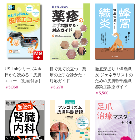
Column 慢性再発性多発性骨髄炎（CRMO）とSAPHO 症候群
19 光線療法
Column 小児の掌蹠膿疱症，掌蹠膿疱症性骨関節炎
20 内服療法
11 掌蹠膿疱症の治療方針
12 掌蹠膿疱症の病巣感染ー扁桃
21 生物学的製剤
13 掌蹠膿疱症の病巣感染ー歯性感染症
22 クリニックの乾癬治療
7章 評価法/ 尺度
3章 乾癬の特殊型
1 乾癬の評価法
2 乾癬性関節炎の評価法
1 滴状乾癬
3 掌蹠膿疱症の評価法（PPPASI, PPSI）
2 乾癬性紅皮症の病態
4 QOLの評価法
3 seborrheic psoriasis, psoriasis inversa, psoriasis
索引
verrucosa
US Labシリーズ4 今
目で見て役立つ 薬
徹底深掘り！蜂窩織
Column 頭部乾癬と脂漏性皮膚炎をどう鑑別するか？
日から読める！皮膚
疹の上手な診かた・
炎 ジェネラリストの
4 薬剤性乾癬
エコー ［動画付き］
対応ガイド
ための皮膚軟部組織
Column 生物学的製剤によるパラドキシカル反応
感染症診療ガイド
￥5,060
￥6,270
4章 乾癬性関節炎
￥5,500
1 乾癬性関節炎の疫学
2 乾癬性関節炎の付着部炎
3 乾癬性関節炎の滑膜炎
Column 乾癬性関節炎の付着部炎とIL-17，IL-23
4 乾癬性関節炎の指趾炎
5 乾癬性関節炎モデルマウス
Column PsA sine psoriasis