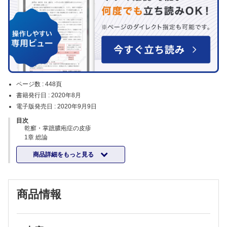
ページ数 :
448頁
書籍発行日 :
2020年8月
電子版発売日 :
2020年9月9日
目次
乾癬・掌蹠膿疱症の皮疹
1章 総論
1 疾患感受性遺伝子（尋常性乾癬，乾癬性関節炎）
商品詳細をもっと見る
2 乾癬における自己抗原―最近の話題
3 爪乾癬
4 小児の乾癬
Column superimposed psoriasis（superimposed linear psoriasis）
商品情報
5 高齢者の乾癬
6 アドヒアランス・治療満足度
7 患者会の現状
2章 尋常性乾癬