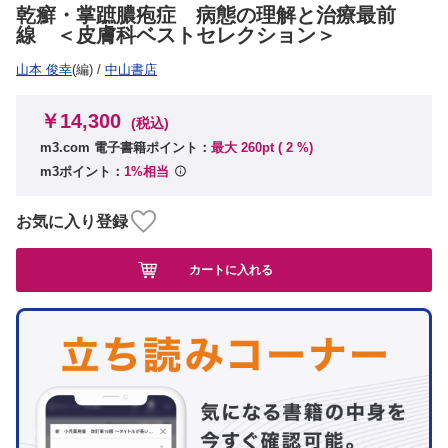
乾癬・掌蹠膿疱症 病態の理解と治療最前
線 ＜皮膚科ベストセレクション＞
山本 俊幸
(編)
/
中山書店
￥14,300
(税込)
m3.com 電子書籍ポイント：
最大 260pt (
2
%)
m3ポイント：
1%相当
お気に入り登録
カートに入れる