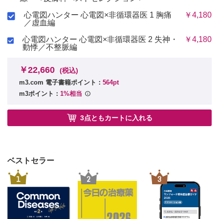
5 口腔のマイクロバイオーム
6 皮膚のマイクロバイオーム
心電図ハンター 心電図×非循環器医 1 胸痛
￥4,180
／虚血編
7 掌蹠膿疱症の病理組織
8 掌蹠膿疱症の鑑別診断
心電図ハンター 心電図×非循環器医 2 失神・
￥4,180
9 掌蹠膿疱症の併存症―とくに骨関節炎
動悸／不整脈編
10 SAPHO 症候群の診断と治療
Column 慢性再発性多発性骨髄炎（CRMO）とSAPHO 症候群
￥22,660
(税込)
Column 小児の掌蹠膿疱症，掌蹠膿疱症性骨関節炎
m3.com 電子書籍ポイント：
564pt
11 掌蹠膿疱症の治療方針
m3ポイント：
1%相当
12 掌蹠膿疱症の病巣感染ー扁桃
13 掌蹠膿疱症の病巣感染ー歯性感染症
3点ともカートに入れる
7章 評価法/ 尺度
1 乾癬の評価法
2 乾癬性関節炎の評価法
3 掌蹠膿疱症の評価法（PPPASI, PPSI）
ベストセラー
4 QOLの評価法
索引
1
2
3