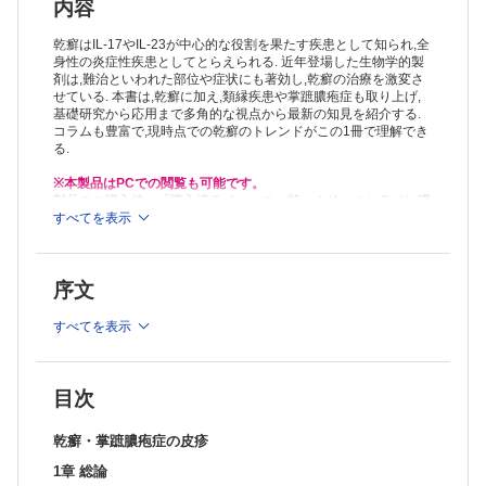
1 乾癬の疫学
内容
2 尋常性乾癬の病因・病態の歴史
Column 乾癬はどの範疇に入る疾患なのか？
乾癬はIL-17やIL-23が中心的な役割を果たす疾患として知られ,全
Column 乾癬の表皮と真皮の相互作用
身性の炎症性疾患としてとらえられる. 近年登場した生物学的製
剤は,難治といわれた部位や症状にも著効し,乾癬の治療を激変さ
3 ケラチノサイトからみた乾癬の病態
せている. 本書は,乾癬に加え,類縁疾患や掌蹠膿疱症も取り上げ,
4 自然免疫（抗菌ペプチド，ILC3, γδ）からみた乾癬の病態
基礎研究から応用まで多角的な視点から最新の知見を紹介する.
Column 尋常性乾癬とカンジダ
コラムも豊富で,現時点での乾癬のトレンドがこの1冊で理解でき
5 獲得免疫（Th1/17, Treg）からみた乾癬の病態
る.
6 血管内皮細胞からみた乾癬の病態
7 上皮-免疫微小環境（EIME）
※本製品はPCでの閲覧も可能です。
8 乾癬と腫瘍壊死因子α（TNF-α）
製品のご購入後、「購入済ライセンス一覧」より、オンライン環
9 乾癬とIL-23/Th17 axis, IL-36
境で閲覧可能なPDF版をご覧いただけます。詳細は
すべてを表示
こちら
でご確
認ください。
10 乾癬の動物モデル
推奨ブラウザ： Firefox 最新版 / Google Chrome 最新版 / Safari
11 乾癬のかゆみ
最新版
12 Köbner 現象，photo-Köbner 現象，Renbök 現象
序文
Column Renbök 現象
Column 乾癬の粘膜疹
すべてを表示
13 尋常性乾癬と感染症
Column 乾癬と悪性腫瘍
14 乾癬とレジデントメモリーT細胞
15 乾癬と喫煙
目次
16 全身性炎症性疾患
Column 乾癬と肉芽腫の接点
乾癬・掌蹠膿疱症の皮疹
Column 乾癬と全身性エリテマトーデス
1章 総論
Column 乾癬と全身性強皮症