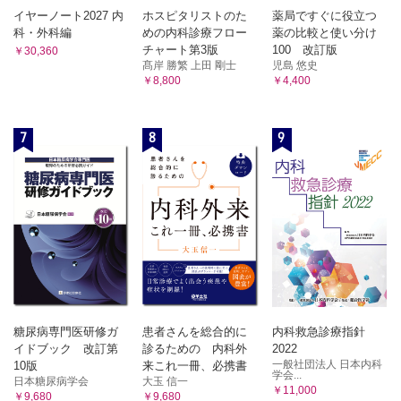
イヤーノート2027 内
ホスピタリストのた
薬局ですぐに役立つ
科・外科編
めの内科診療フロー
薬の比較と使い分け
チャート第3版
100 改訂版
￥30,360
髙岸 勝繁 上田 剛士
児島 悠史
￥8,800
￥4,400
7
8
9
糖尿病専門医研修ガ
患者さんを総合的に
内科救急診療指針
イドブック 改訂第
診るための 内科外
2022
一般社団法人 日本内科
10版
来これ一冊、必携書
学会...
日本糖尿病学会
大玉 信一
￥11,000
￥9,680
￥9,680