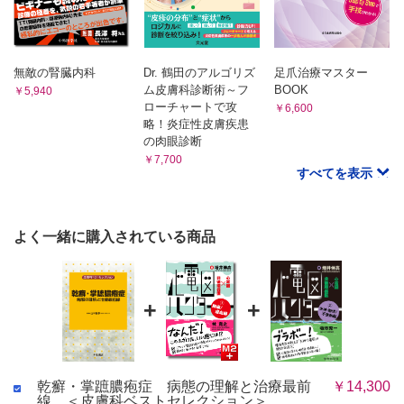
6 乾癬性関節炎の治療
7 乾癬性関節炎の併存症
8 乾癬性関節炎の鑑別診断
無敵の腎臓内科
Dr. 鶴田のアルゴリズ
足爪治療マスター
Column 胸肋鎖関節炎と乾癬性関節炎
ム皮膚科診断術～フ
BOOK
￥5,940
5章 膿疱性乾癬
ローチャートで攻
￥6,600
1 膿疱性乾癬の臨床分類
略！炎症性皮膚疾患
の肉眼診断
Column GPP とAGEP の鑑別
￥7,700
2 膿疱性乾癬の疫学
すべてを表示
Column 膿疱性乾癬の併存疾患
3 膿疱性乾癬の病態
Column 膿疱性乾癬の発症年齢
よく一緒に購入されている商品
Column 疱疹状膿痂疹（乾癬と妊娠）
4 膿疱性乾癬の治療
6章 掌蹠膿疱症
+
+
1 掌蹠膿疱症の疫学
2 掌蹠膿疱症の臨床
3 掌蹠膿疱症の病態
Column 掌蹠膿疱症の動物モデル
乾癬・掌蹠膿疱症 病態の理解と治療最前
￥14,300
4 金属アレルギー
線 ＜皮膚科ベストセレクション＞