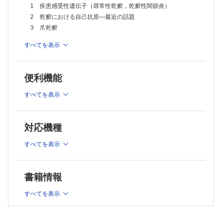
Column 乾癬と皮膚筋炎
1 疾患感受性遺伝子（尋常性乾癬，乾癬性関節炎）
Column psoriatic disease とpsoriatic march
2 乾癬における自己抗原―最近の話題
17 尋常性乾癬と鑑別すべき疾患
3 爪乾癬
Column 乾癬と扁平苔癬―相違点と類似点
18 外用療法
4 小児の乾癬
すべてを表示
Column なぜ頭部乾癬は治りにくいか？
Column superimposed psoriasis（superimposed linear
19 光線療法
psoriasis）
20 内服療法
5 高齢者の乾癬
21 生物学的製剤
便利機能
6 アドヒアランス・治療満足度
22 クリニックの乾癬治療
7 患者会の現状
3章 乾癬の特殊型
すべてを表示
1 滴状乾癬
2章 尋常性乾癬
2 乾癬性紅皮症の病態
1 乾癬の疫学
3 seborrheic psoriasis, psoriasis inversa, psoriasis verrucosa
対応機種
2 尋常性乾癬の病因・病態の歴史
Column 頭部乾癬と脂漏性皮膚炎をどう鑑別するか？
4 薬剤性乾癬
Column 乾癬はどの範疇に入る疾患なのか？
すべてを表示
Column 生物学的製剤によるパラドキシカル反応
Column 乾癬の表皮と真皮の相互作用
4章 乾癬性関節炎
3 ケラチノサイトからみた乾癬の病態
1 乾癬性関節炎の疫学
4 自然免疫（抗菌ペプチド，ILC3, γδ）からみた乾癬の病態
2 乾癬性関節炎の付着部炎
書籍情報
3 乾癬性関節炎の滑膜炎
Column 尋常性乾癬とカンジダ
Column 乾癬性関節炎の付着部炎とIL-17，IL-23
5 獲得免疫（Th1/17, Treg）からみた乾癬の病態
すべてを表示
4 乾癬性関節炎の指趾炎
6 血管内皮細胞からみた乾癬の病態
5 乾癬性関節炎モデルマウス
7 上皮-免疫微小環境（EIME）
Column PsA sine psoriasis