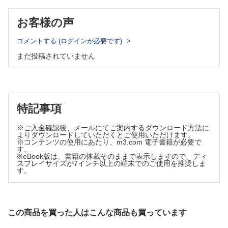
8 乾癬と腫瘍壊死因子α（TNF-α）
6 乾癬性関節炎の治療
7 乾癬性関節炎の併存症
9 乾癬とIL-23/Th17 axis, IL-36
お客様の声
8 乾癬性関節炎の鑑別診断
10 乾癬の動物モデル
Column 胸肋鎖関節炎と乾癬性関節炎
11 乾癬のかゆみ
5章 膿疱性乾癬
コメントする (ログインが必要です)
12 Köbner 現象，photo-Köbner 現象，Renbök 現象
1 膿疱性乾癬の臨床分類
まだ投稿されていません
Column GPP とAGEP の鑑別
Column Renbök 現象
2 膿疱性乾癬の疫学
Column 乾癬の粘膜疹
Column 膿疱性乾癬の併存疾患
13 尋常性乾癬と感染症
3 膿疱性乾癬の病態
Column 乾癬と悪性腫瘍
Column 膿疱性乾癬の発症年齢
14 乾癬とレジデントメモリーT細胞
Column 疱疹状膿痂疹（乾癬と妊娠）
特記事項
4 膿疱性乾癬の治療
15 乾癬と喫煙
6章 掌蹠膿疱症
16 全身性炎症性疾患
※ご入金確認後、メールにてご案内するダウンロード方法に
1 掌蹠膿疱症の疫学
よりダウンロードしていただくとご使用いただけます。
Column 乾癬と肉芽腫の接点
2 掌蹠膿疱症の臨床
※コンテンツの使用にあたり、m3.com 電子書籍が必要で
す。
Column 乾癬と全身性エリテマトーデス
3 掌蹠膿疱症の病態
※eBook版は、書籍の体裁そのままで表示しますので、ディ
Column 掌蹠膿疱症の動物モデル
Column 乾癬と全身性強皮症
スプレイサイズが7インチ以上の端末でのご使用を推奨しま
4 金属アレルギー
す。
Column 乾癬と皮膚筋炎
5 口腔のマイクロバイオーム
Column psoriatic disease とpsoriatic march
6 皮膚のマイクロバイオーム
17 尋常性乾癬と鑑別すべき疾患
7 掌蹠膿疱症の病理組織
Column 乾癬と扁平苔癬―相違点と類似点
8 掌蹠膿疱症の鑑別診断
この商品を買った人はこんな商品も買っています
9 掌蹠膿疱症の併存症―とくに骨関節炎
18 外用療法
10 SAPHO 症候群の診断と治療
Column なぜ頭部乾癬は治りにくいか？