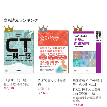
立ち読みランキング
1
2
3
CT診断一問一答
外来で使える痛み診
画像診断 2025年増刊
村上 卓道 神田 知紀
療
号（Vol.45 No.11）こ
￥6,490
片岡 仁美
れだけ押さえる全身
￥5,500
の血管解剖 ―破...
画像診断実行編集委員
会 森...
￥6,600