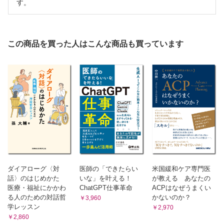
す。
この商品を買った人はこんな商品も買っています
ダイアローグ〈対
医師の「できたらい
米国緩和ケア専門医
話〉のはじめかた
いな」を叶える！
が教える あなたの
医療・福祉にかかわ
ChatGPT仕事革命
ACPはなぜうまくい
る人のための対話哲
かないのか？
￥3,960
学レッスン
￥2,970
￥2,860