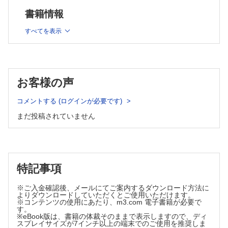
8章 50名の名医らが教える玉石混交（？）の健康法
書籍情報
『最強の健康法 病気にならない最先端科学編』『最強
の健康法 ベスト・パフォーマンス編』
すべてを表示
第3部：睡眠で健康になる
9章 よく寝る大人も育つ、睡眠医学の今を知る
『スタンフォード式 最高の睡眠』
第４部：病を防ぐ達人になる
お客様の声
10章 一流にこだわる。川上から川下への流れ…
『一流の人はなぜ風邪をひかないのか？』
コメントする (ログインが必要です)
11章 「いにしえに学ぶ」の「いにしえ」は古いのか…？
まだ投稿されていません
『養生訓』
特記事項
※ご入金確認後、メールにてご案内するダウンロード方法に
よりダウンロードしていただくとご使用いただけます。
※コンテンツの使用にあたり、m3.com 電子書籍が必要で
す。
※eBook版は、書籍の体裁そのままで表示しますので、ディ
スプレイサイズが7インチ以上の端末でのご使用を推奨しま