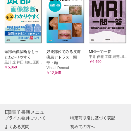
頭部画像診断をもっ
好発部位でみる皮膚
MRI一問一答
平井 俊範 工藤 與亮 堀...
とわかりやすく
疾患アトラス 頭
￥6,490
黒川 遼 神田 知紀 原田...
部・顔
￥5,060
Visual Dermat...
￥12,045

電子書籍メニュー
プライム会員について
特定商取引に基づく表記
よくある質問
初めての方へ