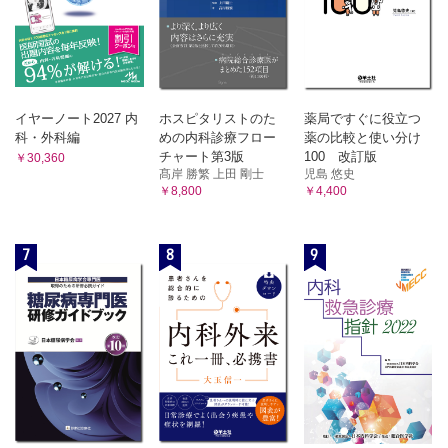
イヤーノート2027 内
ホスピタリストのた
薬局ですぐに役立つ
科・外科編
めの内科診療フロー
薬の比較と使い分け
チャート第3版
100 改訂版
￥30,360
髙岸 勝繁 上田 剛士
児島 悠史
￥8,800
￥4,400
7
8
9