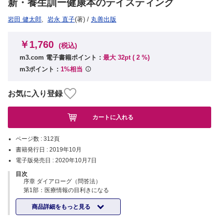
新・養生訓ー健康本のテイスティング
岩田 健太郎
,
岩永 直子
(著)
/
丸善出版
￥1,760
(税込)
m3.com 電子書籍ポイント：
最大 32pt (
2
%)
m3ポイント：
1%相当
お気に入り登録
カートに入れる
ページ数 :
312頁
書籍発行日 :
2019年10月
電子版発売日 :
2020年10月7日
目次
序章 ダイアローグ（問答法）
第1部：医療情報の目利きになる
1章 健康になりたい人とそれを騙す人
商品詳細をもっと見る
『健康を食い物にするメディアたち』
2章 統計に基づく正攻法の落とし穴