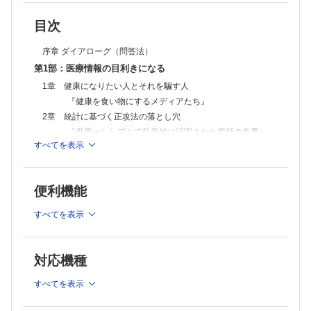
目次
序章 ダイアローグ（問答法）
第1部：医療情報の目利きになる
1章 健康になりたい人とそれを騙す人
『健康を食い物にするメディアたち』
2章 統計に基づく正攻法の落とし穴
『世界一シンプルで科学的に証明された究極の食事』
すべてを表示
3章 イワケンはこう考える・医療情報の二元性
『絶対に、医者に殺されない47の心得』
4章 イワケンはこう考える・ワクチン情報の是非
便利機能
『ワクチン副作用の恐怖』
第2部：食事で健康になる
すべてを表示
5章 次は、海外だ！ 「〇〇式」に学ぶ・究極のロジック
『シリコンバレー式 自分を変える最強の食事』
対応機種
6章 ならば、これで、どうだ！ 20万人の診療訓
『医者が教える食事術 最強の教科書』
すべてを表示
7章 嗜好と常習性を逆手にとった健康法
『酒好き医師が教える 最高の飲み方』