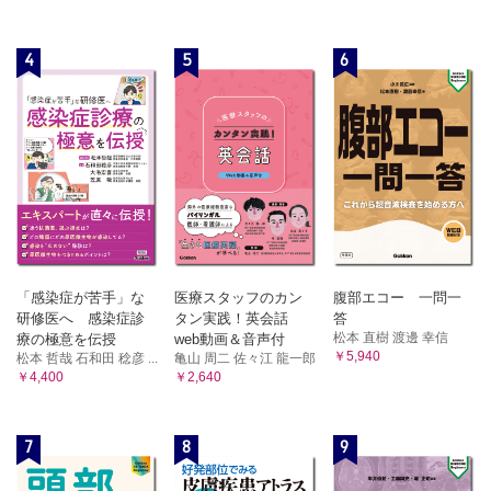
4
5
6
「感染症が苦手」な
医療スタッフのカン
腹部エコー 一問一
研修医へ 感染症診
タン実践！英会話
答
松本 直樹 渡邊 幸信
療の極意を伝授
web動画＆音声付
￥5,940
松本 哲哉 石和田 稔彦 ...
亀山 周二 佐々江 龍一郎
￥4,400
￥2,640
7
8
9