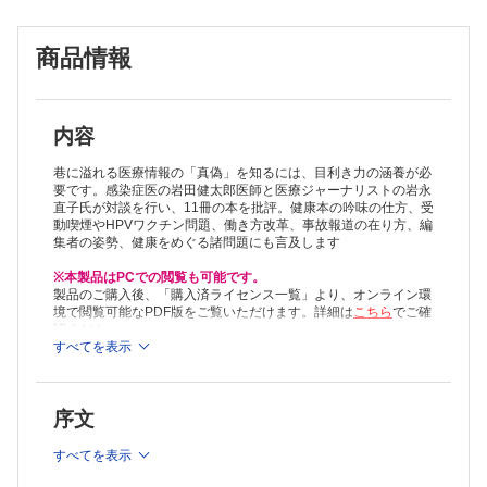
『世界一シンプルで科学的に証明された究極の食事』
3章 イワケンはこう考える・医療情報の二元性
商品情報
『絶対に、医者に殺されない47の心得』
4章 イワケンはこう考える・ワクチン情報の是非
『ワクチン副作用の恐怖』
第2部：食事で健康になる
5章 次は、海外だ！ 「〇〇式」に学ぶ・究極のロジック
内容
『シリコンバレー式 自分を変える最強の食事』
6章 ならば、これで、どうだ！ 20万人の診療訓
巷に溢れる医療情報の「真偽」を知るには、目利き力の涵養が必
『医者が教える食事術 最強の教科書』
要です。感染症医の岩田健太郎医師と医療ジャーナリストの岩永
直子氏が対談を行い、11冊の本を批評。健康本の吟味の仕方、受
7章 嗜好と常習性を逆手にとった健康法
動喫煙やHPVワクチン問題、働き方改革、事故報道の在り方、編
『酒好き医師が教える 最高の飲み方』
集者の姿勢、健康をめぐる諸問題にも言及します
8章 50名の名医らが教える玉石混交（？）の健康法
『最強の健康法 病気にならない最先端科学編』『最強の健康法
※本製品はPCでの閲覧も可能です。
ベスト・パフォーマンス編』
製品のご購入後、「購入済ライセンス一覧」より、オンライン環
第3部：睡眠で健康になる
境で閲覧可能なPDF版をご覧いただけます。詳細は
こちら
でご確
9章 よく寝る大人も育つ、睡眠医学の今を知る
認ください。
『スタンフォード式 最高の睡眠』
推奨ブラウザ： Firefox 最新版 / Google Chrome 最新版 / Safari
すべてを表示
最新版
第４部：病を防ぐ達人になる
10章 一流にこだわる。川上から川下への流れ…
『一流の人はなぜ風邪をひかないのか？』
序文
11章 「いにしえに学ぶ」の「いにしえ」は古いのか…？
『養生訓』
すべてを表示