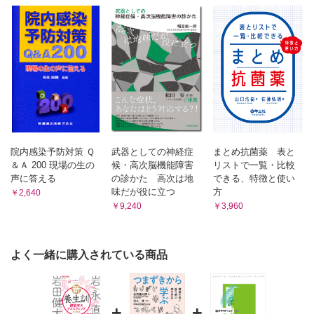
院内感染予防対策 Ｑ
武器としての神経症
まとめ抗菌薬 表と
＆Ａ 200 現場の生の
候・高次脳機能障害
リストで一覧・比較
声に答える
の診かた 高次は地
できる、特徴と使い
味だが役に立つ
方
￥2,640
￥9,240
￥3,960
よく一緒に購入されている商品
+
+