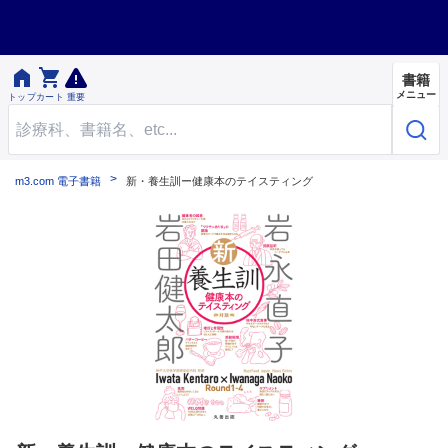


書籍
メニュー
トップ
カート
重要
m3.com 電子書籍
新・養生訓ー健康本のテイスティング