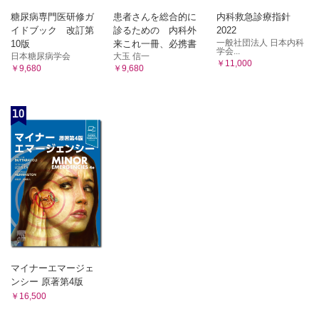
糖尿病専門医研修ガ
患者さんを総合的に
内科救急診療指針
イドブック 改訂第
診るための 内科外
2022
一般社団法人 日本内科
10版
来これ一冊、必携書
学会...
日本糖尿病学会
大玉 信一
￥11,000
￥9,680
￥9,680
10
マイナーエマージェ
ンシー 原著第4版
￥16,500