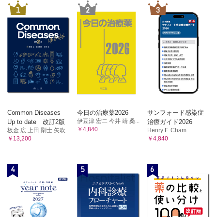
1
2
3
Common Diseases
今日の治療薬2026
サンフォード感染症
伊豆津 宏二 今井 靖 桑...
Up to date 改訂2版
治療ガイド2026
￥4,840
板金 広 上田 剛士 矢吹...
Henry F. Cham...
￥13,200
￥4,840
4
5
6