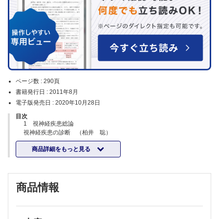
ページ数 :
290頁
書籍発行日 :
2011年8月
電子版発売日 :
2020年10月28日
目次
1 視神経疾患総論
視神経疾患の診断 （柏井 聡）
視神経疾患の視野の特徴 （宮本和明）
商品詳細をもっと見る
視神経疾患の画像のオーダー法 （橋本雅人）
CQ 網膜疾患か，それとも視神経疾患か，見きわめるにはどうすれば
よいでしょうか （亀井亜理）
CQ 非器質性か器質性か，原因が特定できない視力不良の症例は，ど
商品情報
のように診断を進めていけばよいでしょう? （照屋健一）
2 炎症性視神経疾患
典型的視神経炎の臨床的特徴 （中馬秀樹）
EV 典型的視神経炎の治療トライアル （中馬秀樹）