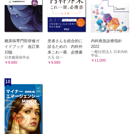
糖尿病専門医研修ガ
患者さんを総合的に
内科救急診療指針
イドブック 改訂第
診るための 内科外
2022
一般社団法人 日本内科
10版
来これ一冊、必携書
学会...
日本糖尿病学会
大玉 信一
￥11,000
￥9,680
￥9,680
10