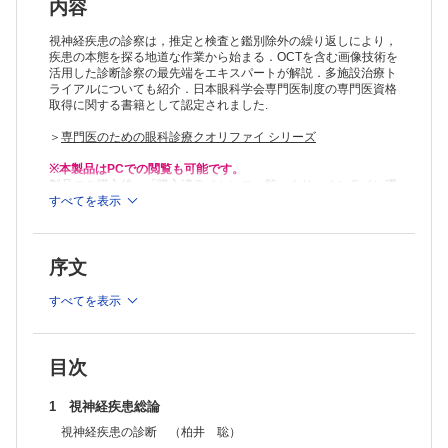
抗アクアポリン4抗体陽性視神経炎 （高木峰夫，植木智志）
内容
ADEMによる視神経炎 （清水聡子，溝田 淳）
小児の視神経炎 （溝田 淳，清水聡子）
視神経疾患の診察は，推定と検査と鑑別除外の繰り返しにより，
CQ ステロイド依存性視神経症とは何か教えてください （田口
疾患の本態を探る地道な作業から始まる．OCTを含む画像技術を
活用した診断診察の最先端をエキスパートが解説．多施設治療ト
朗）
ライアルについても紹介．日本眼科学会専門医制度の専門医資格
視神経網膜炎 （齋藤司朗）
取得に関する書籍として認定されました.
視神経乳頭炎 （江本博文，清澤源弘）
視神経周囲炎 （中村 誠）
＞
専門医のための眼科診療クオリファイ シリーズ
結核による視神経炎 （池脇淳子）
梅毒性視神経障害 （中馬秀樹）
※本製品はPCでの閲覧も可能です。
3 虚血性視神経疾患
製品のご購入後、「購入済ライセンス一覧」より、オンライン環
非動脈炎性虚血性視神経症 （中馬秀樹）
境で閲覧可能なPDF版をご覧いただけます。詳細は
すべてを表示
こちら
でご確
認ください。
EV 非動脈炎性虚血性視神経症の治療トライアル （中馬秀樹）
推奨ブラウザ： Firefox 最新版 / Google Chrome 最新版 / Safari
動脈炎性虚血性視神経症 （田口 朗）
最新版
後部虚血性視神経症 （酒井 勉）
序文
糖尿病乳頭症 （吉冨健志）
4 圧迫性視神経症
すべてを表示
視神経鞘髄膜腫 （敷島敬悟）
蝶形骨髄膜腫 （敷島敬悟）
視神経膠腫 （柏木広哉）
下垂体腫瘍 （井上俊洋）
目次
頭蓋咽頭腫 （井上俊洋）
眼動脈瘤 （原 直人，中川 忠，向野和雄）
1 視神経疾患総論
甲状腺眼症 （三村 治）
視神経疾患の診断 （柏井 聡）
肥厚性硬膜炎 （西元久晴）