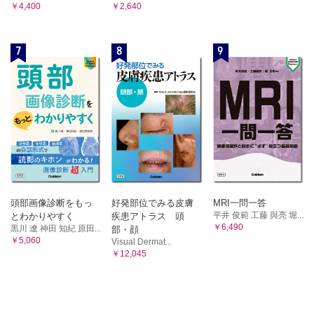
￥4,400
￥2,640
7
8
9
頭部画像診断をもっ
好発部位でみる皮膚
MRI一問一答
平井 俊範 工藤 與亮 堀...
とわかりやすく
疾患アトラス 頭
￥6,490
黒川 遼 神田 知紀 原田...
部・顔
￥5,060
Visual Dermat...
￥12,045