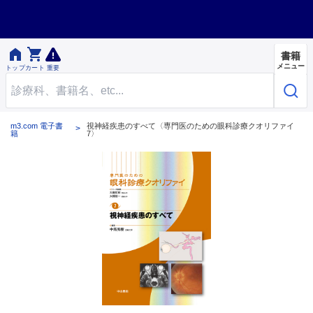


書籍
メニュー
トップ
カート
重要
m3.com 電子書
視神経疾患のすべて〈専門医のための眼科診療クオリファイ
籍
7〉