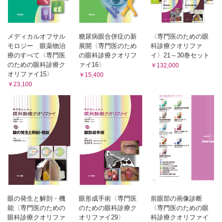
メディカルオフサル
糖尿病眼合併症の新
〈専門医のための眼
モロジー 眼薬物治
展開〈専門医のため
科診療クオリファ
療のすべて〈専門医
の眼科診療クオリフ
イ〉21～30巻セット
のための眼科診療ク
ァイ16〉
￥132,000
オリファイ15〉
￥15,400
￥23,100
眼の発生と解剖・機
眼形成手術〈専門医
前眼部の画像診断
能〈専門医のための
のための眼科診療ク
〈専門医のための眼
眼科診療クオリファ
オリファイ29〉
科診療クオリファイ