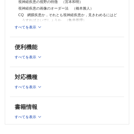
鼻性視神経症 （大石明生）
視神経疾患の視野の特徴 （宮本和明）
5 うっ血乳頭
視神経疾患の画像のオーダー法 （橋本雅人）
偽性うっ血乳頭 （大石明生）
CQ 網膜疾患か，それとも視神経疾患か，見きわめるにはど
脳静脈洞血栓症 （中尾雄三）
うすればよいでしょうか （亀井亜理）
特発性頭蓋内圧亢進症 （向野和雄，原 直人）
CQ 非器質性か器質性か，原因が特定できない視力不良の症
すべてを表示
6 先天性視神経疾患
例は，どのように診断を進めていけばよいでしょう? （照
視神経低形成 （菅澤 淳）
屋健一）
CQ 視神経の低形成と萎縮の違いについて教えてください （鈴木利
根）
2 炎症性視神経疾患
便利機能
朝顔症候群 （河野尚子）
典型的視神経炎の臨床的特徴 （中馬秀樹）
視神経乳頭小窩 （直井信久）
すべてを表示
EV 典型的視神経炎の治療トライアル （中馬秀樹）
7 浸潤性視神経疾患
抗アクアポリン4抗体陽性視神経炎 （高木峰夫，植木智志）
癌性視神経症 （奥 英弘）
真菌 （杉本貴子）
ADEMによる視神経炎 （清水聡子，溝田 淳）
対応機種
8 遺伝性視神経疾患
小児の視神経炎 （溝田 淳，清水聡子）
Leber遺伝性視神経症 （伊佐敷 靖）
CQ ステロイド依存性視神経症とは何か教えてください
すべてを表示
常染色体優性視神経萎縮 （尾﨑峯生）
（田口 朗）
9 中毒性視神経疾患
視神経網膜炎 （齋藤司朗）
タバコ・アルコール視神経症 （福島正大）
シンナー中毒視神経症 （貝田智子）
視神経乳頭炎 （江本博文，清澤源弘）
書籍情報
栄養欠乏性視神経症 （松井淑江）
視神経周囲炎 （中村 誠）
薬剤性視神経症 （石川 均）
すべてを表示
結核による視神経炎 （池脇淳子）
10 外傷性視神経疾患
梅毒性視神経障害 （中馬秀樹）
外傷性視神経症 （藤本尚也）
11 放射線視神経疾患
3 虚血性視神経疾患