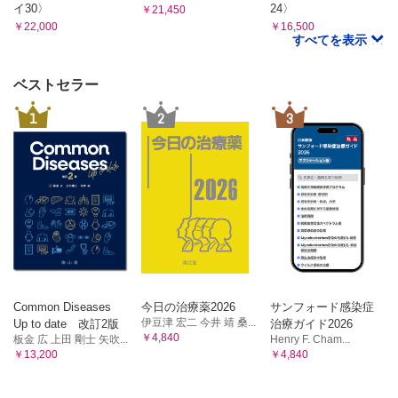
イ30〉
24〉
￥21,450
￥22,000
￥16,500
すべてを表示
ベストセラー
1
2
3
Common Diseases
今日の治療薬2026
サンフォード感染症
伊豆津 宏二 今井 靖 桑...
Up to date 改訂2版
治療ガイド2026
￥4,840
板金 広 上田 剛士 矢吹...
Henry F. Cham...
￥13,200
￥4,840