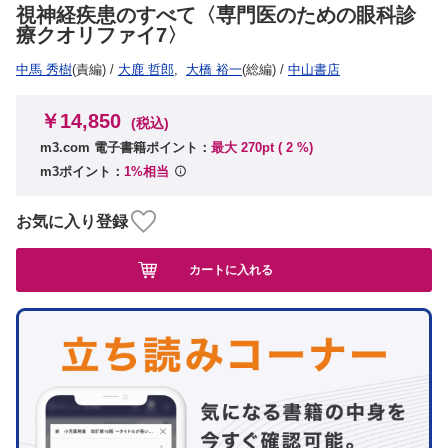
視神経疾患のすべて〈専門医のための眼科診
療クオリファイ7〉
中馬 秀樹
(責編)
/
大鹿 哲郎
,
大橋 裕一
(総編)
/
中山書店
￥14,850
(税込)
m3.com 電子書籍ポイント：
最大 270pt (
2
%)
m3ポイント：
1%相当
お気に入り登録
カートに入れる