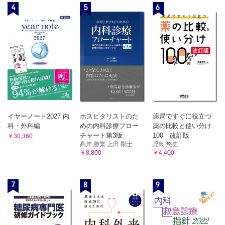
4
5
6
イヤーノート2027 内
ホスピタリストのた
薬局ですぐに役立つ
科・外科編
めの内科診療フロー
薬の比較と使い分け
チャート第3版
100 改訂版
￥30,360
髙岸 勝繁 上田 剛士
児島 悠史
￥8,800
￥4,400
7
8
9