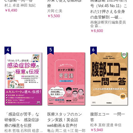
CT診断一問一答
外来で使える痛み診
画像診断 2025年増刊
村上 卓道 神田 知紀
療
号（Vol.45 No.11）こ
￥6,490
片岡 仁美
れだけ押さえる全身
￥5,500
の血管解剖 ―破...
画像診断実行編集委員
会 森...
￥6,600
4
5
6
「感染症が苦手」な
医療スタッフのカン
腹部エコー 一問一
研修医へ 感染症診
タン実践！英会話
答
松本 直樹 渡邊 幸信
療の極意を伝授
web動画＆音声付
￥5,940
松本 哲哉 石和田 稔彦 ...
亀山 周二 佐々江 龍一郎