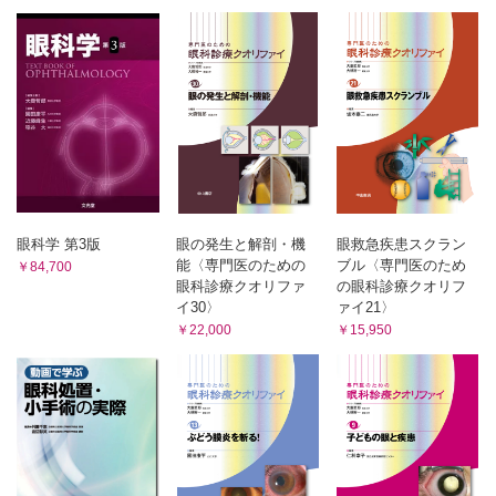
6 先天性視神経疾患
視神経低形成 （菅澤 淳）
CQ 視神経の低形成と萎縮の違いについて教えてください
（鈴木利根）
朝顔症候群 （河野尚子）
視神経乳頭小窩 （直井信久）
7 浸潤性視神経疾患
癌性視神経症 （奥 英弘）
真菌 （杉本貴子）
眼科学 第3版
眼の発生と解剖・機
眼救急疾患スクラン
8 遺伝性視神経疾患
能〈専門医のための
ブル〈専門医のため
￥84,700
Leber遺伝性視神経症 （伊佐敷 靖）
眼科診療クオリファ
の眼科診療クオリフ
常染色体優性視神経萎縮 （尾﨑峯生）
イ30〉
ァイ21〉
9 中毒性視神経疾患
￥22,000
￥15,950
タバコ・アルコール視神経症 （福島正大）
シンナー中毒視神経症 （貝田智子）
栄養欠乏性視神経症 （松井淑江）
薬剤性視神経症 （石川 均）
10 外傷性視神経疾患
外傷性視神経症 （藤本尚也）