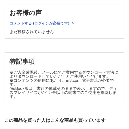
放射線視神経症 （菊地雅史）
非動脈炎性虚血性視神経症 （中馬秀樹）
12 全身疾患に合併する視神経疾患
EV 非動脈炎性虚血性視神経症の治療トライアル （中馬秀
お客様の声
サルコイドーシスと視神経 （村山耕一郎）
樹）
全身性エリテマトーデスと視神経 （村山耕一郎）
動脈炎性虚血性視神経症 （田口 朗）
Behcet病 （河野尚子）
コメントする (ログインが必要です)
Wegener肉芽腫症 （前久保知行）
後部虚血性視神経症 （酒井 勉）
まだ投稿されていません
Sjogren 症候群 （毛塚剛司）
糖尿病乳頭症 （吉冨健志）
POEMS症候群 （前久保知行）
4 圧迫性視神経症
13 自己免疫性視神経炎
自己免疫性視神経炎 （山上明子）
視神経鞘髄膜腫 （敷島敬悟）
14 視神経変性疾患
蝶形骨髄膜腫 （敷島敬悟）
緑内障性視神経症 （相原 一）
特記事項
視神経膠腫 （柏木広哉）
CQ 緑内障以外に乳頭陥凹を来たす疾患を教えてください （大久保
下垂体腫瘍 （井上俊洋）
真司）
※ご入金確認後、メールにてご案内するダウンロード方法に
15 paraneoplastic optic neuropathy
頭蓋咽頭腫 （井上俊洋）
よりダウンロードしていただくとご使用いただけます。
paraneoplastic optic neuropathy （大黒 浩，大黒幾代）
※コンテンツの使用にあたり、m3.com 電子書籍が必要で
眼動脈瘤 （原 直人，中川 忠，向野和雄）
す。
甲状腺眼症 （三村 治）
※eBook版は、書籍の体裁そのままで表示しますので、ディ
スプレイサイズが7インチ以上の端末でのご使用を推奨しま
肥厚性硬膜炎 （西元久晴）
す。
鼻性視神経症 （大石明生）
5 うっ血乳頭
偽性うっ血乳頭 （大石明生）
この商品を買った人はこんな商品も買っています
脳静脈洞血栓症 （中尾雄三）
特発性頭蓋内圧亢進症 （向野和雄，原 直人）