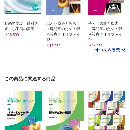
11 放射線視神経疾患
放射線視神経症 （菊地雅史）
12 全身疾患に合併する視神経疾患
動画で学ぶ 眼科処
ぶどう膜炎を斬る！
子どもの眼と疾患
サルコイドーシスと視神経 （村山耕一郎）
置・小手術の実際
〈専門医のための眼
〈専門医のための眼
全身性エリテマトーデスと視神経 （村山耕一郎）
科診療クオリファイ
科診療クオリファイ
￥16,500
Behcet病 （河野尚子）
13〉
9〉
Wegener肉芽腫症 （前久保知行）
￥15,950
￥14,850
すべてを表示
Sjogren 症候群 （毛塚剛司）
POEMS症候群 （前久保知行）
13 自己免疫性視神経炎
自己免疫性視神経炎 （山上明子）
この商品に関連する商品
14 視神経変性疾患
緑内障性視神経症 （相原 一）
CQ 緑内障以外に乳頭陥凹を来たす疾患を教えてください
（大久保真司）
15 paraneoplastic optic neuropathy
paraneoplastic optic neuropathy （大黒 浩，大黒幾代）