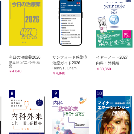
今日の治療薬2026
サンフォード感染症
イヤーノート2027
伊豆津 宏二 今井 靖
版
治療ガイド2026
内科・外科編
桑...
Henry F. Cham...
￥30,360
￥4,840
￥4,840
8
9
10