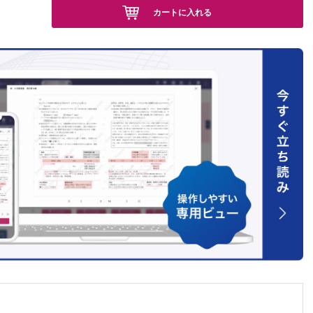
カートに入れる
）
? （杉
中淳之）
千尋）
昇男）
しょう?
池田陽