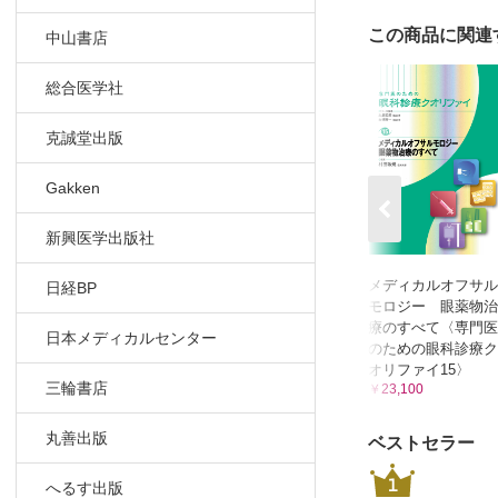
眼圧下降効
この商品に関連
中山書店
乳頭，網膜
視野所見に
総合医学社
CQ 緑内
CQ 症状
克誠堂出版
文献
Gakken
索引
新興医学出版社
メディカルオフサル
日経BP
モロジー 眼薬物治
療のすべて〈専門医
日本メディカルセンター
のための眼科診療ク
オリファイ15〉
三輪書店
￥23,100
丸善出版
ベストセラー
1
へるす出版