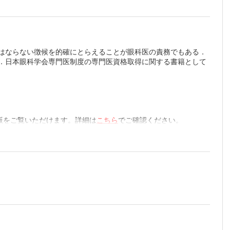
てはならない徴候を的確にとらえることが眼科医の責務でもある．
だ．日本眼科学会専門医制度の専門医資格取得に関する書籍として
版をご覧いただけます。詳細は
こちら
でご確認ください。
よいの
らよい
）
（澤口
明）