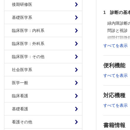
後期研修医
1 診断の基
基礎医学系
緑内障診断
問診と視診
臨床医学：内科系
細隙灯顕微
臨床医学：外科系
眼圧検査の
すべてを表示
眼圧日内変
臨床医学：その他
隅角鏡検査
便利機能
CQ ベー
社会医学系
CQ 眼圧
すべてを表示
CQ 眼血
医学一般
CQ 遺伝
対応機種
CQ PO
臨床看護
すべてを表示
2 画像診断
基礎看護
画像診断によ
看護その他
書籍情報
頭部画像診