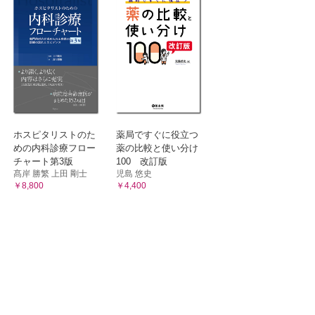
ホスピタリストのた
薬局ですぐに役立つ
めの内科診療フロー
薬の比較と使い分け
チャート第3版
100 改訂版
髙岸 勝繁 上田 剛士
児島 悠史
￥8,800
￥4,400