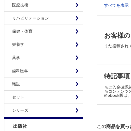
写真でみる
医療技術
すべてを表示
間違いやす
リハビリテーション
GDxによ
HRTによ
保健・体育
OCTによる
お客様の
緑内障性視
栄養学
まだ投稿され
3 視野検査
薬学
HFAによ
歯科医学
Octopu
特記事項
Goldma
雑誌
※ご入金確認
早期診断の
※コンテンツの
視野障害度
※eBook
セット
4 病型の診
シリーズ
緑内障病型
高眼圧症 
出版社
この商品を買っ