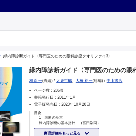
緑内障診断ガイド〈専門医のための眼科診療クオリファイ3〉
緑内障診断ガイド〈専門医のための眼
相原 一
(責編)
/
大鹿哲郎
,
大橋 裕一
(総編)
/
中山書店
ページ数 :
286頁
書籍発行日 :
2011年1月
電子版発売日 :
2020年10月28日
目次
1 診断の基本
緑内障診断の基本指針 （富田剛司）
問診と視診 （木村 至）
商品詳細をもっと見る
細隙灯顕微鏡所見 （陳 進輝）