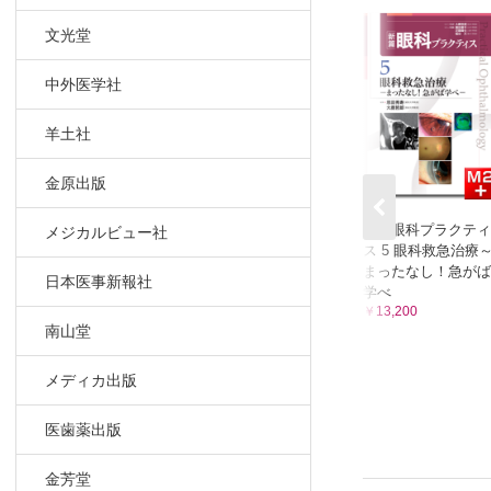
原発開放隅
文光堂
原発閉塞隅
発達緑内障
中外医学社
続発開放隅
ステロイド
羊土社
落屑緑内障
血管新生緑
金原出版
続発閉塞隅
悪性緑内障
新篇眼科プラクティ
メジカルビュー社
ス 5 眼科救急治療
外傷性緑内
まったなし！急がば
日本医事新報社
CQ 見か
学べ
CQ 狭隅
￥13,200
南山堂
EV 世界
EV わが
メディカ出版
EV わが
医歯薬出版
5 症状進行
金芳堂
緑内障性眼