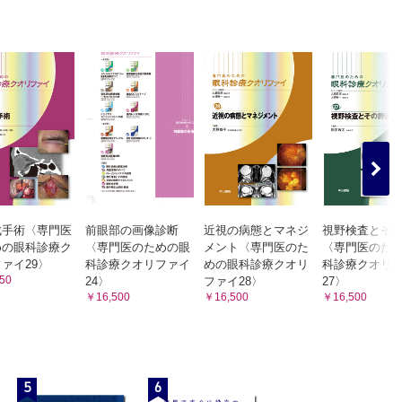
）
）
成手術〈専門医
前眼部の画像診断
近視の病態とマネジ
視野検査とそ
めの眼科診療ク
〈専門医のための眼
メント〈専門医のた
〈専門医のた
ァイ29〉
科診療クオリファイ
めの眼科診療クオリ
科診療クオリ
50
24〉
ファイ28〉
27〉
￥16,500
￥16,500
￥16,500
5
6