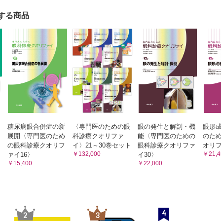
果の判定の注意点 （原 岳）
する商品
神経線維層所見による進行評価 （富所敦男）
よる進行評価 （朝岡 亮）
障進行の危険因子として何に注意しておけばよいでしょうか （新田耕治
進行評価が疑わしいときの追加検査について教えてください （福地健郎
糖尿病眼合併症の新
〈専門医のための眼
眼の発生と解剖・機
眼形
展開〈専門医のため
科診療クオリファ
能〈専門医のための
のた
の眼科診療クオリフ
イ〉21～30巻セット
眼科診療クオリファ
オリフ
￥132,000
￥21,4
ァイ16〉
イ30〉
￥15,400
￥22,000
4
2
3