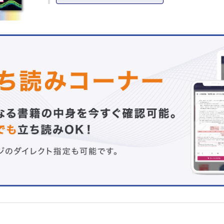
眼圧検査の測定機器 （丸山勝彦）
眼圧日内変動および眼圧変動に影響する因子 （中元兼二
隅角鏡検査 （大鳥安正）
CQ ベースライン眼圧測定にはどうしたらよいでしょうか
本麗子）
CQ 眼圧負荷試験には，どんな意義がありますか? （野
CQ 眼血流測定には，どんな意義がありますか? （間山
CQ 遺伝子診断の可能性について教えてください （布施
CQ POAG発症の危険因子として何に注目したらよいで
（溝上志朗）
2 画像診断
画像診断による隅角所見（UBM とOCT） （国松志保）
頭部画像診断による鑑別 （芝 大介）
写真でみる緑内障性乳頭所見 （東出朋巳）
間違いやすい乳頭所見 （中澤 徹）
GDxによる緑内障診断 （齋藤 瞳）
HRTによる緑内障診断 （白柏基宏）
OCTによる緑内障診断 大久保真司 95
緑内障性視野異常と鑑別疾患 （中村 誠）
3 視野検査
HFAによる診断 （野呂隆彦，中野 匡）
Octopusによる診断 （奥山幸子）
Goldmann視野計による診断の限界と意義 （上野盛夫，
子）
早期診断のための視野検査 （中野 匡）