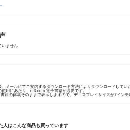
緑内障性乳頭所見 （東出朋巳）
い乳頭所見 （中澤 徹）
る緑内障診断 （齋藤 瞳）
る緑内障診断 （白柏基宏）
緑内障診断 大久保真司 95
声
野異常と鑑別疾患 （中村 誠）
ていません
る診断 （野呂隆彦，中野 匡）
sによる診断 （奥山幸子）
nn視野計による診断の限界と意義 （上野盛夫，池田陽子）
後、メールにてご案内するダウンロード方法によりダウンロードしてい
ための視野検査 （中野 匡）
使用にあたり、m3.com 電子書籍が必要です。
分類 （松本長太）
版は、書籍の体裁そのままで表示しますので、ディスプレイサイズが7イン
断
診断鑑別の基本指針 （鈴木康之）
（喜田照代）
た人はこんな商品も買っています