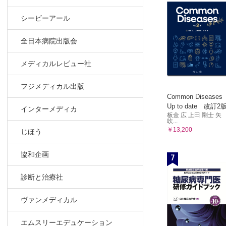
シービーアール
全日本病院出版会
メディカルレビュー社
フジメディカル出版
Common Diseases
Up to date 改訂2
インターメディカ
板金 広 上田 剛士 矢
吹...
￥13,200
じほう
協和企画
7
診断と治療社
ヴァンメディカル
エムスリーエデュケーション