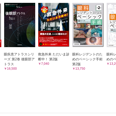
角緑内障（広義） （川瀬和秀）
角緑内障 （酒井 寛）
 （齋藤代志明）
角緑内障 （高瀬 博）
緑内障 （稲谷 大）
 （久保田敏昭）
内障 （三木篤也）
角緑内障 （廣岡一行）
 （結城賢弥）
眼疾患アトラスシリ
救急外来 ただいま診
眼科レジデントのた
眼科
～
ーズ 第2巻 後眼部ア
断中！ 第2版
めのベーシック手術
めの
障 （本庄 恵）
￥7,040
￥13,2
トラス
第2版
け上の高眼圧を鑑別するには，どのようにすればよいのでしょうか? （
￥16,500
￥13,750
角なのですが，どの病型か診断するにはどうしたらよいでしょうか? （
の緑内障有病率 （小暮俊介）
国の緑内障有病率：多治見スタディ （岩瀬愛子）
国の緑内障有病率：久米島スタディに至るまで （澤口昭一）
の評価
障害のとらえ方と進行評価の注意点 （木内良明）