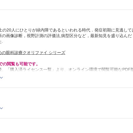
視野障害度分類 （松本長太）
4 病型の診断
緑内障病型診断鑑別の基本指針 （鈴木康之）
高眼圧症 （喜田照代）
原発開放隅角緑内障（広義） （川瀬和秀）
以上の20人にひとりが緑内障であるといわれる時代．発症初期に見逃し
原発閉塞隅角緑内障 （酒井 寛）
新の画像診断，視野計測の評価法,病型区分など，最新知見を盛り込ん
発達緑内障 （齋藤代志明）
.
続発開放隅角緑内障 （高瀬 博）
ステロイド緑内障 （稲谷 大）
落屑緑内障 （久保田敏昭）
めの眼科診療クオリファイ シリーズ
血管新生緑内障 （三木篤也）
続発閉塞隅角緑内障 （廣岡一行）
Cでの閲覧も可能です。
悪性緑内障 （結城賢弥）
後、「購入済ライセンス一覧」より、オンライン環境で閲覧可能なPDF
外傷性緑内障 （本庄 恵）
refox 最新版 / Google Chrome 最新版 / Safari 最新版
CQ 見かけ上の高眼圧を鑑別するには，どのようにすれば
でしょうか? （菅野 誠）
CQ 狭隅角なのですが，どの病型か診断するにはどうした
でしょうか? （栗本康夫）
EV 世界の緑内障有病率 （小暮俊介）
EV わが国の緑内障有病率：多治見スタディ （岩瀬愛子
EV わが国の緑内障有病率：久米島スタディに至るまで 
昭一）
5 症状進行の評価
緑内障性眼障害のとらえ方と進行評価の注意点 （木内良
眼圧下降効果の判定の注意点 （原 岳）