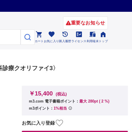
重要なお知らせ






カート
お気に入り
購入履歴
ライセンス
利用端末
トップ
科診療クオリファイ3〉
￥15,400
(税込)
m3.com 電子書籍ポイント：
最大 280pt (
2
%)
m3ポイント：
1%相当
お気に入り登録