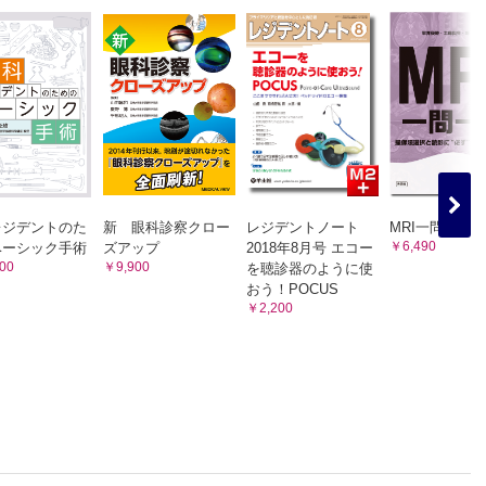
レジデントのた
新 眼科診察クロー
レジデントノート
MRI一問一答
￥6,490
ベーシック手術
ズアップ
2018年8月号 エコー
00
￥9,900
を聴診器のように使
菅野 誠）
おう！POCUS
栗本康夫）
￥2,200