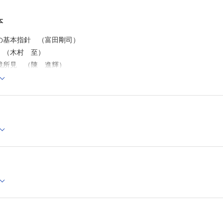
乳頭，網膜神経線維層所見による進行評価 （富所敦男）
視野所見による進行評価 （朝岡 亮）
本
CQ 緑内障進行の危険因子として何に注意しておけばよい
うか （新田耕治）
の基本指針 （富田剛司）
CQ 症状進行評価が疑わしいときの追加検査について教え
 （木村 至）
さい （福地健郎）
鏡所見 （陳 進輝）
文献
測定機器 （丸山勝彦）
索引
動および眼圧変動に影響する因子 （中元兼二）
 （大鳥安正）
スライン眼圧測定にはどうしたらよいでしょうか? （杉本麗子）
負荷試験には，どんな意義がありますか? （野中淳之）
流測定には，どんな意義がありますか? （間山千尋）
子診断の可能性について教えてください （布施昇男）
AG発症の危険因子として何に注目したらよいでしょう? （溝上志朗）
る隅角所見（UBM とOCT） （国松志保）
断による鑑別 （芝 大介）