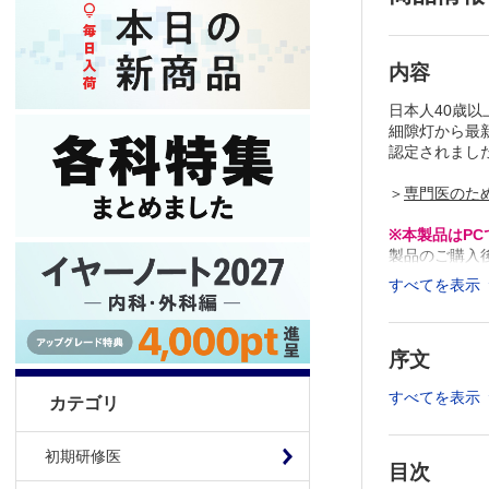
内容
日本人40歳
細隙灯から最
認定されました
＞
専門医のた
※本製品はP
製品のご購入
推奨ブラウザ： Fi
すべてを表示
序文
すべてを表示
カテゴリ
初期研修医
目次