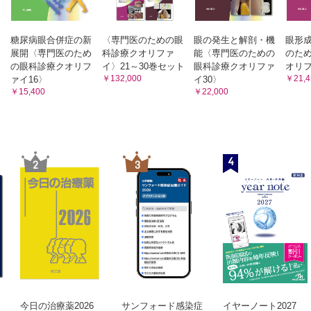
糖尿病眼合併症の新
〈専門医のための眼
眼の発生と解剖・機
眼形
展開〈専門医のため
科診療クオリファ
能〈専門医のための
のた
の眼科診療クオリフ
イ〉21～30巻セット
眼科診療クオリファ
オリフ
￥132,000
￥21,4
ァイ16〉
イ30〉
￥15,400
￥22,000
4
2
3
今日の治療薬2026
サンフォード感染症
イヤーノート2027