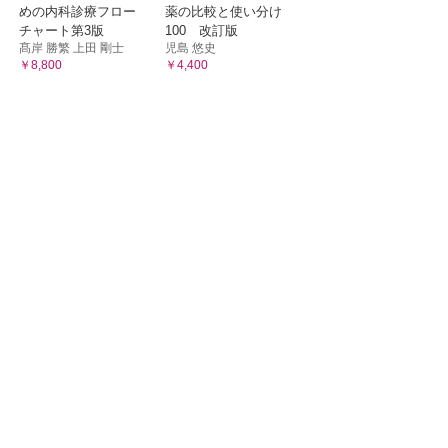
めの内科診療フロー
薬の比較と使い分け
チャート第3版
100 改訂版
髙岸 勝繁 上田 剛士
児島 悠史
￥8,800
￥4,400