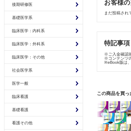
お客様の
後期研修医
まだ投稿され
基礎医学系
臨床医学：内科系
特記事項
臨床医学：外科系
※ご入金確認
臨床医学：その他
※コンテンツの
※eBook
社会医学系
医学一般
この商品を買っ
臨床看護
基礎看護
看護その他