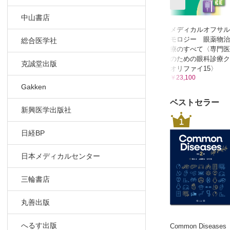
中山書店
メディカルオフサル
モロジー 眼薬物治
総合医学社
療のすべて〈専門医
のための眼科診療ク
克誠堂出版
オリファイ15〉
￥23,100
Gakken
ベストセラー
新興医学出版社
1
日経BP
日本メディカルセンター
三輪書店
丸善出版
へるす出版
Common Diseases