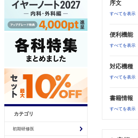
序文
◆
網膜血管障
◆
子どもの眼
すべてを表示
◆
眼付属器疾
あわせて読む
便利機能
※本製品はP
製品のご購入
すべてを表示
推奨ブラウザ： Fi
対応機種
すべてを表示
書籍情報
すべてを表示
カテゴリ
初期研修医