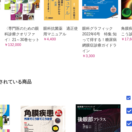
〈専門医のための眼
眼科抗菌薬 適正使
眼科グラフィック
角膜疾
科診療クオリファ
用マニュアル
2022年6号 特集:知
こう
￥4,400
￥17,6
ト
イ〉21～30巻セット
って得する！糖尿病
￥132,000
網膜症診療ガイドラ
イン
￥3,300
されている商品