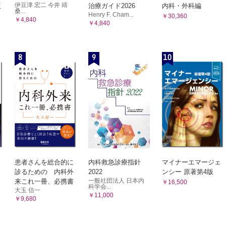
伊豆津 宏二 今井 靖
版
治療ガイド2026
内科・外科編
桑...
Henry F. Cham...
￥30,360
￥4,840
￥4,840
8
9
10
患者さんを総合的に
内科救急診療指針
マイナーエマージェ
診るための 内科外
2022
ンシー 原著第4版
一般社団法人 日本内
来これ一冊、必携書
￥16,500
科学会...
大玉 信一
￥11,000
￥9,680