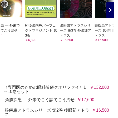
患 ― 外来で
術後眼内炎パーフェ
眼疾患アトラスシリ
眼疾患アトラ
診てこう治せ
クトマネジメント 第
ーズ 第3巻 外眼部ア
ーズ 第4巻 眼
00
3版
トラス
トラス
￥6,820
￥16,500
￥16,500
〈専門医のための眼科診療クオリファイ〉1
￥132,000
～10巻セット
角膜疾患 ― 外来でこう診てこう治せ
￥17,600
眼疾患アトラスシリーズ 第2巻 後眼部アトラ
￥16,500
ス