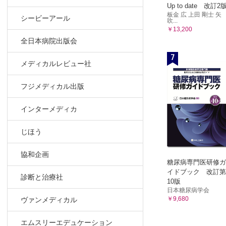
Up to date 改訂2
板金 広 上田 剛士 矢
シービーアール
吹...
￥13,200
全日本病院出版会
7
メディカルレビュー社
フジメディカル出版
インターメディカ
じほう
協和企画
糖尿病専門医研修ガ
イドブック 改訂第
診断と治療社
10版
日本糖尿病学会
￥9,680
ヴァンメディカル
エムスリーエデュケーション