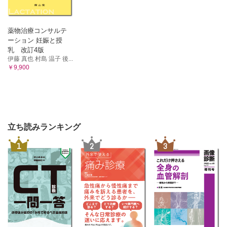
薬物治療コンサルテ
ーション 妊娠と授
乳 改訂4版
伊藤 真也 村島 温子 後...
￥9,900
立ち読みランキング
1
2
3