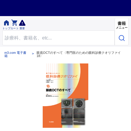


書籍
メニュー
トップ
カート
重要
m3.com 電子書
眼底OCTのすべて〈専門医のための眼科診療クオリファイ
籍
18〉