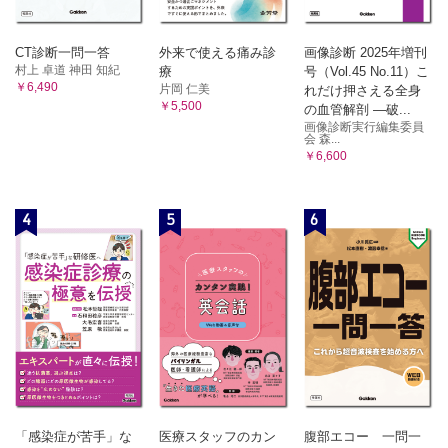
CT診断一問一答
外来で使える痛み診
画像診断 2025年増刊
村上 卓道 神田 知紀
療
号（Vol.45 No.11）こ
￥6,490
片岡 仁美
れだけ押さえる全身
￥5,500
の血管解剖 ―破...
画像診断実行編集委員
会 森...
￥6,600
4
5
6
「感染症が苦手」な
医療スタッフのカン
腹部エコー 一問一