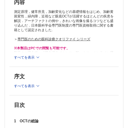
CQ 網膜外層所見と視力の関連について教えてください （板谷正
内容
紀）
CQ アーチファクトと読影の落とし穴について教えてください （石
測定原理，健常所見，加齢変化などの基礎情報をはじめ、加齢黄
子智士）
斑変性，緑内障，近視など眼底OCTが活躍するほとんどの疾患を
解説．アーチファクトの例や，きれいな画像を撮るコツなども盛
CQ 加齢によってOCT所見はどのように変化するのか教えてくださ
り込んだ．日本眼科学会専門医制度の専門医資格取得に関する書
い （寺尾信宏，古泉英貴）
籍として認定されました.
3 網膜硝子体界面病変
特発性黄斑円孔 （岸 章治）
＞
専門医のための眼科診療クオリファイ シリーズ
CQ 黄斑円孔の自然治癒について教えてください （岸 章治）
CQ ガス下での円孔閉鎖の確認法について教えてください （山下敏
※本製品はPCでの閲覧も可能です。
史）
製品のご購入後、「購入済ライセンス一覧」より、オンライン環
黄斑上膜，偽黄斑円孔 （山根 真，門之園一明）
境で閲覧可能なPDF版をご覧いただけます。詳細は
すべてを表示
こちら
でご確
認ください。
硝子体黄斑牽引症候群 （山田教弘）
推奨ブラウザ： Firefox 最新版 / Google Chrome 最新版 / Safari
CQ 後部硝子体が病態に関与する黄斑疾患はありますか? （森 圭
最新版
介）
序文
DONFL （香留 崇，三田村佳典）
4 網膜剥離
すべてを表示
中心性漿液性脈絡網膜症 （松本英孝）
裂孔原性網膜剥離 （桐生純一）
CQ RRDとCSCの違いについて教えてください （丸子一朗）
乳頭ピット黄斑症候群 （平形明人）
目次
5 加齢黄斑変性と類縁疾患
軟性ドルーゼン，網膜色素上皮剥離 （森 隆三郎）
滲出型加齢黄斑変性 （鈴木三保子）
1 OCTの総論
ポリープ状脈絡膜血管症 （髙橋寛二）