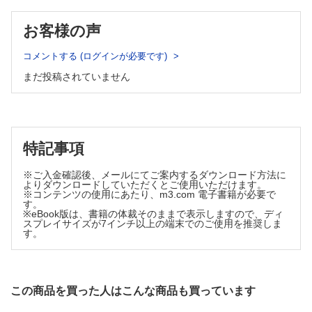
CQ 視神経疾患におけるOCTの有用性と注意点を教えてください
CQ 黄斑円孔の自然治癒について教えてください （岸 章
（中村 誠）
治）
お客様の声
9 変性疾患
CQ ガス下での円孔閉鎖の確認法について教えてください
網膜色素変性 （萩原 章，山本修一）
（山下敏史）
若年網膜分離症 （池田史子）
コメントする (ログインが必要です)
黄斑上膜，偽黄斑円孔 （山根 真，門之園一明）
卵黄状黄斑ジストロフィ（Best病） （近藤峰生）
まだ投稿されていません
硝子体黄斑牽引症候群 （山田教弘）
Stargardt病 （石龍鉄樹）
オカルト黄斑ジストロフィ （角田和繁）
CQ 後部硝子体が病態に関与する黄斑疾患はありますか?
小口病 （山田喜三郎）
（森 圭介）
CQ 眼底自発蛍光所見が診断に有用な黄斑変性疾患について教えてく
DONFL （香留 崇，三田村佳典）
ださい （石龍鉄樹）
EV occult macular dystrophyの発見から遺伝子同定まで （三宅養
特記事項
4 網膜剥離
三）
10 炎症性疾患
※ご入金確認後、メールにてご案内するダウンロード方法に
中心性漿液性脈絡網膜症 （松本英孝）
Vogt-小柳-原田病 （丸子一朗）
よりダウンロードしていただくとご使用いただけます。
裂孔原性網膜剥離 （桐生純一）
ぶどう膜炎 （園田康平）
※コンテンツの使用にあたり、m3.com 電子書籍が必要で
す。
CQ RRDとCSCの違いについて教えてください （丸子一
AZOOR complex （岸 章治）
※eBook版は、書籍の体裁そのままで表示しますので、ディ
朗）
CQ AZOOR診断における眼底自発蛍光の有用性について教えてくださ
スプレイサイズが7インチ以上の端末でのご使用を推奨しま
い （藤原貴光）
す。
乳頭ピット黄斑症候群 （平形明人）
11 脈絡膜腫瘍
脈絡膜血管腫 （古田 実）
5 加齢黄斑変性と類縁疾患
脈絡膜骨腫 （飯島裕幸）
脈絡膜悪性黒色腫 （古田 実）
軟性ドルーゼン，網膜色素上皮剥離 （森 隆三郎）
この商品を買った人はこんな商品も買っています
眼内悪性リンパ腫 （古田 実）
滲出型加齢黄斑変性 （鈴木三保子）
12 機種一覧