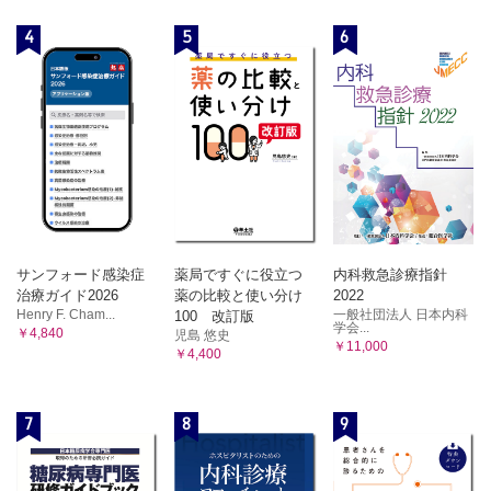
4
5
6
サンフォード感染症
薬局ですぐに役立つ
内科救急診療指針
治療ガイド2026
薬の比較と使い分け
2022
Henry F. Cham...
一般社団法人 日本内科
100 改訂版
学会...
￥4,840
児島 悠史
￥11,000
￥4,400
7
8
9