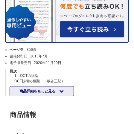
ページ数 :
356頁
書籍発行日 :
2013年7月
電子版発売日 :
2020年11月20日
目次
1 OCTの総論
OCT技術の種類 （板谷正紀）
SQ きれいなOCT画像を撮るには，どのようにしたらよいでしょう
商品詳細をもっと見る
か? （伊藤逸毅）
脈絡膜OCT／EDI-OCT （丸子一朗）
脈絡膜OCT／高侵達OCT （生野恭司）
ドップラOCTと偏光OCT （三浦雅博）
商品情報
術中OCT （寺崎浩子）
functional OCT （角田和繁，鈴木 航）
2 健常所見
健常所見の基礎 （柿木雅志，大路正人）