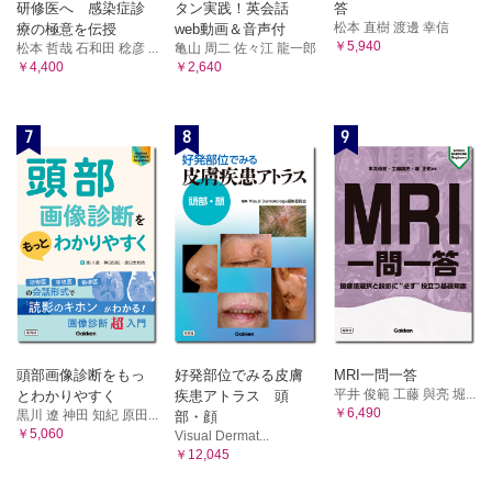
研修医へ 感染症診
タン実践！英会話
答
松本 直樹 渡邊 幸信
療の極意を伝授
web動画＆音声付
￥5,940
松本 哲哉 石和田 稔彦 ...
亀山 周二 佐々江 龍一郎
￥4,400
￥2,640
7
8
9
頭部画像診断をもっ
好発部位でみる皮膚
MRI一問一答
平井 俊範 工藤 與亮 堀...
とわかりやすく
疾患アトラス 頭
￥6,490
黒川 遼 神田 知紀 原田...
部・顔
￥5,060
Visual Dermat...
￥12,045