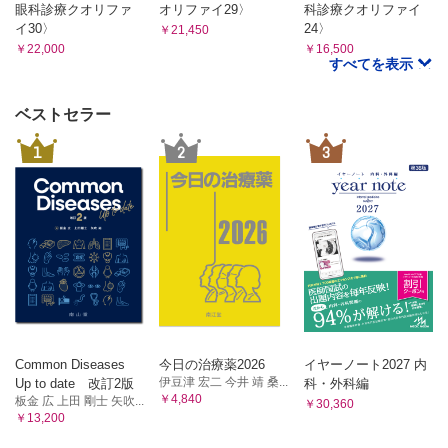
眼科診療クオリファ
オリファイ29〉
科診療クオリファイ
文献
イ30〉
24〉
￥21,450
索引
￥22,000
￥16,500
すべてを表示
ベストセラー
1
2
3
Common Diseases
今日の治療薬2026
イヤーノート2027 内
伊豆津 宏二 今井 靖 桑...
Up to date 改訂2版
科・外科編
￥4,840
板金 広 上田 剛士 矢吹...
￥30,360
￥13,200