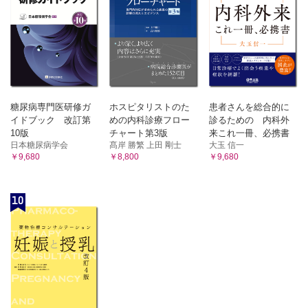
糖尿病専門医研修ガ
ホスピタリストのた
患者さんを総合的に
イドブック 改訂第
めの内科診療フロー
診るための 内科外
10版
チャート第3版
来これ一冊、必携書
日本糖尿病学会
髙岸 勝繁 上田 剛士
大玉 信一
￥9,680
￥8,800
￥9,680
10