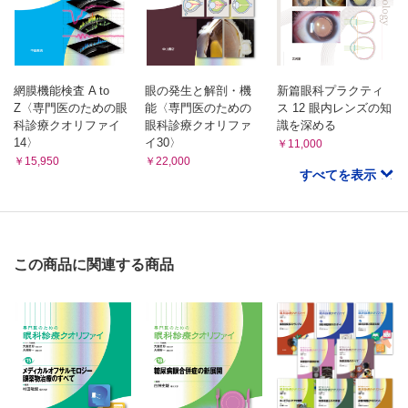
近視網膜，強度近視 （今村 裕）
近視性中心窩分離症と黄斑円孔網膜剥離 （城 友香理）
近視性脈絡膜新生血管 （森山無価）
CQ 正視眼にみられる黄斑円孔網膜剥離について教えてくだ
さい （佐藤孝樹，池田恒彦）
網膜機能検査 A to
眼の発生と解剖・機
新篇眼科プラクティ
Z〈専門医のための眼
能〈専門医のための
ス 12 眼内レンズの知
科診療クオリファイ
眼科診療クオリファ
識を深める
8 緑内障，視神経疾患
14〉
イ30〉
￥11,000
OCTによる乳頭解析 （安樂礼子，富田剛司）
￥15,950
￥22,000
すべてを表示
網膜神経線維層厚測定 （青山裕加，間山千尋）
CQ 視神経疾患におけるOCTの有用性と注意点を教えてくだ
さい （中村 誠）
9 変性疾患
この商品に関連する商品
網膜色素変性 （萩原 章，山本修一）
若年網膜分離症 （池田史子）
卵黄状黄斑ジストロフィ（Best病） （近藤峰生）
Stargardt病 （石龍鉄樹）
オカルト黄斑ジストロフィ （角田和繁）
小口病 （山田喜三郎）
CQ 眼底自発蛍光所見が診断に有用な黄斑変性疾患について