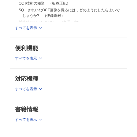
網膜血管腫状増殖 （白神千恵子）
OCT技術の種類 （板谷正紀）
萎縮型加齢黄斑変性 （白木邦彦）
SQ きれいなOCT画像を撮るには，どのようにしたらよいで
EV 抗VEGF療法における管理法 （湯澤美都子）
しょうか? （伊藤逸毅）
CQ 黄斑下血腫がみられる疾患の鑑別について教えてください （狩
脈絡膜OCT／EDI-OCT （丸子一朗）
野麻里子）
すべてを表示
特発性脈絡膜新生血管 （堀内康史）
脈絡膜OCT／高侵達OCT （生野恭司）
網膜色素線条 （沢 美喜）
ドップラOCTと偏光OCT （三浦雅博）
6 網膜血管病変
術中OCT （寺崎浩子）
糖尿病網膜症 （大谷倫裕）
便利機能
functional OCT （角田和繁，鈴木 航）
CQ 汎網膜光凝固後の網膜・黄斑部変化について教えてください
（志村雅彦）
すべてを表示
2 健常所見
網膜静脈閉塞症 （辻川明孝）
網膜動脈閉塞症 （飯島裕幸）
健常所見の基礎 （柿木雅志，大路正人）
高血圧網膜症 （菅野幸紀）
対応機種
網膜細動脈瘤 （辻川明孝）
CQ 網膜外層所見と視力の関連について教えてください
黄斑部毛細血管拡張症 （古泉英貴）
（板谷正紀）
すべてを表示
7 近視
CQ アーチファクトと読影の落とし穴について教えてくださ
近視網膜，強度近視 （今村 裕）
い （石子智士）
近視性中心窩分離症と黄斑円孔網膜剥離 （城 友香理）
CQ 加齢によってOCT所見はどのように変化するのか教えて
近視性脈絡膜新生血管 （森山無価）
書籍情報
ください （寺尾信宏，古泉英貴）
CQ 正視眼にみられる黄斑円孔網膜剥離について教えてください
（佐藤孝樹，池田恒彦）
すべてを表示
3 網膜硝子体界面病変
8 緑内障，視神経疾患
OCTによる乳頭解析 （安樂礼子，富田剛司）
特発性黄斑円孔 （岸 章治）
網膜神経線維層厚測定 （青山裕加，間山千尋）