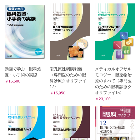
ポリープ状脈絡膜血管症 （髙橋寛二）
機種一覧 （板谷正紀）
網膜血管腫状増殖 （白神千恵子）
文献
萎縮型加齢黄斑変性 （白木邦彦）
索引
EV 抗VEGF療法における管理法 （湯澤美都子）
CQ 黄斑下血腫がみられる疾患の鑑別について教えてくださ
い （狩野麻里子）
特発性脈絡膜新生血管 （堀内康史）
網膜色素線条 （沢 美喜）
6 網膜血管病変
動画で学ぶ 眼科処
裂孔原性網膜剥離
メディカルオフサル
糖尿病網膜症 （大谷倫裕）
置・小手術の実際
〈専門医のための眼
モロジー 眼薬物治
CQ 汎網膜光凝固後の網膜・黄斑部変化について教えてくだ
科診療クオリファイ
療のすべて〈専門医
￥16,500
さい （志村雅彦）
17〉
のための眼科診療ク
オリファイ15〉
網膜静脈閉塞症 （辻川明孝）
￥15,950
￥23,100
網膜動脈閉塞症 （飯島裕幸）
高血圧網膜症 （菅野幸紀）
網膜細動脈瘤 （辻川明孝）
黄斑部毛細血管拡張症 （古泉英貴）
7 近視