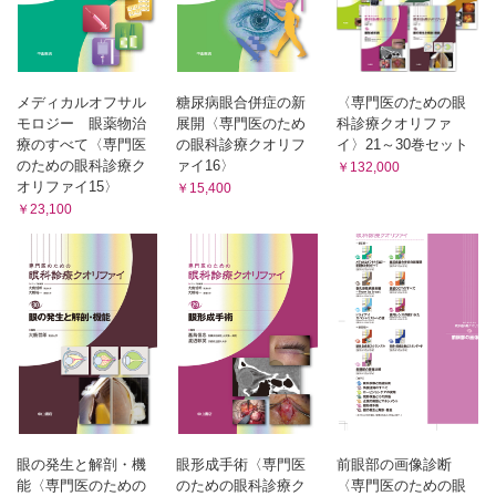
教えてください （石龍鉄樹）
EV occult macular dystrophyの発見から遺伝子同定まで
（三宅養三）
メディカルオフサル
糖尿病眼合併症の新
〈専門医のための眼
10 炎症性疾患
モロジー 眼薬物治
展開〈専門医のため
科診療クオリファ
療のすべて〈専門医
の眼科診療クオリフ
イ〉21～30巻セット
Vogt-小柳-原田病 （丸子一朗）
のための眼科診療ク
ァイ16〉
￥132,000
ぶどう膜炎 （園田康平）
オリファイ15〉
￥15,400
AZOOR complex （岸 章治）
￥23,100
CQ AZOOR診断における眼底自発蛍光の有用性について教え
てください （藤原貴光）
11 脈絡膜腫瘍
脈絡膜血管腫 （古田 実）
脈絡膜骨腫 （飯島裕幸）
脈絡膜悪性黒色腫 （古田 実）
眼内悪性リンパ腫 （古田 実）
12 機種一覧
眼の発生と解剖・機
眼形成手術〈専門医
前眼部の画像診断
機種一覧 （板谷正紀）
能〈専門医のための
のための眼科診療ク
〈専門医のための眼