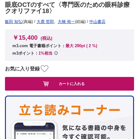
眼底OCTのすべて〈専門医のための眼科診療
クオリファイ18〉
飯田 知弘
(責編)
/
大鹿 哲郎
,
大橋 裕一
(総編)
/
中山書店
￥15,400
(税込)
m3.com 電子書籍ポイント：
最大 280pt (
2
%)
m3ポイント：
1%相当
お気に入り登録
カートに入れる