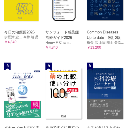
手術とドライアイの関連 （原 修哉）
LASIK とドライアイの関係について教えてください （戸田郁
子）
13 眼表面疾患とドライアイ
今日の治療薬2026
サンフォード感染症
Common Diseases
伊豆津 宏二 今井 靖 桑...
治療ガイド2026
Up to date 改訂2版
慢性移植片対宿主病とドライアイ （小川葉子）
￥4,840
Henry F. Cham...
板金 広 上田 剛士 矢吹...
Stevens?Johnson 症候群，眼類天疱瘡とドライアイ （上田
￥4,840
￥13,200
真由美，外園千恵）
文献
4
5
6
索引
イヤーノート2027 内
薬局ですぐに役立つ
ホスピタリストのた