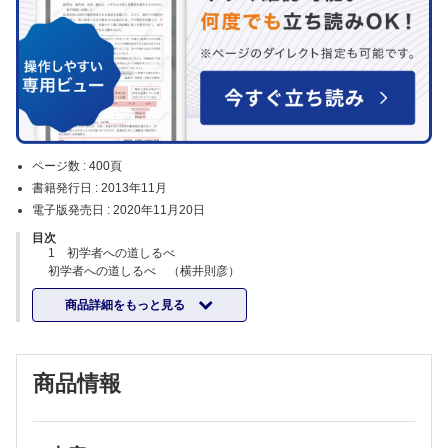
ページ数 :
400頁
書籍発行日 :
2013年11月
電子版発売日 :
2020年11月20日
目次
1 初学者への道しるべ
初学者への道しるべ （横井則彦）
2 涙液層にかかわる眼組織と涙液層の層別機能
商品詳細をもっと見る
眼瞼縁の構造とそのとらえかた （山口昌彦）
涙腺の構造と機能 （平山雅敏，川北哲也）
マイボーム腺の構造と機能 （小幡博人）
涙液油層の構築とその機能 （山田昌和）
商品情報
涙液の組成 （鈴木 崇）
ムチンの構造と機能 （堀 裕一）
表層上皮の構造と機能 （伴 由利子）
3 涙液動態と病態とのかかわり