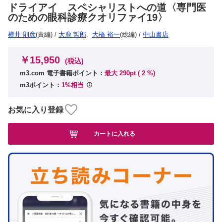
ドライアイ スペシャリストへの道〈専門医
のための眼科診療クオリファイ19〉
横井 則彦
(責編)
/
大鹿 哲郎
,
大橋 裕一
(総編)
/
中山書店
￥15,950
(税込)
m3.com 電子書籍ポイント：
最大 290pt (
2
%)
m3ポイント：
1%相当
お気に入り登録
カートに入れる