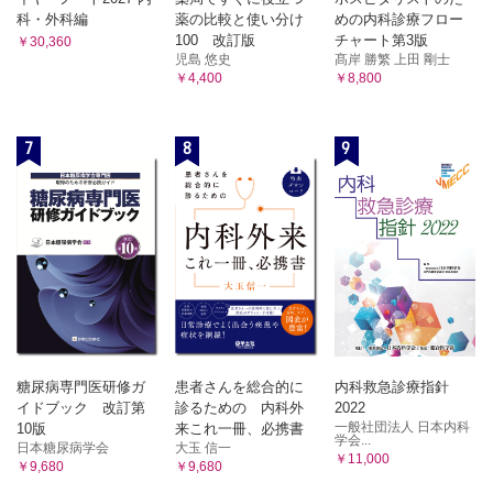
科・外科編
薬の比較と使い分け
めの内科診療フロー
100 改訂版
チャート第3版
￥30,360
児島 悠史
髙岸 勝繁 上田 剛士
￥4,400
￥8,800
7
8
9
糖尿病専門医研修ガ
患者さんを総合的に
内科救急診療指針
イドブック 改訂第
診るための 内科外
2022
一般社団法人 日本内科
10版
来これ一冊、必携書
学会...
日本糖尿病学会
大玉 信一
￥11,000
￥9,680
￥9,680