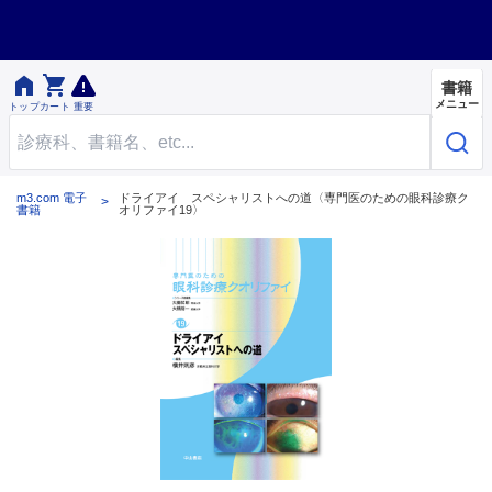


書籍
メニュー
トップ
カート
重要
m3.com 電子
ドライアイ スペシャリストへの道〈専門医のための眼科診療ク
書籍
オリファイ19〉