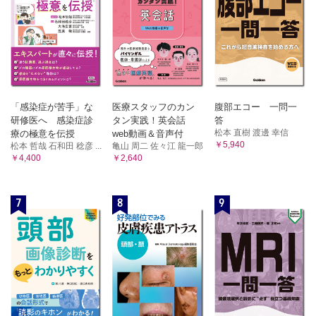
「感染症が苦手」な
医療スタッフのカン
腹部エコー 一問一
研修医へ 感染症診
タン実践！英会話
答
松本 直樹 渡邊 幸信
療の極意を伝授
web動画＆音声付
￥5,940
松本 哲哉 石和田 稔彦 ...
亀山 周二 佐々江 龍一郎
￥4,400
￥2,640
7
8
9