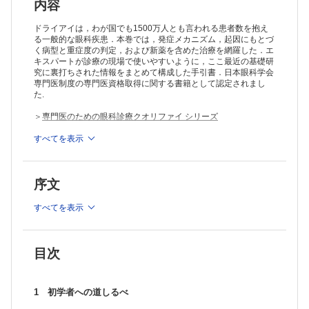
涙液の基礎分泌と反射性分泌 （東原尚代）
内容
涙液メニスカスの機能とその異常 （杉田二郎）
涙液油層のターンオーバーとその異常 （横井則彦）
ドライアイは，わが国でも1500万人とも言われる患者数を抱え
涙液のターンオーバーとその異常 （山田昌和）
る一般的な眼科疾患．本巻では，発症メカニズム，起因にもとづ
く病型と重症度の判定，および新薬を含めた治療を網羅した．エ
ムチンのターンオーバー （堀 裕一）
キスパートが診療の現場で使いやすいように，ここ最近の基礎研
涙液の安定性とその維持機構 （横井則彦）
究に裏打ちされた情報をまとめて構成した手引書．日本眼科学会
涙液減少と涙液動態 （横井則彦）
専門医制度の専門医資格取得に関する書籍として認定されまし
4 定義，診断基準，分類，疫学
た.
ドライアイの考えかたにおける世界の動向−2007 Report of the
International Dry Eye WorkShop（DEWS） （村戸ドール）
＞
専門医のための眼科診療クオリファイ シリーズ
日本のドライアイの定義と診断基準 （島� 潤）
ドライアイの分類 （篠崎和美）
※本製品はPCでの閲覧も可能です。
すべてを表示
製品のご購入後、「購入済ライセンス一覧」より、オンライン環
マイボーム腺機能不全の定義と診断基準 （有田玲子）
境で閲覧可能なPDF版をご覧いただけます。詳細は
こちら
でご確
Sjogren 症候群の診断基準 （北川和子）
認ください。
ドライアイの疫学 （内野美樹）
序文
推奨ブラウザ： Firefox 最新版 / Google Chrome 最新版 / Safari
5 一般外来検査
最新版
ドライアイ検査の手順 （薗村有紀子）
すべてを表示
ドライアイの症状とクエッショネア （坂根由梨）
外眼部の視診 （五藤智子）
涙液メニスカスを指標とした涙液の量的評価 （加藤弘明，横井則彦）
BUT の測定 （堀 裕一）
目次
眼表面の上皮障害の評価 （高 静花）
Schirmerテスト （西條裕美子）
眼瞼縁の異常の評価 （鎌尾知行）
1 初学者への道しるべ
6 特殊検査