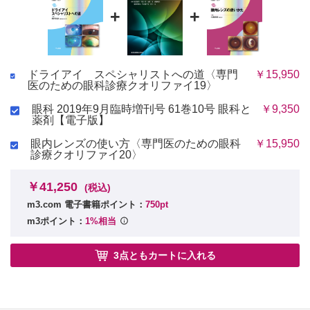
眼瞼縁の異常の評価 （鎌尾知行）
13 眼表面疾患とドライアイ
+
+
慢性移植片対宿主病とドライアイ （小川葉子）
Stevens?Johnson 症候群，眼類天疱瘡とドライアイ （上田真由美，
6 特殊検査
外園千恵）
メニスコメトリ法 （横井則彦）
文献
ストリップメニスコメトリ （オサマモハメドアリ イブラヒ
ドライアイ スペシャリストへの道〈専門
￥15,950
索引
医のための眼科診療クオリファイ19〉
ム）
涙液クリアランステスト （小野眞史）
眼科 2019年9月臨時増刊号 61巻10号 眼科と
￥9,350
涙液インターフェロメトリ （後藤英樹）
薬剤【電子版】
マイボグラフィー （有田玲子）
眼内レンズの使い方〈専門医のための眼科
￥15,950
共焦点顕微鏡 （村戸ドール）
診療クオリファイ20〉
涙液蒸発率測定 （後藤英樹）
涙液浸透圧測定 （小島隆司）
￥41,250
(税込)
実用視力 （海道美奈子）
m3.com 電子書籍ポイント：
750pt
TSAS（tear stability analysis system） （五藤智子）
m3ポイント：
1%相当
高次収差解析 （高 静花）
7 コア・メカニズムの考えかたと治療
3点ともカートに入れる
涙液の安定性の低下を中心に置く日本のドライアイの考え方と
その治療 （渡辺 仁）
炎症を中心に置く米国のドライアイの考えかたとその治療