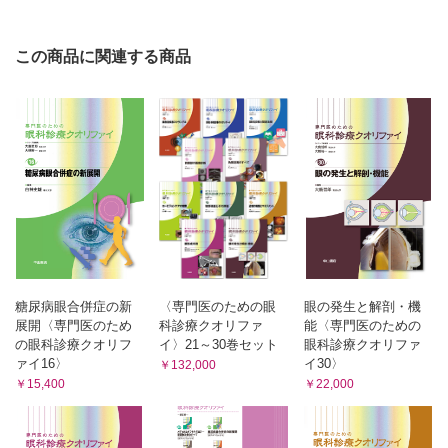
（高橋 浩）
点眼治療の種類 （横井則彦）
眼鏡による治療 （谷口紗織，小川葉子，坪田一男）
この商品に関連する商品
サプリメントによる治療 （川島素子）
8 上流のリスクとその治療／涙液減少
涙液減少の原因 （高村悦子）
涙液減少眼でみられるさまざまな角膜上皮障害 （鎌尾知行）
ドライアイの内服治療 （小野眞史）
涙点プラグ （海道美奈子）
外科的涙点閉鎖 （渡辺 仁）
ドライアイの重症度別治療 （小室 青）
9 上流のリスクとその治療／蒸発亢進
糖尿病眼合併症の新
〈専門医のための眼
眼の発生と解剖・機
展開〈専門医のため
科診療クオリファ
能〈専門医のための
マイボーム腺機能不全とその治療 （小島隆司）
の眼科診療クオリフ
イ〉21～30巻セット
眼科診療クオリファ
マイボーム腺炎角結膜上皮症 （鈴木 智）
ァイ16〉
イ30〉
￥132,000
兎眼，閉瞼不全によるドライアイ （渡辺彰英）
￥15,400
￥22,000
ライフスタイルとドライアイ （戸田郁子）
コンタクトレンズとドライアイの関連性 （酒井利江子，横井
則彦）