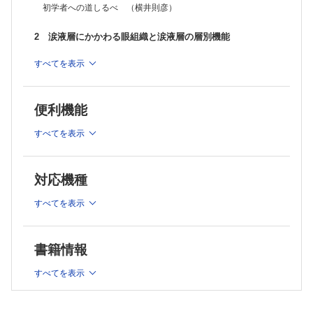
メニスコメトリ法 （横井則彦）
初学者への道しるべ （横井則彦）
ストリップメニスコメトリ （オサマモハメドアリ イブラヒム）
涙液クリアランステスト （小野眞史）
2 涙液層にかかわる眼組織と涙液層の層別機能
涙液インターフェロメトリ （後藤英樹）
マイボグラフィー （有田玲子）
眼瞼縁の構造とそのとらえかた （山口昌彦）
すべてを表示
共焦点顕微鏡 （村戸ドール）
涙腺の構造と機能 （平山雅敏，川北哲也）
涙液蒸発率測定 （後藤英樹）
涙液浸透圧測定 （小島隆司）
マイボーム腺の構造と機能 （小幡博人）
実用視力 （海道美奈子）
便利機能
涙液油層の構築とその機能 （山田昌和）
TSAS（tear stability analysis system） （五藤智子）
涙液の組成 （鈴木 崇）
高次収差解析 （高 静花）
すべてを表示
ムチンの構造と機能 （堀 裕一）
7 コア・メカニズムの考えかたと治療
表層上皮の構造と機能 （伴 由利子）
涙液の安定性の低下を中心に置く日本のドライアイの考え方とその治
療 （渡辺 仁）
対応機種
炎症を中心に置く米国のドライアイの考えかたとその治療 （高橋
3 涙液動態と病態とのかかわり
浩）
すべてを表示
点眼治療の種類 （横井則彦）
涙液の基礎分泌と反射性分泌 （東原尚代）
眼鏡による治療 （谷口紗織，小川葉子，坪田一男）
涙液メニスカスの機能とその異常 （杉田二郎）
サプリメントによる治療 （川島素子）
涙液油層のターンオーバーとその異常 （横井則彦）
8 上流のリスクとその治療／涙液減少
書籍情報
涙液のターンオーバーとその異常 （山田昌和）
涙液減少の原因 （高村悦子）
涙液減少眼でみられるさまざまな角膜上皮障害 （鎌尾知行）
ムチンのターンオーバー （堀 裕一）
すべてを表示
ドライアイの内服治療 （小野眞史）
涙液の安定性とその維持機構 （横井則彦）
涙点プラグ （海道美奈子）
涙液減少と涙液動態 （横井則彦）
外科的涙点閉鎖 （渡辺 仁）