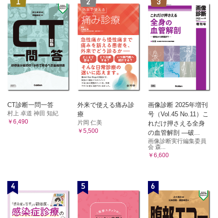
1
2
3
CT診断一問一答
外来で使える痛み診
画像診断 2025年増刊
村上 卓道 神田 知紀
療
号（Vol.45 No.11）こ
￥6,490
片岡 仁美
れだけ押さえる全身
￥5,500
の血管解剖 ―破...
画像診断実行編集委員
会 森...
￥6,600
4
5
6