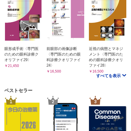
コンタクトレンズ関連ドライアイの治療 （土至田 宏）
強膜レンズによるドライアイ治療 （吉野健一）
10 上流のリスクとその治療／瞬目時の摩擦亢進
結膜弛緩症とドライアイの関連 （小室 青）
上輪部角結膜炎 （加藤浩晃）
Lidwiper epitheliopathyとその治療 （白石 敦）
眼形成手術〈専門医
前眼部の画像診断
近視の病態とマネジ
糸状角膜炎の眼瞼下垂手術による治療 （北澤耕司）
のための眼科診療ク
〈専門医のための眼
メント〈専門医のた
Meige症候群 （細谷友雅）
オリファイ29〉
科診療クオリファイ
めの眼科診療クオリ
24〉
ファイ28〉
￥21,450
￥16,500
￥16,500
11 上流のリスクとその治療／眼表面上皮の水濡れ性低下
すべてを表示
眼表面上皮の病的角化とその治療 （高 静花）
BUT短縮型ドライアイの診断と治療 （田 聖花）
ベストセラー
1
2
3
12 複合リスク
眼の加齢性変化とドライアイの関連 （川島素子）
性ホルモンとドライアイの関連 （鈴木 智）
全身疾患，全身薬とドライアイの関連 （松葉沙織）
点眼液とドライアイの関係 （内野裕一）