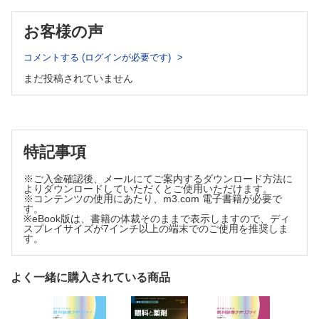
ドライアイの重症度別治療 （小室 青）
4 定義，診断基準，分類，疫学
9 上流のリスクとその治療／蒸発亢進
お客様の声
マイボーム腺機能不全とその治療 （小島隆司）
ドライアイの考えかたにおける世界の動向−2007 Report of the
マイボーム腺炎角結膜上皮症 （鈴木 智）
International Dry Eye WorkShop（DEWS） （村戸ドー
兎眼，閉瞼不全によるドライアイ （渡辺彰英）
コメントする (ログインが必要です)
ル）
ライフスタイルとドライアイ （戸田郁子）
まだ投稿されていません
コンタクトレンズとドライアイの関連性 （酒井利江子，横井則彦）
日本のドライアイの定義と診断基準 （島� 潤）
コンタクトレンズ関連ドライアイの治療 （土至田 宏）
ドライアイの分類 （篠崎和美）
強膜レンズによるドライアイ治療 （吉野健一）
マイボーム腺機能不全の定義と診断基準 （有田玲子）
10 上流のリスクとその治療／瞬目時の摩擦亢進
Sjogren 症候群の診断基準 （北川和子）
結膜弛緩症とドライアイの関連 （小室 青）
ドライアイの疫学 （内野美樹）
上輪部角結膜炎 （加藤浩晃）
特記事項
Lidwiper epitheliopathyとその治療 （白石 敦）
糸状角膜炎の眼瞼下垂手術による治療 （北澤耕司）
5 一般外来検査
※ご入金確認後、メールにてご案内するダウンロード方法に
Meige症候群 （細谷友雅）
よりダウンロードしていただくとご使用いただけます。
11 上流のリスクとその治療／眼表面上皮の水濡れ性低下
※コンテンツの使用にあたり、m3.com 電子書籍が必要で
ドライアイ検査の手順 （薗村有紀子）
す。
眼表面上皮の病的角化とその治療 （高 静花）
ドライアイの症状とクエッショネア （坂根由梨）
※eBook版は、書籍の体裁そのままで表示しますので、ディ
BUT短縮型ドライアイの診断と治療 （田 聖花）
スプレイサイズが7インチ以上の端末でのご使用を推奨しま
外眼部の視診 （五藤智子）
12 複合リスク
す。
涙液メニスカスを指標とした涙液の量的評価 （加藤弘明，横
眼の加齢性変化とドライアイの関連 （川島素子）
井則彦）
性ホルモンとドライアイの関連 （鈴木 智）
全身疾患，全身薬とドライアイの関連 （松葉沙織）
BUT の測定 （堀 裕一）
よく一緒に購入されている商品
点眼液とドライアイの関係 （内野裕一）
眼表面の上皮障害の評価 （高 静花）
手術とドライアイの関連 （原 修哉）
Schirmerテスト （西條裕美子）
LASIK とドライアイの関係について教えてください （戸田郁子）