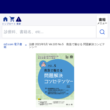


書籍
メニュー
トップ
カート
重要
m3.com 電子書
治療 2021年5月 Vol.103 No.5 救急で魅せる 問題解決コンピテ
籍
ンシー