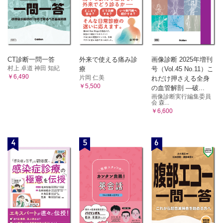
CT診断一問一答
外来で使える痛み診
画像診断 2025年増刊
村上 卓道 神田 知紀
療
号（Vol.45 No.11）こ
￥6,490
片岡 仁美
れだけ押さえる全身
￥5,500
の血管解剖 ―破...
画像診断実行編集委員
会 森...
￥6,600
4
5
6