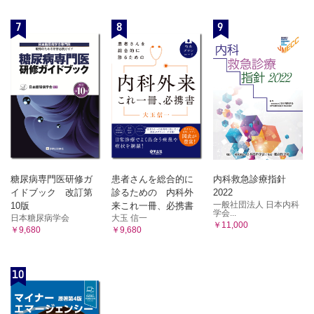
7
8
9
糖尿病専門医研修ガ
患者さんを総合的に
内科救急診療指針
イドブック 改訂第
診るための 内科外
2022
一般社団法人 日本内科
10版
来これ一冊、必携書
学会...
日本糖尿病学会
大玉 信一
￥11,000
￥9,680
￥9,680
10