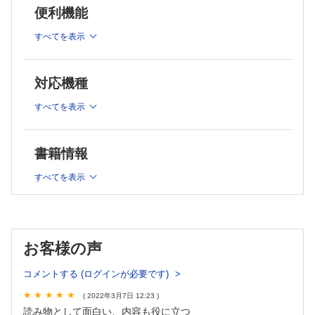
便利機能
酔っ払い？ ン？ 元酔っ払い？ 秦 龍彦
GOMER，暴れる患者 林 寛之
すべてを表示
治療を拒否する患者 川野貴久
frequent flyer 森田浩史
もしかして小児虐待？ 秦 龍彦
対応機種
◆ちょっと苦手を克服しよう編
すべてを表示
DNRを救急車で運んだの？ 神川洋平
救急でACP って始めていいの？ 林 寛之
家族問題を抱えて行き先が…… 伊藤有紀子
書籍情報
主訴が4つ以上あったなら 大濱弘光
入院させてほしい…… 楠川加津子
すべてを表示
連載
ゲンバで使える！リラックスして読める！ 診療の○泌テク 松木
孝和
今月のお薬ランキング 浜田康次
ジェネラリストのためのLGBT講座 永易至文
お客様の声
臨床と宗教 死を臨む患者に私ができること 孫 大輔，他
コメントする (ログインが必要です)
総合診療POEMs─診療で使える！旬なオススメ文献─ 岡田 悟
( 2022年3月7日 12:23 )
読み物として面白い、内容も役に立つ