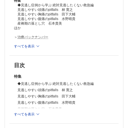
特集
◆見逃し症例から学ぶ 絶対見逃したくない救急編
見逃しやすい頭痛のpitfalls 林 寛之
見逃しやすい胸痛のpitfalls 田下大輔
見逃しやすい腹痛のpitfalls 水野晴貴
産褥期の落とし穴 石本貴美
ほか
＞
治療バックナンバー
＞
すべてを表示
治療（2021年度年間購読）
※本製品はPCでの閲覧も可能です。
製品のご購入後、「購入済ライセンス一覧」より、オンライン環
目次
境で閲覧可能なPDF版をご覧いただけます。詳細は
こちら
でご確
認ください。
推奨ブラウザ： Firefox 最新版 / Google Chrome 最新版 / Safari
特集
最新版
◆見逃し症例から学ぶ 絶対見逃したくない救急編
見逃しやすい頭痛のpitfalls 林 寛之
見逃しやすい胸痛のpitfalls 田下大輔
見逃しやすい腹痛のpitfalls 水野晴貴
産褥期の落とし穴 石本貴美
すべてを表示
のどは大したことないんだけど…… 清水海斗
失神のpitfalls 辻 英明
◆嫌がらずに頑張ろう編