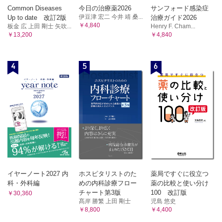
Common Diseases
今日の治療薬2026
サンフォード感染症
伊豆津 宏二 今井 靖 桑...
Up to date 改訂2版
治療ガイド2026
￥4,840
板金 広 上田 剛士 矢吹...
Henry F. Cham...
￥13,200
￥4,840
4
5
6
イヤーノート2027 内
ホスピタリストのた
薬局ですぐに役立つ
科・外科編
めの内科診療フロー
薬の比較と使い分け
チャート第3版
100 改訂版
￥30,360
髙岸 勝繁 上田 剛士
児島 悠史
￥8,800
￥4,400