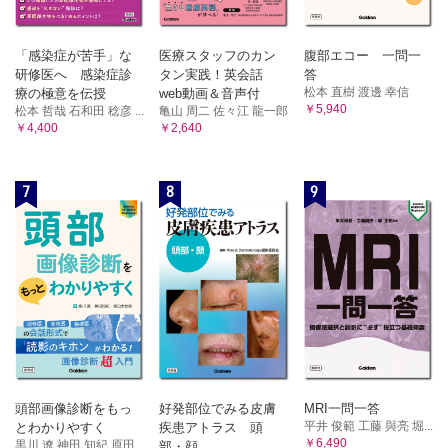
「感染症が苦手」な
医療スタッフのカン
腹部エコー 一問一
研修医へ 感染症診
タン実践！英会話
答
松本 直樹 渡邊 幸信
療の極意を伝授
web動画＆音声付
￥5,940
松本 哲哉 石和田 稔彦 ...
亀山 周二 佐々江 龍一郎
￥4,400
￥2,640
7
8
9
頭部画像診断をもっ
好発部位でみる皮膚
MRI一問一答
平井 俊範 工藤 與亮 堀...
とわかりやすく
疾患アトラス 頭
￥6,490
黒川 遼 神田 知紀 原田...
部・顔