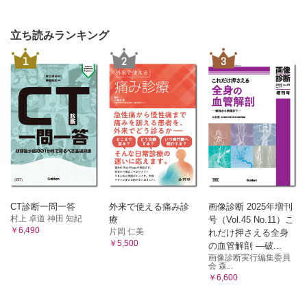
立ち読みランキング
1
2
3
CT診断一問一答
外来で使える痛み診
画像診断 2025年増刊
村上 卓道 神田 知紀
療
号（Vol.45 No.11）こ
￥6,490
片岡 仁美
れだけ押さえる全身
￥5,500
の血管解剖 ―破...
画像診断実行編集委員
会 森...
￥6,600