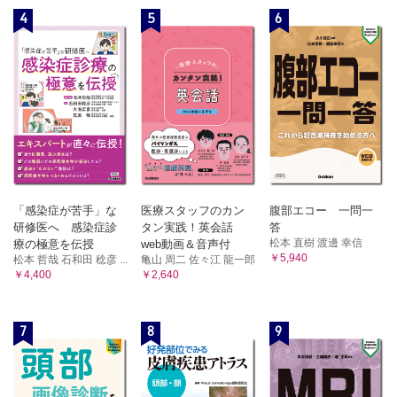
4
5
6
「感染症が苦手」な
医療スタッフのカン
腹部エコー 一問一
研修医へ 感染症診
タン実践！英会話
答
松本 直樹 渡邊 幸信
療の極意を伝授
web動画＆音声付
￥5,940
松本 哲哉 石和田 稔彦 ...
亀山 周二 佐々江 龍一郎
￥4,400
￥2,640
7
8
9