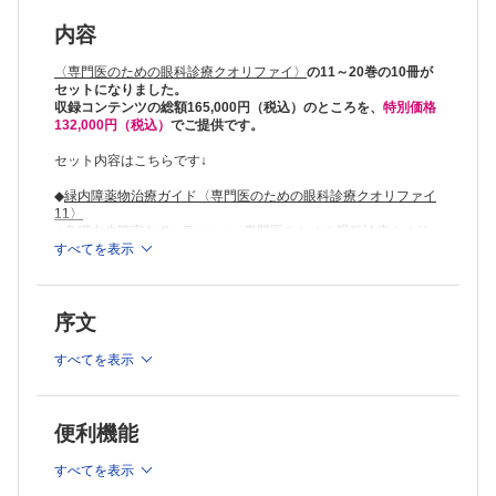
内容
〈専門医のための眼科診療クオリファイ〉
の11～20巻の10冊が
セットになりました。
収録コンテンツの総額165,000円（税込）のところを、
特別価格
132,000円（税込）
でご提供です。
セット内容はこちらです↓
◆
緑内障薬物治療ガイド〈専門医のための眼科診療クオリファイ
11〉
◆
角膜内皮障害 to the Rescue〈専門医のための眼科診療クオリ
ファイ12〉
すべてを表示
◆
ぶどう膜炎を斬る！〈専門医のための眼科診療クオリファイ
13〉
◆
網膜機能検査 A to Z〈専門医のための眼科診療クオリファイ
序文
14〉
◆
メディカルオフサルモロジー 眼薬物治療のすべて〈専門医のた
めの眼科診療クオリファイ15〉
すべてを表示
◆
糖尿病眼合併症の新展開〈専門医のための眼科診療クオリファ
イ16〉
◆
裂孔原性網膜剥離〈専門医のための眼科診療クオリファイ17〉
◆
眼底OCTのすべて〈専門医のための眼科診療クオリファイ
便利機能
18〉
◆
ドライアイ スペシャリストへの道〈専門医のための眼科診療
すべてを表示
クオリファイ19〉