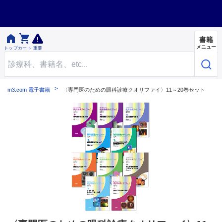


書籍
メニュー
トップ
カート
重要
m3.com 電子書籍
〈専門医のための眼科診療クオリファイ〉11～20巻セット