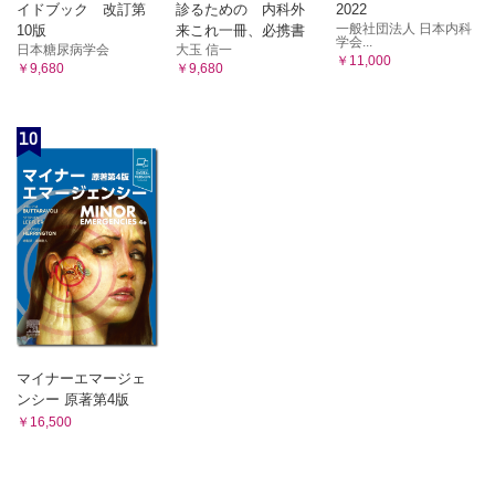
イドブック 改訂第
診るための 内科外
2022
一般社団法人 日本内科
10版
来これ一冊、必携書
学会...
日本糖尿病学会
大玉 信一
￥11,000
￥9,680
￥9,680
10
マイナーエマージェ
ンシー 原著第4版
￥16,500