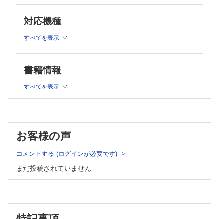
◆
眼内レンズの使い方〈専門医のための眼科診療クオリファイ
20〉
対応機種
あわせて読む
→
〈専門医のための眼科診療クオリファイ〉1
～10巻セット
すべてを表示
※本製品はPCでの閲覧も可能です。
製品のご購入後、「購入済ライセンス一覧」より、オンライン環
境で閲覧可能なPDF版をご覧いただけます。詳細は
こちら
でご確
書籍情報
認ください。
推奨ブラウザ： Firefox 最新版 / Google Chrome 最新版 / Safari
最新版
すべてを表示
お客様の声
コメントする (ログインが必要です)
まだ投稿されていません
特記事項