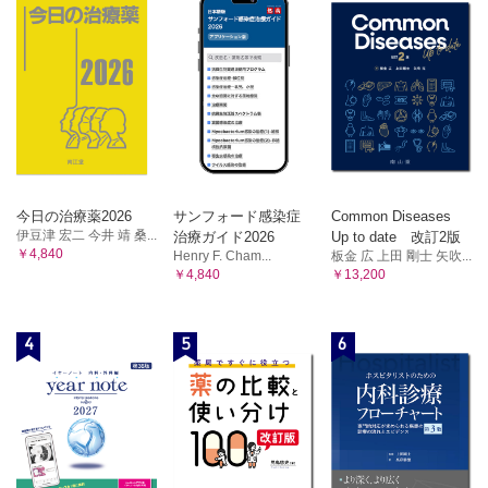
今日の治療薬2026
サンフォード感染症
Common Diseases
伊豆津 宏二 今井 靖 桑...
治療ガイド2026
Up to date 改訂2版
￥4,840
Henry F. Cham...
板金 広 上田 剛士 矢吹...
￥4,840
￥13,200
4
5
6