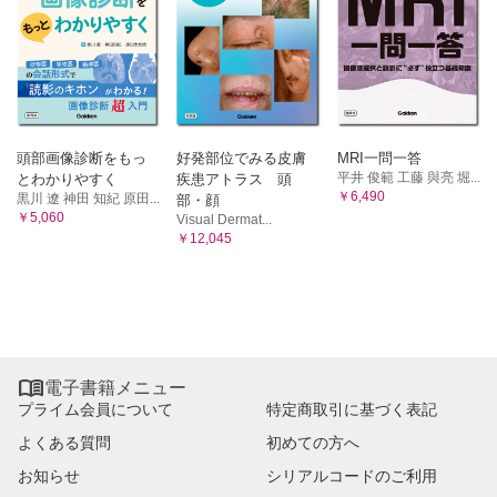
頭部画像診断をもっ
好発部位でみる皮膚
MRI一問一答
平井 俊範 工藤 與亮 堀...
とわかりやすく
疾患アトラス 頭
￥6,490
黒川 遼 神田 知紀 原田...
部・顔
￥5,060
Visual Dermat...
￥12,045

電子書籍メニュー
プライム会員について
特定商取引に基づく表記
よくある質問
初めての方へ
お知らせ
シリアルコードのご利用