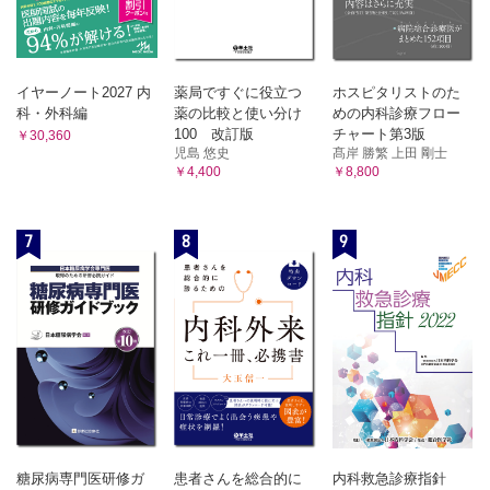
イヤーノート2027 内
薬局ですぐに役立つ
ホスピタリストのた
科・外科編
薬の比較と使い分け
めの内科診療フロー
100 改訂版
チャート第3版
￥30,360
児島 悠史
髙岸 勝繁 上田 剛士
￥4,400
￥8,800
7
8
9
糖尿病専門医研修ガ
患者さんを総合的に
内科救急診療指針