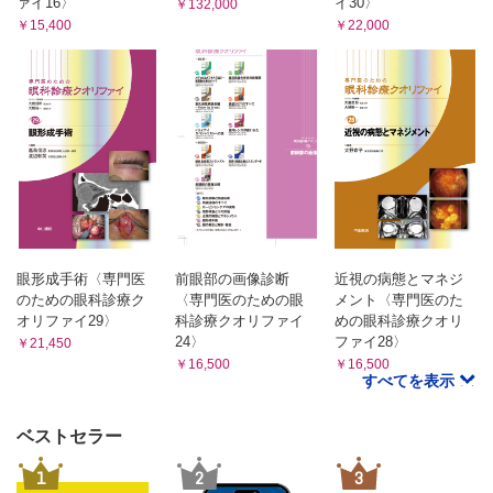
ァイ16〉
イ30〉
￥132,000
￥15,400
￥22,000
眼形成手術〈専門医
前眼部の画像診断
近視の病態とマネジ
のための眼科診療ク
〈専門医のための眼
メント〈専門医のた
オリファイ29〉
科診療クオリファイ
めの眼科診療クオリ
24〉
ファイ28〉
￥21,450
￥16,500
￥16,500
すべてを表示
ベストセラー
1
2
3