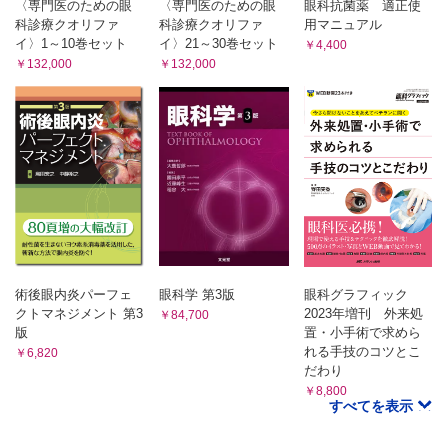
〈専門医のための眼
〈専門医のための眼
眼科抗菌薬 適正使
科診療クオリファ
科診療クオリファ
用マニュアル
イ〉1～10巻セット
イ〉21～30巻セット
￥4,400
￥132,000
￥132,000
術後眼内炎パーフェ
眼科学 第3版
眼科グラフィック
クトマネジメント 第3
2023年増刊 外来処
￥84,700
版
置・小手術で求めら
れる手技のコツとこ
￥6,820
だわり
￥8,800
すべてを表示