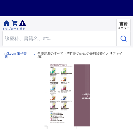


書籍
メニュー
トップ
カート
重要
m3.com 電子書
角膜混濁のすべて〈専門医のための眼科診療クオリファイ
籍
25〉