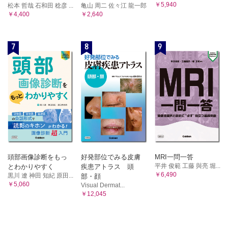
￥5,940
松本 哲哉 石和田 稔彦 ...
亀山 周二 佐々江 龍一郎
￥4,400
￥2,640
7
8
9
頭部画像診断をもっ
好発部位でみる皮膚
MRI一問一答
平井 俊範 工藤 與亮 堀...
とわかりやすく
疾患アトラス 頭
￥6,490
黒川 遼 神田 知紀 原田...
部・顔
￥5,060
Visual Dermat...
￥12,045