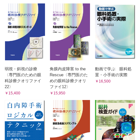
CQ マイボーム腺炎角結膜上皮症とocular rosacea は，どう
SQ 培養口腔粘膜上皮移植について教えてください （稲富 勉）
違うのでしょうか? （鈴木 智）
文献
Mooren角膜潰瘍 （羽藤 晋）
索引
EV 特発性周辺部角膜潰瘍の多施設調査について教えてくだ
さい （外園千恵）
関節リウマチ関連の周辺部角膜潰瘍 （唐下千寿）
栄養障害性角膜潰瘍 （近間泰一郎）
シールド潰瘍 （角 環）
SQ 春季カタルにおいて結膜と角膜の間でどのような分子の
相互作用がありますか （海老原伸行）
細菌性角膜炎 （松本光希）
弱視・斜視の診療
角膜内皮障害 to the
動画で学ぶ 眼科処
真菌性角膜炎 （望月清文）
〈専門医のための眼
Rescue〈専門医のた
置・小手術の実際
科診療クオリファイ
めの眼科診療クオリ
EV コンタクトレンズ関連角膜感染症の多施設調査 （宇野
￥16,500
敏彦）
22〉
ファイ12〉
￥15,400
￥15,950
アカントアメーバ角膜炎 （杉原紀子）
SQ アカントアメーバの分子疫学について教えてください
（八木田健司）
実質型角膜ヘルペス （福田昌彦）
梅毒性角膜実質炎 （秦野 寛）
多発性角膜上皮下浸潤 （岡本茂樹）
SQ アデノウイルスにも潜伏感染はあるのでしょうか? （内
尾英一）