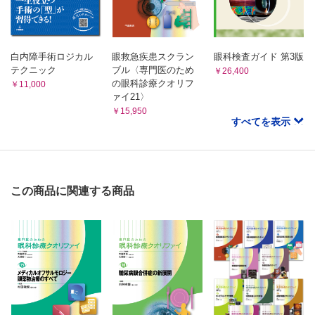
5 角膜混濁診察のための検査
細隙灯顕微鏡写真撮影 （畑﨑泰定）
白内障手術ロジカル
眼救急疾患スクラン
眼科検査ガイド 第3版
テクニック
ブル〈専門医のため
前眼部OCT （高 静花）
￥26,400
の眼科診療クオリフ
￥11,000
生体共焦点角膜顕微鏡検査 （白石 敦）
ァイ21〉
CQ Cochet-Bonnet角膜知覚計について教えてください
￥15,950
（川口亜佐子）
すべてを表示
塗抹検鏡 （豊川真弘）
細菌・真菌培養 （砂田淳子）
SQ 培養が困難な細菌を検出する方法を教えてください
（江口 洋）
polymerase chain reaction （神鳥美智子）
この商品に関連する商品
角膜混濁と遺伝子検査 （舟木俊成）
SQ 角膜ジストロフィの原因遺伝子はどのようにして解明さ
れてきたのでしょうか? （辻川元一）
6 角膜混濁の治療
ステロイド （高村悦子）
抗菌薬 （星 最智）