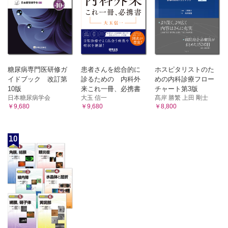
糖尿病専門医研修ガ
患者さんを総合的に
ホスピタリストのた
イドブック 改訂第
診るための 内科外
めの内科診療フロー
10版
来これ一冊、必携書
チャート第3版
日本糖尿病学会
大玉 信一
髙岸 勝繁 上田 剛士
￥9,680
￥9,680
￥8,800
10