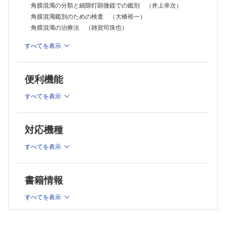
カタル性角膜潰瘍 （横井則彦）
角膜混濁の分類と細隙灯顕微鏡での鑑別 （井上幸次）
CQ マイボーム腺炎角結膜上皮症とocular rosacea は，どう違うので
角膜混濁鑑別のための検査 （大橋裕一）
しょうか? （鈴木 智）
角膜混濁の治療法 （雑賀司珠也）
Mooren角膜潰瘍 （羽藤 晋）
EV 特発性周辺部角膜潰瘍の多施設調査について教えてください
すべてを表示
（外園千恵）
2 上皮混濁各論
関節リウマチ関連の周辺部角膜潰瘍 （唐下千寿）
栄養障害性角膜潰瘍 （近間泰一郎）
iron line （堀 裕一）
シールド潰瘍 （角 環）
便利機能
薬剤沈着（アミオダロン角膜症など） （細谷比左志）
SQ 春季カタルにおいて結膜と角膜の間でどのような分子の相互作用
代謝産物沈着（Fabry 病など） （平野耕治）
がありますか （海老原伸行）
すべてを表示
Meesmann角膜ジストロフィ （藤本久貴）
細菌性角膜炎 （松本光希）
真菌性角膜炎 （望月清文）
map-dot-fingerprint角膜ジストロフィ （小玉裕司）
EV コンタクトレンズ関連角膜感染症の多施設調査 （宇野敏彦）
樹枝状角膜炎とその類縁疾患 （井上智之）
対応機種
アカントアメーバ角膜炎 （杉原紀子）
Thygeson点状表層角膜炎 （中川 尚）
SQ アカントアメーバの分子疫学について教えてください （八木田
Stevens-Johnson症候群 （大家義則）
すべてを表示
健司）
実質型角膜ヘルペス （福田昌彦）
SQ 重篤な眼合併症を伴うStevens-Johnson症候群と関連の
梅毒性角膜実質炎 （秦野 寛）
ある遺伝子について教えてください （上田真由美）
多発性角膜上皮下浸潤 （岡本茂樹）
眼類天疱瘡 （川北哲也）
書籍情報
SQ アデノウイルスにも潜伏感染はあるのでしょうか? （内尾英一）
トラコーマ （稲田紀子）
5 角膜混濁診察のための検査
すべてを表示
conjunctival and corneal intraepithelial neoplasia CIN）
細隙灯顕微鏡写真撮影 （畑﨑泰定）
（細谷友雅）
前眼部OCT （高 静花）
生体共焦点角膜顕微鏡検査 （白石 敦）