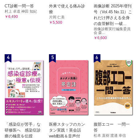
CT診断一問一答
外来で使える痛み診
画像診断 2025年増刊
村上 卓道 神田 知紀
療
号（Vol.45 No.11）こ
￥6,490
片岡 仁美
れだけ押さえる全身
￥5,500
の血管解剖 ―破...
画像診断実行編集委員
会 森...
￥6,600
4
5
6
「感染症が苦手」な
医療スタッフのカン
腹部エコー 一問一
研修医へ 感染症診
タン実践！英会話
答
松本 直樹 渡邊 幸信
療の極意を伝授
web動画＆音声付