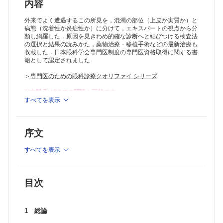
Thygeson点状表層角膜炎 （中川 尚）
内容
Stevens-Johnson症候群 （大家義則）
SQ 重篤な眼合併症を伴うStevens-Johnson症候群と関連のある遺伝
外来でよく遭遇するこの所見を，混濁の部位（上皮か実質か）と
子について教えてください （上田真由美）
病態（沈着性か炎症性か）に分けて，エキスパートの視点から分
類し網羅した．原因を見きわめ的確な診断へと結びつける検査法
眼類天疱瘡 （川北哲也）
の選択と結果の読みかた，薬物治療・移植手術などの最新治療も
トラコーマ （稲田紀子）
収載した．日本眼科学会専門医制度の専門医資格取得に関する書
conjunctival and corneal intraepithelial neoplasia CIN） （細谷友
籍として認定されました.
雅）
3 沈着性実質混濁各論
＞
専門医のための眼科診療クオリファイ シリーズ
顆粒状角膜ジストロフィI型・II型 （森重直行，山田直之）
Reis?Bucklers角膜ジストロフィ，Thiel-Behnke角膜ジストロフィ
※本製品はPCでの閲覧も可能です。
（小林 顕）
製品のご購入後、「購入済ライセンス一覧」より、オンライン環
すべてを表示
境で閲覧可能なPDF版をご覧いただけます。詳細は
こちら
でご確
格子状角膜ジストロフィ （川島素子）
認ください。
斑状角膜ジストロフィ （渡辺 仁）
推奨ブラウザ： Firefox 最新版 / Google Chrome 最新版 / Safari
膠様滴状角膜ジストロフィ （川﨑 諭）
序文
最新版
Schnyder角膜ジストロフィ （北川和子）
帯状角膜変性 （横倉俊二）
すべてを表示
角膜脂肪変性 （小幡博人）
Spheroid角膜変性 （相馬剛至）
続発性角膜アミロイドーシス （佐々木香る）
Terrien角膜辺縁変性 （植木亮太郎）
目次
Salzmann角膜変性 （山田昌和）
多発性骨髄腫 （戸田良太郎，門廣祐子，近間泰一郎）
infectious crystalline keratopathy （鈴木 崇）
1 総論
4 炎症性実質混濁各論