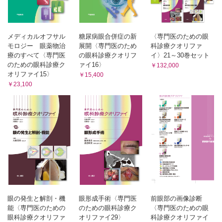
抗真菌薬 （子島良平）
アシクロビル （篠崎和美）
CQ インターフェロンα-2bの使いかたについて教えてくださ
い （片上千加子）
メディカルオフサル
糖尿病眼合併症の新
〈専門医のための眼
SQ 今後，新たに臨床応用される可能性のある抗ウイルス薬
モロジー 眼薬物治
展開〈専門医のため
科診療クオリファ
には，どのようなものがあるでしょうか? （檜垣史郎）
療のすべて〈専門医
の眼科診療クオリフ
イ〉21～30巻セット
のための眼科診療ク
ァイ16〉
SQ 抗VEGF薬の角膜疾患への応用について教えてください
￥132,000
（臼井智彦）
オリファイ15〉
￥15,400
￥23,100
manual keratectomy （中村孝夫）
phototherapeutic keratectomy （宮本 武）
表層角膜移植 （佐竹良之）
全層角膜移植 （島﨑 潤）
SQ 培養口腔粘膜上皮移植について教えてください （稲
富 勉）
文献
索引
眼の発生と解剖・機
眼形成手術〈専門医
前眼部の画像診断
能〈専門医のための
のための眼科診療ク
〈専門医のための眼
眼科診療クオリファ
オリファイ29〉
科診療クオリファイ