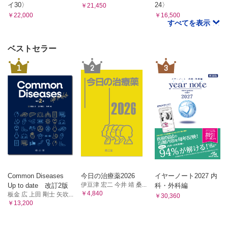
イ30〉
24〉
￥21,450
￥22,000
￥16,500
すべてを表示
ベストセラー
1
2
3
Common Diseases
今日の治療薬2026
イヤーノート2027 内
伊豆津 宏二 今井 靖 桑...
Up to date 改訂2版
科・外科編
￥4,840
板金 広 上田 剛士 矢吹...
￥30,360
￥13,200