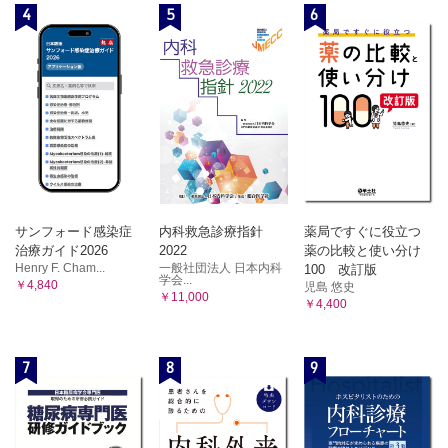
4
5
6
サンフォード感染症
内科救急診療指針
薬局ですぐに役立つ
治療ガイド2026
2022
薬の比較と使い分け
Henry F. Cham...
一般社団法人 日本内科
100 改訂版
学会...
￥4,840
児島 悠史
￥11,000
￥4,400
7
8
9