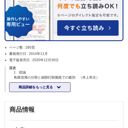
ページ数 :
280頁
書籍発行日 :
2014年11月
電子版発売日 :
2020年12月30日
目次
1 総論
角膜混濁の分類と細隙灯顕微鏡での鑑別 （井上幸次）
角膜混濁鑑別のための検査 （大橋裕一）
商品詳細をもっと見る
角膜混濁の治療法 （雑賀司珠也）
2 上皮混濁各論
iron line （堀 裕一）
薬剤沈着（アミオダロン角膜症など） （細谷比左志）
商品情報
代謝産物沈着（Fabry 病など） （平野耕治）
Meesmann角膜ジストロフィ （藤本久貴）
map-dot-fingerprint角膜ジストロフィ （小玉裕司）
樹枝状角膜炎とその類縁疾患 （井上智之）