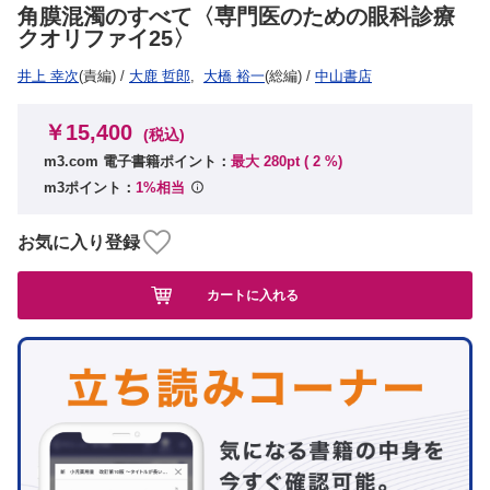
角膜混濁のすべて〈専門医のための眼科診療
クオリファイ25〉
井上 幸次
(責編)
/
大鹿 哲郎
,
大橋 裕一
(総編)
/
中山書店
￥15,400
(税込)
m3.com 電子書籍ポイント：
最大 280pt (
2
%)
m3ポイント：
1%相当
お気に入り登録
カートに入れる