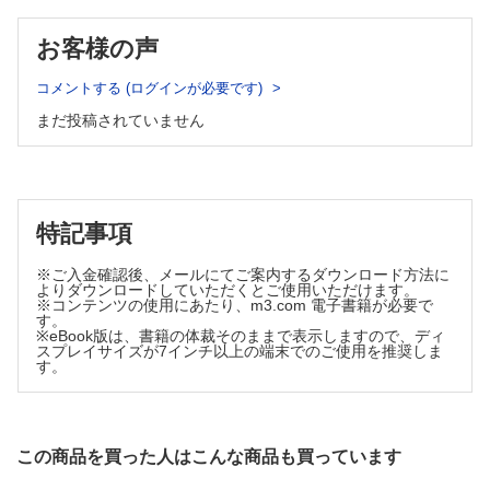
CQ Cochet-Bonnet角膜知覚計について教えてください （川口亜佐
3 沈着性実質混濁各論
子）
お客様の声
塗抹検鏡 （豊川真弘）
顆粒状角膜ジストロフィI型・II型 （森重直行，山田直之）
細菌・真菌培養 （砂田淳子）
Reis?Bucklers角膜ジストロフィ，Thiel-Behnke角膜ジストロ
SQ 培養が困難な細菌を検出する方法を教えてください （江口
コメントする (ログインが必要です)
フィ （小林 顕）
洋）
まだ投稿されていません
格子状角膜ジストロフィ （川島素子）
polymerase chain reaction （神鳥美智子）
斑状角膜ジストロフィ （渡辺 仁）
角膜混濁と遺伝子検査 （舟木俊成）
SQ 角膜ジストロフィの原因遺伝子はどのようにして解明されてきた
膠様滴状角膜ジストロフィ （川﨑 諭）
のでしょうか? （辻川元一）
Schnyder角膜ジストロフィ （北川和子）
6 角膜混濁の治療
帯状角膜変性 （横倉俊二）
ステロイド （高村悦子）
特記事項
角膜脂肪変性 （小幡博人）
抗菌薬 （星 最智）
抗真菌薬 （子島良平）
Spheroid角膜変性 （相馬剛至）
※ご入金確認後、メールにてご案内するダウンロード方法に
アシクロビル （篠崎和美）
続発性角膜アミロイドーシス （佐々木香る）
よりダウンロードしていただくとご使用いただけます。
CQ インターフェロンα-2bの使いかたについて教えてください （片
※コンテンツの使用にあたり、m3.com 電子書籍が必要で
Terrien角膜辺縁変性 （植木亮太郎）
す。
上千加子）
※eBook版は、書籍の体裁そのままで表示しますので、ディ
Salzmann角膜変性 （山田昌和）
SQ 今後，新たに臨床応用される可能性のある抗ウイルス薬には，ど
スプレイサイズが7インチ以上の端末でのご使用を推奨しま
多発性骨髄腫 （戸田良太郎，門廣祐子，近間泰一郎）
のようなものがあるでしょうか? （檜垣史郎）
す。
SQ 抗VEGF薬の角膜疾患への応用について教えてください （臼井
infectious crystalline keratopathy （鈴木 崇）
智彦）
manual keratectomy （中村孝夫）
4 炎症性実質混濁各論
phototherapeutic keratectomy （宮本 武）
この商品を買った人はこんな商品も買っています
表層角膜移植 （佐竹良之）
カタル性角膜潰瘍 （横井則彦）
全層角膜移植 （島﨑 潤）