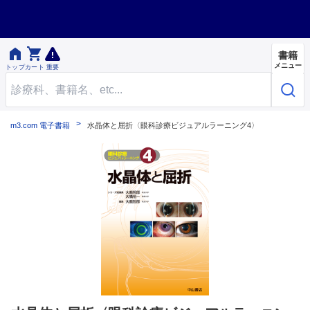


書籍
メニュー
トップ
カート
重要
m3.com 電子書籍
水晶体と屈折〈眼科診療ビジュアルラーニング4〉