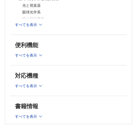
屈折矯正手術
光と視覚器
ロービジョンのための光学的サポート
眼球光学系
3 診療編
眼の屈折要素
若年者の調節けいれん （森本 壮）
すべてを表示
光学特性をもつ眼球部位
心因性の片眼性調節けいれんと考えられた症例
成人の調節けいれん （梶田雅義）
角膜
ドライアイと老視として治療を受けていた調節けいれんの症例
水晶体
強度近視性内斜視 （木村亜紀子）
便利機能
毛様体とZinn小帯
強度近視による長眼軸が原因の内斜視
瞳孔
視力良好例での白内障手術 （佐々木 洋）
すべてを表示
矯正視力が良好な皮質白内障の症例
眼軸長
先天白内障 （黒坂大次郎）
眼の結像機能とその異常
生後10 週目に水晶体吸引術・前部硝子体切除術を行った症例
屈折
対応機種
先天性水晶体欠損 （野村耕治）
調節
水晶体欠損（lens coloboma）の2例
すべてを表示
輻湊と開散
Zinn小帯脆弱 （谷口紗織，谷口重雄）
重度のZinn小帯脆弱に対して水晶体嚢を温存し，眼内レンズの強膜
眼球光学系の加齢変化
への縫着（in the bag suture）を行った症例
角膜
眼内レンズによるモノビジョン （神谷和孝）
書籍情報
水晶体
白内障手術時に片眼遠方矯正，僚眼近方矯正を行い，良好な全距離視
毛様体とZinn小帯
力が得られた症例
すべてを表示
眼内レンズ度数ずれに対するpiggyback法 （飯田嘉彦）
瞳孔径
白内障手術後の屈折誤差に対してsecondary piggybackを施行した症
2 検査・診断編
例
視力検査と屈折検査
白内障手術後／トーリック眼内レンズ軸ずれ （井上 康）