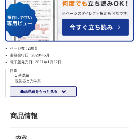
ページ数 :
280頁
書籍発行日 :
2020年5月
電子版発売日 :
2021年1月22日
目次
1 基礎編
視覚器と光学系
眼球の光学系と屈折要素
商品詳細をもっと見る
光と視覚器
眼球光学系
眼の屈折要素
光学特性をもつ眼球部位
商品情報
角膜
水晶体
毛様体とZinn小帯
瞳孔
眼軸長
内容