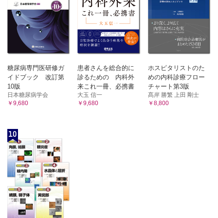
糖尿病専門医研修ガ
患者さんを総合的に
ホスピタリストのた
イドブック 改訂第
診るための 内科外
めの内科診療フロー
10版
来これ一冊、必携書
チャート第3版
日本糖尿病学会
大玉 信一
髙岸 勝繁 上田 剛士
￥9,680
￥9,680
￥8,800
10