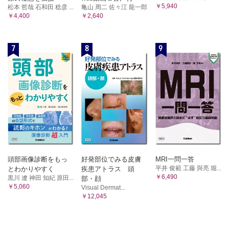
￥5,940
松本 哲哉 石和田 稔彦 ...
亀山 周二 佐々江 龍一郎
￥4,400
￥2,640
7
8
9
頭部画像診断をもっ
好発部位でみる皮膚
MRI一問一答
平井 俊範 工藤 與亮 堀...
とわかりやすく
疾患アトラス 頭
￥6,490
黒川 遼 神田 知紀 原田...
部・顔
￥5,060
Visual Dermat...
￥12,045