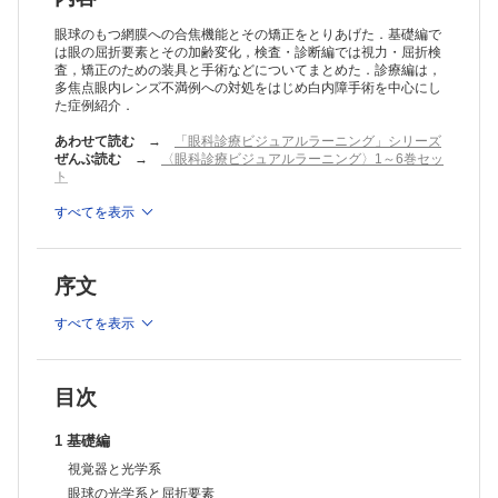
眼の結像機能とその異常
屈折
眼球のもつ網膜への合焦機能とその矯正をとりあげた．基礎編で
調節
は眼の屈折要素とその加齢変化，検査・診断編では視力・屈折検
査，矯正のための装具と手術などについてまとめた．診療編は，
輻湊と開散
多焦点眼内レンズ不満例への対処をはじめ白内障手術を中心にし
眼球光学系の加齢変化
た症例紹介．
角膜
水晶体
あわせて読む
→
「眼科診療ビジュアルラーニング」シリーズ
毛様体とZinn小帯
ぜんぶ読む
→
〈眼科診療ビジュアルラーニング〉1～6巻セッ
瞳孔径
ト
2 検査・診断編
視力検査と屈折検査
※本製品はPCでの閲覧も可能です。
すべてを表示
製品のご購入後、「購入済ライセンス一覧」より、オンライン環
検査の意義と方法
境で閲覧可能なPDF版をご覧いただけます。詳細は
こちら
でご確
屈折検査の測定原理
認ください。
視力の尺度と検査
序文
推奨ブラウザ： Firefox 最新版 / Google Chrome 最新版 / Safari
屈折度の検出と矯正
最新版
不正乱視の検出
すべてを表示
高機能眼内レンズのための視機能評価法 （常吉由佳里，根岸一乃）
眼精疲労
強度近視
水晶体の白濁と偏位
目次
視力矯正のための装具と手術
眼鏡
1 基礎編
コンタクトレンズ
視覚器と光学系
オルソケラトロジー
眼内レンズ
眼球の光学系と屈折要素