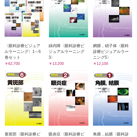
白内障手術後／トーリック眼内レンズ軸ずれ （井上 康）
トーリック眼内レンズ挿入後に視力不良と単眼複視を訴えた
症例
白内障手術後／多焦点眼内レンズ不満例（眼内レンズを交換せ
ずに対処した症例） （田淵仁志）
術後の長期経過で不満が解消した症例と不満がまだ残る症例
白内障手術後／多焦点眼内レンズ不満例（ほかの多焦点眼内レ
ンズに交換した症例） （高橋真紀子，高畠 隆）
〈眼科診療ビジュア
緑内障〈眼科診療ビ
網膜，硝子体〈眼科
ルラーニング〉1～6
ジュアルラーニング
診療ビジュアルラー
霧視状態の改善を眼内レンズ交換によって得た症例
巻セット
3〉
ニング5〉
白内障手術後／多焦点眼内レンズ不満例（単焦点眼内レンズに
￥62,700
￥13,200
￥12,100
交換した例） （森 洋斉）
検査で原因を特定できない術後の視機能障害に単焦点眼内
レンズへの交換で対応した2例
白内障手術後／グリスニングと表面散乱 （松島博之）
片眼の眼内レンズ混濁（表面散乱）が生じた症例
白内障手術後／dysphotopsia（異常光視症） （稲村幹夫）
白内障術後に異常光視症（dysphotopsia）を生じて眼内レン
ズの入れ替えに至った症例
白内障手術後／TASS （島 奈津子，小早川信一郎）
TASS を発症，水疱性角膜症に転帰した症例
白内障手術後／術後急性眼内炎 （井上智之）
黄斑部〈眼科診療ビ
眼炎症〈眼科診療ビ
角膜，結膜〈眼科診
白内障術後数日で発症した急性眼内炎症例