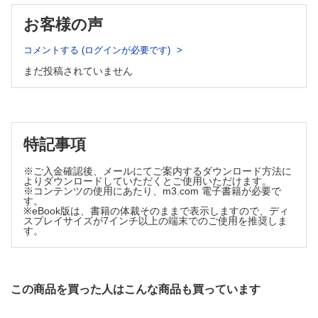
トーリック眼内レンズ挿入後に視力不良と単眼複視を訴えた症例
検査の意義と方法
お客様の声
白内障手術後／多焦点眼内レンズ不満例（眼内レンズを交換せずに対処
屈折検査の測定原理
した症例） （田淵仁志）
視力の尺度と検査
術後の長期経過で不満が解消した症例と不満がまだ残る症例
コメントする (ログインが必要です)
屈折度の検出と矯正
白内障手術後／多焦点眼内レンズ不満例（ほかの多焦点眼内レンズに交
まだ投稿されていません
不正乱視の検出
換した症例） （高橋真紀子，高畠 隆）
霧視状態の改善を眼内レンズ交換によって得た症例
高機能眼内レンズのための視機能評価法 （常吉由佳里，根
白内障手術後／多焦点眼内レンズ不満例（単焦点眼内レンズに交換した
岸一乃）
例） （森 洋斉）
眼精疲労
検査で原因を特定できない術後の視機能障害に単焦点眼内レンズへ
強度近視
の交換で対応した2例
特記事項
水晶体の白濁と偏位
白内障手術後／グリスニングと表面散乱 （松島博之）
片眼の眼内レンズ混濁（表面散乱）が生じた症例
視力矯正のための装具と手術
※ご入金確認後、メールにてご案内するダウンロード方法に
白内障手術後／dysphotopsia（異常光視症） （稲村幹夫）
よりダウンロードしていただくとご使用いただけます。
眼鏡
白内障術後に異常光視症（dysphotopsia）を生じて眼内レンズの入
※コンテンツの使用にあたり、m3.com 電子書籍が必要で
コンタクトレンズ
す。
れ替えに至った症例
※eBook版は、書籍の体裁そのままで表示しますので、ディ
オルソケラトロジー
白内障手術後／TASS （島 奈津子，小早川信一郎）
スプレイサイズが7インチ以上の端末でのご使用を推奨しま
眼内レンズ
TASS を発症，水疱性角膜症に転帰した症例
す。
白内障手術後／術後急性眼内炎 （井上智之）
屈折矯正手術
白内障術後数日で発症した急性眼内炎症例
ロービジョンのための光学的サポート
白内障手術後／術後遅発性眼内炎 （永原 幸）
3 診療編
嚢内洗浄，点眼薬に硝子体切除，後嚢切開を加えて視力回復した症例
この商品を買った人はこんな商品も買っています
白内障手術後／前嚢収縮 （林 研）
若年者の調節けいれん （森本 壮）
白内障手術後に前嚢収縮をきたしてNd：YAGレーザーによる切開を
心因性の片眼性調節けいれんと考えられた症例
行った症例