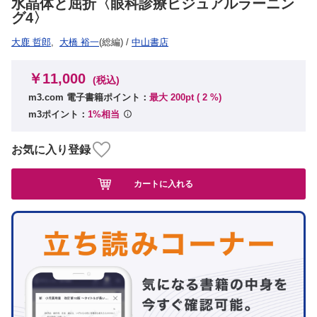
水晶体と屈折〈眼科診療ビジュアルラーニン
グ4〉
大鹿 哲郎
,
大橋 裕一
(総編)
/
中山書店
￥11,000
(税込)
m3.com 電子書籍ポイント：
最大 200pt (
2
%)
m3ポイント：
1%相当
お気に入り登録
カートに入れる