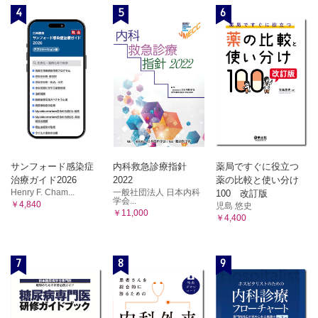
オルソケラトロジー処方手順とレンズ管理不良症例
4
5
6
LASIK術後長期経過後の視力低下への対応 （中村友昭）
LASIK術後12年目に視力低下で来院した一例
ロービジョンケア （清水朋美）
病的近視ロービジョン患者の眼内レンズ選択
サンフォード感染症
内科救急診療指針
薬局ですぐに役立つ
治療ガイド2026
2022
薬の比較と使い分け
Henry F. Cham...
一般社団法人 日本内科
100 改訂版
学会...
￥4,840
児島 悠史
￥11,000
￥4,400
7
8
9