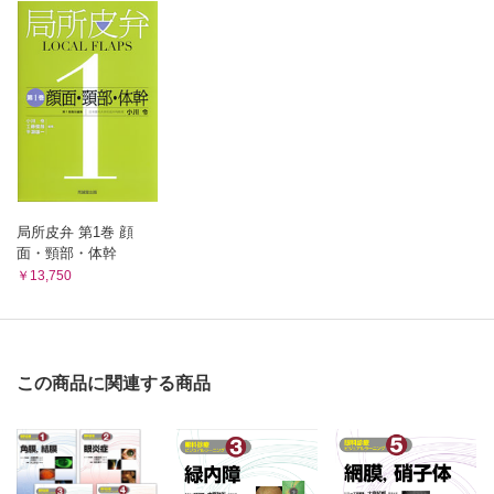
成人の調節けいれん （梶田雅義）
白内障手術後／後発白内障 （留守良太）
ドライアイと老視として治療を受けていた調節けいれんの症
多焦点眼内レンズ挿入眼で視力低下をきたした症例
例
白内障手術後／液状後発白内障 （高橋京一）
シングルショットレーザー後嚢切開による液状後発白内障の治療
強度近視性内斜視 （木村亜紀子）
白内障手術後／眼内レンズ偏位 （石井 清）
強度近視による長眼軸が原因の内斜視
白内障手術後，かなり時間が経過して生じた眼内レンズ偏位の2症例
視力良好例での白内障手術 （佐々木 洋）
白内障手術後／眼内レンズ瞳孔捕捉 （中茎敏明）
矯正視力が良好な皮質白内障の症例
眼内レンズ偏位に対し，眼内レンズ摘出術および強膜内固定術を行
先天白内障 （黒坂大次郎）
い，術後に繰り返す瞳孔捕捉に苦慮した症例
白内障手術後／水疱性角膜症 （稗田 牧）
生後10 週目に水晶体吸引術・前部硝子体切除術を行った症
緑内障治療中に白内障手術を受け，1 年後に水疱性角膜症がみられた
例
局所皮弁 第1巻 顔
症例
先天性水晶体欠損 （野村耕治）
面・頸部・体幹
オルソケラトロジー （吉野健一）
水晶体欠損（lens coloboma）の2例
￥13,750
オルソケラトロジー処方手順とレンズ管理不良症例
Zinn小帯脆弱 （谷口紗織，谷口重雄）
LASIK術後長期経過後の視力低下への対応 （中村友昭）
LASIK術後12年目に視力低下で来院した一例
重度のZinn小帯脆弱に対して水晶体嚢を温存し，眼内レン
ロービジョンケア （清水朋美）
ズの強膜への縫着（in the bag suture）を行った症例
病的近視ロービジョン患者の眼内レンズ選択
眼内レンズによるモノビジョン （神谷和孝）
この商品に関連する商品
白内障手術時に片眼遠方矯正，僚眼近方矯正を行い，良好な
全距離視力が得られた症例
眼内レンズ度数ずれに対するpiggyback法 （飯田嘉彦）
白内障手術後の屈折誤差に対してsecondary piggybackを施
行した症例