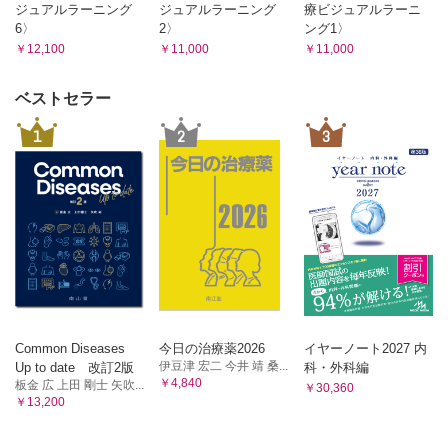
ジュアルラーニング
ジュアルラーニング
療ビジュアルラーニ
白内障手術後／術後遅発性眼内炎 （永原 幸）
6〉
2〉
ング1〉
嚢内洗浄，点眼薬に硝子体切除，後嚢切開を加えて視力回復
￥12,100
￥11,000
￥11,000
した症例
白内障手術後／前嚢収縮 （林 研）
ベストセラー
白内障手術後に前嚢収縮をきたしてNd：YAGレーザーによ
る切開を行った症例
1
2
3
白内障手術後／後発白内障 （留守良太）
多焦点眼内レンズ挿入眼で視力低下をきたした症例
白内障手術後／液状後発白内障 （高橋京一）
シングルショットレーザー後嚢切開による液状後発白内障の
治療
白内障手術後／眼内レンズ偏位 （石井 清）
白内障手術後，かなり時間が経過して生じた眼内レンズ偏位
の2症例
白内障手術後／眼内レンズ瞳孔捕捉 （中茎敏明）
眼内レンズ偏位に対し，眼内レンズ摘出術および強膜内固
Common Diseases
今日の治療薬2026
イヤーノート2027 内
定術を行い，術後に繰り返す瞳孔捕捉に苦慮した症例
伊豆津 宏二 今井 靖 桑...
Up to date 改訂2版
科・外科編
白内障手術後／水疱性角膜症 （稗田 牧）
￥4,840
板金 広 上田 剛士 矢吹...
￥30,360
緑内障治療中に白内障手術を受け，1 年後に水疱性角膜症が
￥13,200
みられた症例
オルソケラトロジー （吉野健一）