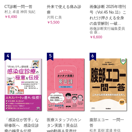
CT診断一問一答
外来で使える痛み診
画像診断 2025年増刊
村上 卓道 神田 知紀
療
号（Vol.45 No.11）こ
￥6,490
片岡 仁美
れだけ押さえる全身
￥5,500
の血管解剖 ―破...
画像診断実行編集委員
会 森...
￥6,600
4
5
6
「感染症が苦手」な
医療スタッフのカン
腹部エコー 一問一
研修医へ 感染症診
タン実践！英会話
答
松本 直樹 渡邊 幸信
療の極意を伝授
web動画＆音声付