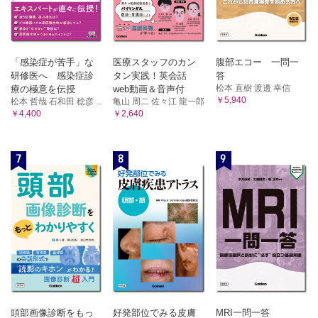
「感染症が苦手」な
医療スタッフのカン
腹部エコー 一問一
研修医へ 感染症診
タン実践！英会話
答
松本 直樹 渡邊 幸信
療の極意を伝授
web動画＆音声付
￥5,940
松本 哲哉 石和田 稔彦 ...
亀山 周二 佐々江 龍一郎
￥4,400
￥2,640
7
8
9
頭部画像診断をもっ
好発部位でみる皮膚
MRI一問一答