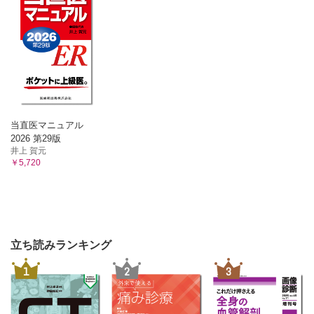
当直医マニュアル
2026 第29版
井上 賀元
￥5,720
立ち読みランキング
1
2
3