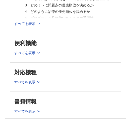
3 足関節MMT
3 どのように問題点の優先順位を決めるか
4.2 人工股関節疾患術（THA）後
4 どのように治療の優先順位を決めるか
A．急性期の下肢ROM検査
5 プログラムが具体的であることの重要性
1 膝関節ROM検査
すべてを表示
6 クリニカルクラークシップ（CCS）に関して
2 股関節ROM検査
3 足関節ROM検査
7 具体的な治療の考え方－まとめ－
B．回復期の下肢ROM検査
2章 問診
1 膝関節ROM検査
便利機能
1 事前に調べること
2 股関節ROM検査
3 回復期の足関節ROM検査
2 問診の流れ
すべてを表示
C．急性期の下肢MMT
3 重要なポイント
1 膝関節MMT
4 問診時に知っておきたいテクニック
2 股関節MMT
対応機種
5 治療に結び付けるための問診
3 足関節MMT
D．回復期の下肢MMT
6 問診のまとめ（導入）
すべてを表示
1 膝関節MMT
7 他部門情報（主治医・看護師からの情報収集）
2 股関節MMT
3章 検査測定の前に
3 足関節MMT
5章 症例（膝関節，股関節）を想定したROM運動と筋力増強運動
1 患部，術部の視診と触診
書籍情報
5-1．基本的な治療の進め方
2 検査測定の前に確認できると良いこと
A．症例にあった具体的なROM運動の実施
すべてを表示
4章 膝関節/股関節症例を想定したROM検査とMMT
B．症例にあった具体的な筋力増強運動の実施
5-2．膝関節疾患術後
4.1 人工膝関節全置換術（TKA）後
A．膝関節疾患術後のROM運動
A．急性期の下肢ROM検査
1 膝関節屈曲ROM運動