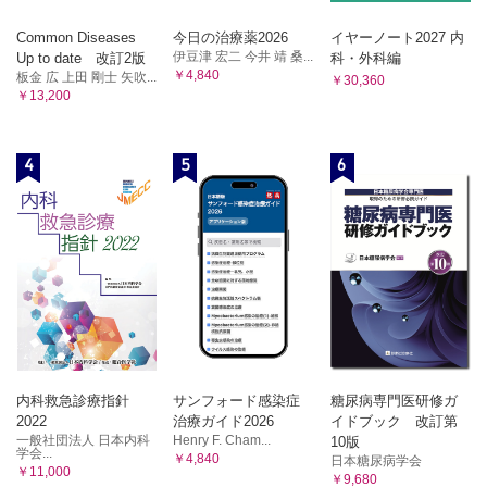
3 肩関節外旋ROM検査① 1ST position
Common Diseases
今日の治療薬2026
イヤーノート2027 内
4 肩関節外旋ROM検査② 2nd position
伊豆津 宏二 今井 靖 桑...
Up to date 改訂2版
科・外科編
5 肩関節内旋ROM検査① 1ST position
￥4,840
板金 広 上田 剛士 矢吹...
￥30,360
6 肩関節内旋ROM検査② 2nd position
￥13,200
6-2．肩関節MMT
1 肩関節屈曲MMT
2 肩関節外転MMT
4
5
6
3 肩関節外旋MMT（棘下筋）
4 棘上筋のMMT
5 肩甲下筋のMMT
6-3．肩関節ROM運動
1 肩関節屈曲ROM運動
2 肩関節外転ROM運動
3 肩関節外旋・内旋ROM運動
4 肩甲骨のprotractionを抑制する
6-4．肩関節疾患の筋力増強運動
1 肩関節屈曲・外転筋力（アウターマッスル）
内科救急診療指針
サンフォード感染症
糖尿病専門医研修ガ
2 肩関節外転筋力（棘上筋：インナーマッスル）
2022
治療ガイド2026
イドブック 改訂第
一般社団法人 日本内科
Henry F. Cham...
10版
3 肩関節外旋筋力（棘下筋：インナーマッスル）
学会...
￥4,840
日本糖尿病学会
4 肩関節内旋筋力増強運動（肩甲下筋：インナーマッス
￥11,000
￥9,680