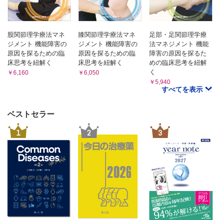
1 歩行観察のポイント
2 膝関節伸展ROM運動
2 膝関節疾患の観察のポイント
B．膝関節疾患術後の筋力増強運動
3 股関節疾患の観察のポイント
4 足関節疾患の観察のポイント
1 膝関節伸展筋力
股関節理学療法マネ
膝関節理学療法マネ
足部・足関節理学療
9章 情報の集め方と症例への応用方法
5-3．股関節疾患術後
ジメント 機能障害の
ジメント 機能障害の
法マネジメント 機能
1 論文の検索収集方法
A．股関節疾患術後のROM運動
原因を探るための臨
原因を探るための臨
障害の原因を探るた
2 日本語の論文
1 股関節屈曲ROM運動
床思考を紐解く
床思考を紐解く
めの臨床思考を紐解
3 英語の論文
4 利用方法：情報を患者さんのために
く
2 股関節伸展ROM運動
￥6,160
￥6,050
5 研究のススメ，大学院進学のススメ
￥5,940
3 股関節外転ROM運動
すべてを表示
4 股関節内転ROM運動
5 股関節外旋・内旋ROM運動
ベストセラー
B．股関節疾患術後の筋力増強運動
1 股関節屈曲筋力
1
2
3
2 股関節外転筋力
3 股関節外旋・内旋筋力
4 スクワットによる股関節伸展筋力増強
5 片足立ちによる中殿筋筋力増強運動
6章 肩関節症例を想定した検査測定と治療
6-1．肩関節ROM検査
1 肩関節屈曲ROM検査
2 肩関節外転ROM検査