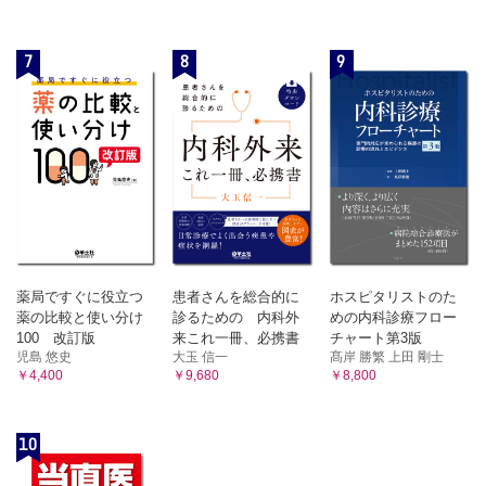
ル）
7章 脊椎，姿勢の計測と治療
1 脊椎，姿勢の計測
7
8
9
2 胸椎後弯を有する症例のROM検査
3 胸椎後弯の運動療法
4 腰痛の運動療法（ワンポイント）
8章 歩行観察
8-1．バイオメカニクスの基本
8-2．正常歩行
8-3．歩行観察のポイント
1 歩行観察のポイント
2 膝関節疾患の観察のポイント
薬局ですぐに役立つ
患者さんを総合的に
ホスピタリストのた
3 股関節疾患の観察のポイント
薬の比較と使い分け
診るための 内科外
めの内科診療フロー
4 足関節疾患の観察のポイント
100 改訂版
来これ一冊、必携書
チャート第3版
9章 情報の集め方と症例への応用方法
児島 悠史
大玉 信一
髙岸 勝繁 上田 剛士
￥4,400
￥9,680
￥8,800
1 論文の検索収集方法
2 日本語の論文
3 英語の論文
10
4 利用方法：情報を患者さんのために
5 研究のススメ，大学院進学のススメ