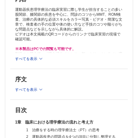
4 問診時に知っておきたいテクニック
5 治療に結び付けるための問診
運動器疾患理学療法の臨床実習に際し学生が担当することの多い
6 問診のまとめ（導入）
股関節、膝関節の疾患を中心に、問診のコツからMMT、ROM検
査、治療の具体的な必須スキルをカラー写真・ビデオ・簡潔な文
7 他部門情報（主治医・看護師からの情報収集）
章で、検査者の手の位置や体の使い方など手技のコツや陥りがち
3章 検査測定の前に
な問題点などを示しながら具体的に解説。
1 患部，術部の視診と触診
ビデオは本文掲載のQRコードからのリンクで臨床実習の現場で
2 検査測定の前に確認できると良いこと
確認可能。
4章 膝関節/股関節症例を想定したROM検査とMMT
4.1 人工膝関節全置換術（TKA）後
※本製品はPCでの閲覧も可能です。
A．急性期の下肢ROM検査
製品のご購入後、「購入済ライセンス一覧」より、オンライン環
1 移乗
境で閲覧可能なPDF版をご覧いただけます。詳細は
すべてを表示
こちら
でご確
認ください。
2 膝関節ROM検査
推奨ブラウザ： Firefox 最新版 / Google Chrome 最新版 / Safari
3 股関節ROM検査
最新版
4 足関節ROM検査
序文
PCブラウザ閲覧では動画再生には対応しておりません。
B．回復期の下肢ROM検査
1 膝関節ROM検査
すべてを表示
2 股関節ROM検査
3 足関節ROM検査
C．急性期の下肢徒手筋力検査（MMT）
1 膝関節MMT
目次
2 急性期の股関節MMT
3 足関節MMT
1章 臨床における理学療法の流れと考え方
D．回復期の下肢徒手筋力検査MMT
1 治療をする時の理学療法士（PT）の思考
1 膝関節MMT
2 股関節MMT
2 運動器疾患の問題点を4つの項目に分類し整理する