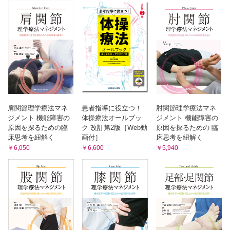
1 肩関節屈曲MMT
B．回復期の下肢ROM検査
2 肩関節外転MMT
1 膝関節ROM検査
3 肩関節外旋MMT（棘下筋）
2 股関節ROM検査
4 棘上筋のMMT
3 回復期の足関節ROM検査
5 肩甲下筋のMMT
6-3．肩関節ROM運動
C．急性期の下肢MMT
1 肩関節屈曲ROM運動
1 膝関節MMT
2 肩関節外転ROM運動
2 股関節MMT
3 肩関節外旋・内旋ROM運動
3 足関節MMT
4 肩甲骨のprotractionを抑制する
D．回復期の下肢MMT
6-4．肩関節疾患の筋力増強運動
肩関節理学療法マネ
患者指導に役立つ！
肘関節理学療法マネ
1 肩関節屈曲・外転筋力（アウターマッスル）
1 膝関節MMT
ジメント 機能障害の
体操療法オールブッ
ジメント 機能障害の
2 肩関節外転筋力（棘上筋：インナーマッスル）
2 股関節MMT
原因を探るための臨
ク 改訂第2版［Web動
原因を探るための 臨
3 肩関節外旋筋力（棘下筋：インナーマッスル）
3 足関節MMT
床思考を紐解く
画付］
床思考を紐解く
4 肩関節内旋筋力増強運動（肩甲下筋：インナーマッスル）
5章 症例（膝関節，股関節）を想定したROM運動と筋力増
7章 脊椎，姿勢の計測と治療
￥6,050
￥6,600
￥5,940
強運動
1 脊椎，姿勢の計測
2 胸椎後弯を有する症例のROM検査
5-1．基本的な治療の進め方
3 胸椎後弯の運動療法
A．症例にあった具体的なROM運動の実施
4 腰痛の運動療法（ワンポイント）
B．症例にあった具体的な筋力増強運動の実施
8章 歩行観察
8-1．バイオメカニクスの基本
5-2．膝関節疾患術後
8-2．正常歩行
A．膝関節疾患術後のROM運動
8-3．歩行観察のポイント
1 膝関節屈曲ROM運動