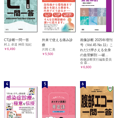
CT診断一問一答
外来で使える痛み診
画像診断 2025年増刊
村上 卓道 神田 知紀
療
号（Vol.45 No.11）こ
￥6,490
片岡 仁美
れだけ押さえる全身
￥5,500
の血管解剖 ―破...
画像診断実行編集委員
会 森...
￥6,600
4
5
6