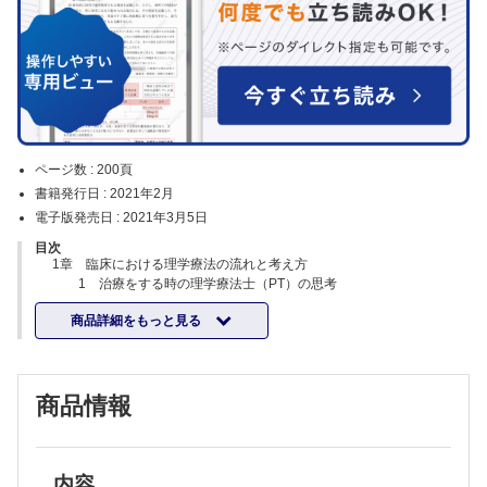
ページ数 :
200頁
書籍発行日 :
2021年2月
電子版発売日 :
2021年3月5日
目次
1章 臨床における理学療法の流れと考え方
1 治療をする時の理学療法士（PT）の思考
2 運動器疾患の問題点を4つの項目に分類し整理する
商品詳細をもっと見る
3 どのように問題点の優先順位を決めるか
4 どのように治療の優先順位を決めるか
5 プログラムが具体的であることの重要性
6 クリニカルクラークシップ（CCS）に関して
商品情報
7 具体的な治療の考え方－まとめ－
2章 問診
1 事前に調べること
2 問診の流れ
3 重要なポイント
内容