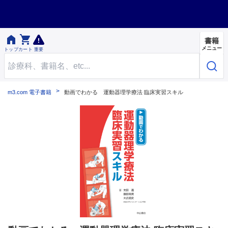


書籍
メニュー
トップ
カート
重要
m3.com 電子書籍
動画でわかる 運動器理学療法 臨床実習スキル