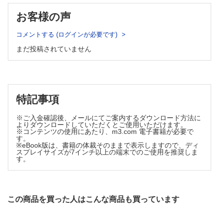
1 移乗
2 膝関節伸展ROM運動
2 膝関節ROM検査
お客様の声
B．膝関節疾患術後の筋力増強運動
3 股関節ROM検査
1 膝関節伸展筋力
5-3．股関節疾患術後
コメントする (ログインが必要です)
4 足関節ROM検査
A．股関節疾患術後のROM運動
B．回復期の下肢ROM検査
まだ投稿されていません
1 股関節屈曲ROM運動
1 膝関節ROM検査
2 股関節伸展ROM運動
2 股関節ROM検査
3 股関節外転ROM運動
4 股関節内転ROM運動
3 足関節ROM検査
5 股関節外旋・内旋ROM運動
C．急性期の下肢徒手筋力検査（MMT）
B．股関節疾患術後の筋力増強運動
特記事項
1 膝関節MMT
1 股関節屈曲筋力
2 急性期の股関節MMT
2 股関節外転筋力
※ご入金確認後、メールにてご案内するダウンロード方法に
3 足関節MMT
3 股関節外旋・内旋筋力
よりダウンロードしていただくとご使用いただけます。
4 スクワットによる股関節伸展筋力増強
※コンテンツの使用にあたり、m3.com 電子書籍が必要で
D．回復期の下肢徒手筋力検査MMT
す。
5 片足立ちによる中殿筋筋力増強運動
1 膝関節MMT
※eBook版は、書籍の体裁そのままで表示しますので、ディ
6章 肩関節症例を想定した検査測定と治療
スプレイサイズが7インチ以上の端末でのご使用を推奨しま
2 股関節MMT
6-1．肩関節ROM検査
す。
3 足関節MMT
1 肩関節屈曲ROM検査
2 肩関節外転ROM検査
4.2 人工股関節疾患術（THA）後
3 肩関節外旋ROM検査① 1ST position
A．急性期の下肢ROM検査
4 肩関節外旋ROM検査② 2nd position
1 膝関節ROM検査
この商品を買った人はこんな商品も買っています
5 肩関節内旋ROM検査① 1ST position
2 股関節ROM検査
6 肩関節内旋ROM検査② 2nd position
3 足関節ROM検査
6-2．肩関節MMT