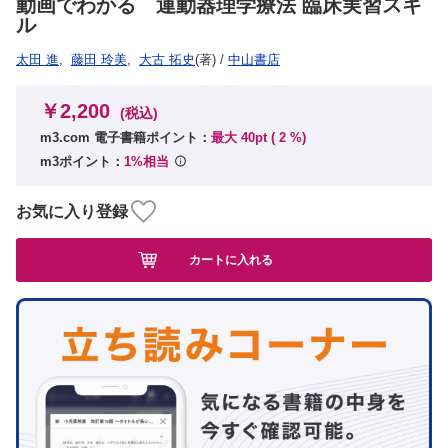
動画でわかる 運動器理学療法 臨床実習スキ
ル
太田 進
,
藤田 玲美
,
大古 拓史
(著)
/
中山書店
￥2,200
(税込)
m3.com 電子書籍ポイント：
最大 40pt (
2
%)
m3ポイント：
1%相当
お気に入り登録
カートに入れる