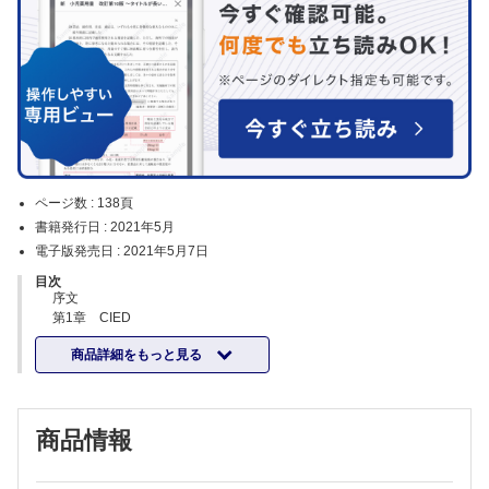
ページ数 :
138頁
書籍発行日 :
2021年5月
電子版発売日 :
2021年5月7日
目次
序文
第1章 CIED
1. 概論
商品詳細をもっと見る
1.1 合併症および対策
1.2 術後管理
1.3 CIED 外来および遠隔モニタリング
表1 CIED 外来および遠隔モニタリング
商品情報
1.4 条件付きMRI 対応CIED
表2 条件付きMRI 対応CIED におけるMRI 撮影
2. AF の予防や停止目的の心房ペーシング