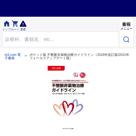


書籍
メニュー
トップ
カート
重要
m3.com 電
ポケット版 不整脈非薬物治療ガイドライン（2018年改訂版/2021年
子書籍
フォーカスアップデート版）