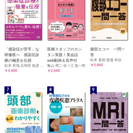
表70 右左短絡性疾患の管理指導区分
表71 おもな心筋症の学校生活管理指導区分
2.2 アブレーション後の就労
文献
略語一覧
「感染症が苦手」な
医療スタッフのカン
腹部エコー 一問一
研修医へ 感染症診
タン実践！英会話
答
松本 直樹 渡邊 幸信
療の極意を伝授
web動画＆音声付
￥5,940
松本 哲哉 石和田 稔彦 ...
亀山 周二 佐々江 龍一郎
￥4,400
￥2,640
7
8
9