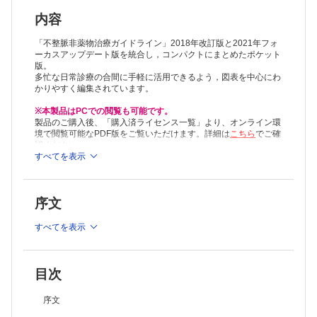
2.1 植込みデバイスで検知されたAF
表3 植込みデバイスで感知されたAF に対する診断・治療（抗凝固
内容
薬）
2.2 植込みデバイスで検知されたAF に対する抗凝固療法
「不整脈非薬物治療ガイドライン」2018年改訂版と2021年フォ
3. 心臓電気生理検査
ーカスアップデート版を統合し，コンパクトにまとめたポケット
版。
3.1 徐脈性不整脈
多忙な日常診療の合間に手軽に活用できるよう，図表を中心にわ
3.2 頻脈性不整脈
かりやすく編集されています。
4. 心臓ペースメーカ
4.1 房室ブロック
※本製品はPCでの閲覧も可能です。
表4 房室ブロックに対するペースメーカ適応
製品のご購入後、「購入済ライセンス一覧」より、オンライン環
4.2 2枝および3枝ブロック
境で閲覧可能なPDF版をご覧いただけます。詳細は
こちら
でご確
表5 2枝および3枝ブロックに対するペースメーカ適応
認ください。
4.3 洞不全症候群
推奨ブラウザ： Firefox 最新版 / Google Chrome 最新版 / Safari
すべてを表示
最新版
表6 洞不全症候群に対するペースメーカ適応
4.4 徐脈性AF
表7 徐脈性AF に対するペースメーカ適応
序文
4.5 過敏性頸動脈洞症候群・反射性失神
表8 過敏性頸動脈洞症候群・反射性失神に対するペースメーカ適応
すべてを表示
4.6 HOCM
表9 HOCM に対するペースメーカ適応
5. 心臓ペースメーカ
5.1 リードレスペースメーカ
目次
表10 VVI リードレスペースメーカ植込み
5.2 ヒス束ペーシング
序文
表11 ヒス束ペーシング