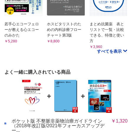
表24 先天性QT 延長症候群に対するICD の適応
表48 アブレーションによる房室ブロック作成術
表25 先天性QT 延長症候群に対するLCSD の適応
3. AF
3.1 分類，機序および治療適応
表26 CPVT に対するICD 適応
図8 症候性AF の持続性に基づくリズムコントロール治療のフローチ
表27 IVF に対するICD の適応
若手心エコーフェロ
ホスピタリストのた
まとめ抗菌薬 表と
ャート
表28 ER パターンを有する患者に対するICD の適応
ーが教える心エコー
めの内科診療フロー
リストで一覧・比較
表49 AF に対するカテーテルアブレーション
図5 ER パターンを有する患者に対するICD の適応
のみかた
チャート第3版
できる、特徴と使い
表50 心不全を伴うAF に対するカテーテルアブレーション
表29 SQTS に対するICDの適応
方
表51 AF 発生リスクの中での可逆的要因
￥5,280
￥8,800
図9 AF アブレーションの適応に関する総合的判断
￥3,960
図6 SQTS に対するICDの適応
すべてを表示
3.2 AF アブレーション手技
6.6 S-ICD
図10 おもな肺静脈隔離術術式
表30 S-ICD の適応
表52 わが国で使用可能な肺静脈隔離術用バルーン機器
7. CRT
表53 AF に対するアブレーション後のAT 発生率
よく一緒に購入されている商品
3.3 AF アブレーション周術期の抗凝固療法
7.1 CRT
表54 AF アブレーション周術期の抗凝固療法
表31 CLBBB 患者でのCRT の適応
4. 心臓手術後AT・先天性心疾患における頻拍
表32 NYHA 心機能分類別のCRT 適応
4.1 心臓手術後AT
表33ペースメーカ/ICD の適応があるもしくは植込み後の
+
+
4.2 成人先天性心疾患
患者に対するCRT 適応
表55 成人先天性心疾患に合併する頻拍に対するアブレーション
表34 AF 患者におけるCRT 適応
5. 心室不整脈
5.1 持続性VT
表35 CRT に関する適応のまとめ
表56 単形性持続性VT に対するアブレーション
7.2 CRT-D
ポケット版 不整脈非薬物治療ガイドライン
￥1,320
図11 瘢痕関連マクロリエントリー性VT 回路の模式図
7.3 心外膜電極を用いたCRT/CRT-D
（2018年改訂版/2021年フォーカスアップデ
図12 エントレインマッピングのフローチャート
ー...
8. 経皮的リード抜去術
図13 基質マッピングによるあらたなアブレーション法ン