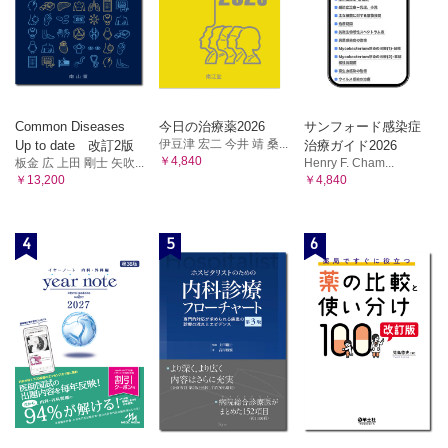
1. 概論
表67 VT に対する外科手術
第5章 非薬物治療後の就学．就労
1.1 合併症および対策
1. CIED
表43 アブレーション対象不整脈別の合併症と成功率
1.1 CIED 植込み後の就学
2. 上室頻拍
表68 学校生活管理指導表
2.1 WPW 症候群および他の心室早期興奮症候群
1.2 CIED 植込み後の就労および自動車運転
表44 WPW 症候群および他の心室早期興奮症候群
表69 ICD 患者の自動車運転制限期間
Common Diseases
今日の治療薬2026
サンフォード感染症
（日本循環器学会・日本不整脈心電学会・日本胸部外科学会による３学
伊豆津 宏二 今井 靖 桑...
Up to date 改訂2版
治療ガイド2026
2.2 AVNRT
￥4,840
会合同ステートメント）
板金 広 上田 剛士 矢吹...
Henry F. Cham...
表45 AVNRT に対するアブレーション
2. アブレーション後の就学
￥13,200
￥4,840
図7 解剖学的アプローチによる遅伝導路アブレーション
2.1 アブレーション後の就学
2.3 通常型 AFL（三尖弁輪・下大静脈間峡部関与）
表70 右左短絡性疾患の管理指導区分
表71 おもな心筋症の学校生活管理指導区分
表46 通常型AFL に対するアブレーション
4
5
6
2.2 アブレーション後の就労
2.4 AT
表47 AT に対するアブレーション
文献
2.5 房室ブロック作成術
略語一覧
表48 アブレーションによる房室ブロック作成術
3. AF
3.1 分類，機序および治療適応
図8 症候性AF の持続性に基づくリズムコントロール治療
のフローチャート
表49 AF に対するカテーテルアブレーション