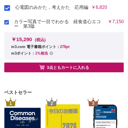
図14 脚間・脚枝間リエントリー頻拍
8.1 デバイス感染が明らかな場合
心電図のみかた，考えかた 応用編
￥6,820
5.2 多形性VT・VF
8.2 デバイス感染が明らかでない菌血症に対するリード抜去
表57 多形性VT・VF に対するアブレーション
適応
表58 VT・VF に対する胸部交感神経遮断術
カラー写真で一目でわかる 経食道心エコ
￥7,150
8.3 表層性デバイスポケット感染に対する治療方針
5.3 PVC・NSVT
ー 第3版
8.4 感染症に対するリード抜去後療法とデバイス再植込み
表59 PVC・NSVT に対するアブレーション
表36 感染症例に対するリート抜去術
6. 小児に対するアブレーション
￥15,290
(税込)
6.1 アブレーション手技
表37 非感染症例に対するリード抜去術
表60 小児に対するアブレーションで全身麻酔が推奨される症例や状
m3.com 電子書籍ポイント：
278pt
9. 小児および先天性心疾患患者におけるCIED
況
m3ポイント：
1%相当
9.1 小児および先天性心疾患患者におけるペースメーカ
6.2 器質的心疾患をともなわない小児のアブレーション適応
表38 小児および先天性心疾患患者のペースメーカ植込み
表61 器質的疾患をともなわない小児におけるAVRT，AVNRT，AT に
対するアブレーション
9.2 小児および先天性心疾患患者におけるICD
3点ともカートに入れる
表62 AVRT 既往のないWPW 症候群に対するアブレーション
表39 小児および先天性心疾患患者のICD 植込み
表63 小児の心室不整脈に対するアブレーション
9.3 小児および先天性心疾患患者におけるCRT，CRT-D
6.3 先天性心疾患をともなう小児のアブレーション
表40 先天性心疾患患者のCRT 植込みの適応
表64 先天性心疾患の頻脈性不整脈に対するアブレーション
10. ICM
第3章 左心耳閉鎖デバイス
ベストセラー
1. WATCHMAN™ デバイスの適応
表41 ICM 適応
表65 NVAF に対する左心耳閉鎖術
1
2
3
11. WCD
2. 術後の抗血栓療法
表42 WCD
第4章 不整脈外科手術
1. AF
第2章 アブレーション
表66 AF に対する外科手術
2. VT