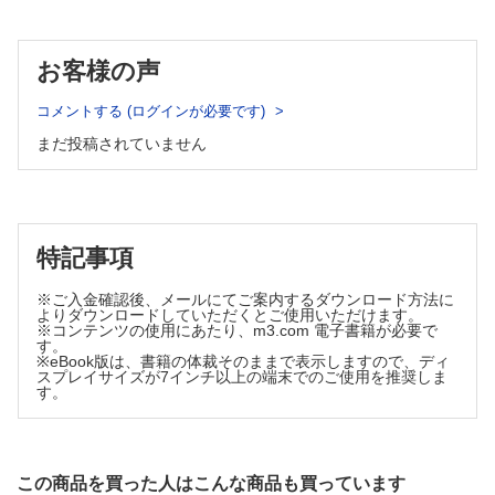
表27 IVF に対するICD の適応
表5 2枝および3枝ブロックに対するペースメーカ適応
表28 ER パターンを有する患者に対するICD の適応
4.3 洞不全症候群
図5 ER パターンを有する患者に対するICD の適応
お客様の声
表29 SQTS に対するICDの適応
表6 洞不全症候群に対するペースメーカ適応
図6 SQTS に対するICDの適応
4.4 徐脈性AF
6.6 S-ICD
コメントする (ログインが必要です)
表7 徐脈性AF に対するペースメーカ適応
表30 S-ICD の適応
まだ投稿されていません
4.5 過敏性頸動脈洞症候群・反射性失神
7. CRT
表8 過敏性頸動脈洞症候群・反射性失神に対するペースメ
7.1 CRT
ーカ適応
表31 CLBBB 患者でのCRT の適応
表32 NYHA 心機能分類別のCRT 適応
4.6 HOCM
表33ペースメーカ/ICD の適応があるもしくは植込み後の患者に対す
表9 HOCM に対するペースメーカ適応
るCRT 適応
特記事項
5. 心臓ペースメーカ
表34 AF 患者におけるCRT 適応
5.1 リードレスペースメーカ
表35 CRT に関する適応のまとめ
※ご入金確認後、メールにてご案内するダウンロード方法に
7.2 CRT-D
表10 VVI リードレスペースメーカ植込み
よりダウンロードしていただくとご使用いただけます。
7.3 心外膜電極を用いたCRT/CRT-D
※コンテンツの使用にあたり、m3.com 電子書籍が必要で
5.2 ヒス束ペーシング
す。
8. 経皮的リード抜去術
表11 ヒス束ペーシング
※eBook版は、書籍の体裁そのままで表示しますので、ディ
8.1 デバイス感染が明らかな場合
スプレイサイズが7インチ以上の端末でのご使用を推奨しま
6. ICD
8.2 デバイス感染が明らかでない菌血症に対するリード抜去適応
す。
6.1 基礎心疾患がある患者に対する二次予防
8.3 表層性デバイスポケット感染に対する治療方針
8.4 感染症に対するリード抜去後療法とデバイス再植込み
表12 冠動脈疾患にともなう持続性VT，VF に対するICD 適
表36 感染症例に対するリート抜去術
応
表37 非感染症例に対するリード抜去術
図1 冠動脈疾患に対するICD の適応
この商品を買った人はこんな商品も買っています
9. 小児および先天性心疾患患者におけるCIED