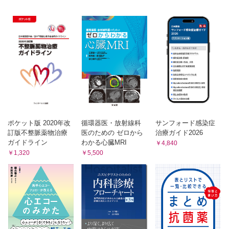
表13 非虚血性心筋症にともなう持続性VT，VF に対する
9.1 小児および先天性心疾患患者におけるペースメーカ
ICD 適応
表38 小児および先天性心疾患患者のペースメーカ植込み
図2 心機能低下をともなう非虚血性心筋症に対するICD の
9.2 小児および先天性心疾患患者におけるICD
適応
表39 小児および先天性心疾患患者のICD 植込み
9.3 小児および先天性心疾患患者におけるCRT，CRT-D
6.2 基礎心疾患がある患者に対する一次予防
表40 先天性心疾患患者のCRT 植込みの適応
表14 冠動脈疾患患者に対するICD 一次予防適応
10. ICM
表15 非虚血性心筋症患者に対するICD 一次予防適応
表41 ICM 適応
6.3 終末期医療におけるICD の除細動機能停止
11. WCD
表16 ICD 除細動機能停止（deactivation）
表42 WCD
第2章 アブレーション
6.4 原因不明の失神
1. 概論
表17 原因不明の失神に対するICD 適応
1.1 合併症および対策
図3 原因不明の失神に対するICD の適応
ポケット版 2020年改
循環器医・放射線科
サンフォード感染症
表43 アブレーション対象不整脈別の合併症と成功率
訂版不整脈薬物治療
医のための ゼロから
治療ガイド2026
6.5 特殊心疾患
2. 上室頻拍
ガイドライン
わかる心臓MRI
￥4,840
2.1 WPW 症候群および他の心室早期興奮症候群
表18 肥大型心筋症に対するICD 適応
￥1,320
￥5,500
表44 WPW 症候群および他の心室早期興奮症候群
表19 ARVC に対するICD 適応
2.2 AVNRT
表20 ブルガダ症候群の診断基準
表45 AVNRT に対するアブレーション
表21 ブルガダ症候群に対するICD 適応
図7 解剖学的アプローチによる遅伝導路アブレーション
図4 ブルガダ症候群に対するICD の適応
2.3 通常型 AFL（三尖弁輪・下大静脈間峡部関与）
表46 通常型AFL に対するアブレーション
表22 先天性QT 延長症候群のリスクスコアと診断基準
2.4 AT
表23 新生児期～3 歳までの各年齢の心拍数の2パーセンタ
表47 AT に対するアブレーション
イル
2.5 房室ブロック作成術