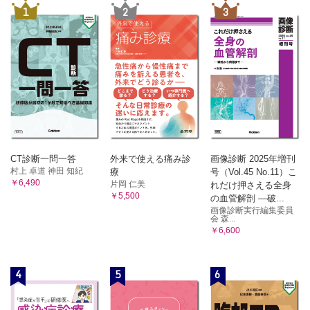
1
2
3
表65 NVAF に対する左心耳閉鎖術
2. 術後の抗血栓療法
第4章 不整脈外科手術
1. AF
表66 AF に対する外科手術
2. VT
表67 VT に対する外科手術
第5章 非薬物治療後の就学．就労
CT診断一問一答
外来で使える痛み診
画像診断 2025年増刊
村上 卓道 神田 知紀
療
号（Vol.45 No.11）こ
1. CIED
￥6,490
片岡 仁美
れだけ押さえる全身
￥5,500
1.1 CIED 植込み後の就学
の血管解剖 ―破...
画像診断実行編集委員
表68 学校生活管理指導表
会 森...
1.2 CIED 植込み後の就労および自動車運転
￥6,600
表69 ICD 患者の自動車運転制限期間
（日本循環器学会・日本不整脈心電学会・日本胸部外科学会に
よる３学会合同ステートメント）
4
5
6
2. アブレーション後の就学
2.1 アブレーション後の就学