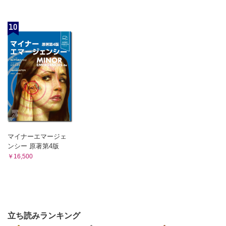
5.2 多形性VT・VF
表57 多形性VT・VF に対するアブレーション
10
表58 VT・VF に対する胸部交感神経遮断術
5.3 PVC・NSVT
表59 PVC・NSVT に対するアブレーション
6. 小児に対するアブレーション
6.1 アブレーション手技
表60 小児に対するアブレーションで全身麻酔が推奨され
る症例や状況
6.2 器質的心疾患をともなわない小児のアブレーション適応
表61 器質的疾患をともなわない小児におけるAVRT，
AVNRT，AT に対するアブレーション
表62 AVRT 既往のないWPW 症候群に対するアブレーショ
マイナーエマージェ
ン
ンシー 原著第4版
表63 小児の心室不整脈に対するアブレーション
￥16,500
6.3 先天性心疾患をともなう小児のアブレーション
表64 先天性心疾患の頻脈性不整脈に対するアブレーショ
ン
第3章 左心耳閉鎖デバイス
立ち読みランキング
1. WATCHMAN™ デバイスの適応