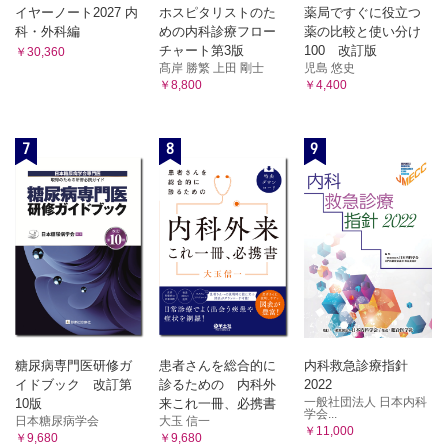
表50 心不全を伴うAF に対するカテーテルアブレーション
イヤーノート2027 内
ホスピタリストのた
薬局ですぐに役立つ
表51 AF 発生リスクの中での可逆的要因
科・外科編
めの内科診療フロー
薬の比較と使い分け
図9 AF アブレーションの適応に関する総合的判断
チャート第3版
100 改訂版
￥30,360
髙岸 勝繁 上田 剛士
児島 悠史
3.2 AF アブレーション手技
￥8,800
￥4,400
図10 おもな肺静脈隔離術術式
表52 わが国で使用可能な肺静脈隔離術用バルーン機器
表53 AF に対するアブレーション後のAT 発生率
7
8
9
3.3 AF アブレーション周術期の抗凝固療法
表54 AF アブレーション周術期の抗凝固療法
4. 心臓手術後AT・先天性心疾患における頻拍
4.1 心臓手術後AT
4.2 成人先天性心疾患
表55 成人先天性心疾患に合併する頻拍に対するアブレー
ション
5. 心室不整脈
5.1 持続性VT
表56 単形性持続性VT に対するアブレーション
糖尿病専門医研修ガ
患者さんを総合的に
内科救急診療指針
図11 瘢痕関連マクロリエントリー性VT 回路の模式図
イドブック 改訂第
診るための 内科外
2022
図12 エントレインマッピングのフローチャート
一般社団法人 日本内科
10版
来これ一冊、必携書
学会...
図13 基質マッピングによるあらたなアブレーション法ン
日本糖尿病学会
大玉 信一
￥11,000
￥9,680
￥9,680
図14 脚間・脚枝間リエントリー頻拍