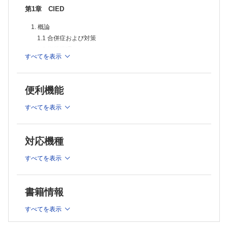
6. ICD
第1章 CIED
6.1 基礎心疾患がある患者に対する二次予防
表12 冠動脈疾患にともなう持続性VT，VF に対するICD 適応
1. 概論
図1 冠動脈疾患に対するICD の適応
1.1 合併症および対策
表13 非虚血性心筋症にともなう持続性VT，VF に対するICD 適応
図2 心機能低下をともなう非虚血性心筋症に対するICD の適応
1.2 術後管理
すべてを表示
6.2 基礎心疾患がある患者に対する一次予防
1.3 CIED 外来および遠隔モニタリング
表14 冠動脈疾患患者に対するICD 一次予防適応
表1 CIED 外来および遠隔モニタリング
表15 非虚血性心筋症患者に対するICD 一次予防適応
1.4 条件付きMRI 対応CIED
6.3 終末期医療におけるICD の除細動機能停止
便利機能
表2 条件付きMRI 対応CIED におけるMRI 撮影
表16 ICD 除細動機能停止（deactivation）
6.4 原因不明の失神
2. AF の予防や停止目的の心房ペーシング
すべてを表示
表17 原因不明の失神に対するICD 適応
2.1 植込みデバイスで検知されたAF
図3 原因不明の失神に対するICD の適応
表3 植込みデバイスで感知されたAF に対する診断・治療
6.5 特殊心疾患
（抗凝固薬）
対応機種
表18 肥大型心筋症に対するICD 適応
2.2 植込みデバイスで検知されたAF に対する抗凝固療法
表19 ARVC に対するICD 適応
すべてを表示
表20 ブルガダ症候群の診断基準
3. 心臓電気生理検査
表21 ブルガダ症候群に対するICD 適応
3.1 徐脈性不整脈
図4 ブルガダ症候群に対するICD の適応
3.2 頻脈性不整脈
表22 先天性QT 延長症候群のリスクスコアと診断基準
書籍情報
4. 心臓ペースメーカ
表23 新生児期～3 歳までの各年齢の心拍数の2パーセンタイル
4.1 房室ブロック
表24 先天性QT 延長症候群に対するICD の適応
すべてを表示
表25 先天性QT 延長症候群に対するLCSD の適応
表4 房室ブロックに対するペースメーカ適応
表26 CPVT に対するICD 適応
4.2 2枝および3枝ブロック