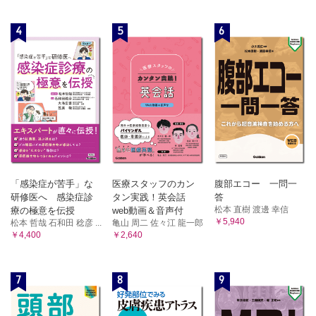
4
5
6
「感染症が苦手」な
医療スタッフのカン
腹部エコー 一問一
研修医へ 感染症診
タン実践！英会話
答
松本 直樹 渡邊 幸信
療の極意を伝授
web動画＆音声付
￥5,940
松本 哲哉 石和田 稔彦 ...
亀山 周二 佐々江 龍一郎
￥4,400
￥2,640
7
8
9