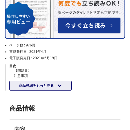
ページ数 :
976頁
書籍発行日 :
2021年4月
電子版発売日 :
2021年5月19日
目次
【問題集】
注意事項
A～F 問題
商品詳細をもっと見る
医師国家試験 答案用紙
【写真集】
A～F 別冊写真
【解説書】
商品情報
はじめに
『国試115』の構成について
執筆者一覧
本書の利用法
目次
内容