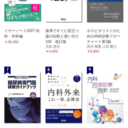
イヤーノート2027 内
薬局ですぐに役立つ
ホスピタリストのた
科・外科編
薬の比較と使い分け
めの内科診療フロー
100 改訂版
チャート第3版
￥30,360
児島 悠史
髙岸 勝繁 上田 剛士
￥4,400
￥8,800
7
8
9