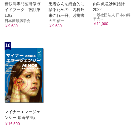
糖尿病専門医研修ガ
患者さんを総合的に
内科救急診療指針
イドブック 改訂第
診るための 内科外
2022
一般社団法人 日本内科
10版
来これ一冊、必携書
学会...
日本糖尿病学会
大玉 信一
￥11,000
￥9,680
￥9,680
10
マイナーエマージェ
ンシー 原著第4版
￥16,500