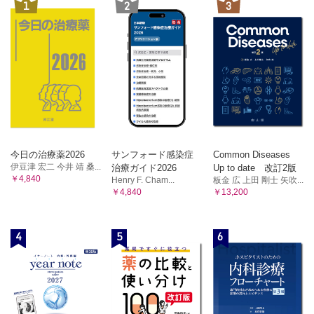
1
2
3
今日の治療薬2026
サンフォード感染症
Common Diseases
伊豆津 宏二 今井 靖 桑...
治療ガイド2026
Up to date 改訂2版
￥4,840
Henry F. Cham...
板金 広 上田 剛士 矢吹...
￥4,840
￥13,200
4
5
6