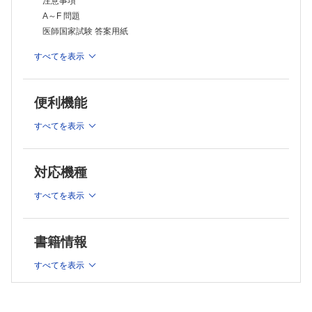
注意事項
A～F 問題
医師国家試験 答案用紙
すべてを表示
【写真集】
A～F 別冊写真
便利機能
【解説書】
すべてを表示
はじめに
『国試115』の構成について
執筆者一覧
対応機種
本書の利用法
すべてを表示
目次
第115回 医師国家試験を振り返って─傾向と対策
第112回 医師国家試験からの変更点について
書籍情報
第115回 医師国試 時間割
すべてを表示
第115回 医師国試 合格者数／合格基準／得点数分布
第115回 医師国試 解答形式別問題数
第115回 医師国試 難易度別問題数分布