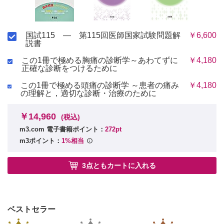
国試115 ― 第115回医師国家試験問題解
￥6,600
説書
この1冊で極める胸痛の診断学～あわてずに
￥4,180
正確な診断をつけるために
この1冊で極める頭痛の診断学 ～患者の痛み
￥4,180
の理解と，適切な診断・治療のために
￥14,960
(税込)
m3.com 電子書籍ポイント：
272pt
m3ポイント：
1%相当
3点ともカートに入れる
ベストセラー