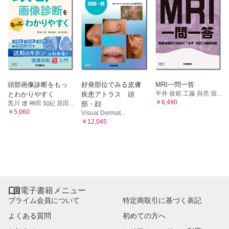
頭部画像診断をもっ
好発部位でみる皮膚
MRI一問一答
平井 俊範 工藤 與亮 堀...
とわかりやすく
疾患アトラス 頭
￥6,490
黒川 遼 神田 知紀 原田...
部・顔
￥5,060
Visual Dermat...
￥12,045

電子書籍メニュー
プライム会員について
特定商取引に基づく表記
よくある質問
初めての方へ