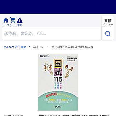


書籍
メニュー
トップ
カート
重要
m3.com 電子書籍
国試115 ― 第115回医師国家試験問題解説書