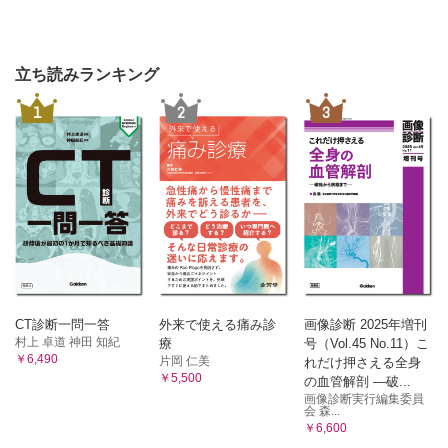
立ち読みランキング
1
2
3
CT診断一問一答
外来で使える痛み診
画像診断 2025年増刊
村上 卓道 神田 知紀
療
号（Vol.45 No.11）こ
￥6,490
片岡 仁美
れだけ押さえる全身
￥5,500
の血管解剖 ―破...
画像診断実行編集委員
会 森...
￥6,600