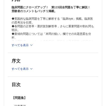
第115回 医師国家試験を振り返って─傾向と対策
臨床問題にクローズアップ！ 第115回全問題を丁寧に解説！
第112回 医師国家試験からの変更点について
受験者のコメントもバッチリ掲載。
第115回 医師国試 時間割
◆実践的な臨床問題を丁寧に解析する「臨床eye」掲載。臨床医
第115回 医師国試 合格者数／合格基準／得点数分布
の思考法を伝授。
第115回 医師国試 解答形式別問題数
◆各問題の正答率・選択肢別解答率，さらに重要問題や割れ問も
第115回 医師国試 難易度別問題数分布
明示。
◆新傾向問題については「本問の狙い」欄でその出題意図を分
内容一覧 ─問題番号順
析。
内容一覧 ─領域・臓器別分類
◆「受験者つぶやき」を多数収録。医学生の思考回路や学習テク
ニックを披露。
すべてを表示
◆第115回国試を振り返っての明快な傾向分析と対策指導を収
A～F 答案用紙
載。
A問題 医学各論（75問）：一般各論（15問），臨床各論（60問）
序文
※本製品はPCでの閲覧も可能です。
B問題 必修の基本的事項（50問）：必修一般（25問），必修臨床（15
製品のご購入後、「購入済ライセンス一覧」より、オンライン環
問），必修長文（10問）
境で閲覧可能なPDF版をご覧いただけます。詳細は
こちら
でご確
すべてを表示
C問題 医学総論/長文問題（75問）：一般総論（34問），臨床総論（25
認ください。
問），長文問題（15問），計算問題（1問）
推奨ブラウザ： Firefox 最新版 / Google Chrome 最新版 / Safari
D問題 医学各論（75問）：一般各論（15問），臨床各論（60問）
最新版
ファイル容量が大きいため、ご利用環境によっては、データのロ
E問題 必修の基本的事項（50問）：必修一般（25問），必修臨床（15
目次
ードに時間を要します場合がございます。ご了承ください。
問），必修長文（10問）
F問題 医学総論/長文問題（75問）：一般総論（34問），臨床総論（25
問），長文問題（15問），計算問題（1問）
【問題集】
索引