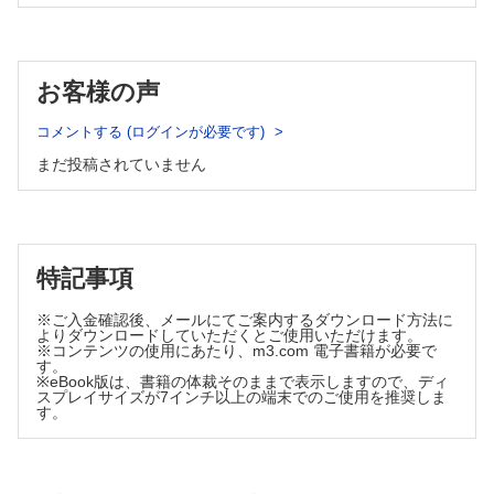
度
1）OTC薬と医療用医薬品
1 医薬品副作用被害救済制度
1 OTC薬と医療用医薬品の定義
2 医薬品・医療機器等安全性情報報告制度
【第3章 各薬効群のOTC薬】
2 OTC薬販売時の確認事項と情報提供
お客様の声
1 解熱鎮痛薬 渡辺謹三
2）OTC薬の医薬品としての特徴
1 効能・効果
1 OTC薬の成分
2 臨床判断
コメントする (ログインが必要です)
2 OTC薬の剤形
3 配合成分の特徴と使用上の注意
まだ投稿されていません
4 情報提供と服薬説明
3 OTC薬のパッケージ
5 セルフケアと養生
3）OTC薬の添付文書記載事項
2 外用鎮痛消炎薬 木﨑速人，堀 里子
1 OTC薬の添付文書
1 効能・効果
2 OTC薬添付文書の記載事項
2 臨床判断
3 製品パッケージの記載
3 配合成分の特徴と使用上の注意
特記事項
4 情報提供と服薬説明
3 薬剤師が行うOTC薬の相談対応と販売 成井浩二
5 セルフケアと養生
※ご入金確認後、メールにてご案内するダウンロード方法に
1）相談対応とOTC薬販売の手順
3 鼻炎用薬 渡辺謹三
よりダウンロードしていただくとご使用いただけます。
1 標準的なOTC薬の販売手順
1 効能・効果
※コンテンツの使用にあたり、m3.com 電子書籍が必要で
す。
2 臨床判断
2 相談対応に必要なコミュニケーション
※eBook版は、書籍の体裁そのままで表示しますので、ディ
3 配合成分の特徴と使用上の注意
スプレイサイズが7インチ以上の端末でのご使用を推奨しま
2）相談対応時の情報収集
4 情報提供と服薬説明
す。
1 臨床判断に必要な確認事項
5 セルフケアと養生
2 法律上必要な確認事項
4 鎮咳去痰薬 渡辺謹三
1 効能・効果
3）相談対応時の臨床判断と服薬指導
2 臨床判断
1 臨床判断の方法