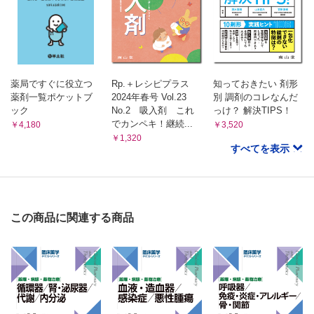
1 医薬品副作用被害救済制度
3 配合成分の特徴と使用上の注意
2 医薬品・医療機器等安全性情報報告制度
4 情報提供と服薬説明
5 セルフケアと養生
【第3章 各薬効群のOTC薬】
9 痔疾用薬 山下 純
1 解熱鎮痛薬 渡辺謹三
1 効能・効果
2 臨床判断
1 効能・効果
薬局ですぐに役立つ
Rp.＋レシピプラス
知っておきたい 剤形
3 配合成分の特徴と使用上の注意
2 臨床判断
薬剤一覧ポケットブ
2024年春号 Vol.23
別 調剤のコレなんだ
4 情報提供と服薬説明
3 配合成分の特徴と使用上の注意
ック
No.2 吸入剤 これ
っけ？ 解決TIPS！
5 セルフケアと養生
4 情報提供と服薬説明
でカンペキ！継続...
10 化膿性皮膚疾患用薬，口唇ヘルペス用薬 木﨑速人，堀 里子
￥4,180
￥3,520
1 効能・効果
￥1,320
5 セルフケアと養生
すべてを表示
2 臨床判断
2 外用鎮痛消炎薬 木﨑速人，堀 里子
3 配合成分の特徴と使用上の注意
1 効能・効果
4 情報提供と服薬説明
5 セルフケアと養生
2 臨床判断
11 水虫・たむし用薬，膣カンジダ用薬 木﨑速人，堀 里子
3 配合成分の特徴と使用上の注意
1 効能・効果
この商品に関連する商品
4 情報提供と服薬説明
2 臨床判断
5 セルフケアと養生
3 配合成分の特徴と使用上の注意
4 情報提供と服薬説明
3 鼻炎用薬 渡辺謹三
5 セルフケアと養生
1 効能・効果
12 外用鎮痒消炎薬 木﨑速人，堀 里子
2 臨床判断
1 効能・効果
2 臨床判断
3 配合成分の特徴と使用上の注意
3 配合成分の特徴と使用上の注意