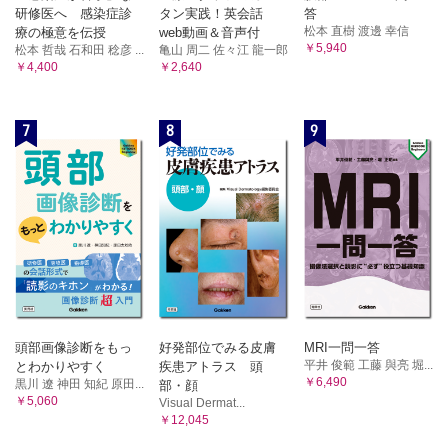
4 漢方薬の注意点 渡辺賢治
研修医へ 感染症診
タン実践！英会話
答
2 真武湯
1 代表的な副作用と漢方薬
松本 直樹 渡邊 幸信
療の極意を伝授
web動画＆音声付
3 桂枝加朮附湯
2 漢方薬の服薬方法
￥5,940
松本 哲哉 石和田 稔彦 ...
亀山 周二 佐々江 龍一郎
【第5章 保健機能食品】
4 麻黄附子細辛湯
￥4,400
￥2,640
1 保健機能食品の種類と法規 小野寺 敏
6）地黄剤 三巻祥浩
1 保健機能食品の種類
1 六味丸（六味地黄丸）
2 法律上の位置づけと分類
7
8
9
2 四物湯
2 保健機能食品のエビデンス 小野寺 敏
3 滋陰降火湯
1 健康食品情報の科学的根拠とは
2 科学的エビデンス
4 八味地黄丸
3 主な保健機能食品 小野寺 敏
7）石膏剤 小林義典
1 特定保健用食品（トクホ）
1 白虎湯
1.1 分類
1.1 白虎加人参湯
1.2 成分・素材の保健機能と使用上の注意
1.3 食品と医薬品との相互作用
2 消風散
2（トクホ以外の）特別用途食品
3 辛夷清肺湯
2.1 分類と表示許可基準の概要
4 釣藤散
3 栄養機能食品
5 麻杏甘石湯
4 機能性表示食品
頭部画像診断をもっ
好発部位でみる皮膚
MRI一問一答
8）人参湯類と参耆剤 小林義典
5 サプリメントといわゆる「健康食品」
平井 俊範 工藤 與亮 堀...
とわかりやすく
疾患アトラス 頭
確認問題
1 人参湯
￥6,490
黒川 遼 神田 知紀 原田...
部・顔
索引
2 大建中湯
￥5,060
Visual Dermat...
3 四君子湯
￥12,045
4 六君子湯