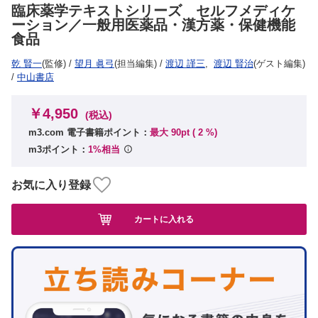
臨床薬学テキストシリーズ セルフメディケ
ーション／一般用医薬品・漢方薬・保健機能
食品
乾 賢一
(監修)
/
望月 眞弓
(担当編集)
/
渡辺 謹三
,
渡辺 賢治
(ゲスト編集)
/
中山書店
￥4,950
(税込)
m3.com 電子書籍ポイント：
最大 90pt (
2
%)
m3ポイント：
1%相当
お気に入り登録
カートに入れる