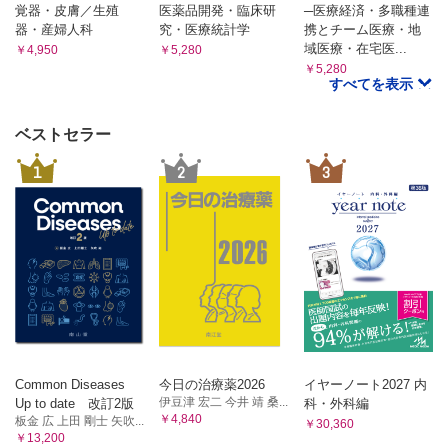
3 発毛促進薬
覚器・皮膚／生殖
医薬品開発・臨床研
─医療経済・多職種連
5 セルフケアと養生
【第4章 漢方薬】
器・産婦人科
究・医療統計学
携とチーム医療・地
1 総論
7 止瀉薬，整腸薬 岸本桂子
域医療・在宅医...
￥4,950
￥5,280
1）漢方薬の特徴 渡辺賢治
1 効能・効果
￥5,280
1 漢方の歴史
すべてを表示
2 臨床判断
2 漢方薬の特徴
3 配合成分の特徴と使用上の注意
2）漢方薬の剤形 金 成俊
Mini Lecture OTC薬の漢方製剤の特徴 渡辺謹三
4 情報提供と服薬説明
ベストセラー
2 配合生薬による系統的分類 羽田紀康
5 セルフケアと養生
1）桂枝湯類 羽田紀康
1
2
3
8 瀉下薬，浣腸薬 岸本桂子
1 桂枝湯
2 桂枝加芍薬湯
1 効能・効果
3 小建中湯
2 臨床判断
4 桂枝加竜骨牡蛎湯
3 配合成分の特徴と使用上の注意
5 桂枝加朮附湯
4 情報提供と服薬説明
2）麻黄剤 羽田紀康
1 葛根湯
5 セルフケアと養生
2 麻黄湯
9 痔疾用薬 山下 純
3 小青竜湯
1 効能・効果
4 麻杏甘石湯
5 越婢加朮湯
2 臨床判断
6 麻黄附子細辛湯
3 配合成分の特徴と使用上の注意
Common Diseases
今日の治療薬2026
イヤーノート2027 内
3）柴胡剤と芩連剤（瀉心湯類）三巻祥浩
伊豆津 宏二 今井 靖 桑...
Up to date 改訂2版
科・外科編
4 情報提供と服薬説明
1 小柴胡湯
￥4,840
板金 広 上田 剛士 矢吹...
￥30,360
5 セルフケアと養生
2 大柴胡湯
￥13,200