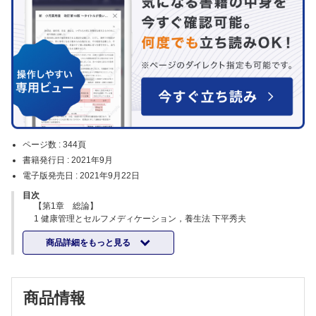
ページ数 :
344頁
書籍発行日 :
2021年9月
電子版発売日 :
2021年9月22日
目次
【第1章 総論】
1 健康管理とセルフメディケーション，養生法 下平秀夫
1 健康とは
商品詳細をもっと見る
2 生活者が自ら行う健康管理（適正な養生法とは）
3 セルフメディケーションとは
2 セルフメディケーション支援と薬剤師 下平秀夫
1 社会が求める地域薬局・薬剤師の役割
商品情報
2 セルフメディケーションの支援と「健康サポート薬局」
3 改正薬機法と「地域連携薬局」