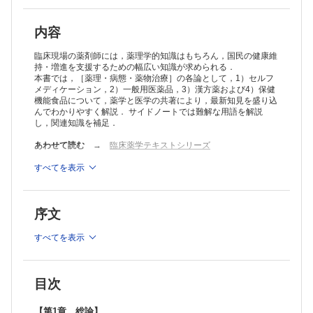
4 セルフメディケーションの支援と3つのトリアージ
5 国民医療費の増大とセルフメディケーションの推進
6 災害時医療とOTC薬
内容
【第2章 OTC薬の販売制度と特徴】
1 OTC薬の販売制度 小田武秀
臨床現場の薬剤師には，薬理学的知識はもちろん，国民の健康維
1 OTC薬販売制度の歴史と医薬品区分
持・増進を支援するための幅広い知識が求められる．
本書では，［薬理・病態・薬物治療］の各論として，1）セルフ
2 要指導医薬品と一般用医薬品の区分
メディケーション，2）一般用医薬品，3）漢方薬および4）保健
3 OTC薬の取り扱いと販売方法
機能食品について，薬学と医学の共著により，最新知見を盛り込
4 OTC薬の製造販売業者，製造業者と販売業者
んでわかりやすく解説． サイドノートでは難解な用語を解説
Mini Lecture 医薬部外品 小田武秀
し，関連知識を補足．
2 OTC薬の特徴 青森 達
1）OTC薬と医療用医薬品
あわせて読む
→
臨床薬学テキストシリーズ
1 OTC薬と医療用医薬品の定義
2 OTC薬販売時の確認事項と情報提供
※本製品はPCでの閲覧も可能です。
すべてを表示
製品のご購入後、「購入済ライセンス一覧」より、オンライン環
2）OTC薬の医薬品としての特徴
境で閲覧可能なPDF版をご覧いただけます。詳細は
こちら
でご確
1 OTC薬の成分
認ください。
2 OTC薬の剤形
序文
推奨ブラウザ： Firefox 最新版 / Google Chrome 最新版 / Safari
3 OTC薬のパッケージ
最新版
3）OTC薬の添付文書記載事項
すべてを表示
1 OTC薬の添付文書
2 OTC薬添付文書の記載事項
3 製品パッケージの記載
3 薬剤師が行うOTC薬の相談対応と販売 成井浩二
目次
1）相談対応とOTC薬販売の手順
1 標準的なOTC薬の販売手順
【第1章 総論】