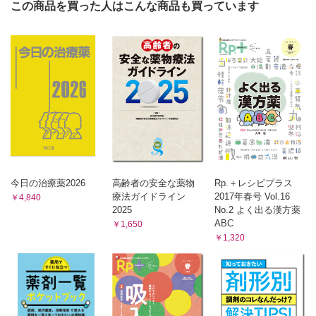
この商品を買った人はこんな商品も買っています
3 配合成分の特徴と使用上の注意
2 セルフケア情報の提供
4 情報提供と服薬説明
3 OTC薬の選択
5 セルフケアと養生
4 受診勧奨
5 かぜ薬 渡辺謹三
1 効能・効果
4）OTC薬選択のポイント
2 臨床判断
1 処方箋調剤とOTC薬販売の相違点
3 配合成分の特徴と使用上の注意
2 相談対象者の生活の質の維持・向上が最優先
4 情報提供と服薬説明
3 OTC薬は「需要者の選択により使用される」
5 セルフケアと養生
Mini Lecture ドーピング 岸本桂子
4 選択肢を示す
6 胃腸薬 岸本桂子
5）OTC薬の情報提供
1 効能・効果
1 情報提供のための準備
2 臨床判断
2 情報提供事項
3 配合成分の特徴と使用上の注意
今日の治療薬2026
高齢者の安全な薬物
Rp.＋レシピプラス
3 習慣を変えてもらう難しさ
4 情報提供と服薬説明
療法ガイドライン
2017年春号 Vol.16
￥4,840
5 セルフケアと養生
6）販売後のフォローアップ
2025
No.2 よく出る漢方薬
7 止瀉薬，整腸薬 岸本桂子
1 販売記録の作成 52 2 販売後のモニタリング
ABC
￥1,650
1 効能・効果
7）OTC薬の副作用
2 臨床判断
￥1,320
1 主作用と副作用
3 配合成分の特徴と使用上の注意
4 情報提供と服薬説明
2 薬理学的副作用と免疫学的副作用
5 セルフケアと養生
3 重篤な副作用
8 瀉下薬，浣腸薬 岸本桂子
8）医薬品副作用被害救済制度，医薬品・医療機器等安全性情報
1 効能・効果
報告制度
2 臨床判断