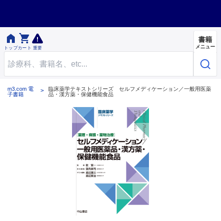


書籍
メニュー
トップ
カート
重要
m3.com 電
臨床薬学テキストシリーズ セルフメディケーション／一般用医薬
子書籍
品・漢方薬・保健機能食品