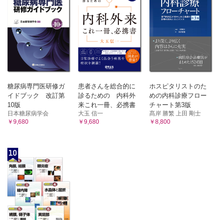
3 辛夷清肺湯
1 効能・効果
4 釣藤散
2 臨床判断
5 麻杏甘石湯
3 配合成分の特徴と使用上の注意
8）人参湯類と参耆剤 小林義典
1 人参湯
4 情報提供と服薬説明
2 大建中湯
5 セルフケアと養生
3 四君子湯
14 眼科用薬 山下 純
4 六君子湯
5 補中益気湯
1 効能・効果
6 十全大補湯
2 臨床判断
糖尿病専門医研修ガ
患者さんを総合的に
ホスピタリストのた
7 人参養栄湯
イドブック 改訂第
診るための 内科外
めの内科診療フロー
3 配合成分の特徴と使用上の注意
8 加味帰脾湯
10版
来これ一冊、必携書
チャート第3版
4 情報提供と服薬説明
9）気剤 小林義典
日本糖尿病学会
大玉 信一
髙岸 勝繁 上田 剛士
1 半夏厚朴湯
5 セルフケアと養生
￥9,680
￥9,680
￥8,800
2 香蘇散
Mini Lecture 乗り物酔い止め薬（鎮暈薬）渡辺謹三
3 抑肝散
15 ビタミン主薬製剤，ビタミン含有保健薬，薬用酒 久保田
3.1 抑肝散加陳皮半夏
洋子
10
4 呉茱萸湯
5 桂枝加竜骨牡蛎湯
1 効能・効果
6 苓桂朮甘湯
2 臨床判断
10）利水剤（苓朮剤）小林義典
3 配合成分の特徴と使用上の注意
1 五苓散
4 情報提供と服薬説明
2 猪苓湯
5 セルフケアと養生
3 苓桂朮甘湯
4 真武湯
16 その他の特徴的なOTC薬 成井浩二