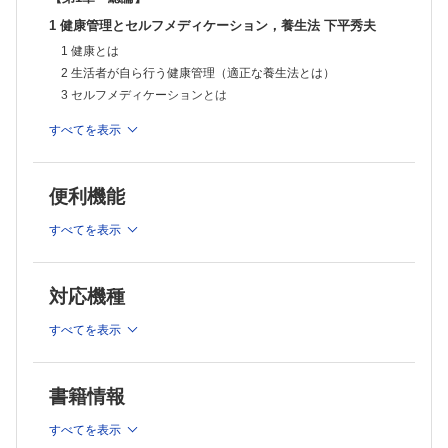
2 相談対応に必要なコミュニケーション
1 健康管理とセルフメディケーション，養生法 下平秀夫
2）相談対応時の情報収集
1 臨床判断に必要な確認事項
1 健康とは
2 法律上必要な確認事項
2 生活者が自ら行う健康管理（適正な養生法とは）
3）相談対応時の臨床判断と服薬指導
3 セルフメディケーションとは
1 臨床判断の方法
2 セルフケア情報の提供
2 セルフメディケーション支援と薬剤師 下平秀夫
すべてを表示
3 OTC薬の選択
1 社会が求める地域薬局・薬剤師の役割
4 受診勧奨
2 セルフメディケーションの支援と「健康サポート薬局」
4）OTC薬選択のポイント
1 処方箋調剤とOTC薬販売の相違点
3 改正薬機法と「地域連携薬局」
便利機能
2 相談対象者の生活の質の維持・向上が最優先
4 セルフメディケーションの支援と3つのトリアージ
3 OTC薬は「需要者の選択により使用される」
すべてを表示
5 国民医療費の増大とセルフメディケーションの推進
4 選択肢を示す
6 災害時医療とOTC薬
5）OTC薬の情報提供
1 情報提供のための準備
【第2章 OTC薬の販売制度と特徴】
対応機種
2 情報提供事項
1 OTC薬の販売制度 小田武秀
3 習慣を変えてもらう難しさ
すべてを表示
6）販売後のフォローアップ
1 OTC薬販売制度の歴史と医薬品区分
1 販売記録の作成 52 2 販売後のモニタリング
2 要指導医薬品と一般用医薬品の区分
7）OTC薬の副作用
3 OTC薬の取り扱いと販売方法
1 主作用と副作用
書籍情報
4 OTC薬の製造販売業者，製造業者と販売業者
2 薬理学的副作用と免疫学的副作用
Mini Lecture 医薬部外品 小田武秀
3 重篤な副作用
すべてを表示
8）医薬品副作用被害救済制度，医薬品・医療機器等安全性情報報告制
2 OTC薬の特徴 青森 達