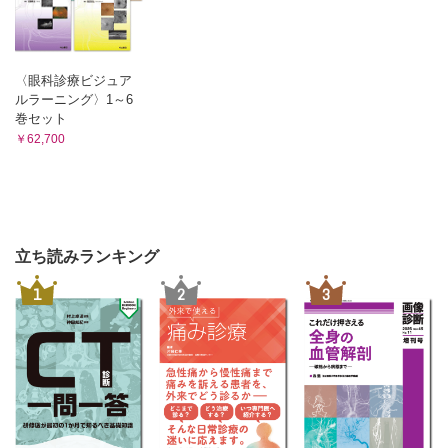
11）駆瘀血剤 羽田紀康
1 禁煙補助薬
1 当帰芍薬散
2 睡眠改善薬
2 加味逍遙散
3 桂枝茯苓丸
3 発毛促進薬
4 桃核承気湯
〈眼科診療ビジュア
【第4章 漢方薬】
12）その他の漢方製剤 羽田紀康
ルラーニング〉1～6
1 麦門冬湯
1 総論
巻セット
2 安中散
￥62,700
1）漢方薬の特徴 渡辺賢治
3 芍薬甘草湯
1 漢方の歴史
4 防已黄耆湯
2 漢方薬の特徴
3 漢方薬の応用
1）漢方の診断・診察法 渡辺賢治
2）漢方薬の剤形 金 成俊
1 漢方の基本的概念
Mini Lecture OTC薬の漢方製剤の特徴 渡辺謹三
2 証とは
2 配合生薬による系統的分類 羽田紀康
立ち読みランキング
3 漢方の診察法
2）上部消化管症状に対する漢方治療 新井 信
1）桂枝湯類 羽田紀康
1
2
3
1 症状のとらえ方
1 桂枝湯
2 治療のストラテジー
2 桂枝加芍薬湯
3 漢方薬の使い方
3 小建中湯
3.1 食後愁訴症候群（PDS）
3.2 上腹部痛症候群（EPS）
4 桂枝加竜骨牡蛎湯
4 経過の見方
5 桂枝加朮附湯
3）下部消化管症状に対する漢方治療 飯塚徳男
2）麻黄剤 羽田紀康
1 慢性便秘
1 葛根湯
2 下痢