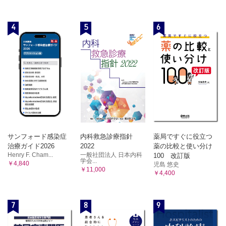
3 柴胡桂枝湯
10 化膿性皮膚疾患用薬，口唇ヘルペス用薬 木﨑速人，堀
4 柴胡加竜骨牡蛎湯
里子
5 乙字湯
1 効能・効果
4
5
6
6 半夏瀉心湯
2 臨床判断
7 黄連解毒湯
3 配合成分の特徴と使用上の注意
4）大黄剤と承気湯類 三巻祥浩
1 大黄甘草湯
4 情報提供と服薬説明
2 小承気湯
5 セルフケアと養生
3 乙字湯
11 水虫・たむし用薬，膣カンジダ用薬 木﨑速人，堀 里子
4 麻子仁丸
5 防風通聖散
1 効能・効果
5）附子剤 三巻祥浩
2 臨床判断
1 八味地黄丸
3 配合成分の特徴と使用上の注意
2 真武湯
4 情報提供と服薬説明
3 桂枝加朮附湯
サンフォード感染症
内科救急診療指針
薬局ですぐに役立つ
4 麻黄附子細辛湯
5 セルフケアと養生
治療ガイド2026
2022
薬の比較と使い分け
6）地黄剤 三巻祥浩
12 外用鎮痒消炎薬 木﨑速人，堀 里子
Henry F. Cham...
一般社団法人 日本内科
100 改訂版
1 六味丸（六味地黄丸）
学会...
1 効能・効果
￥4,840
児島 悠史
2 四物湯
￥11,000
￥4,400
3 滋陰降火湯
2 臨床判断
4 八味地黄丸
3 配合成分の特徴と使用上の注意
7）石膏剤 小林義典
4 情報提供と服薬説明
1 白虎湯
7
8
9
5 セルフケアと養生
1.1 白虎加人参湯
2 消風散
13 口内炎用薬，うがい薬，のどスプレー 山下 純