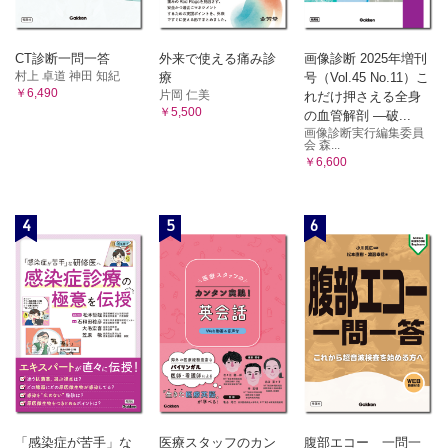
2 麻黄湯
3 過敏性腸症候群
4）呼吸器症状に対する漢方治療 貝沼茂三郎
3 小青竜湯
1 かぜ症候群
4 麻杏甘石湯
CT診断一問一答
外来で使える痛み診
画像診断 2025年増刊
2 気管支炎
5 越婢加朮湯
村上 卓道 神田 知紀
療
号（Vol.45 No.11）こ
3 慢性閉塞性肺疾患
￥6,490
片岡 仁美
6 麻黄附子細辛湯
れだけ押さえる全身
5）婦人科症状に対する漢方治療 堀場裕子
￥5,500
の血管解剖 ―破...
1 月経前症候群，月経困難症
3）柴胡剤と芩連剤（瀉心湯類）三巻祥浩
画像診断実行編集委員
2 更年期症候群
1 小柴胡湯
会 森...
6）加齢症状に対する漢方治療 山田恵子，柴田政彦
2 大柴胡湯
￥6,600
1 フレイルの概念と漢方薬
3 柴胡桂枝湯
2 加齢症状の漢方医学的なとらえ方
4 柴胡加竜骨牡蛎湯
3 認知症の行動・心理症状（BPSD）
4
5
6
4 腰痛
5 乙字湯
7）アレルギー，皮膚症状に対する漢方治療 西村 甲
6 半夏瀉心湯
1 アレルギー性鼻炎
7 黄連解毒湯
2 アトピー性皮膚炎
4）大黄剤と承気湯類 三巻祥浩
8）メタボリック症候群に対する漢方治療 並木隆雄
1 メタボリック症候群の病態
1 大黄甘草湯
2 メタボリック症候群の治療
2 小承気湯
9）その他の漢方治療 矢久保修嗣
3 乙字湯
1 二日酔い
4 麻子仁丸
2 術後体力低下
5 防風通聖散
3 抗がん薬の副作用軽減
4 不眠
5）附子剤 三巻祥浩
5 不安障害
「感染症が苦手」な
医療スタッフのカン
腹部エコー 一問一
1 八味地黄丸