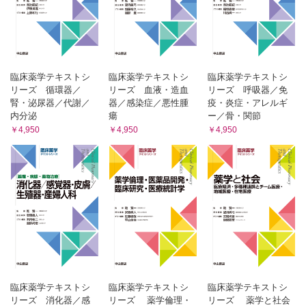
4 情報提供と服薬説明
4 情報提供と服薬説明
5 セルフケアと養生
5 セルフケアと養生
4 鎮咳去痰薬 渡辺謹三
13 口内炎用薬，うがい薬，のどスプレー 山下 純
1 効能・効果
1 効能・効果
2 臨床判断
2 臨床判断
3 配合成分の特徴と使用上の注意
臨床薬学テキストシ
臨床薬学テキストシ
臨床薬学テキストシ
3 配合成分の特徴と使用上の注意
4 情報提供と服薬説明
リーズ 循環器／
リーズ 血液・造血
リーズ 呼吸器／免
4 情報提供と服薬説明
5 セルフケアと養生
腎・泌尿器／代謝／
器／感染症／悪性腫
疫・炎症・アレルギ
14 眼科用薬 山下 純
5 セルフケアと養生
内分泌
瘍
ー／骨・関節
1 効能・効果
5 かぜ薬 渡辺謹三
￥4,950
￥4,950
￥4,950
2 臨床判断
1 効能・効果
3 配合成分の特徴と使用上の注意
4 情報提供と服薬説明
2 臨床判断
5 セルフケアと養生
3 配合成分の特徴と使用上の注意
Mini Lecture 乗り物酔い止め薬（鎮暈薬）渡辺謹三
4 情報提供と服薬説明
15 ビタミン主薬製剤，ビタミン含有保健薬，薬用酒 久保田洋子
5 セルフケアと養生
1 効能・効果
2 臨床判断
Mini Lecture ドーピング 岸本桂子
3 配合成分の特徴と使用上の注意
6 胃腸薬 岸本桂子
4 情報提供と服薬説明
1 効能・効果
5 セルフケアと養生
16 その他の特徴的なOTC薬 成井浩二
2 臨床判断
1 禁煙補助薬
3 配合成分の特徴と使用上の注意
臨床薬学テキストシ
臨床薬学テキストシ
臨床薬学テキストシ
2 睡眠改善薬
リーズ 消化器／感
リーズ 薬学倫理・
リーズ 薬学と社会
4 情報提供と服薬説明