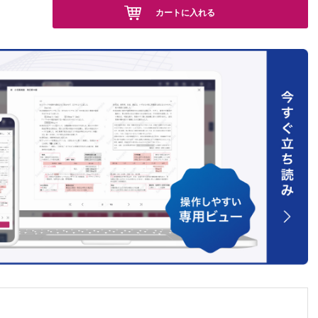
）
カートに入れる
敏寛）
倉武雄）