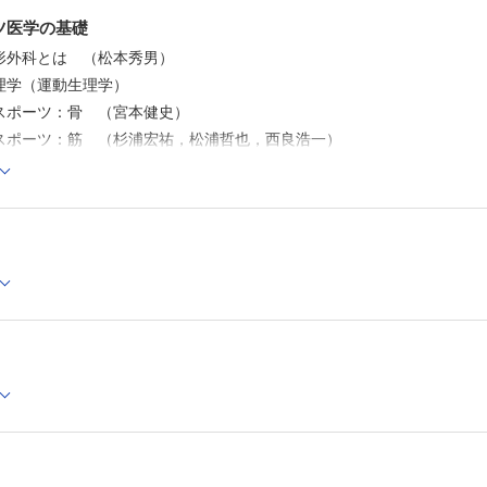
競技復帰に向けてのポイント （山本祐司）
ツ医学の基礎
4章 スポーツ整形外科医が知っておくべき他領域の疾患
スポーツと循環器疾患 （福島理文，深尾宏祐，島田和典
形外科とは （松本秀男）
アスリートと呼吸器疾患 （吉川貴仁）
理学（運動生理学）
代謝性疾患と運動 （津下一代）
スポーツ：骨 （宮本健史）
アスリートと貧血 （山﨑舞子，三宅康史）
スポーツにおける熱中症 （川原 貴）
スポーツ：筋 （杉浦宏祐，松浦哲也，西良浩一）
女性アスリートの三主徴 （能瀬さやか）
スポーツ：関節 （古松毅之）
イップス（スポーツ心理） （山口達也）
5章 スポーツに伴う他領域の外傷
スポーツ：神経 （波多野敬介，大橋洋輝，石橋敏寛）
脳振盪・頭部外傷 （中山晴雄，平元 侑，岩渕 聡）
ー代謝とスポーツ （勝川史憲）
顔面外傷 （月坂和宏）
質とスポーツ （能勢博，増木静江）
臓器損傷 （月坂和宏）
皮膚損傷 （辻 雄介）
スポーツ （牧田 茂）
6章 スポーツ種目別運動器外傷・障害の特徴
スポーツ （山澤文裕）
瞬発系競技 （岩堀裕介）
における特徴と問題点
持久系競技 （遠山晴一）
審美系競技 （土屋明弘）
スポーツ （帖佐悦男）
ウエイトコントロール競技 （紙谷 武，井汲 彰，三浦
健康スポーツ （藤本繁夫，小林 茂）
障がい者スポーツ （上條義一郎，指宿 立，川端浩一，
夫，田島文博）
ポーツ （土肥美智子）
スリート （金岡恒治）
付録
スポーツ （山田睦雄）
索引