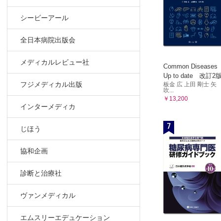
ウエイトコ
シービーアール
障がい者ス
付録
全日本病院出版会
索引
メディカルレビュー社
Common Diseases
Up to date 改訂2
フジメディカル出版
板金 広 上田 剛士 矢
吹...
￥13,200
インターメディカ
7
じほう
協和企画
診断と治療社
ヴァンメディカル
エムスリーエデュケーション