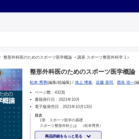
整形外科医のためのスポーツ医学概論 ＜講座 スポーツ整形外科学 1＞
整形外科医のためのスポーツ医学概論 ＜
松本 秀男
(編集/総編集)
/
池上 博泰
,
近藤 英司
,
西良 浩一
(
ページ数 :
432頁
書籍発行日 :
2021年10月
電子版発売日 :
2021年10月13日
目次
1章 スポーツ医学の基礎
スポーツ整形外科とは （松本秀男）
スポーツ生理学（運動生理学）
商品詳細をもっと見る
運動器とスポーツ：骨 （宮本健史）