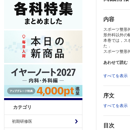
内容
スポーツ整形
形外科以外の
本巻では，ス
た．
スポーツ整形
あわせて読む
※本製品はP
すべてを表示
製品のご購入
推奨ブラウザ： Fi
序文
すべてを表示
カテゴリ
初期研修医
目次