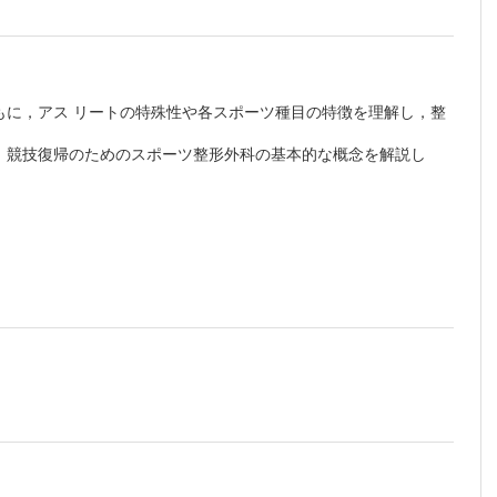
土屋弘
もに，アス リートの特殊性や各スポーツ種目の特徴を理解し，整
，競技復帰のためのスポーツ整形外科の基本的な概念を解説し
版をご覧いただけます。詳細は
こちら
でご確認ください。
金治有