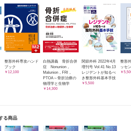
（岩本 航，加藤拓也）
（細井雅之）
ョニング （鳥居 俊）
レーニング
ーニング （今井覚志）
レーニング （相澤純也）
アジリティ） （松田匠生，鈴川仁人）
レーニング （大桃結花）
整形外科専攻ハンド
白熱講義 骨折合併
関節外科 2022年4月
整形外
ーピング指導 （真鍋知宏）
ブック
症 Nonunion，
増刊号 Vol.41 No.13
ッセ
ツ外傷・障害に対する治療の原則
￥12,100
￥5,50
Malunion，FRI，
レジデントが知るべ
PTOA～骨折治療の
き整形外科基本手技
応急処置 （塚原由佳）
￥5,500
物理学と生物学
￥14,300
ターの現場での業務内容と対応 （原 邦夫）
での注意事項 （池田 浩）
（小林寛和，金村朋直）
（佐藤和毅，木村豪志，世良 泰，大谷俊郎，金治有彦，松村 昇）
する商品
ックリハビリテーション （片寄正樹）
向けてのポイント （山本祐司）