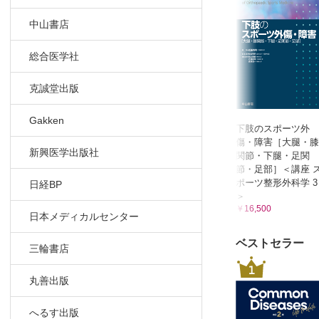
4章 スポー
中山書店
スポーツと
アスリート
総合医学社
代謝性疾患
克誠堂出版
アスリート
スポーツに
Gakken
女性アスリ
下肢のスポーツ外
傷・障害［大腿・膝
イップス（
新興医学出版社
関節・下腿・足関
5章 スポー
節・足部］＜講座 
ポーツ整形外科学 3
脳振盪・頭
日経BP
＞
顔面外傷 
￥16,500
日本メディカルセンター
臓器損傷 
皮膚損傷 
ベストセラー
三輪書店
6章 スポー
1
瞬発系競技
丸善出版
持久系競技
審美系競技
へるす出版