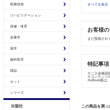
スポーツ栄
医療技術
すべてを表示
スポーツ心
スポーツ歯
リハビリテーション
スポーツ皮
スポーツ医
保健・体育
お客様の
呼気ガス
栄養学
反射マー
まだ投稿され
ウエアラ
薬学
有限要素
2章 スポー
歯科医学
特記事項
メディカル
内科的メ
雑誌
※ご入金確認
整形外科
※コンテンツの
※eBook
セット
脳外科領
婦人科領
シリーズ
眼科メデ
デンタル
出版社
この商品を買っ
体力評価