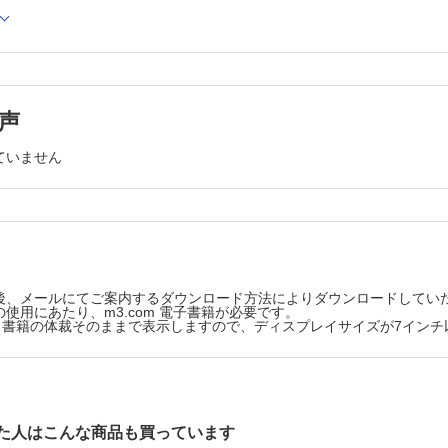
養学 （虎石真弥）
理学 （山本裕二）
科 （安井利一）
膚科 （辻 雄介，朝比奈昭彦）
学の研究手法
声
分析 （東宏一郎）
カーによる動作解析 （原藤健吾，伯川聡志，名倉武雄）
ていません
ブル端末による動作解析 （橋本健史）
解析（FEM） （名倉武雄）
ツ外傷・障害の予防
チェック
ディカルチェック （小熊祐子）
後、メールにてご案内するダウンロード方法によりダウンロードしてい
的メディカルチェック （木村光宏，中瀬順介，土屋弘行）
使用にあたり、m3.com 電子書籍が必要です。
版は、書籍の体裁そのままで表示しますので、ディスプレイサイズが7イン
域のメディカルチェック （荻野雅宏）
域のメディカルチェック （能瀬さやか）
ィカルチェック （工藤大介）
チェック （武田友孝，中島一憲）
た人はこんな商品も買っています
，運動機能評価 （広瀬統一）