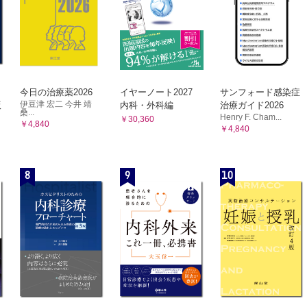
ントロール競技 （紙谷 武，井汲 彰，三浦雅臣）
ポーツ （上條義一郎，指宿 立，川端浩一，三上幸夫，田島文博）
今日の治療薬2026
イヤーノート2027
サンフォード感染症
伊豆津 宏二 今井 靖
版
内科・外科編
治療ガイド2026
桑...
Henry F. Cham...
￥30,360
￥4,840
￥4,840
8
9
10