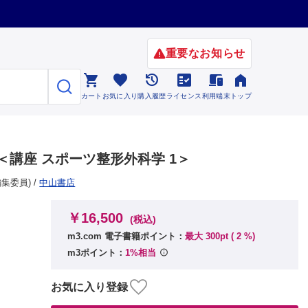
重要なお知らせ






カート
お気に入り
購入履歴
ライセンス
利用端末
トップ
講座 スポーツ整形外科学 1＞
編集委員)
/
中山書店
￥16,500
(税込)
m3.com 電子書籍ポイント：
最大 300pt (
2
%)
m3ポイント：
1%相当
お気に入り登録