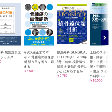
科 感染対策エ
そのX線正常です
整形外科 SURGICAL
上肢のスポー
ンシャルズ
か？ 骨腫瘍の画像診
TECHNIQUE 2019年
傷・障害［肩
0
断 疑う目を養う・鍛
3号 特集:橈骨遠位
帯・上腕・肘
える
端骨折 難治性骨折に
腕・手関節・
￥5,500
いかに対応するか
＜講座 スポー
￥2,750
外科学 2＞
￥16,500