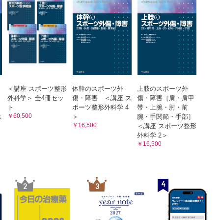
ツ整形外科医が知っておくべき他領域の疾患
循環器疾患 （福島理文，深尾宏祐，島田和典）
と呼吸器疾患 （吉川貴仁）
と運動 （津下一代）
と貧血 （山﨑舞子，三宅康史）
おける熱中症 （川原 貴）
ートの三主徴 （能瀬さやか）
＜講座 スポーツ整形
体幹のスポーツ外
上肢のスポーツ外
外科学＞ 全4冊セッ
傷・障害 ＜講座 ス
傷・障害［肩・肩甲
スポーツ心理） （山口達也）
ト
ポーツ整形外科学 4
帯・上腕・肘・前
ツに伴う他領域の外傷
￥60,500
ス
＞
腕・手関節・手部］
￥16,500
＜講座 スポーツ整形
部外傷 （中山晴雄，平元 侑，岩渕 聡）
外科学 2＞
（月坂和宏）
￥16,500
（月坂和宏）
（辻 雄介）
ツ種目別運動器外傷・障害の特徴
4
2
3
 （岩堀裕介）
 （遠山晴一）
 （土屋明弘）