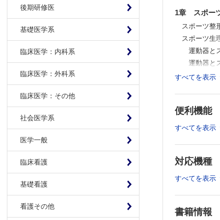
後期研修医
1章 スポー
スポーツ整
基礎医学系
スポーツ生
運動器と
臨床医学：内科系
運動器と
臨床医学：外科系
運動器と
すべてを表示
運動器と
臨床医学：その他
エネルギ
便利機能
水・電解
社会医学系
循環器と
すべてを表示
呼吸器と
医学一般
年代・性別
対応機種
成長期と
臨床看護
中高年と
すべてを表示
基礎看護
女性とス
トップア
看護その他
障がい者
書籍情報