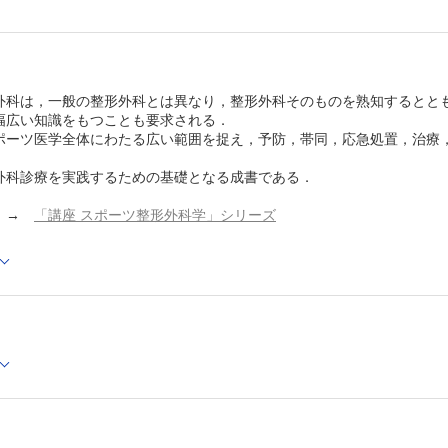
整形外科的メディカルチェック （木村光宏，中瀬順介，
行）
脳外科領域のメディカルチェック （荻野雅宏）
婦人科領域のメディカルチェック （能瀬さやか）
眼科メディカルチェック （工藤大介）
外科は，一般の整形外科とは異なり，整形外科そのものを熟知するとと
デンタルチェック （武田友孝，中島一憲）
幅広い知識をもつことも要求される．
体力評価，運動機能評価 （広瀬統一）
ポーツ医学全体にわたる広い範囲を捉え，予防，帯同，応急処置，治療
画像診断 （岩本 航，加藤拓也）
栄養管理 （細井雅之）
コンディショニング （鳥居 俊）
外科診療を実践するための基礎となる成書である．
スポーツトレーニング
筋力トレーニング （今井覚志）
→
「講座 スポーツ整形外科学」シリーズ
柔軟性トレーニング （相澤純也）
敏捷性（アジリティ） （松田匠生，鈴川仁人）
Cでの閲覧も可能です。
持久力トレーニング （大桃結花）
後、「購入済ライセンス一覧」より、オンライン環境で閲覧可能なPDF
アンチ・ドーピング指導 （真鍋知宏）
refox 最新版 / Google Chrome 最新版 / Safari 最新版
3章 スポーツ外傷・障害に対する治療の原則
応急手当，応急処置 （塚原由佳）
帯同
帯同ドクターの現場での業務内容と対応 （原 邦夫）
海外帯同での注意事項 （池田 浩）
保存療法 （小林寛和，金村朋直）
手術療法 （佐藤和毅，木村豪志，世良 泰，大谷俊郎，
彦，松村 昇）
アスレティックリハビリテーション （片寄正樹）