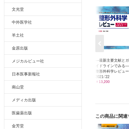
画像診断 
文光堂
栄養管理 
コンディシ
中外医学社
スポーツト
筋力トレ
羊土社
柔軟性ト
敏捷性（
金原出版
持久力ト
—最新主要文献とガ
メジカルビュー社
アンチ・ド
イドラインでみる—
3章 スポー
整形外科学レビュー
日本医事新報社
2021-’22
応急手当，
￥13,200
帯同
南山堂
帯同ドク
海外帯同
メディカ出版
保存療法 
医歯薬出版
手術療法 
この商品に関連
アスレティ
金芳堂
競技復帰に