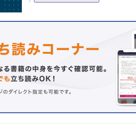
運動器とスポーツ：筋 （杉浦宏祐，松浦哲也，西良浩一
運動器とスポーツ：関節 （古松毅之）
運動器とスポーツ：神経 （波多野敬介，大橋洋輝，石橋
エネルギー代謝とスポーツ （勝川史憲）
水・電解質とスポーツ （能勢博，増木静江）
循環器とスポーツ （牧田 茂）
呼吸器とスポーツ （山澤文裕）
年代・性別における特徴と問題点
成長期とスポーツ （帖佐悦男）
中高年と健康スポーツ （藤本繁夫，小林 茂）
女性とスポーツ （土肥美智子）
トップアスリート （金岡恒治）
障がい者スポーツ （山田睦雄）
スポーツ栄養学 （虎石真弥）
スポーツ心理学 （山本裕二）
スポーツ歯科 （安井利一）
スポーツ皮膚科 （辻 雄介，朝比奈昭彦）
スポーツ医学の研究手法
呼気ガス分析 （東宏一郎）
反射マーカーによる動作解析 （原藤健吾，伯川聡志，名
ウエアラブル端末による動作解析 （橋本健史）
有限要素解析（FEM） （名倉武雄）
2章 スポーツ外傷・障害の予防
メディカルチェック
内科的メディカルチェック （小熊祐子）