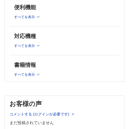
7.無痛分娩普及度の国際比較
便利機能
8.無痛分娩を実施する施設の満たす要件
9.大学病院における無痛分娩の実際
すべてを表示
10.総合周産期母子医療センターにおける麻酔分娩の実際
11.24時間体制をとる病院の無痛分娩の実際
12.産科クリニックにおける無痛分娩の実際
対応機種
すべてを表示
今日の話題
人工知能(AI)補助による精子選別支援システムの開発
書籍情報
診療
すべてを表示
遠心沈降を用いない新しい精子調整デバイスを用いた人工授精
の成績
臨床経験
お客様の声
Live cell imagingから垣間みるヒト1PNおよび3PN胚の染色体
動態
コメントする (ログインが必要です)
まだ投稿されていません
症例