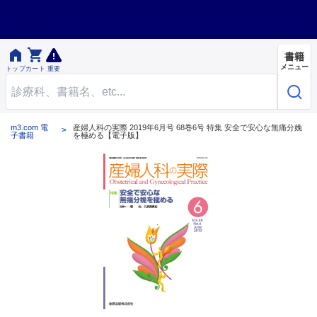


書籍
メニュー
トップ
カート
重要
m3.com 電
産婦人科の実際 2019年6月号 68巻6号 特集 安全で安心な無痛分娩
子書籍
を極める【電子版】