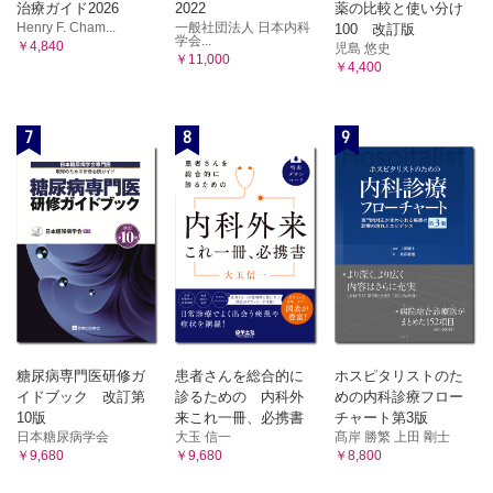
治療ガイド2026
2022
薬の比較と使い分け
Henry F. Cham...
一般社団法人 日本内科
100 改訂版
学会...
￥4,840
児島 悠史
￥11,000
￥4,400
7
8
9
糖尿病専門医研修ガ
患者さんを総合的に
ホスピタリストのた
イドブック 改訂第
診るための 内科外
めの内科診療フロー
10版
来これ一冊、必携書
チャート第3版
日本糖尿病学会
大玉 信一
髙岸 勝繁 上田 剛士
￥9,680
￥9,680
￥8,800