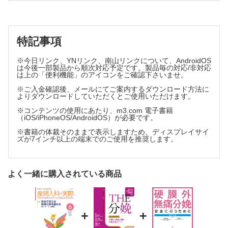
著明な絨毛間腔の拡張(Placental lake)を伴う胎盤肥厚を妊娠後
期に認めた1例
膀胱三角部に発症した希少部位子宮内膜症の1例
特記事項
海外文献から
※今日リンク、YNリンク、南山リンクについて、AndroidOS
は今後一部製品から順次対応予定です。製品毎の対応/非対応
・BRCA1/BRCA2遺伝子変異保有女性におけるリスク低減両側
は上の「便利機能」のアイコンをご確認下さいませ。
卵管卵巣摘出術p>
※ご入金確認後、メールにてご案内するダウンロード方法に
・甲状腺ペルオキシダーゼ抗体を有する女性における妊娠前の
よりダウンロードしていただくとご使用いただけます。
レボチロキシンの効果
※コンテンツの使用にあたり、m3.com 電子書籍
（iOS/iPhoneOS/AndroidOS）が必要です。
※書籍の体裁そのままで表示しますため、ディスプレイサイ
ズが7インチ以上の端末でのご使用を推奨します。
よく一緒に購入されている商品
+
+