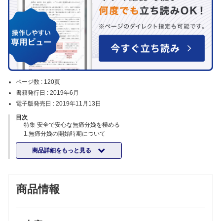
ページ数 :
120頁
書籍発行日 :
2019年6月
電子版発売日 :
2019年11月13日
目次
特集 安全で安心な無痛分娩を極める
1.無痛分娩の開始時期について
2.硬膜外無痛分娩の実際－手技とプロトコール－
商品詳細をもっと見る
3.無痛分娩時のモニター－特にCTGの注意点－
4.無痛分娩時の急速遂娩法
5.無痛分娩時の救急対応
6.無痛分娩時の注意点
商品情報
7.無痛分娩普及度の国際比較
8.無痛分娩を実施する施設の満たす要件
9.大学病院における無痛分娩の実際
10.総合周産期母子医療センターにおける麻酔分娩の実際