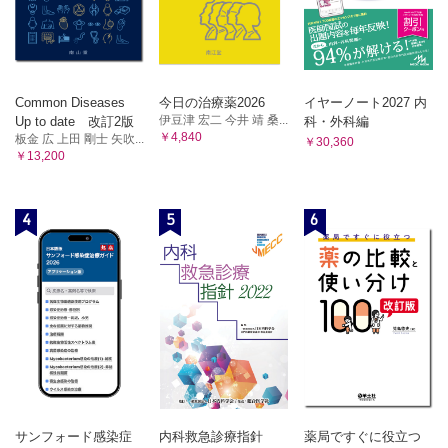
Common Diseases
今日の治療薬2026
イヤーノート2027 内
伊豆津 宏二 今井 靖 桑...
Up to date 改訂2版
科・外科編
￥4,840
板金 広 上田 剛士 矢吹...
￥30,360
￥13,200
4
5
6
サンフォード感染症
内科救急診療指針
薬局ですぐに役立つ