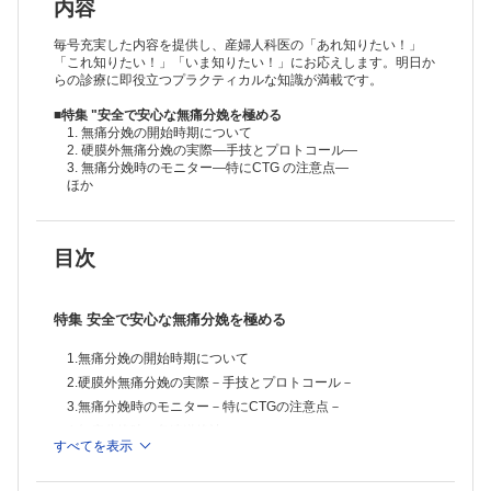
11.24時間体制をとる病院の無痛分娩の実際
内容
12.産科クリニックにおける無痛分娩の実際
今日の話題
毎号充実した内容を提供し、産婦人科医の「あれ知りたい！」
人工知能(AI)補助による精子選別支援システムの開発
「これ知りたい！」「いま知りたい！」にお応えします。明日か
らの診療に即役立つプラクティカルな知識が満載です。
診療
遠心沈降を用いない新しい精子調整デバイスを用いた人工授精の成績
■特集 "安全で安心な無痛分娩を極める
臨床経験
1. 無痛分娩の開始時期について
Live cell imagingから垣間みるヒト1PNおよび3PN胚の染色体動態
2. 硬膜外無痛分娩の実際―手技とプロトコール―
症例
3. 無痛分娩時のモニター―特にCTG の注意点―
著明な絨毛間腔の拡張(Placental lake)を伴う胎盤肥厚を妊娠後期に認
ほか
めた1例
膀胱三角部に発症した希少部位子宮内膜症の1例
海外文献から
目次
・BRCA1/BRCA2遺伝子変異保有女性におけるリスク低減両側卵管卵
巣摘出術p>
・甲状腺ペルオキシダーゼ抗体を有する女性における妊娠前のレボチロ
キシンの効果
特集 安全で安心な無痛分娩を極める
1.無痛分娩の開始時期について
2.硬膜外無痛分娩の実際－手技とプロトコール－
3.無痛分娩時のモニター－特にCTGの注意点－
4.無痛分娩時の急速遂娩法
すべてを表示
5.無痛分娩時の救急対応
6.無痛分娩時の注意点