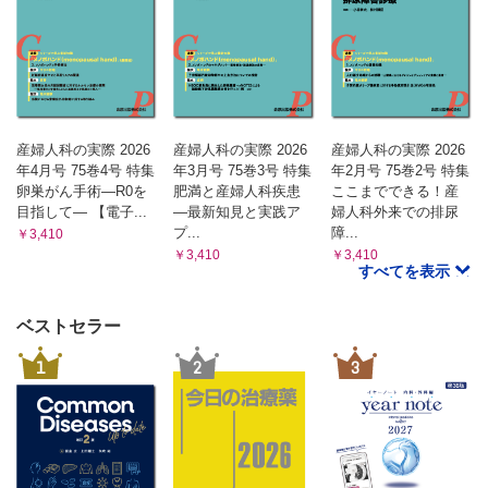
産婦人科の実際 2026
産婦人科の実際 2026
産婦人科の実際 2026
年4月号 75巻4号 特集
年3月号 75巻3号 特集
年2月号 75巻2号 特集
卵巣がん手術―R0を
肥満と産婦人科疾患
ここまでできる！産
目指して― 【電子...
―最新知見と実践ア
婦人科外来での排尿
プ...
障...
￥3,410
￥3,410
￥3,410
すべてを表示
ベストセラー
1
2
3