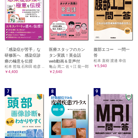
「感染症が苦手」な
医療スタッフのカン
腹部エコー 一問一
研修医へ 感染症診
タン実践！英会話
答
松本 直樹 渡邊 幸信
療の極意を伝授
web動画＆音声付
￥5,940
松本 哲哉 石和田 稔彦 ...
亀山 周二 佐々江 龍一郎
￥4,400
￥2,640
7
8
9