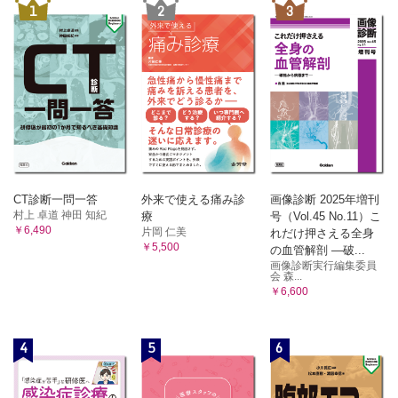
1
2
3
CT診断一問一答
外来で使える痛み診
画像診断 2025年増刊
村上 卓道 神田 知紀
療
号（Vol.45 No.11）こ
￥6,490
片岡 仁美
れだけ押さえる全身
￥5,500
の血管解剖 ―破...
画像診断実行編集委員
会 森...
￥6,600
4
5
6