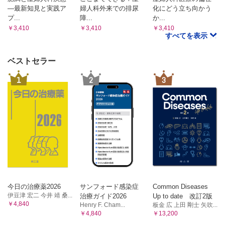
―最新知見と実践ア
婦人科外来での排尿
化にどう立ち向かう
プ...
障...
か...
￥3,410
￥3,410
￥3,410
すべてを表示
ベストセラー
1
2
3
今日の治療薬2026
サンフォード感染症
Common Diseases
伊豆津 宏二 今井 靖 桑...
治療ガイド2026
Up to date 改訂2版
￥4,840
Henry F. Cham...
板金 広 上田 剛士 矢吹...
￥4,840
￥13,200