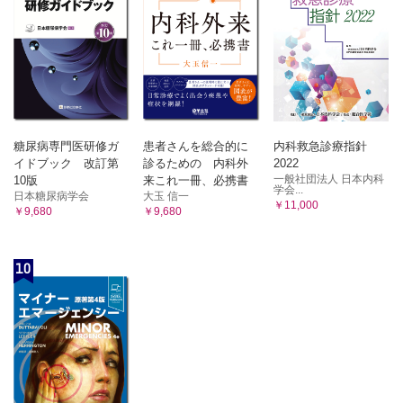
糖尿病専門医研修ガ
患者さんを総合的に
内科救急診療指針
イドブック 改訂第
診るための 内科外
2022
一般社団法人 日本内科
10版
来これ一冊、必携書
学会...
日本糖尿病学会
大玉 信一
￥11,000
￥9,680
￥9,680
10