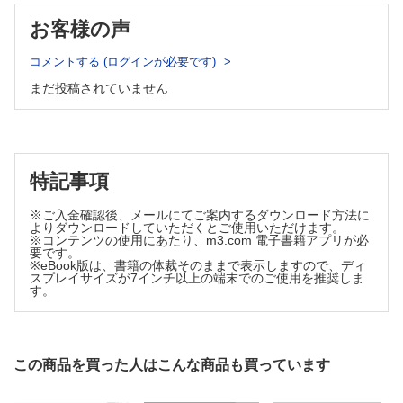
滝 真奈
お客様の声
5 生殖医療の先端技術：子宮移植
角田 安優
コメントする (ログインが必要です)
6 生殖医療の先端技術：胚遺伝子治療の未来−顕微操作での研
究技術をもつ産婦人科医の可能性−
まだ投稿されていません
葉山 智工
7 生殖医療の先端技術：着床前遺伝学的検査
泉 玄太郎
8 生殖医療の先端技術：妊孕性温存療法
特記事項
高江 正道
臨床経験
※ご入金確認後、メールにてご案内するダウンロード方法に
よりダウンロードしていただくとご使用いただけます。
Minimally invasive hysterectomyにおける子宮牽引法の工夫
※コンテンツの使用にあたり、m3.com 電子書籍アプリが必
棚瀬 康仁
要です。
※eBook版は、書籍の体裁そのままで表示しますので、ディ
症例
スプレイサイズが7インチ以上の端末でのご使用を推奨しま
す。
子宮後壁の頸部筋腫および頸部発生の靱帯内筋腫による子宮動
脈上行枝の偏位を逆に利用し安全に腹腔鏡下子宮全摘術を実
施した2例
小島 怜
この商品を買った人はこんな商品も買っています
成熟奇形腫に合併した卵巣原発悪性リンパ腫の1例
松村 由紀子