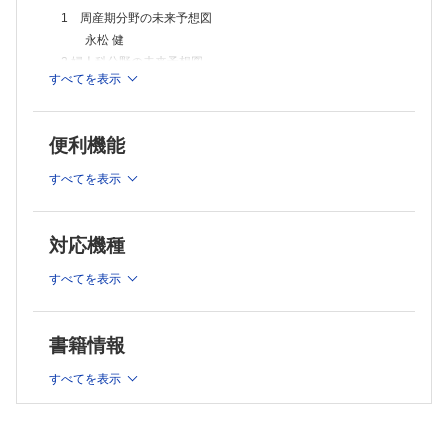
子宮後壁の頸部筋腫および頸部発生の靱帯内筋腫による子宮動脈上行枝
1 周産期分野の未来予想図
の偏位を逆に利用し安全に腹腔鏡下子宮全摘術を実施した2例
永松 健
小島 怜
成熟奇形腫に合併した卵巣原発悪性リンパ腫の1例
2 婦人科分野の未来予想図
松村 由紀子
すべてを表示
森 泰輔
海外文献から
3 生殖医学分野の未来予想図
金沢医科大学
廣田 泰
・単純性淋菌感染症に対する新規経口抗菌薬ゲポチダシンについての多
便利機能
4 女性ヘルスケアの未来予想図
施設共同試験(EAGLE-1)
・妊娠関連静脈血栓塞栓症の臨床的特徴と転帰−日本全国病院管理デー
小川 真里子
すべてを表示
タベースからの報告
5 これからの産婦人科医師の働き方について−産婦人科医療の
危機と希望−
鈴木 幸雄
対応機種
各論
すべてを表示
1 無痛分娩の未来
海野 信也
2 産科医療の未来
書籍情報
齋藤 昌利
3 婦人科ロボット手術の未来 −「協奏」と「個別化」の新時代
すべてを表示
−
坂本 育子
4 産婦人科がん治療の未来 −薬物療法を中心に−