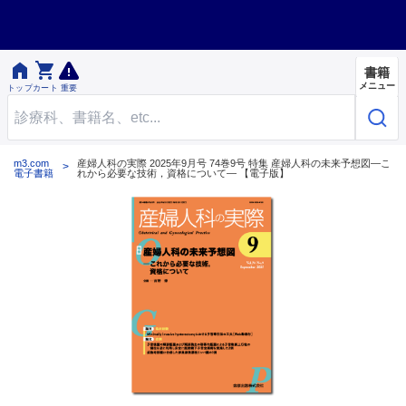


書籍
メニュー
トップ
カート
重要
m3.com
産婦人科の実際 2025年9月号 74巻9号 特集 産婦人科の未来予想図―こ
電子書籍
れから必要な技術，資格について― 【電子版】