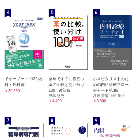
4
5
6
イヤーノート2027 内
薬局ですぐに役立つ
ホスピタリストのた
科・外科編
薬の比較と使い分け
めの内科診療フロー
100 改訂版
チャート第3版
￥30,360
児島 悠史
髙岸 勝繁 上田 剛士
￥4,400
￥8,800
7
8
9