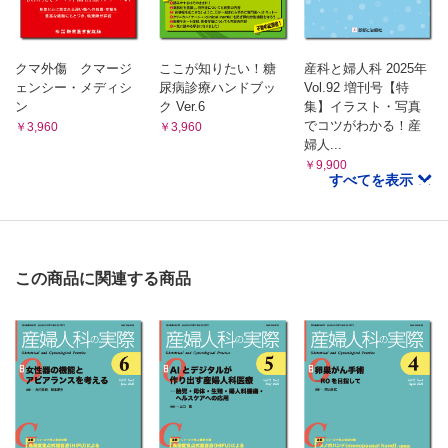
クマ外傷 クマージ
ここが知りたい！糖
産科と婦人科 2025年
ェンシー・メディシ
尿病診療ハンドブッ
Vol.92 増刊号【特
ン
ク Ver.6
集】イラスト・写真
でコツがわかる！産
￥3,960
￥3,960
婦人...
￥9,900
すべてを表示
この商品に関連する商品