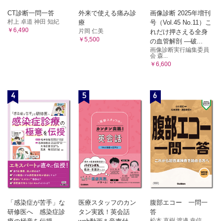
CT診断一問一答
外来で使える痛み診
画像診断 2025年増刊
村上 卓道 神田 知紀
療
号（Vol.45 No.11）こ
￥6,490
片岡 仁美
れだけ押さえる全身
￥5,500
の血管解剖 ―破...
画像診断実行編集委員
会 森...
￥6,600
4
5
6
「感染症が苦手」な
医療スタッフのカン
腹部エコー 一問一
研修医へ 感染症診
タン実践！英会話
答
松本 直樹 渡邊 幸信