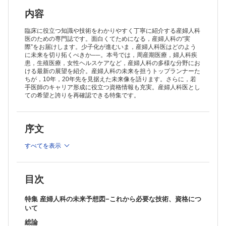
5 これからの産婦人科医師の働き方について−産婦人科医療の危機と希
望−
内容
鈴木 幸雄
各論
臨床に役立つ知識や技術をわかりやすく丁寧に紹介する産婦人科
1 無痛分娩の未来
医のための専門誌です。面白くてためになる，産婦人科の“実
際”をお届けします。少子化が進むいま，産婦人科医はどのよう
海野 信也
に未来を切り拓くべきか──。本号では，周産期医療，婦人科疾
2 産科医療の未来
患，生殖医療，女性ヘルスケアなど，産婦人科の多様な分野にお
齋藤 昌利
ける最新の展望を紹介。産婦人科の未来を担うトップランナーた
3 婦人科ロボット手術の未来 −「協奏」と「個別化」の新時代−
ちが，10年，20年先を見据えた未来像を語ります。さらに，若
坂本 育子
手医師のキャリア形成に役立つ資格情報も充実。産婦人科医とし
4 産婦人科がん治療の未来 −薬物療法を中心に−
ての希望と誇りを再確認できる特集です。
滝 真奈
5 生殖医療の先端技術：子宮移植
角田 安優
序文
6 生殖医療の先端技術：胚遺伝子治療の未来−顕微操作での研究技術を
もつ産婦人科医の可能性−
すべてを表示
葉山 智工
7 生殖医療の先端技術：着床前遺伝学的検査
泉 玄太郎
8 生殖医療の先端技術：妊孕性温存療法
目次
高江 正道
臨床経験
特集 産婦人科の未来予想図−これから必要な技術、資格につ
Minimally invasive hysterectomyにおける子宮牽引法の工夫
いて
棚瀬 康仁
症例
総論