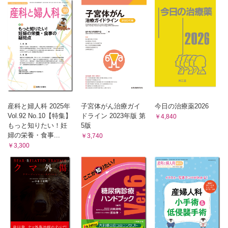
海外文献から
金沢医科大学
・単純性淋菌感染症に対する新規経口抗菌薬ゲポチダシンにつ
いての多施設共同試験(EAGLE-1)
・妊娠関連静脈血栓塞栓症の臨床的特徴と転帰−日本全国病院
管理データベースからの報告
産科と婦人科 2025年
子宮体がん治療ガイ
今日の治療薬2026
Vol.92 No.10【特集】
ドライン 2023年版 第
￥4,840
もっと知りたい！妊
5版
婦の栄養・食事...
￥3,740
￥3,300