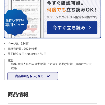
ページ数 :
124頁
書籍発行日 :
2025年9月
電子版発売日 :
2025年12月2日
目次
特集 産婦人科の未来予想図−これから必要な技術、資格について
総論
1 周産期分野の未来予想図
商品詳細をもっと見る
永松 健
2 婦人科分野の未来予想図
森 泰輔
3 生殖医学分野の未来予想図
商品情報
廣田 泰
4 女性ヘルスケアの未来予想図
小川 真里子