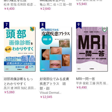
療の極意を伝授
web動画＆音声付
￥5,940
松本 哲哉 石和田 稔彦 ...
亀山 周二 佐々江 龍一郎
￥4,400
￥2,640
7
8
9
頭部画像診断をもっ
好発部位でみる皮膚
MRI一問一答
平井 俊範 工藤 與亮 堀...
とわかりやすく
疾患アトラス 頭
￥6,490
黒川 遼 神田 知紀 原田...
部・顔
￥5,060
Visual Dermat...
￥12,045