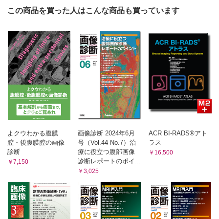
前立腺癌の寡分割照射
この商品を買った人はこんな商品も買っています
前立腺癌のIMRT
前立腺癌の陽子線治療
前立腺癌の重粒子線治療
よクウわかる腹膜
画像診断 2024年6月
ACR BI-RADS®アト
腔・後腹膜腔の画像
号（Vol.44 No.7）治
ラス
診断
療に役立つ腹部画像
￥16,500
診断レポートのポイ...
￥7,150
￥3,025