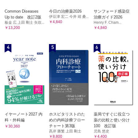
Common Diseases
今日の治療薬2026
サンフォード感染症
伊豆津 宏二 今井 靖 桑...
Up to date 改訂2版
治療ガイド2026
￥4,840
板金 広 上田 剛士 矢吹...
Henry F. Cham...
￥13,200
￥4,840
4
5
6
イヤーノート2027 内
ホスピタリストのた
薬局ですぐに役立つ
科・外科編
めの内科診療フロー
薬の比較と使い分け
チャート第3版
100 改訂版
￥30,360
髙岸 勝繁 上田 剛士
児島 悠史
￥8,800
￥4,400