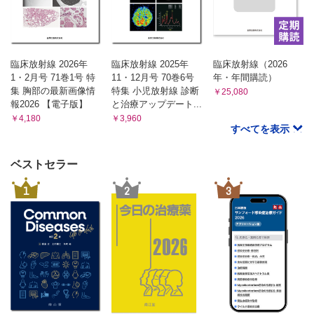
臨床放射線 2026年
臨床放射線 2025年
臨床放射線（2026
1・2月号 71巻1号 特
11・12月号 70巻6号
年・年間購読）
集 胸部の最新画像情
特集 小児放射線 診断
￥25,080
報2026 【電子版】
と治療アップデート...
￥4,180
￥3,960
すべてを表示
ベストセラー
1
2
3