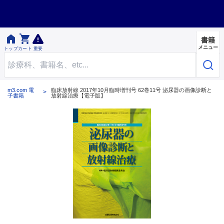


書籍
メニュー
トップ
カート
重要
m3.com 電
臨床放射線 2017年10月臨時増刊号 62巻11号 泌尿器の画像診断と
子書籍
放射線治療【電子版】