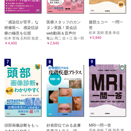
「感染症が苦手」な
医療スタッフのカン
腹部エコー 一問一
研修医へ 感染症診
タン実践！英会話
答
松本 直樹 渡邊 幸信
療の極意を伝授
web動画＆音声付
￥5,940
松本 哲哉 石和田 稔彦 ...
亀山 周二 佐々江 龍一郎
￥4,400
￥2,640
7
8
9
頭部画像診断をもっ
好発部位でみる皮膚
MRI一問一答
平井 俊範 工藤 與亮 堀...
とわかりやすく
疾患アトラス 頭