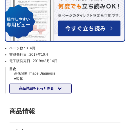
ページ数 :
314頁
書籍発行日 :
2017年10月
電子版発売日 :
2019年8月14日
目次
画像診断 Image Diagnosis
●腎臓
充実性腎腫瘤
商品詳細をもっと見る
嚢胞性腎腫瘤
腎血管性病変
透析腎と合併症
商品情報
●尿路
感染症
尿路外傷
尿路結石