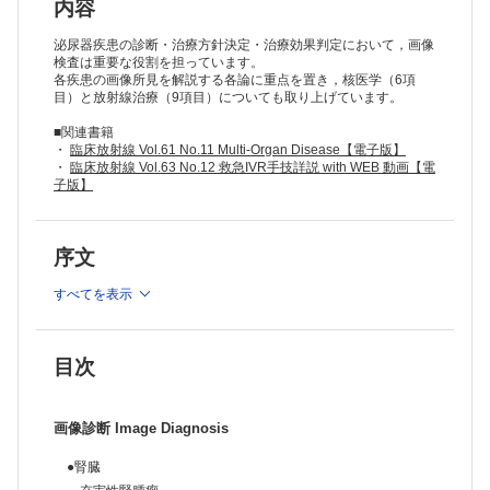
腎盂・尿管
内容
●後腹膜
泌尿器疾患の診断・治療方針決定・治療効果判定において，画像
後腹膜
検査は重要な役割を担っています。
各疾患の画像所見を解説する各論に重点を置き，核医学（6項
目）と放射線治療（9項目）についても取り上げています。
●副腎
機能性副腎疾患(原発性アルドステロン症など)
■関連書籍
非機能性副腎疾患(非機能性腺腫、転移など)
・
臨床放射線 Vol.61 No.11 Multi-Organ Disease【電子版】
・
臨床放射線 Vol.63 No.12 救急IVR手技詳説 with WEB 動画【電
●膀胱・前立腺・精巣
子版】
膀胱
前立腺・精嚢
精巣・尿道・陰茎
序文
●小児尿路
すべてを表示
先天異常
小児尿路感染症と救急疾患
小児の腫瘍
核医学 Nuclear Medicine
目次
腎動態、静態シンチグラフィの概要
BONENAVIによる骨転移の評価
GI-BONEによる骨転移の評価
画像診断 Image Diagnosis
泌尿器科腫瘍におけるFDG-PET/CT
メタストロンによる骨転移の疼痛緩和
●腎臓
Ra-223を用いた前立腺癌の内用療法