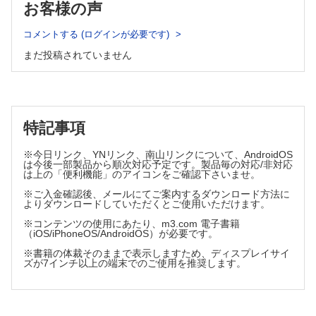
お客様の声
●小児尿路
先天異常
コメントする (ログインが必要です)
小児尿路感染症と救急疾患
小児の腫瘍
まだ投稿されていません
核医学 Nuclear Medicine
腎動態、静態シンチグラフィの概要
BONENAVIによる骨転移の評価
特記事項
GI-BONEによる骨転移の評価
※今日リンク、YNリンク、南山リンクについて、AndroidOS
泌尿器科腫瘍におけるFDG-PET/CT
は今後一部製品から順次対応予定です。製品毎の対応/非対応
メタストロンによる骨転移の疼痛緩和
は上の「便利機能」のアイコンをご確認下さいませ。
Ra-223を用いた前立腺癌の内用療法
※ご入金確認後、メールにてご案内するダウンロード方法に
よりダウンロードしていただくとご使用いただけます。
放射線治療 Radiation Therapy
※コンテンツの使用にあたり、m3.com 電子書籍
（iOS/iPhoneOS/AndroidOS）が必要です。
腎癌の放射線治療
※書籍の体裁そのままで表示しますため、ディスプレイサイ
膀胱癌の放射線治療
ズが7インチ以上の端末でのご使用を推奨します。
前立腺永久挿入密封小線源治療(低線量率組織内照射)
前立腺癌の高線量率組織内照射
前立腺癌の術後照射