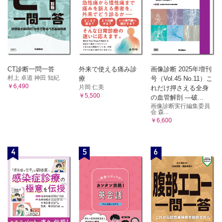
CT診断一問一答
外来で使える痛み診
画像診断 2025年増刊
村上 卓道 神田 知紀
療
号（Vol.45 No.11）こ
￥6,490
片岡 仁美
れだけ押さえる全身
￥5,500
の血管解剖 ―破...
画像診断実行編集委員
会 森...
￥6,600
4
5
6