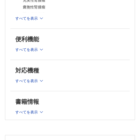
充実性腎腫瘤
放射線治療 Radiation Therapy
腎癌の放射線治療
嚢胞性腎腫瘤
膀胱癌の放射線治療
腎血管性病変
前立腺永久挿入密封小線源治療(低線量率組織内照射)
すべてを表示
透析腎と合併症
前立腺癌の高線量率組織内照射
前立腺癌の術後照射
●尿路
前立腺癌の寡分割照射
便利機能
感染症
前立腺癌のIMRT
尿路外傷
前立腺癌の陽子線治療
すべてを表示
前立腺癌の重粒子線治療
尿路結石
腎盂・尿管
対応機種
●後腹膜
後腹膜
すべてを表示
●副腎
機能性副腎疾患(原発性アルドステロン症など)
書籍情報
非機能性副腎疾患(非機能性腺腫、転移など)
●膀胱・前立腺・精巣
すべてを表示
膀胱
前立腺・精嚢
精巣・尿道・陰茎