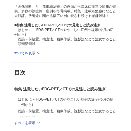
「画像診断」と「放射線治療」の両面から臨床に役立つ情報が充
実。多数の診療例・症例を毎号掲載。特集・連載も勉強になると
大好評。放射線に関わる幅広い層に愛され続ける老舗雑誌！
■特集 注意したいFDG-PET／CTでの見逃しと読み過ぎ
はじめに－ FDG-PET／CTのややこしい症例の堤示(今月の症
例から)
総論－前処置、検査法、画像作成、読影法などで注意すること
頭頸部領域
胸部領域
腹部領域
すべてを表示
婦人科領域
ほか
目次
特集 注意したいFDG-PET／CTでの見逃しと読み過ぎ
はじめに－ FDG-PET／CTのややこしい症例の堤示(今月の症
例から)
総論－前処置、検査法、画像作成、読影法などで注意すること
頭頸部領域
すべてを表示
胸部領域
腹部領域