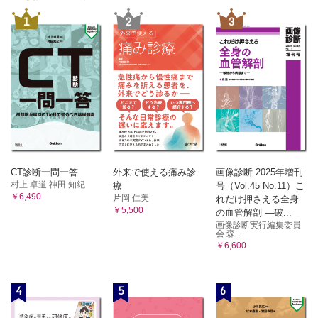
1
2
3
CT診断一問一答
外来で使える痛み診
画像診断 2025年増刊
村上 卓道 神田 知紀
療
号（Vol.45 No.11）こ
￥6,490
片岡 仁美
れだけ押さえる全身
￥5,500
の血管解剖 ―破...
画像診断実行編集委員
会 森...
￥6,600
4
5
6