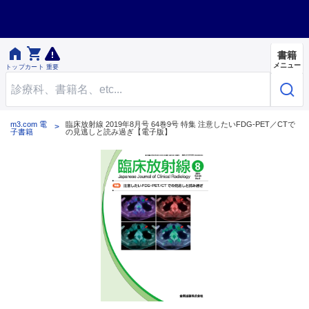


書籍
メニュー
トップ
カート
重要
m3.com 電
臨床放射線 2019年8月号 64巻9号 特集 注意したいFDG-PET／CTで
子書籍
の見逃しと読み過ぎ【電子版】