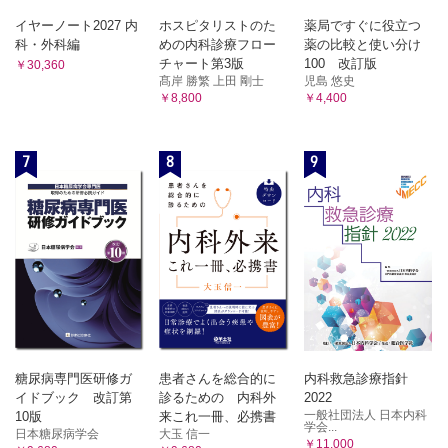
イヤーノート2027 内
ホスピタリストのた
薬局ですぐに役立つ
科・外科編
めの内科診療フロー
薬の比較と使い分け
チャート第3版
100 改訂版
￥30,360
髙岸 勝繁 上田 剛士
児島 悠史
￥8,800
￥4,400
7
8
9
糖尿病専門医研修ガ
患者さんを総合的に
内科救急診療指針
イドブック 改訂第
診るための 内科外
2022
一般社団法人 日本内科
10版
来これ一冊、必携書
学会...
日本糖尿病学会
大玉 信一
￥11,000