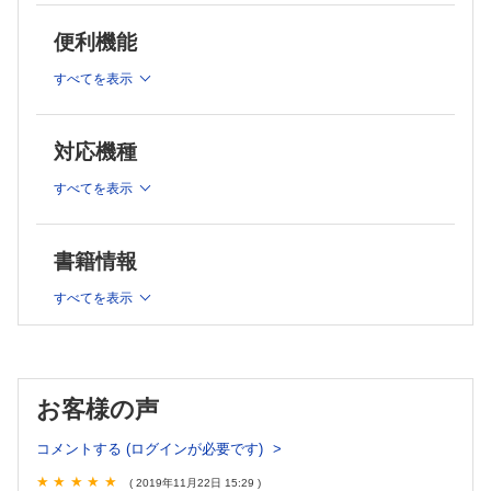
婦人科領域
便利機能
■診療
すべてを表示
心筋血流SPECTにおけるソフトウエアと医療スタッフの読影
傾向の検討
対応機種
限局性前立腺癌に対するI-125密封小線源永久挿入療法単独治
療後の直腸出血の検討
すべてを表示
■症例
動脈瘤型腸管悪性リンパ腫様のCT所見を呈した小腸GISTの2例
書籍情報
腹腔鏡下S状結腸切除後にポートサイトヘルニアを発症した1
すべてを表示
例
悪性腫瘍との鑑別に苦慮した骨盤内アミロイドーシスの1例
大量の血性腹水を伴った子宮内膜症の1例
膀胱タンポナーデで発症し、経尿道的切除された膀胱
paragangliomaの1例
お客様の声
■連載
コメントする (ログインが必要です)
今月の症例
( 2019年11月22日 15:29 )