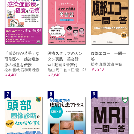
「感染症が苦手」な
医療スタッフのカン
腹部エコー 一問一
研修医へ 感染症診
タン実践！英会話
答
松本 直樹 渡邊 幸信
療の極意を伝授
web動画＆音声付
￥5,940
松本 哲哉 石和田 稔彦 ...
亀山 周二 佐々江 龍一郎
￥4,400
￥2,640
7
8
9