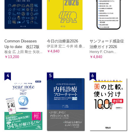
Common Diseases
今日の治療薬2026
サンフォード感染症
伊豆津 宏二 今井 靖 桑...
Up to date 改訂2版
治療ガイド2026
￥4,840
板金 広 上田 剛士 矢吹...
Henry F. Cham...
￥13,200
￥4,840
4
5
6