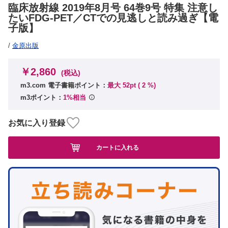
臨床放射線 2019年8月号 64巻9号 特集 注意し
たいFDG-PET／CTでの見逃しと読み過ぎ【電
子版】
/
金原出版
￥2,860
(税込)
m3.com 電子書籍ポイント：
最大 52pt (
2
%)
m3ポイント：
1%相当
お気に入り登録
カートに入れる