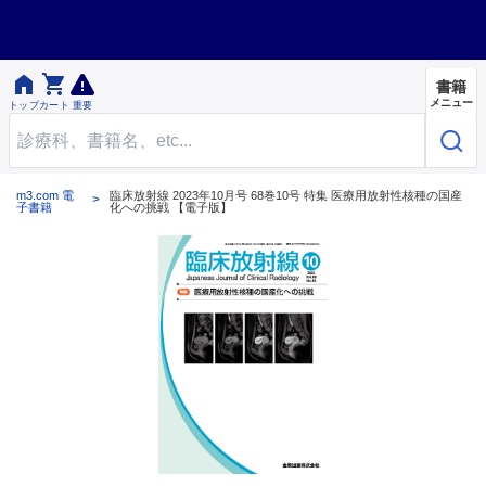


書籍
メニュー
トップ
カート
重要
m3.com 電
臨床放射線 2023年10月号 68巻10号 特集 医療用放射性核種の国産
子書籍
化への挑戦 【電子版】