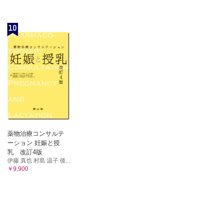
10
薬物治療コンサルテ
ーション 妊娠と授
乳 改訂4版
伊藤 真也 村島 温子 後...
￥9,900