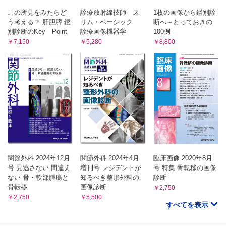
この所見をみたらど
診療放射線技師 ス
1枚の画像から鑑別診
う考える？ 肝胆膵 鑑
リム・ベーシック
断へ～とっておきの
別診断のKey Point
診療画像機器学
100例
￥7,150
￥5,280
￥8,800
関節外科 2024年12月
関節外科 2024年4月
臨床画像 2020年8月
号 見逃さない 間違え
増刊号 レジデントが
号 特集 骨転移の画像
ない 骨・軟部腫瘍と
知るべき整形外科の
診断
骨転移
画像診断
￥2,750
￥2,750
￥5,500
すべてを表示