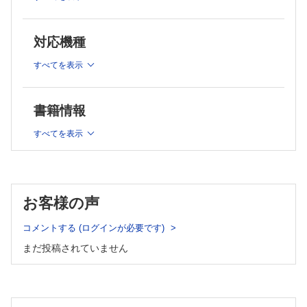
外傷に伴う非虚血性持続勃起症に対して選択的動脈塞栓術を施
行した1例 仕名野堅太郎ほか
子宮体癌との鑑別を要した異型ポリープ状腺筋腫の1例 川上由
対応機種
香ほか
胸腔内原発滑膜肉腫の1例 岡安和寛ほか
すべてを表示
結核性腹膜炎・腹膜播種様の所見を呈した肺吸虫症の1例 中村
勇星ほか
Polypoid endometriosisの1例 金井貴宏ほか
書籍情報
Schmorl結節と鑑別に難渋した極めてまれな脊椎原発性平滑筋
肉腫の1例 大石章朝ほか
すべてを表示
粘液塊による閉塞性黄疸をきたしたIPMC十二指腸穿破の1例
上田賢一ほか
連載
今月の症例 大石万里ほか
お客様の声
コメントする (ログインが必要です)
まだ投稿されていません