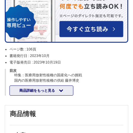
ページ数 :
106頁
書籍発行日 :
2023年10月
電子版発売日 :
2023年10月19日
目次
特集：医療用放射性核種の国産化への挑戦
国内の医療用放射性核種の供給 藤井博史
加速器を用いた医療用放射性核種製造の現状 市瀬 潤ほか
商品詳細をもっと見る
JAEAにおける原子炉を用いた医療用放射性核種の製造に向けた取組み
新居昌至ほか
医療用放射性核種の国産化への期待と課題 中村伸貴
症例
商品情報
頭蓋底から上位頸椎にかけて発生した骨内神経鞘腫の1例 大植智史ほか
傍咽頭間隙から発生した小児の脱分化型脂肪肉腫の1例 田中里可子ほか
外傷に伴う非虚血性持続勃起症に対して選択的動脈塞栓術を施行した1
例 仕名野堅太郎ほか