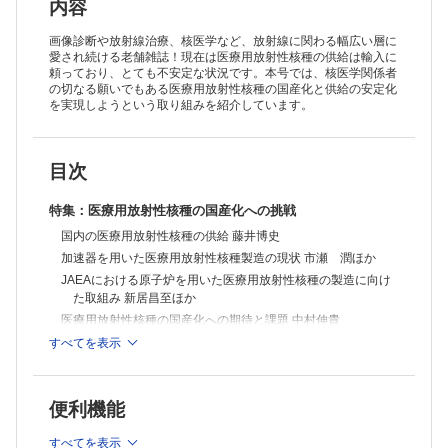
子宮体癌との鑑別を要した異型ポリープ状腺筋腫の1例 川上由香ほか
内容
胸腔内原発滑膜肉腫の1例 岡安和寛ほか
結核性腹膜炎・腹膜播種様の所見を呈した肺吸虫症の1例 中村勇星ほか
画像診断や放射線治療、核医学など、放射線に関わる幅広い層に
Polypoid endometriosisの1例 金井貴宏ほか
愛され続ける老舗雑誌！現在は医療用放射性核種の供給は輸入に
頼っており、とても不安定な状況です。本号では、核医学関係者
Schmorl結節と鑑別に難渋した極めてまれな脊椎原発性平滑筋肉腫の1
の切なる願いでもある医療用放射性核種の国産化と供給の安定化
例 大石章朝ほか
を実現しようという取り組みを紹介しています。
粘液塊による閉塞性黄疸をきたしたIPMC十二指腸穿破の1例 上田賢一
ほか
連載
今月の症例 大石万里ほか
目次
特集：医療用放射性核種の国産化への挑戦
国内の医療用放射性核種の供給 藤井博史
加速器を用いた医療用放射性核種製造の現状 市瀬 潤ほか
JAEAにおける原子炉を用いた医療用放射性核種の製造に向け
た取組み 新居昌至ほか
医療用放射性核種の国産化への期待と課題 中村伸貴
すべてを表示
症例
頭蓋底から上位頸椎にかけて発生した骨内神経鞘腫の1例 大植
智史ほか
便利機能
傍咽頭間隙から発生した小児の脱分化型脂肪肉腫の1例 田中里
可子ほか
すべてを表示