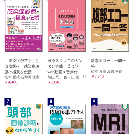
「感染症が苦手」な
医療スタッフのカン
腹部エコー 一問一
研修医へ 感染症診
タン実践！英会話
答
松本 直樹 渡邊 幸信
療の極意を伝授
web動画＆音声付
￥5,940
松本 哲哉 石和田 稔彦 ...
亀山 周二 佐々江 龍一郎
￥4,400
￥2,640
7
8
9