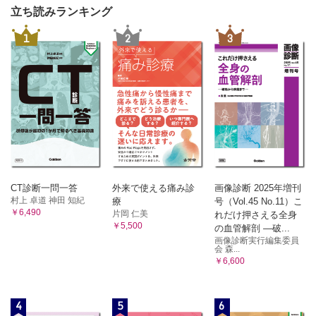
立ち読みランキング
1
2
3
CT診断一問一答
外来で使える痛み診
画像診断 2025年増刊
村上 卓道 神田 知紀
療
号（Vol.45 No.11）こ
￥6,490
片岡 仁美
れだけ押さえる全身
￥5,500
の血管解剖 ―破...
画像診断実行編集委員
会 森...
￥6,600
4
5
6