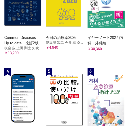
Common Diseases
今日の治療薬2026
イヤーノート2027 内
伊豆津 宏二 今井 靖 桑...
Up to date 改訂2版
科・外科編
￥4,840
板金 広 上田 剛士 矢吹...
￥30,360
￥13,200
4
5
6