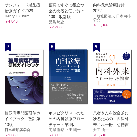
サンフォード感染症
薬局ですぐに役立つ
内科救急診療指針
治療ガイド2026
薬の比較と使い分け
2022
Henry F. Cham...
一般社団法人 日本内科
100 改訂版
学会...
￥4,840
児島 悠史
￥11,000
￥4,400
7
8
9
糖尿病専門医研修ガ
ホスピタリストのた
患者さんを総合的に
イドブック 改訂第
めの内科診療フロー
診るための 内科外
10版
チャート第3版
来これ一冊、必携書
日本糖尿病学会
髙岸 勝繁 上田 剛士
大玉 信一
￥9,680
￥8,800
￥9,680