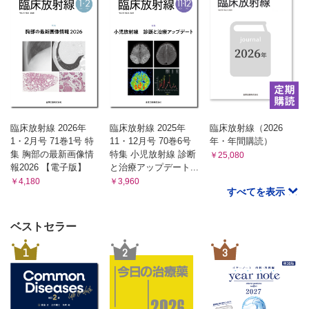
臨床放射線 2026年
臨床放射線 2025年
臨床放射線（2026
1・2月号 71巻1号 特
11・12月号 70巻6号
年・年間購読）
集 胸部の最新画像情
特集 小児放射線 診断
￥25,080
報2026 【電子版】
と治療アップデート...
￥4,180
￥3,960
すべてを表示
ベストセラー
1
2
3