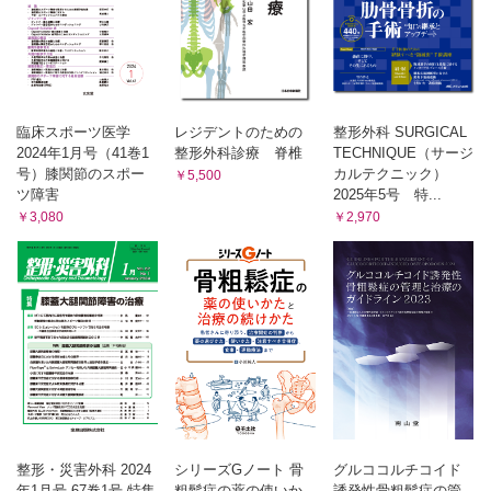
臨床スポーツ医学
レジデントのための
整形外科 SURGICAL
2024年1月号（41巻1
整形外科診療 脊椎
TECHNIQUE（サージ
号）膝関節のスポー
カルテクニック）
￥5,500
ツ障害
2025年5号 特...
￥3,080
￥2,970
整形・災害外科 2024
シリーズGノート 骨
グルココルチコイド
年1月号 67巻1号 特集
粗鬆症の薬の使いか
誘発性骨粗鬆症の管