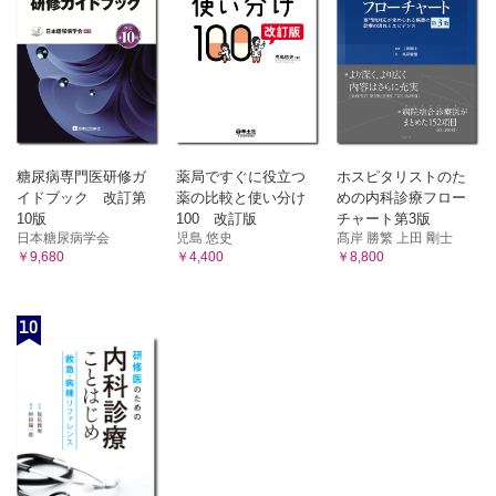
糖尿病専門医研修ガ
薬局ですぐに役立つ
ホスピタリストのた
イドブック 改訂第
薬の比較と使い分け
めの内科診療フロー
10版
100 改訂版
チャート第3版
日本糖尿病学会
児島 悠史
髙岸 勝繁 上田 剛士
￥9,680
￥4,400
￥8,800
10