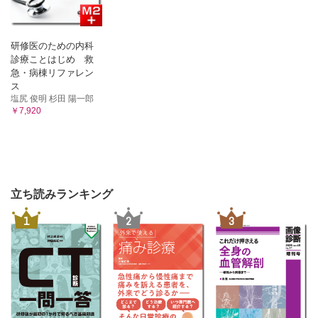
研修医のための内科
診療ことはじめ 救
急・病棟リファレン
ス
塩尻 俊明 杉田 陽一郎
￥7,920
立ち読みランキング
1
2
3