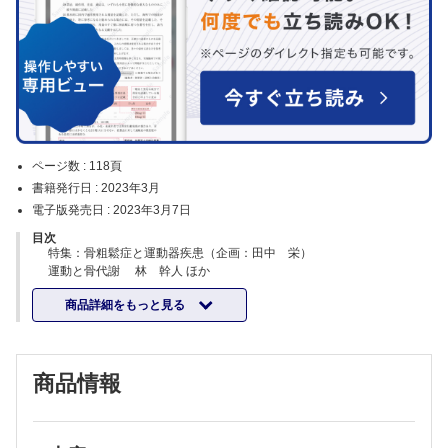
ページ数 :
118頁
書籍発行日 :
2023年3月
電子版発売日 :
2023年3月7日
目次
特集：骨粗鬆症と運動器疾患（企画：田中 栄）
運動と骨代謝 林 幹人 ほか
わが国の骨粗鬆症と骨折の長期トレンド 吉村典子
商品詳細をもっと見る
骨系統疾患と骨粗鬆症 大薗恵一
関節リウマチと骨粗鬆症 宗圓 聰
変形性関節症と骨粗鬆症 飯高世子
地域在住高齢女性におけるサルコペニア・フレイルと骨粗鬆症 金
商品情報
憲経 ほか
スポーツ選手における骨粗鬆症 鳥居 俊
股関節疾患と骨粗鬆症 山本卓明
後縦靱帯骨化症と骨代謝の関連 土肥 透 ほか