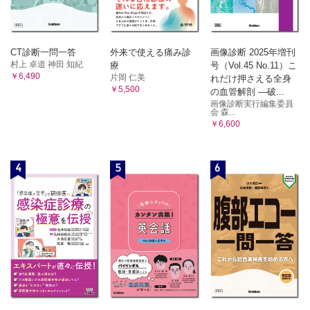
CT診断一問一答
外来で使える痛み診
画像診断 2025年増刊
村上 卓道 神田 知紀
療
号（Vol.45 No.11）こ
￥6,490
片岡 仁美
れだけ押さえる全身
￥5,500
の血管解剖 ―破...
画像診断実行編集委員
会 森...
￥6,600
4
5
6