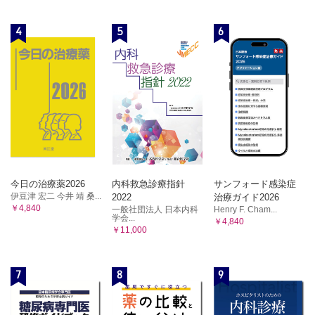
4
5
6
今日の治療薬2026
内科救急診療指針
サンフォード感染症
伊豆津 宏二 今井 靖 桑...
2022
治療ガイド2026
￥4,840
一般社団法人 日本内科
Henry F. Cham...
学会...
￥4,840
￥11,000
7
8
9