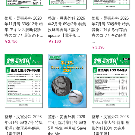
整形・災害外科 2020
整形・災害外科 2026
整形・災害外科 2026
年11月号 63巻12号 特
年2月号 69巻2号 特集
年7月号 69巻8号 特集
集 アキレス腱断裂診
投球障害肩の診療
骨折に対する保存治
療のコツと最近のト...
update 【電子版...
療のコツとその限界
...
￥2,750
￥3,190
￥3,190
整形・災害外科 2026
整形・災害外科 2026
整形・災害外科 2026
年6月号 69巻7号 特集
年4月臨時増刊号 69巻
年05月増大号 特集 整
肥満と整形外科疾患
5号 特集 半月板 Save
形外科100年の進歩
【電子版】
the Me...
【電子版】