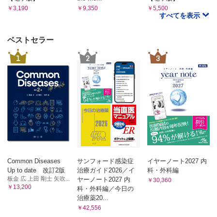
￥3,190
￥9,350
￥5,500
すべてを表示
ベストセラー
1
2
3
Common Diseases
サンフォード感染症
イヤーノート2027 内
Up to date 改訂2版
治療ガイド2026／イ
科・外科編
板金 広 上田 剛士 矢吹...
ヤーノート2027 内
￥30,360
￥13,200
科・外科編／今日の
治療薬20...
￥42,556