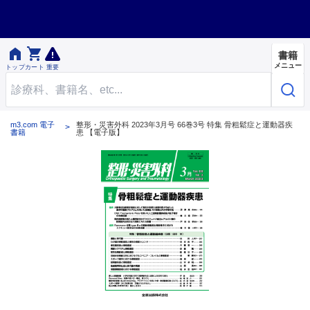


書籍
メニュー
トップ
カート
重要
m3.com 電子
整形・災害外科 2023年3月号 66巻3号 特集 骨粗鬆症と運動器疾
書籍
患 【電子版】