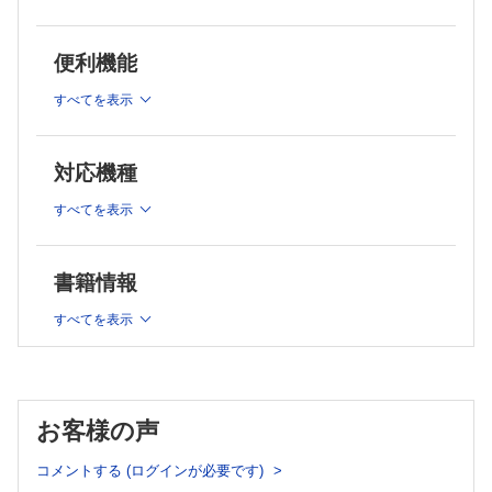
症 金 憲経 ほか
スポーツ選手における骨粗鬆症 鳥居 俊
便利機能
股関節疾患と骨粗鬆症 山本卓明
後縦靱帯骨化症と骨代謝の関連 土肥 透 ほか
すべてを表示
脊髄損傷患者における骨粗鬆症 坂井宏旭 ほか
―Personal View―
時間の使い方―最近，思うこと 射場浩介
対応機種
―新しい医療技術―
すべてを表示
小学校児童の歩行の基準値作成と成長による歩行の変化 伊
藤 忠 ほか
―臨 床―
書籍情報
大腿骨近位部骨折患者に対して整形外科医と麻酔科医が作成し
た
すべてを表示
集学的管理プログラムを用いた受傷後48 時間以内の早期手
術 深澤高広 ほか
CMK Trochanteric Plate を用いた人工股関節置換術後大転子
骨折の治療成績 寒川翔平 ほか
お客様の声
局所麻酔薬の混入と攪拌操作がジクロフェナク結合ヒアルロン
酸の股関節内注射の注入時間に与える影響 戸田佳孝 ほか
コメントする (ログインが必要です)
―症例―