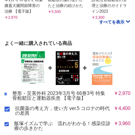
膝蓋大腿関節障害の
たと治療の続けかた
理と治療のガイドラ
治療 【電子版】
イン2023
￥5,500
￥2,970
￥3,300
すべてを表示
よく一緒に購入されている商品
+
+
整形・災害外科 2023年3月号 66巻3号 特集
￥2,970
骨粗鬆症と運動器疾患 【電子版】
抗菌薬の考え方，使い方 ver.5 コロナの時代
￥4,400
の差異
飯塚イズムで学ぶ 流れがわかる！感染症診
￥3,960
療の歩きかた