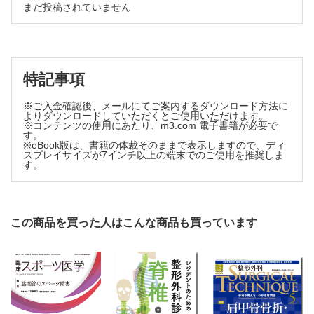
まだ投稿されていません
Rommens 分類typeⅢa の高齢者脆弱性骨盤骨折に対する
スクリュー固定法の治療成績 植木慎一 ほか
整形外科手術 名人の know‒how「ナビゲーションを用いた
骨・軟部腫瘍切除（CATS）」 船内雄生ほか
スポーツ医学 つれづれ草（39） 「文ふみ書きちらすはよ
特記事項
し」 武藤芳照
机上の想いのままに（58） 「懐かしき日々」 西野仁樹
※ご入金確認後、メールにてご案内するダウンロード方法に
よりダウンロードしていただくとご使用いただけます。
※コンテンツの使用にあたり、m3.com 電子書籍が必要で
す。
※eBook版は、書籍の体裁そのままで表示しますので、ディ
スプレイサイズが7インチ以上の端末でのご使用を推奨しま
す。
この商品を買った人はこんな商品も買っています