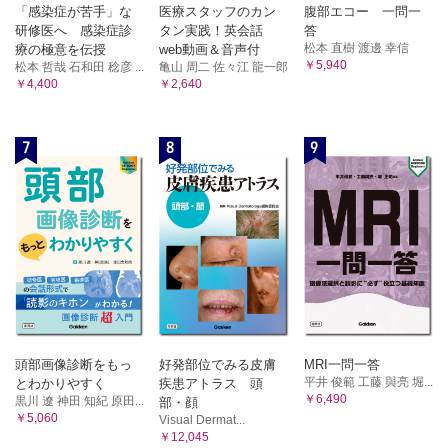
「感染症が苦手」な
医療スタッフのカン
腹部エコー 一問一
研修医へ 感染症診
タン実践！英会話
答
松本 直樹 渡邊 幸信
療の極意を伝授
web動画＆音声付
￥5,940
松本 哲哉 石和田 稔彦 ...
亀山 周二 佐々江 龍一郎
￥4,400
￥2,640
7
8
9
頭部画像診断をもっ
好発部位でみる皮膚
MRI一問一答
平井 俊範 工藤 與亮 堀...
とわかりやすく
疾患アトラス 頭
￥6,490
黒川 遼 神田 知紀 原田...
部・顔
￥5,060
Visual Dermat...
￥12,045