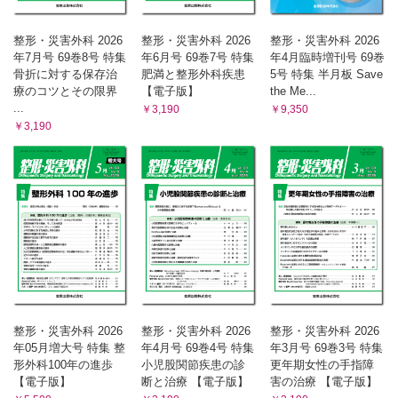
整形・災害外科 2026
整形・災害外科 2026
整形・災害外科 2026
年7月号 69巻8号 特集
年6月号 69巻7号 特集
年4月臨時増刊号 69巻
骨折に対する保存治
肥満と整形外科疾患
5号 特集 半月板 Save
療のコツとその限界
【電子版】
the Me...
...
￥3,190
￥9,350
￥3,190
整形・災害外科 2026
整形・災害外科 2026
整形・災害外科 2026
年05月増大号 特集 整
年4月号 69巻4号 特集
年3月号 69巻3号 特集
形外科100年の進歩
小児股関節疾患の診
更年期女性の手指障
【電子版】
断と治療 【電子版】
害の治療 【電子版】