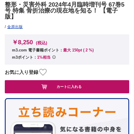
整形・災害外科 2024年4月臨時増刊号 67巻5
号 特集 骨折治療の現在地を知る！ 【電子
版】
/
金原出版
￥8,250
(税込)
m3.com 電子書籍ポイント：
最大 150pt (
2
%)
m3ポイント：
1%相当
お気に入り登録
カートに入れる