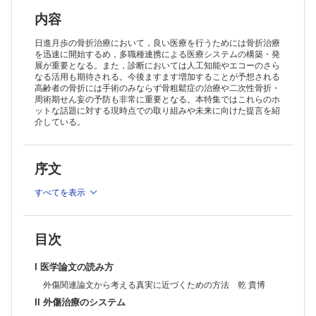
日本版best practice tariff−多職種による骨折リエゾンサービス：日本の
最先端はこれだ！ 福田 文雄
内容
III 診断
整形外科外傷におけるAI診断の現状と展望 井元 佑一
日進月歩の骨折治療において，良い医療を行うためには骨折治療
小児肘関節外傷に対するエコー診断のすすめ−何をどの順番にみる
を迅速に開始するめ，多職種連携による医療システムの構築・発
展が重要となる。また，診断においては人工知能やエコーのさら
か？ 中川 知郎
なる活用も期待される。今後ますます増加することが予想される
IV 治療指針・治療戦略
高齢者の骨折には手術のみならず骨粗鬆症の治療や二次性骨折・
鎖骨骨折に対する最新の治療指針・治療戦略 島村 安則
周術期せん妄の予防も非常に重要となる。本特集ではこれらのホ
上腕骨骨折に合併した橈骨神経麻痺に対する最新の治療指針・治療戦
ットな話題に対する現時点での取り組みや未来に向けた提言を紹
略 坂 なつみ
介している。
橈骨遠位端骨折治療の変遷と現在地−各時代の最新治療は誰に何をもた
らしてきたのか？ 善家 雄吉
大腿骨ステム周囲骨折に対する最新の治療指針・治療戦略 横尾 賢
序文
重度脛骨開放骨折に対する最新の治療戦略 二村 謙太郎
ピロン骨折に対する最新の治療指針・治療戦略 依光 正則
すべてを表示
V 高齢者・脆弱性骨折
続発性骨粗鬆症の診断と治療update −皆さん、見逃してませんか？ 野
津 雅和
二次性骨折予防を目指した最新の骨粗鬆症治療update −どの薬を使うべ
目次
きか 萩野 浩
高齢者の周術期せん妄の診断と治療update 菊地 未紗子
I 医学論文の読み方
脆弱性骨盤輪骨折の診断と治療update −いつ手術を決めて、どう固定す
るか 本田 哲史
外傷関連論文から考える真実に近づくための方法 乾 貴博
骨粗鬆症性椎体骨折の診療update 星野 雅俊
II 外傷治療のシステム
上腕骨近位端骨折に対するリバース型人工肩関節全置換術(RSA)の適応