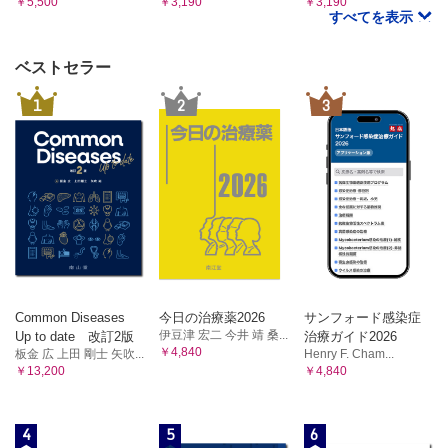
￥5,500
￥3,190
￥3,190
すべてを表示
ベストセラー
1
2
3
Common Diseases
今日の治療薬2026
サンフォード感染症
伊豆津 宏二 今井 靖 桑...
Up to date 改訂2版
治療ガイド2026
￥4,840
板金 広 上田 剛士 矢吹...
Henry F. Cham...
￥13,200
￥4,840
4
5
6