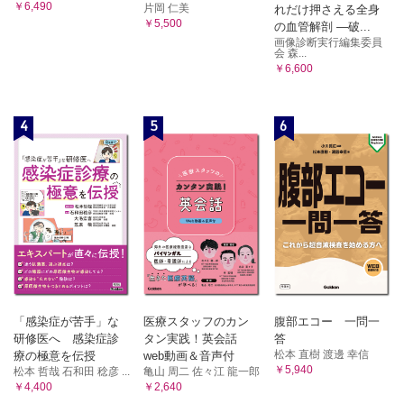
￥6,490
片岡 仁美
れだけ押さえる全身
￥5,500
の血管解剖 ―破...
画像診断実行編集委員
会 森...
￥6,600
4
5
6
「感染症が苦手」な
医療スタッフのカン
腹部エコー 一問一
研修医へ 感染症診
タン実践！英会話
答
松本 直樹 渡邊 幸信
療の極意を伝授
web動画＆音声付
￥5,940
松本 哲哉 石和田 稔彦 ...
亀山 周二 佐々江 龍一郎
￥4,400
￥2,640