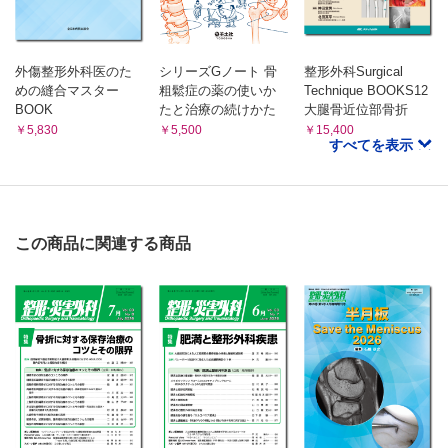
外傷整形外科医のた
シリーズGノート 骨
整形外科Surgical
めの縫合マスター
粗鬆症の薬の使いか
Technique BOOKS12
BOOK
たと治療の続けかた
大腿骨近位部骨折
￥5,830
￥5,500
￥15,400
すべてを表示
この商品に関連する商品