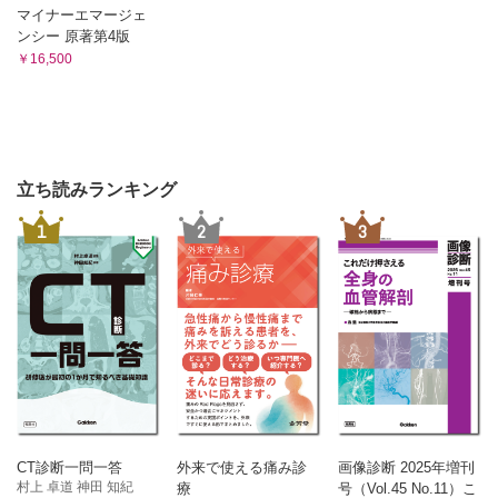
マイナーエマージェ
ンシー 原著第4版
￥16,500
立ち読みランキング
1
2
3
CT診断一問一答
外来で使える痛み診
画像診断 2025年増刊
村上 卓道 神田 知紀
療
号（Vol.45 No.11）こ