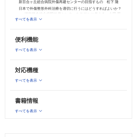
新百合ヶ丘総合病院外傷再建センターの目指すもの 松下 隆
と手術手技 塚田 圭輔
成人や高齢者の上腕骨遠位部骨折に対する治療 寺浦 英俊
日本で外傷整形外科治療を適切に行うにはどうすればよいか？
高齢者の上腕骨遠位部骨折に対する人工肘関節置換術の適応と手術手
−湘南鎌倉総合病院外傷センターをモデルに考える 土田 芳
技 川崎 恵吉
すべてを表示
彦
大腿骨頚部骨折に対するセメント使用人工骨頭挿入術 −セメントテクニ
帝京大学医学部附属病院外傷センター−大学附属施設としての
ックを中心に 小林 史朋
役割は何か？ 松井 健太郎
大腿骨近位部の骨転移による病的骨折に対する人工関節置換術のすす
便利機能
ヒップフラクチャーセンター−これまでの取り組みとこれから
め 籾井 健太
目指すもの 脇 貴洋
非定型大腿骨骨折の診断と治療 −何が問題か？ その解決策は何か？
すべてを表示
日本版best practice tariff−多職種による骨折リエゾンサービ
新倉 隆宏
ス：日本の最先端はこれだ！ 福田 文雄
高齢者の大腿骨遠位部骨折に対する早期荷重を目指した内固定法 山下
伸之輔
III 診断
高齢者の足関節骨折に対するTTCネイル固定について 木村 依音
対応機種
整形外科外傷におけるAI診断の現状と展望 井元 佑一
高齢者足関節周囲骨折に対するMATILDA法の適応と手術手技 野坂 光
小児肘関節外傷に対するエコー診断のすすめ−何をどの順番に
司
すべてを表示
みるか？ 中川 知郎
VI 感染・偽関節
偽関節患者に対する自家末梢血CD34陽性細胞移植による骨・血管再生
IV 治療指針・治療戦略
医療について 大江 啓介
鎖骨骨折に対する最新の治療指針・治療戦略 島村 安則
書籍情報
Induced membrane technique(Masquelet法)における色付き骨セメント
上腕骨骨折に合併した橈骨神経麻痺に対する最新の治療指針・
使用のすすめ 佐藤 寿充
すべてを表示
治療戦略 坂 なつみ
High CALI(ハイカリ)のトリセツ 長谷川 真之
橈骨遠位端骨折治療の変遷と現在地−各時代の最新治療は誰に
何をもたらしてきたのか？ 善家 雄吉
大腿骨ステム周囲骨折に対する最新の治療指針・治療戦略 横
尾 賢