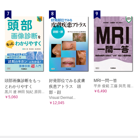
7
8
9
頭部画像診断をもっ
好発部位でみる皮膚
MRI一問一答
平井 俊範 工藤 與亮 堀...
とわかりやすく
疾患アトラス 頭
￥6,490
黒川 遼 神田 知紀 原田...
部・顔
￥5,060
Visual Dermat...
￥12,045