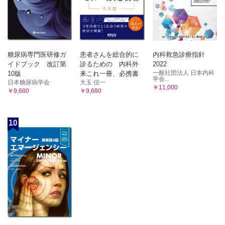
糖尿病専門医研修ガ
患者さんを総合的に
内科救急診療指針
イドブック 改訂第
診るための 内科外
2022
一般社団法人 日本内科
10版
来これ一冊、必携書
学会...
日本糖尿病学会
大玉 信一
￥11,000
￥9,680
￥9,680
10