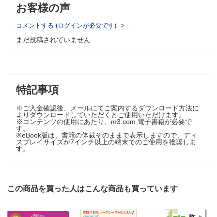
お客様の声
重度脛骨開放骨折に対する最新の治療戦略 二村 謙太郎
ピロン骨折に対する最新の治療指針・治療戦略 依光 正則
コメントする (ログインが必要です)
V 高齢者・脆弱性骨折
まだ投稿されていません
続発性骨粗鬆症の診断と治療update −皆さん、見逃してません
か？ 野津 雅和
二次性骨折予防を目指した最新の骨粗鬆症治療update −どの薬
を使うべきか 萩野 浩
高齢者の周術期せん妄の診断と治療update 菊地 未紗子
特記事項
脆弱性骨盤輪骨折の診断と治療update −いつ手術を決めて、ど
う固定するか 本田 哲史
※ご入金確認後、メールにてご案内するダウンロード方法に
骨粗鬆症性椎体骨折の診療update 星野 雅俊
よりダウンロードしていただくとご使用いただけます。
※コンテンツの使用にあたり、m3.com 電子書籍が必要で
上腕骨近位端骨折に対するリバース型人工肩関節全置換術
す。
(RSA)の適応と手術手技 塚田 圭輔
※eBook版は、書籍の体裁そのままで表示しますので、ディ
スプレイサイズが7インチ以上の端末でのご使用を推奨しま
成人や高齢者の上腕骨遠位部骨折に対する治療 寺浦 英俊
す。
高齢者の上腕骨遠位部骨折に対する人工肘関節置換術の適応と
手術手技 川崎 恵吉
大腿骨頚部骨折に対するセメント使用人工骨頭挿入術 −セメン
トテクニックを中心に 小林 史朋
この商品を買った人はこんな商品も買っています
大腿骨近位部の骨転移による病的骨折に対する人工関節置換術
のすすめ 籾井 健太
非定型大腿骨骨折の診断と治療 −何が問題か？ その解決策は何