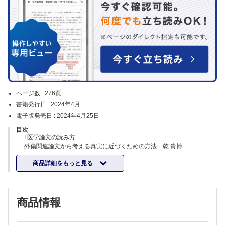
ページ数 :
276頁
書籍発行日 :
2024年4月
電子版発売日 :
2024年4月25日
目次
I 医学論文の読み方
外傷関連論文から考える真実に近づくための方法 乾 貴博
II 外傷治療のシステム
商品詳細をもっと見る
新百合ヶ丘総合病院外傷再建センターの目指すもの 松下 隆
日本で外傷整形外科治療を適切に行うにはどうすればよいか？−湘南鎌
倉総合病院外傷センターをモデルに考える 土田 芳彦
帝京大学医学部附属病院外傷センター−大学附属施設としての役割は何
商品情報
か？ 松井 健太郎
ヒップフラクチャーセンター−これまでの取り組みとこれから目指すも
の 脇 貴洋