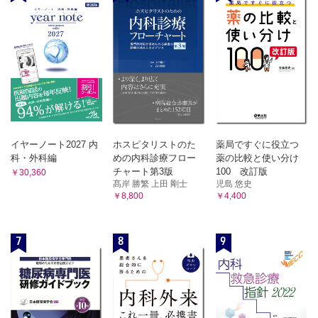
イヤーノート2027 内
ホスピタリストのた
薬局ですぐに役立つ
科・外科編
めの内科診療フロー
薬の比較と使い分け
チャート第3版
100 改訂版
￥30,360
髙岸 勝繁 上田 剛士
児島 悠史
￥8,800
￥4,400
7
8
9