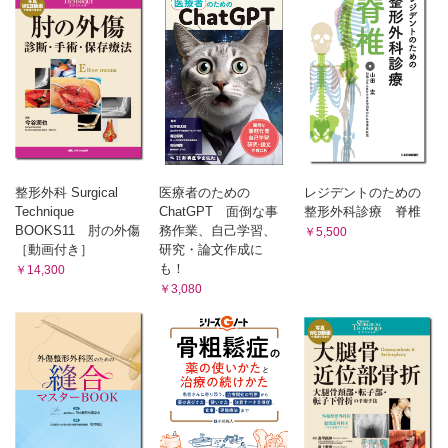
か？ 新倉 隆宏
高齢者の大腿骨遠位部骨折に対する早期荷重を目指した内固定
法 山下 伸之輔
高齢者の足関節骨折に対するTTCネイル固定について 木村 依
音
高齢者足関節周囲骨折に対するMATILDA法の適応と手術手
技 野坂 光司
VI 感染・偽関節
偽関節患者に対する自家末梢血CD34陽性細胞移植による骨・
整形外科 Surgical
医療者のための
レジデントのための
血管再生医療について 大江 啓介
Technique
ChatGPT 面倒な事
整形外科診療 脊椎
Induced membrane technique(Masquelet法)における色付き骨
BOOKS11 肘の外傷
務作業、自己学習、
￥5,500
セメント使用のすすめ 佐藤 寿充
［動画付き］
研究・論文作成に
High CALI(ハイカリ)のトリセツ 長谷川 真之
も！
￥14,300
￥3,080