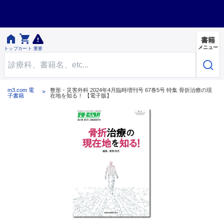


書籍
メニュー
トップ
カート
重要
m3.com 電
整形・災害外科 2024年4月臨時増刊号 67巻5号 特集 骨折治療の現
子書籍
在地を知る！ 【電子版】