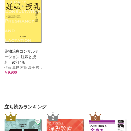
薬物治療コンサルテ
ーション 妊娠と授
乳 改訂4版
伊藤 真也 村島 温子 後...
￥9,900
立ち読みランキング
1
2
3