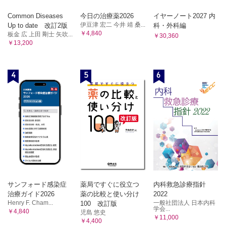
Common Diseases
今日の治療薬2026
イヤーノート2027 内
伊豆津 宏二 今井 靖 桑...
Up to date 改訂2版
科・外科編
￥4,840
板金 広 上田 剛士 矢吹...
￥30,360
￥13,200
4
5
6
サンフォード感染症
薬局ですぐに役立つ
内科救急診療指針
治療ガイド2026
薬の比較と使い分け
2022
Henry F. Cham...
一般社団法人 日本内科
100 改訂版
学会...
￥4,840
児島 悠史
￥11,000
￥4,400