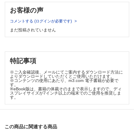
第14回……斎田 俊明
お客様の声
ちょっと一息 医局ラウンジ
第52回 滋賀医科大学
コメントする (ログインが必要です)
憧鉄雑感
まだ投稿されていません
第134回 光線療法の進歩……安部 正敏
症例
心電図モニターシールによるアレルギー性接触皮膚炎の2
例……羽鳥 由夏ほか
診断に苦慮した左内果の箸異物症の1例……豊澤 優衣ほか
特記事項
足底皮下の金属異物（縫い針）の1例……今井みちるほか
※ご入金確認後、メールにてご案内するダウンロード方法に
イベルメクチンによる多形紅斑の1例……松立 吉弘ほか
よりダウンロードしていただくとご使用いただけます。
ST合剤による中毒性表皮壊死症の1例……玉寄 史子ほか
※コンテンツの使用にあたり、m3.com 電子書籍が必要で
す。
イオパミドールによる急性汎発性発疹性膿疱症の1例……平山
※eBook版は、書籍の体裁そのままで表示しますので、ディ
愛里彩ほか
スプレイサイズが7インチ以上の端末でのご使用を推奨しま
す。
濾胞性リンパ腫と閉塞性細気管支炎を合併した腫瘍随伴性天疱
瘡の1例……赤松 由規ほか
右大腿切断術に至った壊疽性膿皮症の1例……勝又 文徳ほか
帝王切開術後に発症し，壊死性軟部組織感染症と鑑別を要した
壊疽性膿皮症の1例……小田 充思ほか
この商品に関連する商品
シクロスポリンが奏効したWells症候群の1例……山口 祐子ほ
か