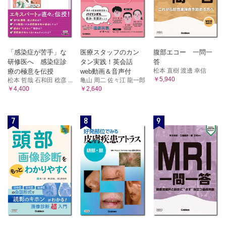
「感染症が苦手」な
医療スタッフのカン
腹部エコー 一問一
研修医へ 感染症診
タン実践！英会話
答
松本 直樹 渡邊 幸信
療の極意を伝授
web動画＆音声付
￥5,940
松本 哲哉 石和田 稔彦 ...
亀山 周二 佐々江 龍一郎
￥4,400
￥2,640
7
8
9