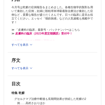
た高齢者汎発性膿疱性乾癬の1例……陳 鵬飛ほか
顆粒球単球吸着除去療法を施行した妊婦の汎発性膿疱性乾癬の1例……
今月号は乾癬の症例報告をまとめました。各種生物学的製剤を用
長岡 麻美ほか
いて奏効した症例，妊婦に顆粒球単球吸着除去療法が奏効した症
例など，貴重な報告が盛りだくさんです。日々の臨床に是非お役
Clinicolor
立てください。エッセイ「憧鉄雑感」などの人気連載も掲載中で
爪甲下に生じたエクリン汗孔腫の1例……中谷眞理子ほか
す！
巻頭言
興味のあることをみつける 川瀬 正昭
≫ 「皮膚科の臨床」最新号・バックナンバーはこちら
臨床研究
≫
皮膚科の臨床（2023年度定期購読）受付中！
重症円形脱毛症に対するトリアムシノロン内服療法
―当科15年間での30例の治療成績―……橋本 喜夫ほか
※本製品はPCでの閲覧も可能です。
Ackermanの『診断病理学の実践哲学』を読む
製品のご購入後、「購入済ライセンス一覧」より、オンライン環
すべてを表示
境で閲覧可能なPDF版をご覧いただけます。詳細は
こちら
でご確
第14回……斎田 俊明
認ください。
ちょっと一息 医局ラウンジ
推奨ブラウザ： Firefox 最新版 / Google Chrome 最新版 / Safari
第52回 滋賀医科大学
序文
最新版
憧鉄雑感
第134回 光線療法の進歩……安部 正敏
すべてを表示
症例
心電図モニターシールによるアレルギー性接触皮膚炎の2例……羽鳥
由夏ほか
診断に苦慮した左内果の箸異物症の1例……豊澤 優衣ほか
目次
足底皮下の金属異物（縫い針）の1例……今井みちるほか
イベルメクチンによる多形紅斑の1例……松立 吉弘ほか
特集 乾癬
ST合剤による中毒性表皮壊死症の1例……玉寄 史子ほか
グセルクマブ治療中断後も長期間効果が持続した乾癬の2
イオパミドールによる急性汎発性発疹性膿疱症の1例……平山愛里彩ほ
例……高村さおりほか
か