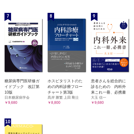
7
8
9
糖尿病専門医研修ガ
ホスピタリストのた
患者さんを総合的に
イドブック 改訂第
めの内科診療フロー
診るための 内科外
10版
チャート第3版
来これ一冊、必携書
日本糖尿病学会
髙岸 勝繁 上田 剛士
大玉 信一
￥9,680
￥8,800
￥9,680
10