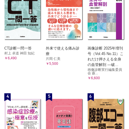
CT診断一問一答
外来で使える痛み診
画像診断 2025年増刊
村上 卓道 神田 知紀
療
号（Vol.45 No.11）こ
￥6,490
片岡 仁美
れだけ押さえる全身
￥5,500
の血管解剖 ―破...
画像診断実行編集委員
会 森...
￥6,600
4
5
6