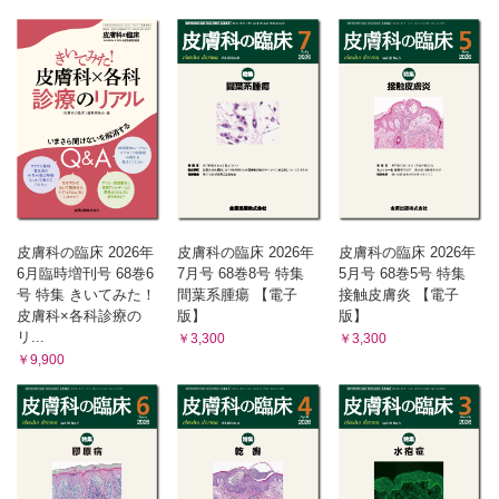
静脈還流障害との関連を示唆したリポイド類壊死症―自験7例
の検討を含めて―……竹内 瑞希ほか
若年女性の外陰部に生じた硬化性萎縮性苔癬の1例……朱 瀛
瑤ほか
爪甲下に生じたエクリン汗孔腫の1例……中谷眞理子ほか
異所性過誤腫性胸腺腫の1例……藤井 皓ほか
肝細胞癌の眼瞼皮膚転移の1例……渡辺 舞ほか
犬疥癬の1例……高橋 拓矢ほか
MiniReport
皮膚潰瘍形成を伴った毛母腫の1例……梅田 由貴ほか
皮膚科の臨床 2026年
皮膚科の臨床 2026年
皮膚科の臨床 2026年
口唇に限局した痂皮性膿痂疹の1例……岡本 修ほか
6月臨時増刊号 68巻6
7月号 68巻8号 特集
5月号 68巻5号 特集
鼠径リンパ節郭清後に発症したAnesthesia Mumpsの1例……
号 特集 きいてみた！
間葉系腫瘍 【電子
接触皮膚炎 【電子
廣瀬 梓ほか
皮膚科×各科診療の
版】
版】
リ...
￥3,300
￥3,300
￥9,900