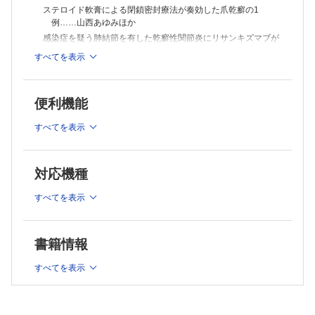
濾胞性リンパ腫と閉塞性細気管支炎を合併した腫瘍随伴性天疱瘡の1
ステロイド軟膏による閉鎖密封療法が奏効した爪乾癬の1
例……赤松 由規ほか
例……山西あゆみほか
右大腿切断術に至った壊疽性膿皮症の1例……勝又 文徳ほか
感染症を疑う肺結節を有した乾癬性関節炎にリサンキズマブが
帝王切開術後に発症し，壊死性軟部組織感染症と鑑別を要した壊疽性膿
奏効した1例……加倉井真主ほか
すべてを表示
皮症の1例……小田 充思ほか
ブロダルマブ自己中断後に膿疱化を生じた乾癬性関節炎の1
シクロスポリンが奏効したWells症候群の1例……山口 祐子ほか
例……廣瀬 梓ほか
静脈還流障害との関連を示唆したリポイド類壊死症―自験7例の検討を
急性ぶどう膜炎を伴う膿疱性乾癬に対しアダリムマブが奏効し
含めて―……竹内 瑞希ほか
便利機能
た1例……松田 吉弘ほか
若年女性の外陰部に生じた硬化性萎縮性苔癬の1例……朱 瀛瑤ほか
セクキヌマブによりステロイドとシクロスポリン内服治療から
爪甲下に生じたエクリン汗孔腫の1例……中谷眞理子ほか
すべてを表示
離脱できた高齢者汎発性膿疱性乾癬の1例……陳 鵬飛ほか
異所性過誤腫性胸腺腫の1例……藤井 皓ほか
肝細胞癌の眼瞼皮膚転移の1例……渡辺 舞ほか
顆粒球単球吸着除去療法を施行した妊婦の汎発性膿疱性乾癬の
犬疥癬の1例……高橋 拓矢ほか
1例……長岡 麻美ほか
対応機種
MiniReport
Clinicolor
皮膚潰瘍形成を伴った毛母腫の1例……梅田 由貴ほか
すべてを表示
爪甲下に生じたエクリン汗孔腫の1例……中谷眞理子ほか
口唇に限局した痂皮性膿痂疹の1例……岡本 修ほか
鼠径リンパ節郭清後に発症したAnesthesia Mumpsの1例……廣瀬 梓
巻頭言
ほか
興味のあることをみつける 川瀬 正昭
書籍情報
臨床研究
すべてを表示
重症円形脱毛症に対するトリアムシノロン内服療法
―当科15年間での30例の治療成績―……橋本 喜夫ほか
Ackermanの『診断病理学の実践哲学』を読む