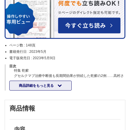
ページ数 :
148頁
書籍発行日 :
2023年5月
電子版発売日 :
2023年5月9日
目次
特集 乾癬
グセルクマブ治療中断後も長期間効果が持続した乾癬の2例……高村さ
おりほか
商品詳細をもっと見る
ステロイド軟膏による閉鎖密封療法が奏効した爪乾癬の1例……山西あ
ゆみほか
感染症を疑う肺結節を有した乾癬性関節炎にリサンキズマブが奏効した
1例……加倉井真主ほか
商品情報
ブロダルマブ自己中断後に膿疱化を生じた乾癬性関節炎の1例……廣
瀬 梓ほか
急性ぶどう膜炎を伴う膿疱性乾癬に対しアダリムマブが奏効した1
例……松田 吉弘ほか
セクキヌマブによりステロイドとシクロスポリン内服治療から離脱でき
内容