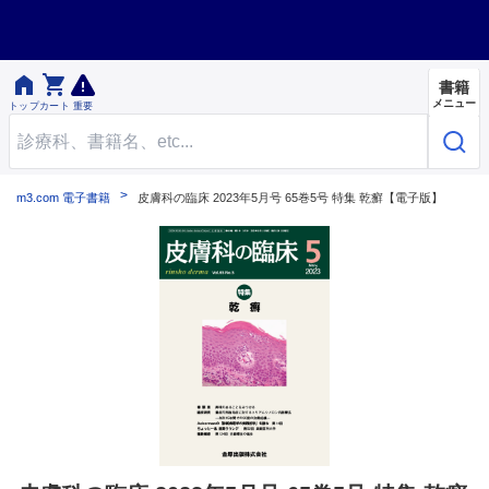


書籍
メニュー
トップ
カート
重要
m3.com 電子書籍
皮膚科の臨床 2023年5月号 65巻5号 特集 乾癬【電子版】