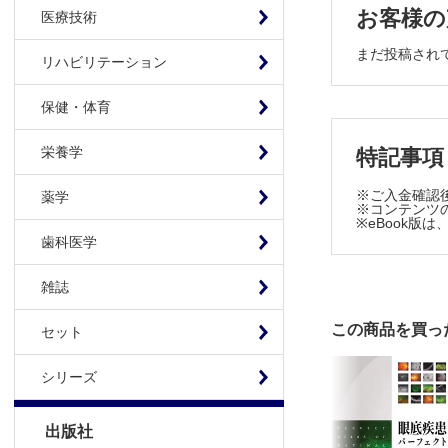
お客様の
51.ハイパー
医療技術
國方 彦志
まだ投稿され
リハビリテーション
原著論文
角膜不正乱
保健・体育
野崎 浩希
症例報告
栄養学
特記事項
11歳女児にみられた
※ご入金確認
薬学
長岡 広祐
※コンテンツの
※eBook
私の経験
歯科医学
Lacquer
雑誌
岩見 千丈
この商品を買っ
セット
シリーズ
出版社