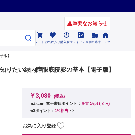
重要なお知らせ






カート
お気に入り
購入履歴
ライセンス
利用端末
トップ
電子版】
 ここが知りたい緑内障眼底読影の基本【電子版】
￥3,080
(税込)
m3.com 電子書籍ポイント：
最大 56pt (
2
%)
m3ポイント：
1%相当
お気に入り登録