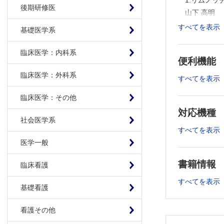
1.リムノ
後期研修医
山下 高明
2.網膜神
すべてを表示
基礎医学系
生杉 謙吾
3.上方視神
臨床医学：内科系
便利機能
金森 章泰
4.傾斜乳
臨床医学：外科系
すべてを表示
中西 秀雄
臨床医学：その他
5.近視眼の
対応機種
大久保 真司
社会医学系
6.緑内障
すべてを表示
溝上 志朗
医学一般
綜説
書籍情報
臨床看護
視神経炎とO
栗本 拓治
すべてを表示
基礎看護
裂孔原性網膜剥離
馬場 隆之
看護その他
機器・薬剤紹