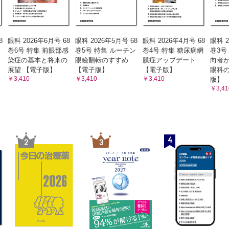
8
眼科 2026年6月号 68
眼科 2026年5月号 68
眼科 2026年4月号 68
眼科 2
と
巻6号 特集 前眼部感
巻5号 特集 ルーチン
巻4号 特集 糖尿病網
巻3号
染症の基本と将来の
眼瞼翻転のすすめ
膜症アップデート
向者
展望 【電子版】
【電子版】
【電子版】
眼科の
￥3,410
￥3,410
￥3,410
版】
￥3,41
4
2
3