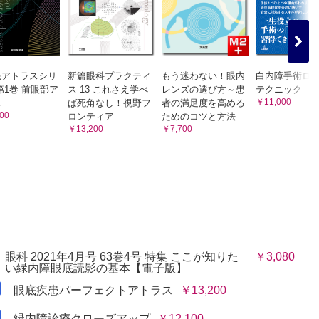
患アトラスシリ
新篇眼科プラクティ
もう迷わない！眼内
白内障手術ロ
第1巻 前眼部ア
ス 13 これさえ学べ
レンズの選び方～患
テクニック
￥11,000
ス
ば死角なし！視野フ
者の満足度を高める
00
ロンティア
ためのコツと方法
￥13,200
￥7,700
眼科 2021年4月号 63巻4号 特集 ここが知りた
￥3,080
い緑内障眼底読影の基本【電子版】
眼底疾患パーフェクトアトラス
￥13,200
緑内障診療クローズアップ
￥12,100