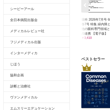
シービーアール
眼科 2026年7月号 6
全日本病院出版会
巻7号 特集 緑内障
他の眼科専門領域と
メディカルレビュー社
の連携 【電子版】
￥3,410
フジメディカル出版
インターメディカ
ベストセラー
じほう
1
協和企画
診断と治療社
ヴァンメディカル
エムスリーエデュケーション