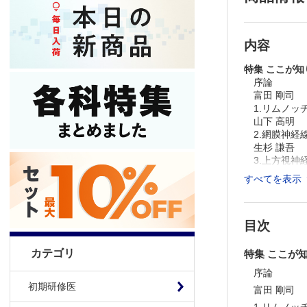
内容
特集 ここが
序論
富田 剛司
1.リムノッ
山下 高明
2.網膜神経
生杉 謙吾
3.上方視神経
金森 章泰
すべてを表示
＞
眼科バック
目次
＞
眼科（202
カテゴリ
特集 ここが
※本製品はP
序論
製品のご購入
初期研修医
富田 剛司
推奨ブラウザ： Fi