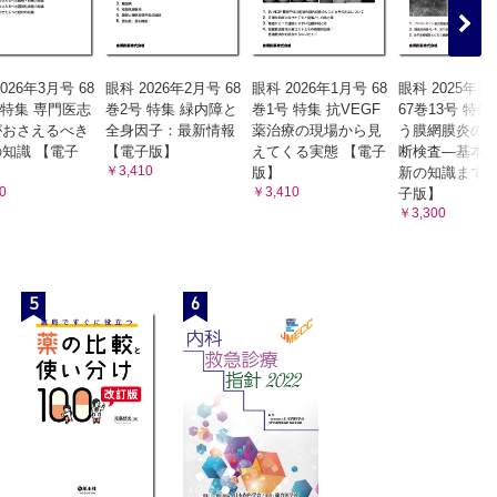
026年3月号 68
眼科 2026年2月号 68
眼科 2026年1月号 68
眼科 2025年1
 特集 専門医志
巻2号 特集 緑内障と
巻1号 特集 抗VEGF
67巻13号 特集
がおさえるべき
全身因子：最新情報
薬治療の現場から見
う膜網膜炎の
知識 【電子
【電子版】
えてくる実態 【電子
断検査―基本
￥3,410
版】
新の知識まで―
0
￥3,410
子版】
￥3,300
5
6