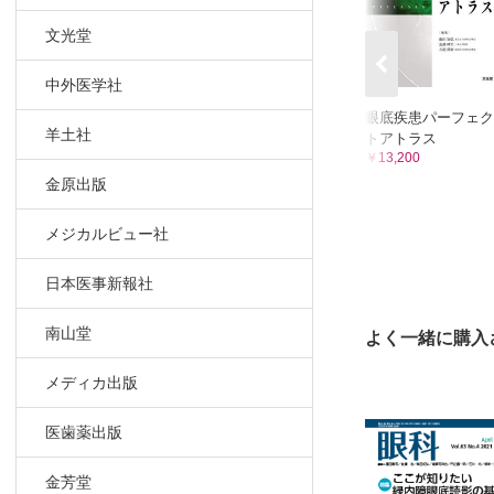
文光堂
中外医学社
眼底疾患パーフェク
羊土社
トアトラス
￥13,200
金原出版
メジカルビュー社
日本医事新報社
南山堂
よく一緒に購入
メディカ出版
医歯薬出版
金芳堂