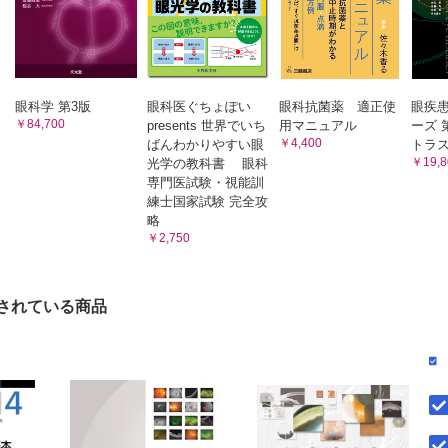
眼科学 第3版
眼科医ぐちょぽい
眼科抗菌薬 適正使
眼疾
￥84,700
presents 世界でいち
用マニュアル
ーズ 
￥4,400
ばんわかりやすい眼
トラ
￥19,8
光学の教科書 眼科
専門医試験・視能訓
練士国家試験 完全攻
略
￥2,750
されている商品