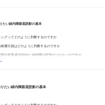
11歳女児にみられたintrapapillary hemorrhage with adjacen
peripapillary subretinal hemorrhageの1例
長岡 広祐
私の経験
Lacquer crackを伴う病的近視でみられた強膜の部分的な伸
岩見 千丈
知りたい緑内障眼底読影の基本
チングってどのように判断するのですか
線維層欠損はどのように判断するのですか
部分低形成(SSOH)と緑内障の区別がつかないのですが
ナンバー
1年度年間購読）
知りたい緑内障眼底読影の基本
Cでの閲覧も可能です。
後、「購入済ライセンス一覧」より、オンライン環境で閲覧可能なPDF
refox 最新版 / Google Chrome 最新版 / Safari 最新版