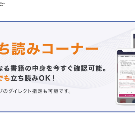
2.網膜神経線維層欠損はどのように判断するのですか
生杉 謙吾
3.上方視神経部分低形成(SSOH)と緑内障の区別がつかな
が
金森 章泰
4.傾斜乳頭と緑内障の区別がつかないのですが
中西 秀雄
5.近視眼のコーヌスと緑内障のPPAの違いは何ですか
大久保 真司
6.緑内障における構造と機能の整合性って何ですか
溝上 志朗
綜説
視神経炎とOCT
栗本 拓治
裂孔原性網膜剥離－Japan-Retinal Detachment Registry
踏まえて－
馬場 隆之
機器・薬剤紹介
51.ハイパービット(HyperVit、日本アルコン)
國方 彦志
原著論文
角膜不正乱視による視力低下症例に対するレーザー網膜走
の検討
野崎 浩希
症例報告