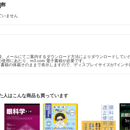
声
ビット(HyperVit、日本アルコン)
ていません
視による視力低下症例に対するレーザー網膜走査型眼鏡の検討
intrapapillary hemorrhage with adjacent peripapillary subreti
後、メールにてご案内するダウンロード方法によりダウンロードしてい
使用にあたり、m3.com 電子書籍が必要です。
版は、書籍の体裁そのままで表示しますので、ディスプレイサイズが7イン
 crackを伴う病的近視でみられた強膜の部分的な伸展
た人はこんな商品も買っています