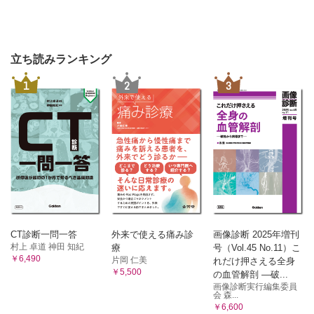
立ち読みランキング
1
2
3
CT診断一問一答
外来で使える痛み診
画像診断 2025年増刊
村上 卓道 神田 知紀
療
号（Vol.45 No.11）こ
￥6,490
片岡 仁美
れだけ押さえる全身
￥5,500
の血管解剖 ―破...
画像診断実行編集委員
会 森...
￥6,600