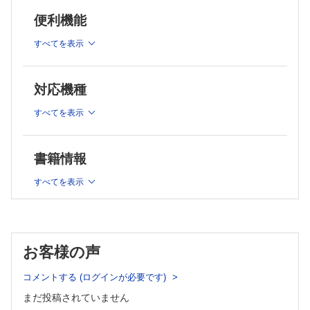
3.眼底自発蛍光
便利機能
慶野 博
4.光干渉断層計(OCT)(1)ぶどう膜網膜炎
すべてを表示
谷川 彰
5.光干渉断層計(OCT)(2)網膜色素上皮症および類縁疾患
松宮 亘
対応機種
6.OCT angiography
坪田 欣也
すべてを表示
綜説
老視矯正眼内レンズの現状と動向
書籍情報
ビッセン宮島 弘子
サイトメガロウイルスによる眼内炎症の最近の知見
すべてを表示
八幡 信代
機器・薬剤紹介
92.アフリベルセプト(アイリーア)8mg
片岡 恵子
お客様の声
症例報告
初回症状鎮静に時間を要したCOVID-19併発Vogt-小柳-原田病
コメントする (ログインが必要です)
の1例
まだ投稿されていません
丹野 美和子