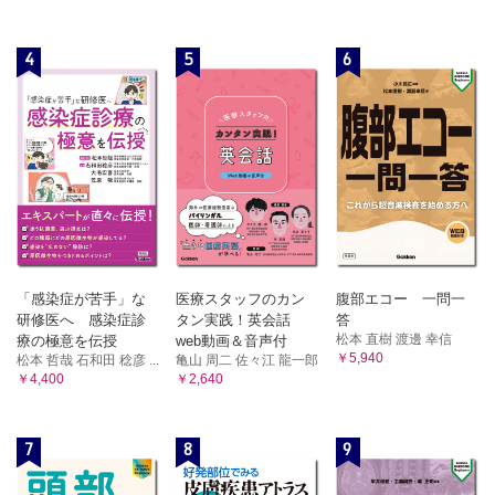
4
5
6
「感染症が苦手」な
医療スタッフのカン
腹部エコー 一問一
研修医へ 感染症診
タン実践！英会話
答
松本 直樹 渡邊 幸信
療の極意を伝授
web動画＆音声付
￥5,940
松本 哲哉 石和田 稔彦 ...
亀山 周二 佐々江 龍一郎
￥4,400
￥2,640
7
8
9