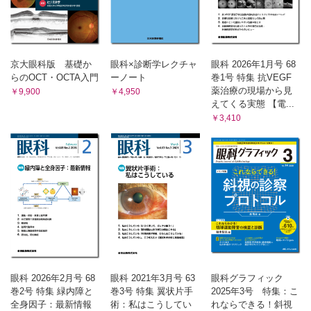
京大眼科版 基礎か
眼科×診断学レクチャ
眼科 2026年1月号 68
らのOCT・OCTA入門
ーノート
巻1号 特集 抗VEGF
薬治療の現場から見
￥9,900
￥4,950
えてくる実態 【電...
￥3,410
眼科 2026年2月号 68
眼科 2021年3月号 63
眼科グラフィック
巻2号 特集 緑内障と
巻3号 特集 翼状片手
2025年3号 特集：こ
全身因子：最新情報
術：私はこうしてい
れならできる！斜視