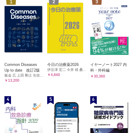
1
2
3
Common Diseases
今日の治療薬2026
イヤーノート2027 内
伊豆津 宏二 今井 靖 桑...
Up to date 改訂2版
科・外科編
￥4,840
板金 広 上田 剛士 矢吹...
￥30,360
￥13,200
4
5
6