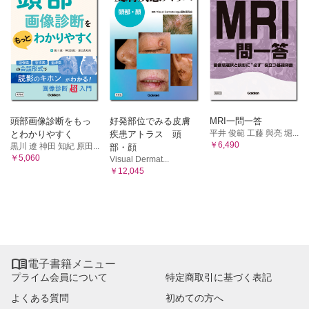
頭部画像診断をもっ
好発部位でみる皮膚
MRI一問一答
平井 俊範 工藤 與亮 堀...
とわかりやすく
疾患アトラス 頭
￥6,490
黒川 遼 神田 知紀 原田...
部・顔
￥5,060
Visual Dermat...
￥12,045

電子書籍メニュー
プライム会員について
特定商取引に基づく表記
よくある質問
初めての方へ