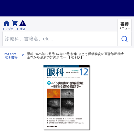


書籍
メニュー
トップ
カート
重要
m3.com
眼科 2025年12月号 67巻13号 特集 ぶどう膜網膜炎の画像診断検査―
電子書籍
基本から最新の知識まで― 【電子版】