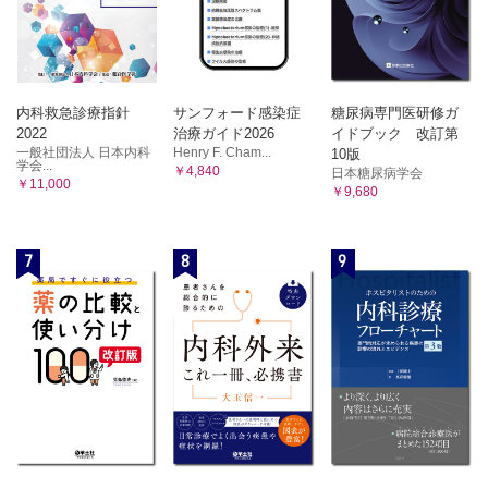
内科救急診療指針
サンフォード感染症
糖尿病専門医研修ガ
2022
治療ガイド2026
イドブック 改訂第
一般社団法人 日本内科
Henry F. Cham...
10版
学会...
￥4,840
日本糖尿病学会
￥11,000
￥9,680
7
8
9