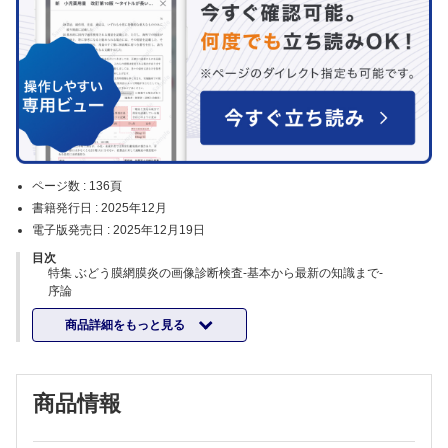
ページ数 :
136頁
書籍発行日 :
2025年12月
電子版発売日 :
2025年12月19日
目次
特集 ぶどう膜網膜炎の画像診断検査-基本から最新の知識まで-
序論
後藤 浩
商品詳細をもっと見る
1.フルオレセイン蛍光眼底造影
眞下 永
2.インドシアニングリーン蛍光眼底造影
竹内 大
商品情報
3.眼底自発蛍光
慶野 博
4.光干渉断層計(OCT)(1)ぶどう膜網膜炎