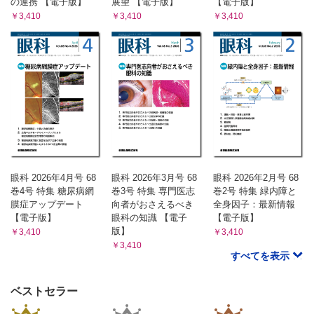
の連携 【電子版】
展望 【電子版】
【電子版】
￥3,410
￥3,410
￥3,410
眼科 2026年4月号 68
眼科 2026年3月号 68
眼科 2026年2月号 68
巻4号 特集 糖尿病網
巻3号 特集 専門医志
巻2号 特集 緑内障と
膜症アップデート
向者がおさえるべき
全身因子：最新情報
【電子版】
眼科の知識 【電子
【電子版】
版】
￥3,410
￥3,410
￥3,410
すべてを表示
ベストセラー