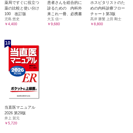
薬局ですぐに役立つ
患者さんを総合的に
ホスピタリストのた
薬の比較と使い分け
診るための 内科外
めの内科診療フロー
100 改訂版
来これ一冊、必携書
チャート第3版
児島 悠史
大玉 信一
髙岸 勝繁 上田 剛士
￥4,400
￥9,680
￥8,800
10
当直医マニュアル
2026 第29版
井上 賀元
￥5,720