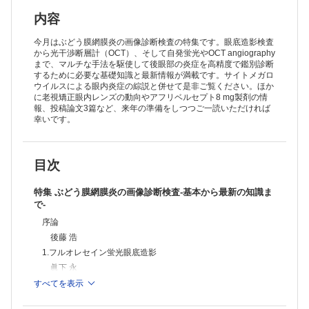
谷川 彰
5.光干渉断層計(OCT)(2)網膜色素上皮症および類縁疾患
内容
松宮 亘
6.OCT angiography
今月はぶどう膜網膜炎の画像診断検査の特集です。眼底造影検査
坪田 欣也
から光干渉断層計（OCT）、そして自発蛍光やOCT angiography
まで、マルチな手法を駆使して後眼部の炎症を高精度で鑑別診断
綜説
するために必要な基礎知識と最新情報が満載です。サイトメガロ
老視矯正眼内レンズの現状と動向
ウイルスによる眼内炎症の綜説と併せて是非ご覧ください。ほか
ビッセン宮島 弘子
に老視矯正眼内レンズの動向やアフリベルセプト8 mg製剤の情
サイトメガロウイルスによる眼内炎症の最近の知見
報、投稿論文3篇など、来年の準備をしつつご一読いただければ
八幡 信代
幸いです。
機器・薬剤紹介
92.アフリベルセプト(アイリーア)8mg
片岡 恵子
目次
症例報告
初回症状鎮静に時間を要したCOVID-19併発Vogt-小柳-原田病の1例
丹野 美和子
特集 ぶどう膜網膜炎の画像診断検査-基本から最新の知識ま
結膜扁平上皮癌に対する局所マイトマイシンC療法により特異な副作用
で-
を生じた1例
序論
野牛 悠那
後藤 浩
私の経験
眼内液の微生物学的検査が診断に有用であった真菌性眼内炎の3例
1.フルオレセイン蛍光眼底造影
宮瀬 太志
眞下 永
2.インドシアニングリーン蛍光眼底造影
すべてを表示
竹内 大