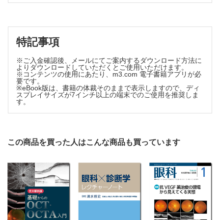
結膜扁平上皮癌に対する局所マイトマイシンC療法により特異
な副作用を生じた1例
野牛 悠那
私の経験
特記事項
眼内液の微生物学的検査が診断に有用であった真菌性眼内炎の
3例
※ご入金確認後、メールにてご案内するダウンロード方法に
よりダウンロードしていただくとご使用いただけます。
宮瀬 太志
※コンテンツの使用にあたり、m3.com 電子書籍アプリが必
要です。
※eBook版は、書籍の体裁そのままで表示しますので、ディ
スプレイサイズが7インチ以上の端末でのご使用を推奨しま
す。
この商品を買った人はこんな商品も買っています