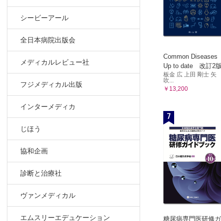
シービーアール
全日本病院出版会
Common Diseases
メディカルレビュー社
Up to date 改訂2
板金 広 上田 剛士 矢
吹...
フジメディカル出版
￥13,200
インターメディカ
7
じほう
協和企画
診断と治療社
ヴァンメディカル
エムスリーエデュケーション
糖尿病専門医研修ガ