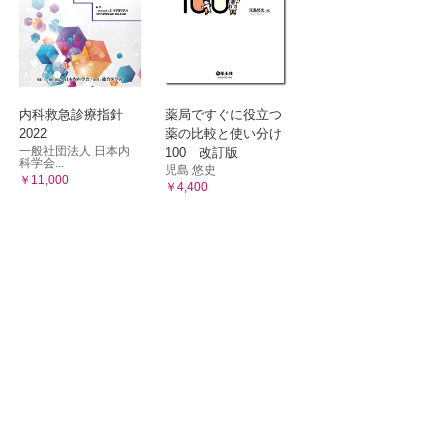
内科救急診療指針
薬局ですぐに役立つ
2022
薬の比較と使い分け
一般社団法人 日本内
100 改訂版
科学会...
児島 悠史
￥11,000
￥4,400