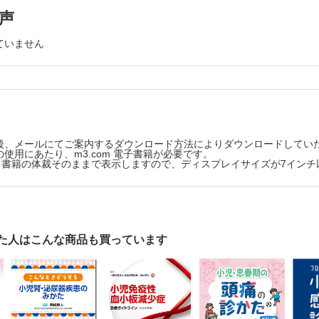
オクローヌス症状のみから診断したミオクローヌス・ジストニア症候群（D
声
の外国業績より
ていません
医科大学小児科学教室
のピーナッツアレルギーにおける経口免疫療法の有効性と安全性（the Immune T
試験
免疫異常患者への予防接種：日本における全国調査
を用いたイムノフェノタイピングによるMIS-Cと川崎病の識別
ウマチ疾患の診断と層別化を促す血液トランスクリプトミクス：概念の
後、メールにてご案内するダウンロード方法によりダウンロードしてい
使用にあたり、m3.com 電子書籍が必要です。
版は、書籍の体裁そのままで表示しますので、ディスプレイサイズが7イン
た人はこんな商品も買っています