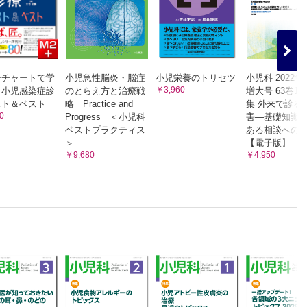
ーチャートで学
小児急性脳炎・脳症
小児栄養のトリセツ
小児科 2022年
￥3,960
 小児感染症診
のとらえ方と治療戦
増大号 63巻11
スト＆ベスト
略 Practice and
集 外来で診る
0
Progress ＜小児科
害―基礎知識
ベストプラクティス
ある相談への
＞
【電子版】
￥9,680
￥4,950