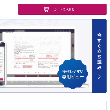
香
カートに入れる
える
宮本雄策
穂
木 尚
くした
田畑恭
 敦
晴加ほか
ヌス・ジ
ほか