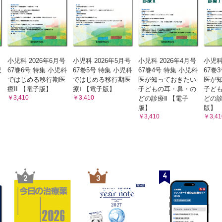
小児科 2026年6月号
小児科 2026年5月号
小児科 2026年4月号
小児科
児
67巻6号 特集 小児科
67巻5号 特集 小児科
67巻4号 特集 小児科
67巻
ではじめる移行期医
ではじめる移行期医
医が知っておきたい
医が
療II 【電子版】
療Ⅰ 【電子版】
子どもの耳・鼻・の
子ど
￥3,410
￥3,410
どの診療Ⅱ 【電子
どの診
版】
版】
￥3,410
￥3,41
4
2
3