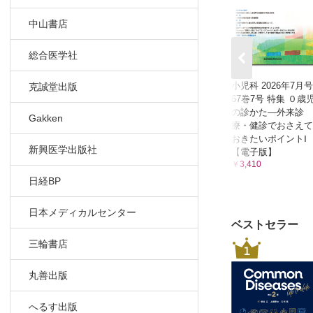
中山書店
総合医学社
小児科 2026年7月号
克誠堂出版
67巻7号 特集 ０歳
の診かた―外来診
Gakken
療・健診でおさえて
おきたいポイントⅠ
新興医学出版社
【電子版】
￥3,410
日経BP
日本メディカルセンター
ベストセラー
三輪書店
1
丸善出版
へるす出版