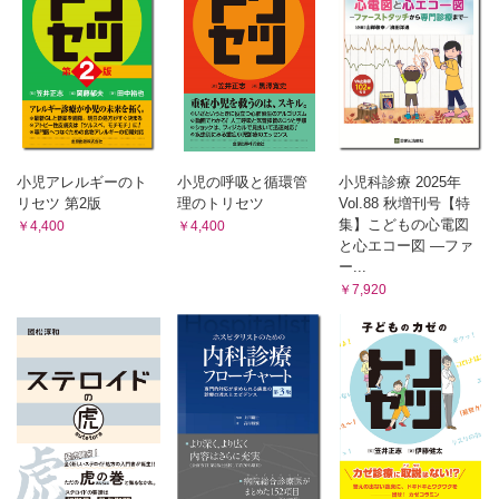
小児アレルギーのト
小児の呼吸と循環管
小児科診療 2025年
リセツ 第2版
理のトリセツ
Vol.88 秋増刊号【特
集】こどもの心電図
￥4,400
￥4,400
と心エコー図 ―ファ
ー...
￥7,920