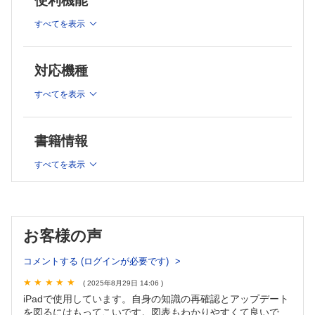
便利機能
5.停留精巣
すべてを表示
杉多 良文
6.精巣水瘤・精索水瘤
此元 竜雄
対応機種
7.精索静脈瘤
兼松 明弘
すべてを表示
8.尿路結
石安 藤太郎
書籍情報
9.二分脊椎・神経因性膀胱
市野 みどり
すべてを表示
10.急性陰嚢症
浅沼 宏
11.尿路感染症
金子 一成
お客様の声
綜説
小児喘息のスムーズな移行期医療のために−内科からの視点
コメントする (ログインが必要です)
岩永 賢司
社会小児科学
( 2025年8月29日 14:06 )
iPadで使用しています。自身の知識の再確認とアップデート
「患者の意思」について患者の視点から再考する
を図るにはもってこいです。図表もわかりやすくて良いで