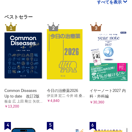
すべてを表示
ベストセラー
1
2
3
Common Diseases
今日の治療薬2026
イヤーノート2027 内
伊豆津 宏二 今井 靖 桑...
Up to date 改訂2版
科・外科編
￥4,840
板金 広 上田 剛士 矢吹...
￥30,360
￥13,200
4
5
6