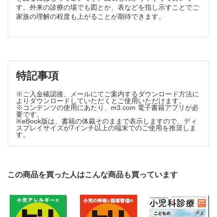
兼児 敏浩
す。外来の診療の場でも図とか、表などを指し示すことでご
症例
家族の理解の程度も上がることが期待できます。
意識障害を呈した福山型筋ジストロフィーの横紋筋融解症の1
例
藤本 卓也
［連載］最近の外国業績より
呼吸器 日本医科大学小児科学教室
特記事項
①若年者における鼻腔上皮のトランスクリプトームプロファイ
ルと喘息エンドタイプ
※ご入金確認後、メールにてご案内するダウンロード方法に
②新生児の緊急気管挿管におけるビデオ喉頭鏡の有効性：無作
よりダウンロードしていただくとご使用いただけます。
※コンテンツの使用にあたり、m3.com 電子書籍アプリが必
為化比較試験
要です。
③RS ウイルス感染症に対する経口F 蛋白阻害薬Ziresovir の有
※eBook版は、書籍の体裁そのままで表示しますので、ディ
スプレイサイズが7インチ以上の端末でのご使用を推奨しま
効性：第Ⅲ相無作為化比較試験
す。
④RS ウイルス細気管支炎に対するニルセビマブの実臨床効
果：多施設症例対照研究
この商品を買った人はこんな商品も買っています