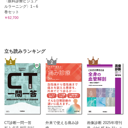
〈眼科診療ビジュア
ルラーニング〉1～6
巻セット
￥62,700
立ち読みランキング
1
2
3
CT診断一問一答
外来で使える痛み診
画像診断 2025年増刊
村上 卓道 神田 知紀