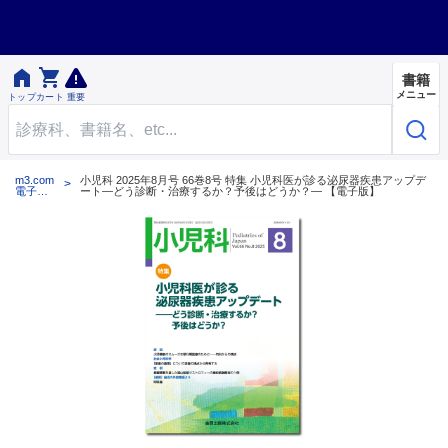


書籍
メニュー
トップ
カート
重要
m3.com
小児科 2025年8月号 66巻8号 特集 小児科医が診る泌尿器疾患アップデ
電子書
ート―どう診断・治療するか？予後はどうか？― 【電子版】
籍