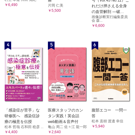
療
号（Vol.45 No.11）こ
￥6,490
片岡 仁美
れだけ押さえる全身
￥5,500
の血管解剖 ―破...
画像診断実行編集委員
会 森...
￥6,600
4
5
6
「感染症が苦手」な
医療スタッフのカン
腹部エコー 一問一
研修医へ 感染症診
タン実践！英会話
答
松本 直樹 渡邊 幸信
療の極意を伝授
web動画＆音声付
￥5,940
松本 哲哉 石和田 稔彦 ...
亀山 周二 佐々江 龍一郎
￥4,400
￥2,640