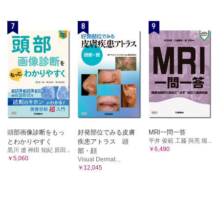
7
8
9
頭部画像診断をもっ
好発部位でみる皮膚
MRI一問一答
平井 俊範 工藤 與亮 堀...
とわかりやすく
疾患アトラス 頭
￥6,490
黒川 遼 神田 知紀 原田...
部・顔
￥5,060
Visual Dermat...
￥12,045