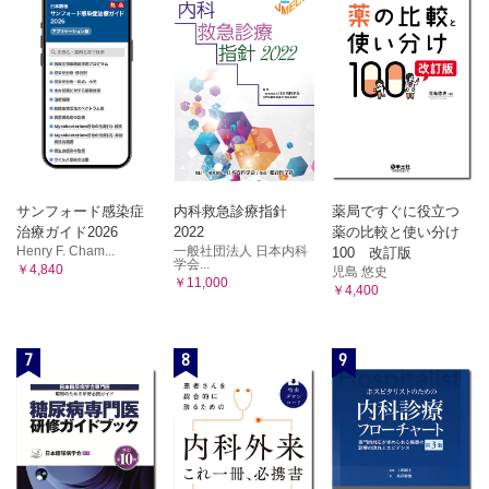
サンフォード感染症
内科救急診療指針
薬局ですぐに役立つ
治療ガイド2026
2022
薬の比較と使い分け
Henry F. Cham...
一般社団法人 日本内科
100 改訂版
学会...
￥4,840
児島 悠史
￥11,000
￥4,400
7
8
9