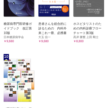
糖尿病専門医研修ガ
患者さんを総合的に
ホスピタリストのた
イドブック 改訂第
診るための 内科外
めの内科診療フロー
10版
来これ一冊、必携書
チャート第3版
日本糖尿病学会
大玉 信一
髙岸 勝繁 上田 剛士
￥9,680
￥9,680
￥8,800
10