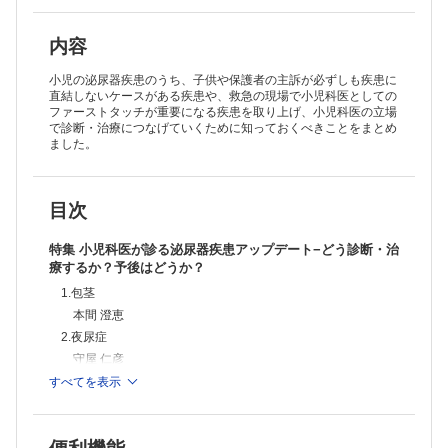
内容
小児の泌尿器疾患のうち、子供や保護者の主訴が必ずしも疾患に
直結しないケースがある疾患や、救急の現場で小児科医としての
ファーストタッチが重要になる疾患を取り上げ、小児科医の立場
で診断・治療につなげていくために知っておくべきことをまとめ
ました。
目次
特集 小児科医が診る泌尿器疾患アップデート−どう診断・治
療するか？予後はどうか？
1.包茎
本間 澄恵
2.夜尿症
守屋 仁彦
3.尿失禁
すべてを表示
武田 詩奈子
4.尿道下裂・陰茎彎曲
澁谷 聡一