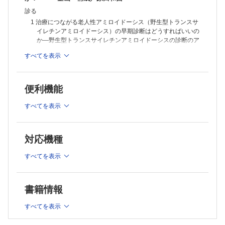
診る
1 治療につながる老人性アミロイドーシス（野生型トランスサ
イレチンアミロイドーシス）の早期診断はどうすればいいの
か―野生型トランスサイレチンアミロイドーシスの診断のア
ルゴリズムと治療薬タファミジス（ビンダケル®）に関する
すべてを表示
医療経済面も含めて― 佐野元昭
2 CKD合併急性心不全ではうっ血とWRFのどちらを重視する
か? 森 建文
便利機能
3 心不全の貧血はどう治療する？ 加賀谷 豊
4 認知症と循環器病の深い関係 猪原匡史
すべてを表示
5 がんを合併した循環器疾患について知っておくべきこと
石田純一
識る
対応機種
6 CKDが循環器疾患を引き起こす機序は？ 機序に基づく治療
は？ 常喜信彦，田中友里
すべてを表示
7 超高齢者循環器疾患患者のポリファーマシーの対応 小島
太郎，秋下雅弘
治す
書籍情報
8 超高齢者に多いHFpEFの薬物治療は？ 今村輝彦
9 超高齢心不全患者に対するGDMTは何歳まで行うべきか？生
すべてを表示
命予後とADLのどちらを重視すべきか，在宅ではどうすべき
か？ 吉川 勉