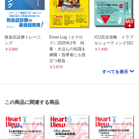
敗血症診療トレーニ
Emer-Log（エマロ
ICU完全攻略 トラブ
ング
グ）2025年2号 特
ルシューティング162
集：きほんの知識を
￥3,960
￥7,480
網羅！指導者にも役
立つ救急...
￥2,970
すべてを表示
この商品に関連する商品