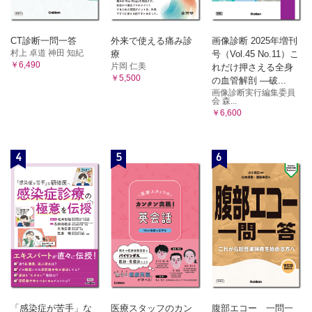
CT診断一問一答
外来で使える痛み診
画像診断 2025年増刊
村上 卓道 神田 知紀
療
号（Vol.45 No.11）こ
￥6,490
片岡 仁美
れだけ押さえる全身
￥5,500
の血管解剖 ―破...
画像診断実行編集委員
会 森...
￥6,600
4
5
6
「感染症が苦手」な
医療スタッフのカン
腹部エコー 一問一