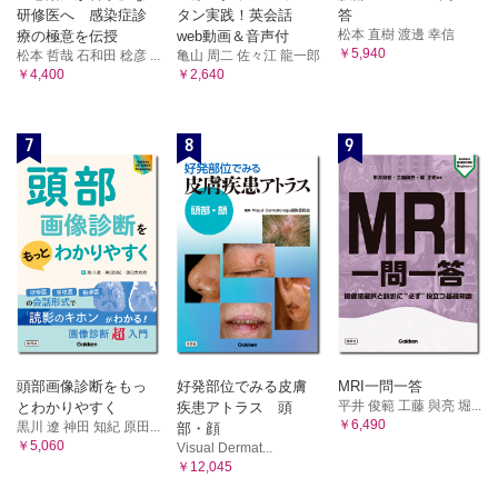
研修医へ 感染症診
タン実践！英会話
答
松本 直樹 渡邊 幸信
療の極意を伝授
web動画＆音声付
￥5,940
松本 哲哉 石和田 稔彦 ...
亀山 周二 佐々江 龍一郎
￥4,400
￥2,640
7
8
9
頭部画像診断をもっ
好発部位でみる皮膚
MRI一問一答
平井 俊範 工藤 與亮 堀...
とわかりやすく
疾患アトラス 頭
￥6,490
黒川 遼 神田 知紀 原田...
部・顔
￥5,060
Visual Dermat...
￥12,045