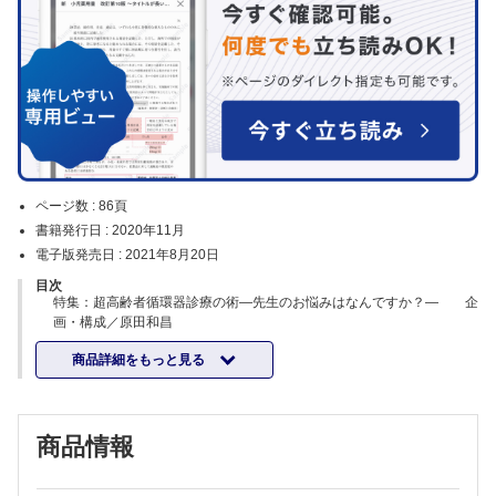
ページ数 :
86頁
書籍発行日 :
2020年11月
電子版発売日 :
2021年8月20日
目次
特集：超高齢者循環器診療の術―先生のお悩みはなんですか？― 企
画・構成／原田和昌
診る
商品詳細をもっと見る
1 治療につながる老人性アミロイドーシス（野生型トランスサイレチン
アミロイドーシス）の早期診断はどうすればいいのか―野生型トランス
サイレチンアミロイドーシスの診断のアルゴリズムと治療薬タファミジ
2 CKD合併急性心不全ではうっ血とWRFのどちらを重視するか? 森
ス（ビンダケル®）に関する医療経済面も含めて― 佐野元昭
建文
商品情報
3 心不全の貧血はどう治療する？ 加賀谷 豊
4 認知症と循環器病の深い関係 猪原匡史
5 がんを合併した循環器疾患について知っておくべきこと 石田純一