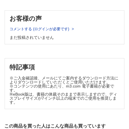
10 Expertise TAVIは何歳まで行う？ 超高齢者に対するTAVIの
適応 小張祐介，林田健太郎
11 超高齢者の心房細動で抗血栓治療を中止することができる
お客様の声
か？ 岡田 靖，矢坂正弘
12 【Expertise】 機能性MRのMitra Clip®後の薬物治療はどう
コメントする (ログインが必要です)
あるべきか？ 片岡明久
まだ投稿されていません
特記事項
※ご入金確認後、メールにてご案内するダウンロード方法に
よりダウンロードしていただくとご使用いただけます。
※コンテンツの使用にあたり、m3.com 電子書籍が必要で
す。
※eBook版は、書籍の体裁そのままで表示しますので、ディ
スプレイサイズが7インチ以上の端末でのご使用を推奨しま
す。
この商品を買った人はこんな商品も買っています