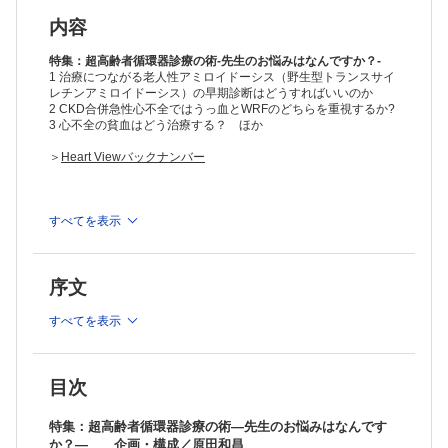
識る
6 CKDが循環器疾患を引き起こす機序は？ 機序に基づく治療は？
内容
常喜信彦，田中友里
7 超高齢者循環器疾患患者のポリファーマシーの対応 小島太郎，秋
特集：超高齢者循環器診療の術-先生のお悩みはなんですか？-
下雅弘
1 治療につながる老人性アミロイドーシス（野生型トランスサイ
レチンアミロイドーシス）の早期診断はどうすればいいのか
治す
2 CKD合併急性心不全ではうっ血とWRFのどちらを重視するか?
8 超高齢者に多いHFpEFの薬物治療は？ 今村輝彦
3 心不全の貧血はどう治療する？ ほか
9 超高齢心不全患者に対するGDMTは何歳まで行うべきか？生命予後と
ADLのどちらを重視すべきか，在宅ではどうすべきか？ 吉川 勉
＞
Heart Viewバックナンバー
10 Expertise TAVIは何歳まで行う？ 超高齢者に対するTAVIの適応
小張祐介，林田健太郎
11 超高齢者の心房細動で抗血栓治療を中止することができるか？
岡田 靖，矢坂正弘
※本製品はPCでの閲覧も可能です。
すべてを表示
製品のご購入後、「購入済ライセンス一覧」より、オンライン環
12 【Expertise】 機能性MRのMitra Clip®後の薬物治療はどうあるべき
境で閲覧可能なPDF版をご覧いただけます。詳細は
こちら
でご確
か？ 片岡明久
認ください。
序文
推奨ブラウザ： Firefox 最新版 / Google Chrome 最新版 / Safari
最新版
すべてを表示
目次
特集：超高齢者循環器診療の術―先生のお悩みはなんです
か？― 企画・構成／原田和昌