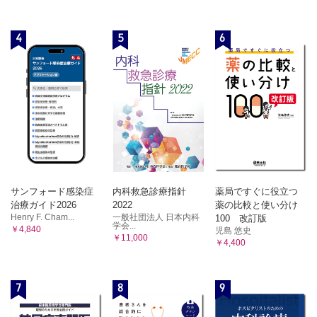
4
5
6
サンフォード感染症
内科救急診療指針
薬局ですぐに役立つ
治療ガイド2026
2022
薬の比較と使い分け
Henry F. Cham...
一般社団法人 日本内科
100 改訂版
学会...
￥4,840
児島 悠史
￥11,000
￥4,400
7
8
9