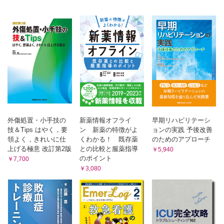
外傷処置・小手技の
新薬情報オフライ
早期リハビリテーシ
技＆Tips はやく，要
ン 新薬の特徴がよ
ョンの実践 予後改善
領よく，きれいに仕
くわかる！ 既存薬
のためのアプローチ
上げる極意 改訂第2版
との比較と服薬指導
￥5,940
のポイント
￥7,700
￥3,080