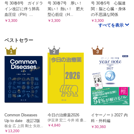
号 30巻8号 ガイドラ
号 30巻7号 厚い！
号 30巻5号 心脳連
イン改訂に伴う肺高
篤い！ 熱い！ 肥大
関：脳と心臓・身体
血圧症（PH）...
型心筋症（H...
の不思議な関係
￥3,300
￥3,300
￥3,300
すべてを表示
ベストセラー
1
2
3
Common Diseases
今日の治療薬2026
イヤーノート2027 内
伊豆津 宏二 今井 靖 桑...
Up to date 改訂2版
科・外科編
￥4,840
板金 広 上田 剛士 矢吹...
￥30,360
￥13,200