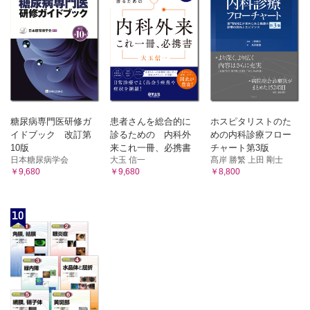
糖尿病専門医研修ガ
患者さんを総合的に
ホスピタリストのた
イドブック 改訂第
診るための 内科外
めの内科診療フロー
10版
来これ一冊、必携書
チャート第3版
日本糖尿病学会
大玉 信一
髙岸 勝繁 上田 剛士
￥9,680
￥9,680
￥8,800
10