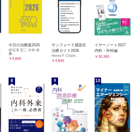
今日の治療薬2026
サンフォード感染症
イヤーノート2027
伊豆津 宏二 今井 靖
版
治療ガイド2026
内科・外科編
桑...
Henry F. Cham...
￥30,360
￥4,840
￥4,840
8
9
10