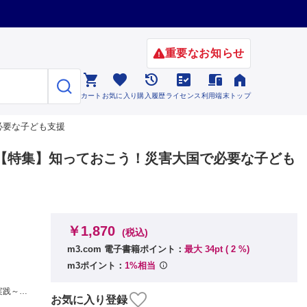
重要なお知らせ






カート
お気に入り
購入履歴
ライセンス
利用端末
トップ
で必要な子ども支援
 No.1【特集】知っておこう！災害大国で必要な子ども
￥1,870
(税込)
m3.com 電子書籍ポイント：
最大 34pt (
2
%)
m3ポイント：
1%相当
実践～…
お気に入り登録