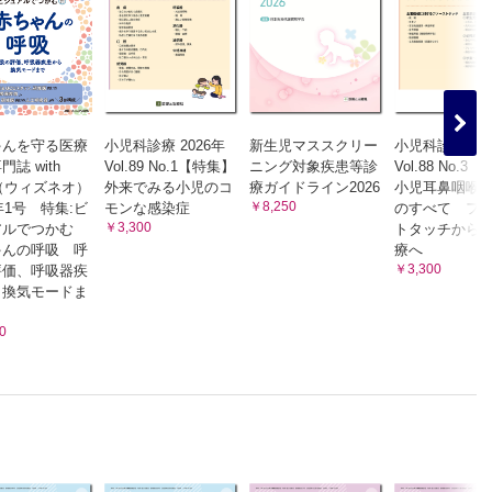
ゃんを守る医療
小児科診療 2026年
新生児マススクリー
小児科診療 20
誌 with
Vol.89 No.1【特集】
ニング対象疾患等診
Vol.88 No.3
（ウィズネオ）
外来でみる小児のコ
療ガイドライン2026
小児耳鼻咽喉
￥8,250
3年1号 特集:ビ
モンな感染症
のすべて フ
￥3,300
アルでつかむ
トタッチから
ゃんの呼吸 呼
療へ
￥3,300
評価、呼吸器疾
ら換気モードま
0