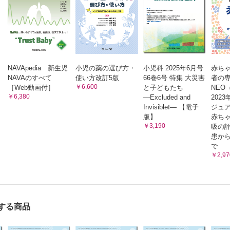
NAVApedia 新生児
小児の薬の選び方・
小児科 2025年6月号
赤ち
NAVAのすべて
使い方改訂5版
66巻6号 特集 大災害
者の専門
￥6,600
［Web動画付］
と子どもたち
NEO
￥6,380
―Excluded and
202
InvisibleⅠ― 【電子
ジュ
版】
赤ち
￥3,190
吸の
患か
で
￥2,97
する商品