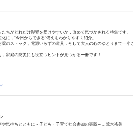
～…呉岡大地
てんや・わんや・こどものほんや 第13回
激化！子育て最前線…中藤智幹
教えて！ あなたの好きなこと
育児Q&A
遊び足りない子どもにどう対応すればいい？…石﨑優子
もたちがどれだけ影響を受けやすいか，改めて気づかされる特集です。
変化に，“今日からできる”備えをわかりやすく紹介。
お薬のストック，電源いらずの道具，そして大人の心のゆとりまで―小
も，家庭の防災にも役立つヒントが見つかる一冊です！
ン
声や気持ちとともに～子ども・子育て社会参加の実践～…荒木裕美