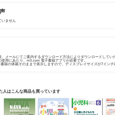
と体をはぐくむ 住まい空間・あそび空間 第10回
しく食べる…仙田 満
声
なか！ スクールソーシャルワーカー 第13回
ていません
の将来を一緒に考えよう！」～学校のなかの体制づくり～…呉岡大地
んや・こどものほんや 第13回
育て最前線…中藤智幹
あなたの好きなこと
ない子どもにどう対応すればいい？…石﨑優子
後、メールにてご案内するダウンロード方法によりダウンロードしてい
使用にあたり、m3.com 電子書籍アプリが必要です。
版は、書籍の体裁そのままで表示しますので、ディスプレイサイズが7イン
た人はこんな商品も買っています