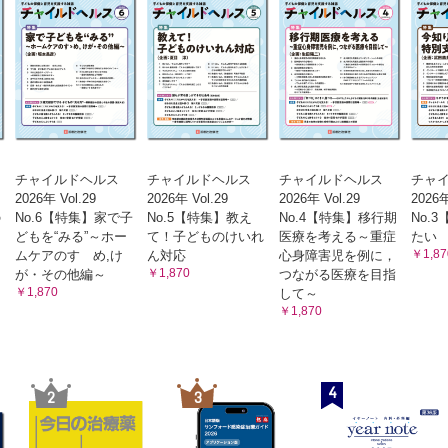
チャイルドヘルス
チャイルドヘルス
チャイルドヘルス
チャ
2026年 Vol.29
2026年 Vol.29
2026年 Vol.29
2026年
の
No.6【特集】家で子
No.5【特集】教え
No.4【特集】移行期
No.
どもを“みる”～ホー
て！子どものけいれ
医療を考える～重症
たい
￥1,87
ムケアのすゝめ,け
ん対応
心身障害児を例に，
￥1,870
が・その他編～
つながる医療を目指
￥1,870
して～
￥1,870
4
2
3