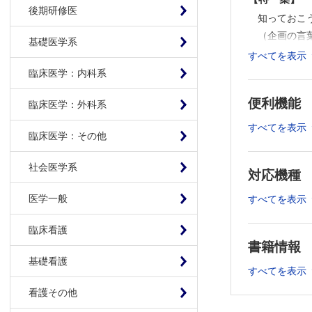
後期研修医
知っておこ
（企画の言
基礎医学系
1 人道危
すべてを表示
2 災害時
臨床医学：内科系
3 避難所
便利機能
臨床医学：外科系
4 避難所
5 アレル
すべてを表示
臨床医学：その他
6 発達障
7 在宅医
社会医学系
対応機種
8 「子ど
9 子ども
医学一般
すべてを表示
10 その
【連 載】
臨床看護
書籍情報
新連載 ほ
基礎看護
赤ちゃん
すべてを表示
子どもに薬
看護その他
鎮咳薬（