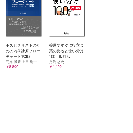
ホスピタリストのた
薬局ですぐに役立つ
めの内科診療フロー
薬の比較と使い分け
チャート第3版
100 改訂版
髙岸 勝繁 上田 剛士
児島 悠史
￥8,800
￥4,400