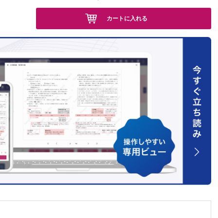
カートに入れる
一徳
は？…
は？…
彦
木 茂
物質とビ
10回
弘
0回
づくり