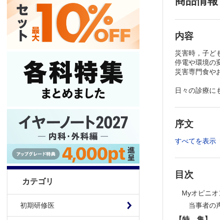
商品情報
内容
災害時，子ど
停電や環境の
災害専門食や
日々の診療に
序文
すべてを表示
目次
カテゴリ
Myオピニオ
当事者の
初期研修医
【特 集】