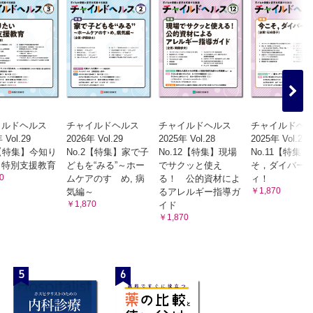
イルドヘルス
チャイルドヘルス
チャイルドヘルス
チャイルドヘ
 Vol.29
2026年 Vol.29
2025年 Vol.28
2025年 Vol.28
3【特集】今知り
No.2【特集】家で子
No.12【特集】現場
No.11【特集
 特別支援教育
どもを“みる”～ホー
でサクッと使え
そ，ダイバー
0
ムケアのすゝめ, 病
る！ 公的資材によ
ィ！
￥1,870
気編～
るアレルギー指導ガ
￥1,870
イド
￥1,870
5
6