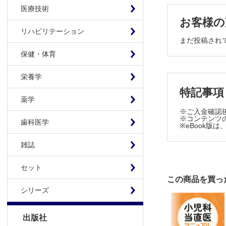
子どもの心
医療技術
大勢で楽
お客様の
こどもまん
リハビリテーション
まだ投稿され
「子ども
保健・体育
てんや・わ
激化！子
栄養学
教えて！ 
特記事項
育児Q&A
薬学
遊び足り
※ご入金確認
※コンテンツの
歯科医学
※eBook
雑誌
セット
この商品を買っ
シリーズ
出版社