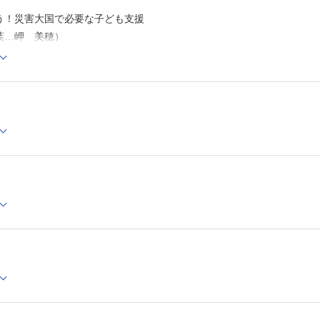
う！災害大国で必要な子ども支援
葉…岬 美穂）
機の状況下で「こどもを救う」こととは？…今井一徳
に子どもに起こりうる健康面の問題…岬 美穂
などで困ったときの相談相手「保健師」の役割とは？…奥田博子
などで赤ちゃんと過ごす際のケア方法と注意点とは？…和田和子
ギー疾患をもつ子どもの対応と備え…小林茂俊
害・知的障害のある子どもの対応と備え…坂本昌彦
療的ケア児を震災から守る自助，共助，公助…大木 茂
も」と「親」と「支援者」の心のケア…池田美樹
を守るための養育者への支援…稲葉将大
訓練に違和感ありませんか？…大木聖子
むほむ先生と読み解く！ 海外文献 第1回
のワクチン効果，カギは「腸内細菌叢」？～抗生物質とビフィズス菌の
を飲んでもらえる！ とっておきの服薬指導 第10回
咳止め）～その咳は止めても大丈夫？～…松本康弘