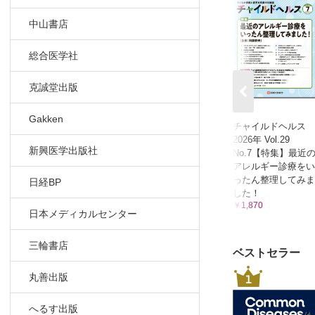
中山書店
総合医学社
克誠堂出版
Gakken
チャイルドヘルス
2026年 Vol.29
新興医学出版社
No.7【特集】最近
アレルギー診療をい
ったん整理してみま
日経BP
した！
￥1,870
日本メディカルセンター
三輪書店
ベストセラー
1
丸善出版
へるす出版