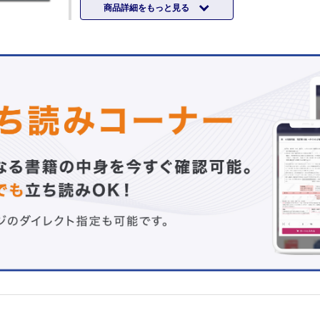
商品詳細をもっと見る
【特 集】
知っておこう！災害大国で必要な子ども支援
（企画の言葉…岬 美穂）
1 人道危機の状況下で「こどもを救う」こととは？…今井
2 災害時に子どもに起こりうる健康面の問題…岬 美穂
3 避難所などで困ったときの相談相手「保健師」の役割と
奥田博子
4 避難所などで赤ちゃんと過ごす際のケア方法と注意点と
和田和子
5 アレルギー疾患をもつ子どもの対応と備え…小林茂俊
6 発達障害・知的障害のある子どもの対応と備え…坂本昌
7 在宅医療的ケア児を震災から守る自助，共助，公助…大
8 「子ども」と「親」と「支援者」の心のケア…池田美樹
9 子どもを守るための養育者への支援…稲葉将大
10 その訓練に違和感ありませんか？…大木聖子
【連 載】
新連載 ほむほむ先生と読み解く！ 海外文献 第1回
赤ちゃんのワクチン効果，カギは「腸内細菌叢」？～抗生
フィズス菌の意外な関係～…堀向健太
子どもに薬を飲んでもらえる！ とっておきの服薬指導 第
鎮咳薬（咳止め）～その咳は止めても大丈夫？～…松本康
子どもの心と体をはぐくむ 住まい空間・あそび空間 第1
大勢で楽しく食べる…仙田 満
こどもまんなか！ スクールソーシャルワーカー 第13回
「子どもの将来を一緒に考えよう！」～学校のなかの体制