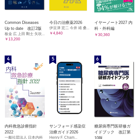
23 本態性振戦
24 レストレスレッグス症候群
25 アルコール離脱症候群
Common Diseases
今日の治療薬2026
イヤーノート2027 内
26 セロトニン症候群
伊豆津 宏二 今井 靖 桑...
Up to date 改訂2版
科・外科編
6．腎・泌尿器・電解質
￥4,840
板金 広 上田 剛士 矢吹...
￥30,360
￥13,200
1 急性電解質異常
2 慢性電解質異常
3 慢性腎臓病
4
5
6
4 急性腎障害
5 急速進行性糸球体腎炎
6 尿細管間質性腎炎
7 ネフローゼ症候群
8 IgA腎症
9 腎梗塞
10 コレステロール塞栓症
11 尿路結石
12 精巣捻転
13 精巣上体炎
内科救急診療指針
サンフォード感染症
糖尿病専門医研修ガ
14 前立腺肥大症
2022
治療ガイド2026
イドブック 改訂第
7．代謝・内分泌
一般社団法人 日本内科
Henry F. Cham...
10版