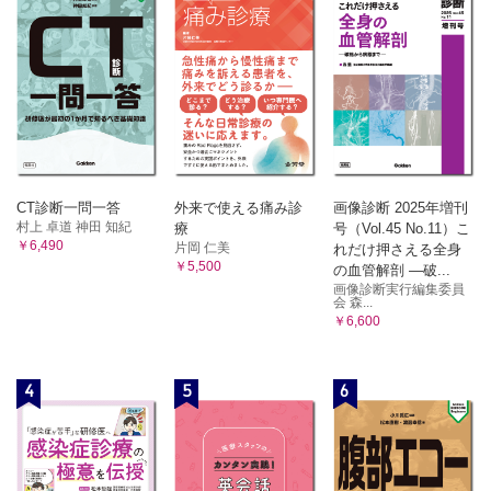
3 食物依存性運動誘発アナフィラキシー
4 口腔アレルギー症候群
5 薬疹―典型・一般的なもの
6 薬疹―特殊・重症なもの
7 アレルギー性鼻炎
10．自己免疫・炎症性疾患
1 関節リウマチ
2 リウマチ性多発筋痛症
CT診断一問一答
外来で使える痛み診
画像診断 2025年増刊
3 高齢発症関節炎
村上 卓道 神田 知紀
療
号（Vol.45 No.11）こ
4 巨細胞性動脈炎
￥6,490
片岡 仁美
れだけ押さえる全身
5 高安動脈炎
￥5,500
の血管解剖 ―破...
6 IgA血管炎
画像診断実行編集委員
会 森...
7 結節性動脈炎
￥6,600
8 顕微鏡的多発血管炎
9 好酸球性多発血管炎性肉芽腫症
10 多発血管炎性肉芽腫症
4
5
6
11 IgG4関連疾患
12 サルコイドーシス
13 結節性紅斑
14 菊池病