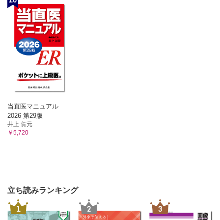
1 急性骨髄性白血病
2 骨髄異形成腫瘍
3 骨髄増殖性腫瘍
4 慢性骨髄性白血病
5 鉄欠乏性貧血
6 巨赤芽球性貧血
7 自己免疫性溶血性貧血
8 血栓性血小板減少性紫斑病
9 特発性血小板減少性紫斑病
10 悪性リンパ腫・総論
当直医マニュアル
11 悪性リンパ腫・オムニバス
2026 第29版
12 多発性骨髄腫
井上 賀元
13 POEMS症候群
￥5,720
14 アミロイドーシス
15 キャッスルマン病
16 TAFRO症候群
17 後天性血友病A
18 好酸球増多症候群
立ち読みランキング
9．アレルギー
1 気管支喘息
1
2
3
2 アナフィラキシー