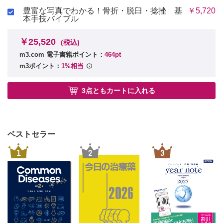
2 脳出血―くも膜下出血以外
豊富な写真でわかる！骨折・脱臼・捻挫 基
￥5,720
3 慢性硬膜下血腫
本手技バイブル
4 脳梗塞
5 脳腫瘍
￥25,520
(税込)
6 特発性正常圧水頭症
m3.com 電子書籍ポイント：
464pt
7 てんかん
m3ポイント：
1%相当
8 自己免疫性脳炎
9 多発性硬化症
10 脊髄梗塞
3点ともカートに入れる
11 重症筋無力症
12 アルツハイマー病
13 筋萎縮性側索硬化症
14 脊髄小脳変性症
ベストセラー
15 パーキンソン病
1
2
3
16 うつ病
17 ギラン・バレー症候群
18 フィッシャー症候群
19 ベル麻痺
20 ニューロパチー
21 良性発作性頭位めまい症
22 片頭痛