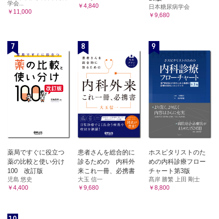
学会...
1 バセドウ病
￥4,840
日本糖尿病学会
￥11,000
￥9,680
2 無痛性甲状腺炎
3 亜急性甲状腺炎
4 甲状腺機能低下症
7
8
9
5 甲状腺腫瘍
6 副甲状腺機能亢進症
7 抗利尿ホルモン不適合分泌症候群
8 中枢性尿崩症
9 下垂体腫瘍
10 ACTH単独欠損症
11 副腎不全
12 クッシング症候群
13 原発性アルドステロン症
14 褐色細胞腫・パラガングリオーマ
薬局ですぐに役立つ
患者さんを総合的に
ホスピタリストのた
15 1型糖尿病
薬の比較と使い分け
診るための 内科外
めの内科診療フロー
16 2型糖尿病
100 改訂版
来これ一冊、必携書
チャート第3版
17 高血糖緊急症
児島 悠史
大玉 信一
髙岸 勝繁 上田 剛士
18 脂質異常症
￥4,400
￥9,680
￥8,800
19 骨粗鬆症
8．血液
10