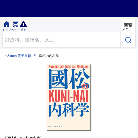


書籍
メニュー
トップ
カート
重要
m3.com 電子書籍
國松の内科学