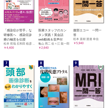
15 全身性エリテマトーデス
16 抗リン脂質抗体症候群
17 シェーグレン症候群
18 筋炎
19 全身性強皮症
20 脊椎関節炎
「感染症が苦手」な
医療スタッフのカン
腹部エコー 一問一
21 ベーチェット病
研修医へ 感染症診
タン実践！英会話
答
22 家族性地中海熱
松本 直樹 渡邊 幸信
療の極意を伝授
web動画＆音声付
￥5,940
松本 哲哉 石和田 稔彦 ...
亀山 周二 佐々江 龍一郎
23 結晶性関節炎
￥4,400
￥2,640
24 成人スティル病
25 混合性結合組織病
11．感染症
7
8
9
1 急性腸炎―キャンピロバクターを除く
2 キャンピロバクター腸炎
3 かぜ
4 市中肺炎
5 院内肺炎
6 誤嚥性肺炎
7 急性膿胸
8 敗血症性肺塞栓
9 結核症