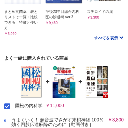
1 高血圧症
2 急性心不全
まとめ抗菌薬 表と
卒後20年目総合内科
ステロイドの虎
3 急性冠症候群
リストで一覧・比較
医の診断術 ver.3
￥3,300
4 大動脈解離
できる、特徴と使い
￥9,460
方
5 大動脈弁狭窄症
￥3,960
6 僧帽弁閉鎖不全症
すべてを表示
7 大動脈弁閉鎖不全症
8 頻脈性不整脈
9 心房細動
よく一緒に購入されている商品
10 徐脈性不整脈
11 肺血栓塞栓症
12 肺高血圧症
13 収縮性心膜炎
+
+
14 急性心膜炎
15 心筋炎
16 たこつぼ型心筋症
17 末梢動脈疾患
國松の内科学
￥11,000
18 遺伝性大動脈疾患
5．神経・精神
うまくいく！ 超音波でさがす末梢神経 100％
￥8,800
1 くも膜下出血
効く四肢伝達麻酔のために［動画付き］