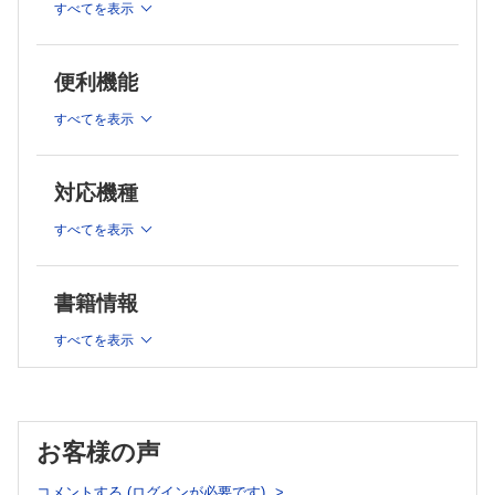
すべてを表示
6 臨床推論
7 治療総論
8 外来診療
便利機能
9 救急対応
10 入院診療
すべてを表示
11 コミュニケーションスキル
12 タイムマネジメント
13 勉強法
対応機種
14 カルテの書き方
すべてを表示
実の章
1．呼吸器
1 慢性閉塞性肺疾患
書籍情報
2 間質性肺炎
3 過敏性肺炎
すべてを表示
4 好酸球性肺炎
5 気管支拡張症
6 肺癌
7 縦隔腫瘍
お客様の声
8 気胸
9 閉塞性睡眠時無呼吸症候群
コメントする (ログインが必要です)