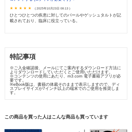
10 咳過敏症症候群
( 2025年10月23日 08:13 )
2．消化器
ひとつひとつの疾患に対してのパールやゲッシュタルトが記
1 大腸憩室出血
載されており、臨床に役立っている。
2 虚血性大腸炎
3 下部消化管出血
4 上部消化管出血
5 胃・十二指腸潰瘍
6 胃食道逆流症
7 機能性消化管障害・上部
特記事項
8 機能性消化管障害・下部
※ご入金確認後、メールにてご案内するダウンロード方法に
9 食道アカラシア
よりダウンロードしていただくとご使用いただけます。
10 上腸間膜動脈症候群
※コンテンツの使用にあたり、m3.com 電子書籍アプリが必
要です。
11 急性虫垂炎
※eBook版は、書籍の体裁そのままで表示しますので、ディ
12 大腸憩室炎
スプレイサイズが7インチ以上の端末でのご使用を推奨しま
す。
13 急性腸管虚血
14 小腸閉塞
15 大腸閉塞
16 炎症性腸疾患
この商品を買った人はこんな商品も買っています
17 好酸球性消化管疾患
18 食道癌