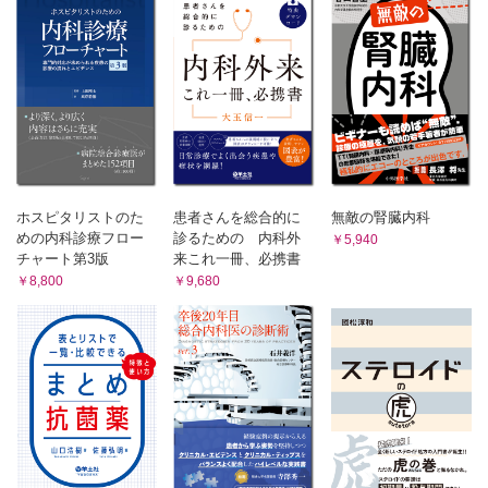
19 胃癌
20 大腸癌
21 蛋白漏出性胃腸症
22 胃アニサキス症
3．肝・胆・膵
1 急性胆嚢炎／胆石症
2 急性胆管炎
3 肝膿瘍
4 非アルコール性脂肪性肝疾患・非アルコール性脂肪性肝
炎
ホスピタリストのた
患者さんを総合的に
無敵の腎臓内科
5 慢性B型肝炎
めの内科診療フロー
診るための 内科外
￥5,940
チャート第3版
来これ一冊、必携書
6 慢性C型肝炎
￥8,800
￥9,680
7 自己免疫性肝炎
8 原発性胆汁性胆管炎・原発性硬化性胆管炎
9 肝硬変症
10 肝細胞癌
11 胆道癌
12 急性膵炎
13 慢性膵炎
14 膵癌
4．循環器