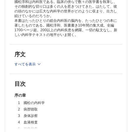
國松淳和は内科医である。臨床の傍らで数々の医学書を執筆し、
その独創的な切り口は多くの人を惹きつけてきた。はたして、彼
の頭のなかには広大な内科学の世界がどのように収まり、出力し
続けているのだろうか。
本書はたったひとりの総合内科医の脳内を、たったひとつの本に
著したものである。國松淳和、医書書き10年間の集大成。全編
1700ページ超。200以上の内科疾患を網羅。一切の駄文なし。新
しい内科学テキストの地平がいま開く。
序文
すべてを表示
目次
序の章
1 國松の内科学
2 病歴聴取
3 身体診察
4 血液検査
5 画像検査