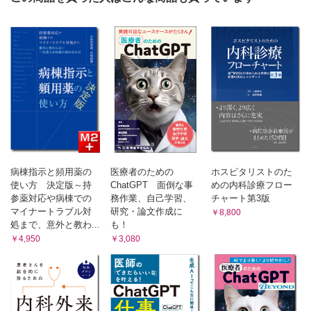
PTSDじゃ戦えない
杉元佐一（ゴールデンカムイ）
パニックかPTSDか
南波日々人（宇宙兄弟）
別人格の存在は明らかではない
クレイ・ジェンセン（13 の理由）
そもそも主体がないんじゃ？
ロールパンナ（それいけ！アンパンマン）
Chapter 6 神経症とその周辺
状況と言動のつりあいから適応障害の範疇を診立てる
ジョバンニ（銀河鉄道の夜）
病棟指示と頻用薬の
医療者のための
ホスピタリストのた
失立失歩の女王
使い方 決定版～持
ChatGPT 面倒な事
めの内科診療フロー
クララ・ゼーゼマン（アルプスの少女ハイジ）
参薬対応や病棟での
務作業、自己学習、
チャート第3版
「心を閉ざす」の医学的説明は？
マイナートラブル対
研究・論文作成に
￥8,800
栗花落カナヲ（鬼滅の刃）
処まで、意外と教わ...
も！
何となく強迫のにおいはするけれど
￥4,950
￥3,080
ニコ・ロビン（ONE PIECE）
緘黙か失声か
成瀬 順（心が叫びたがってるんだ。）
Chapter 7 うつ病・双極性障害