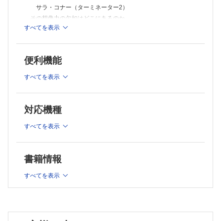
サラ・コナー（ターミネーター2）
その想像力の欠如はどこにあるのか
すべてを表示
里見健一（サトラレ）
Chapter 2 注意欠如・多動症
診断基準みながらの症状さがしは誤診のもと
便利機能
メロス（走れメロス）
毎回0 点というのは不注意優勢型ADHDだけでは説明できない
すべてを表示
野比のび太（ドラえもん）
衝動性が高く類まれなる音痴という設定は何を意味するか
対応機種
剛田 武（ジャイアン）（ドラえもん）
ADHDのイメージアップへの貢献は計り知れない
すべてを表示
モンキー・D・ルフィ（ONE PIECE）
クセが強いということは診断に該当するか
平沢 唯（けいおん！）
書籍情報
Chapter 3 自閉スペクトラム症
すべてを表示
症状の出現と推移をみきわめる
大正天皇
二重に特別なギフテッド
L（エル・ローライト）（DEATH NOTE）
ASDを取り巻く優しい世界