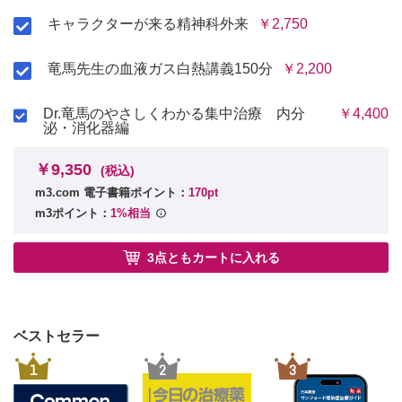
李徴（山月記）
キャラクターが来る精神科外来
￥2,750
・あとがき
・協力してくれた学生諸氏
・INDEX
竜馬先生の血液ガス白熱講義150分
￥2,200
ティーブレーク
人の褌で相撲を取る
Dr.竜馬のやさしくわかる集中治療 内分
￥4,400
泌・消化器編
ニューロダイバーシティ
ADHDと創造性
キャラクターを診断することは時に逆転移のコントロールに有
￥9,350
(税込)
用である
m3.com 電子書籍ポイント：
170pt
ASDと絶対音感
m3ポイント：
1%相当
鑑別診断と大喜利
愛は地球を救う、自己愛はわたしを救う
3点ともカートに入れる
反転する反社会性
漱石の神経衰弱
パーソナリティは変幻不変
認知症と記憶
ベストセラー
地に足ついた飛翔
心理的なものと決めつけること
1
2
3
キャラ診断は可能か
ハレンチ学園の倫理