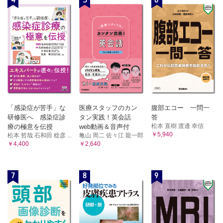
「感染症が苦手」な
医療スタッフのカン
腹部エコー 一問一
研修医へ 感染症診
タン実践！英会話
答
松本 直樹 渡邊 幸信
療の極意を伝授
web動画＆音声付
￥5,940
松本 哲哉 石和田 稔彦 ...
亀山 周二 佐々江 龍一郎
￥4,400
￥2,640
7
8
9