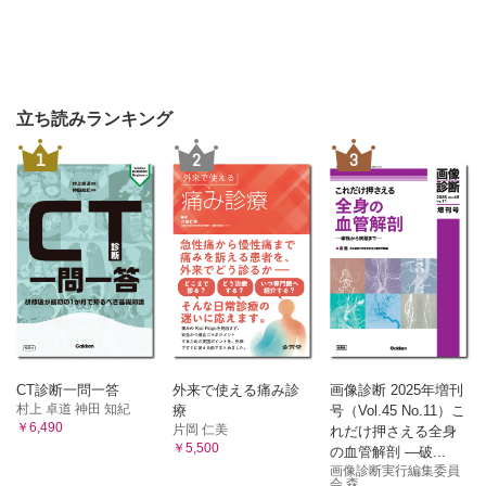
立ち読みランキング
1
2
3
CT診断一問一答
外来で使える痛み診
画像診断 2025年増刊
村上 卓道 神田 知紀
療
号（Vol.45 No.11）こ
￥6,490
片岡 仁美
れだけ押さえる全身
￥5,500
の血管解剖 ―破...
画像診断実行編集委員
会 森...