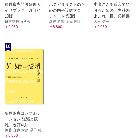
糖尿病専門医研修ガ
ホスピタリストのた
患者さんを総合的に
イドブック 改訂第
めの内科診療フロー
診るための 内科外
10版
チャート第3版
来これ一冊、必携書
日本糖尿病学会
髙岸 勝繁 上田 剛士
大玉 信一
￥9,680
￥8,800
￥9,680
10
薬物治療コンサルテ
ーション 妊娠と授
乳 改訂4版
伊藤 真也 村島 温子 後...
￥9,900