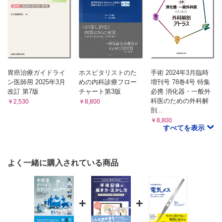
胃癌治療ガイドライ
ホスピタリストのた
手術 2024年3月臨時
ン医師用 2025年3月
めの内科診療フロー
増刊号 78巻4号 特集
改訂 第7版
チャート第3版
必携 消化器・一般外
科医のための外科解
￥2,530
￥8,800
剖...
￥8,800
すべてを表示
よく一緒に購入されている商品
+
+