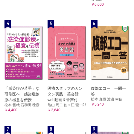
￥6,600
4
5
6
「感染症が苦手」な
医療スタッフのカン
腹部エコー 一問一
研修医へ 感染症診
タン実践！英会話
答
松本 直樹 渡邊 幸信
療の極意を伝授
web動画＆音声付
￥5,940
松本 哲哉 石和田 稔彦 ...
亀山 周二 佐々江 龍一郎
￥4,400
￥2,640
7
8
9