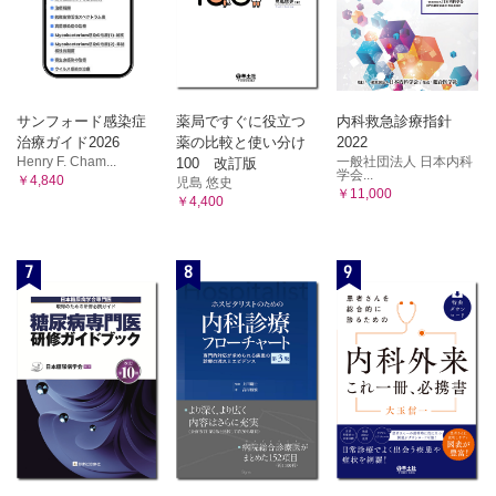
サンフォード感染症
薬局ですぐに役立つ
内科救急診療指針
治療ガイド2026
薬の比較と使い分け
2022
Henry F. Cham...
一般社団法人 日本内科
100 改訂版
学会...
￥4,840
児島 悠史
￥11,000
￥4,400
7
8
9