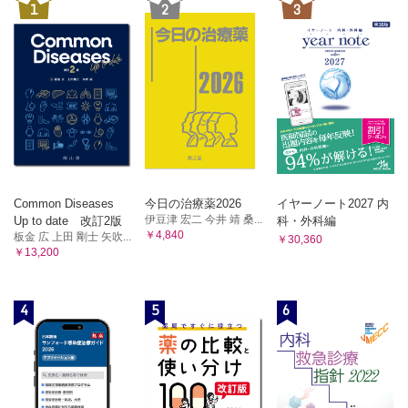
1
2
3
Common Diseases
今日の治療薬2026
イヤーノート2027 内
伊豆津 宏二 今井 靖 桑...
Up to date 改訂2版
科・外科編
￥4,840
板金 広 上田 剛士 矢吹...
￥30,360
￥13,200
4
5
6