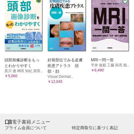
頭部画像診断をもっ
好発部位でみる皮膚
MRI一問一答
平井 俊範 工藤 與亮 堀...
とわかりやすく
疾患アトラス 頭
￥6,490
黒川 遼 神田 知紀 原田...
部・顔
￥5,060
Visual Dermat...
￥12,045

電子書籍メニュー
プライム会員について
特定商取引に基づく表記