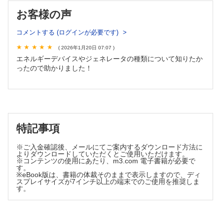
2-08 筋鈎
お客様の声
2-09 肛門開創器
第3部 内視鏡手術機器
コメントする (ログインが必要です)
3-01 内視鏡システム
( 2026年1月20日 07:07 )
3-02 気腹・排煙装置
エネルギーデバイスやジェネレータの種類について知りたか
3-03 トロッカー
ったので助かりました！
3-04 内視鏡手術鉗子
3-05 クリップ
3-06 自動吻合器
3-07 自動縫合器
3-08 特殊器具
特記事項
第4部 内視鏡手術消耗品
4-01 小切開創縁保護・開創部密閉器具
※ご入金確認後、メールにてご案内するダウンロード方法に
4-02 検体回収袋
よりダウンロードしていただくとご使用いただけます。
※コンテンツの使用にあたり、m3.com 電子書籍が必要で
4-03 組織圧排子・リトラクター
す。
4-04 内視鏡スコープ曇り止め・トロカー清拭
※eBook版は、書籍の体裁そのままで表示しますので、ディ
スプレイサイズが7インチ以上の端末でのご使用を推奨しま
4-05 鏡視下手術用ガーゼ・スポンジ
す。
第5部 消耗品
5-01 ドレーン／ドレーンバッグ
5-02 イレウス管