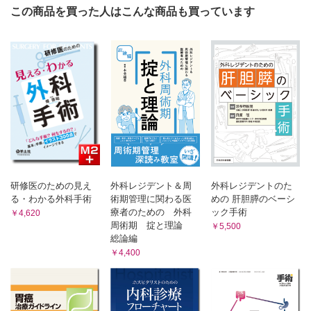
この商品を買った人はこんな商品も買っています
5-03 肝胆膵手術で用いるチューブ
5-04 縫合糸
5-05 鼠径ヘルニア用メッシュ
5-06 CVポート
5-07 胃瘻造設キット
5-08 デンバーシャント
第6部 手術中に使う薬品
6-01 癒着防止材
6-02 止血材
6-03 組織接着剤
6-04 消毒液
研修医のための見え
外科レジデント＆周
外科レジデントのた
謝辞
る・わかる外科手術
術期管理に関わる医
めの 肝胆膵のベーシ
療者のための 外科
ック手術
￥4,620
周術期 掟と理論
￥5,500
総論編
￥4,400