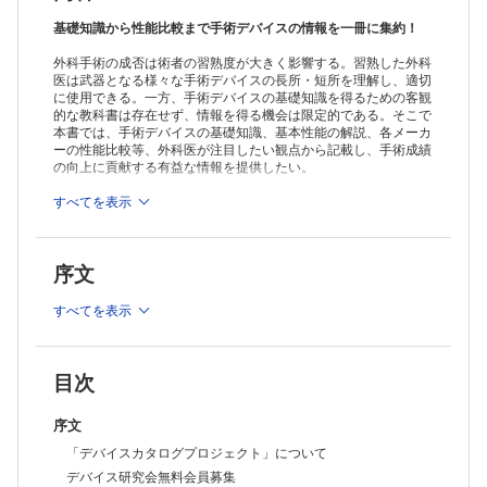
基礎知識から性能比較まで手術デバイスの情報を一冊に集約！
外科手術の成否は術者の習熟度が大きく影響する。習熟した外科
医は武器となる様々な手術デバイスの長所・短所を理解し、適切
に使用できる。一方、手術デバイスの基礎知識を得るための客観
的な教科書は存在せず、情報を得る機会は限定的である。そこで
本書では、手術デバイスの基礎知識、基本性能の解説、各メーカ
ーの性能比較等、外科医が注目したい観点から記載し、手術成績
の向上に貢献する有益な情報を提供したい。
※本製品はPCでの閲覧も可能です。
すべてを表示
製品のご購入後、「購入済ライセンス一覧」より、オンライン環
境で閲覧可能なPDF版をご覧いただけます。詳細は
こちら
でご確
認ください。
序文
推奨ブラウザ： Firefox 最新版 / Google Chrome 最新版 / Safari
最新版
すべてを表示
目次
序文
「デバイスカタログプロジェクト」について
デバイス研究会無料会員募集