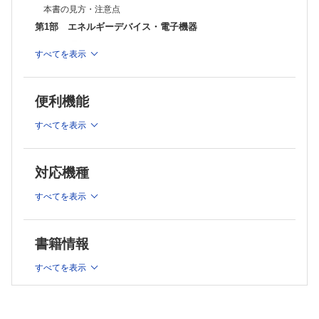
本書の見方・注意点
第1部 エネルギーデバイス・電子機器
1-01 電気メスジェネレーター
すべてを表示
1-02 超音波凝固切開装置（USAD）
1-03 ベッセルシーリングシステム（VSS）
1-04 電磁波による焼灼療法機器
便利機能
特別編 正しい超音波破砕吸引装置の使い方―誤解されたイメ
ージを払拭しよう。
すべてを表示
1-05 肝実質破砕装置（超音波破砕吸引装置 ultrasonic
aspirator）
1-06 術中超音波装置
対応機種
1-07 シミュレーションソフト（肝臓）
すべてを表示
第2部 大型機器・基本鋼製機器
2-01 手術台
2-02 体位固定具
書籍情報
2-03 開創器
2-04 剪刀
すべてを表示
2-05 鑷子
2-06 鉗子
2-07 持針器