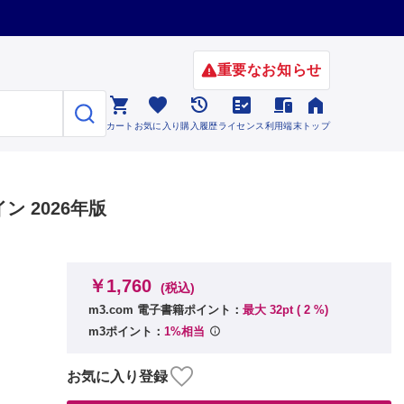
重要なお知らせ






カート
お気に入り
購入履歴
ライセンス
利用端末
トップ
 2026年版
￥1,760
(税込)
m3.com 電子書籍ポイント：
最大 32pt (
2
%)
m3ポイント：
1%相当
お気に入り登録