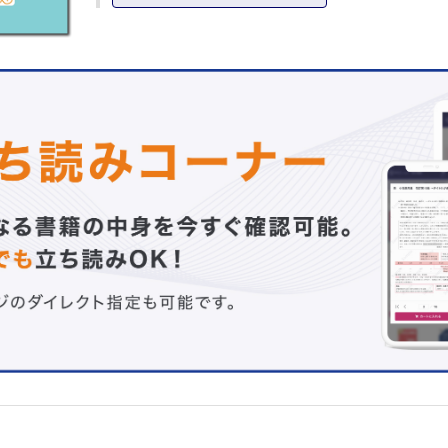
2）胃がんが発生する仕組み
3）胃がんの組織分類
4）胃がんの肉眼型分類
3 胃がんの患者数
4 胃がんの広がり方（浸潤、転移）
1） 浸潤
2） 胃がんの深さの分類
3） 転移
4） 胃がんの進行度（ステージ）
5） 再発
5 胃がんによる症状
6 胃がんの検査法（検診、診断法、治療方針を決めるため
7 胃がんの治療法
1） 内視鏡治療
2） 手術療法
3） 薬物療法
4） 放射線療法
5） 支持療法・緩和治療
2章 胃がん治療ガイドラインの解説
1 治療の原則
2 胃がんに対する内視鏡治療
1） 内視鏡的切除の種類（内視鏡を使った手術の種類）
2） 内視鏡的切除の適応（対象）となる病変
3） 内視鏡的切除の根治性
4） 内視鏡的切除後の治療方針