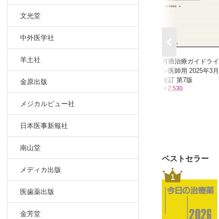
5 支持療法
6 胃がん手
文光堂
3章 Q ＆ A
中外医学社
(1) 総論
Q1 なぜ
羊土社
胃癌治療ガイドライ
Q2 検診
ン医師用 2025年3月
Q3 胃が
改訂 第7版
金原出版
￥2,530
Q4 ピロ
Q5 胃が
メジカルビュー社
Q6 胃が
日本医事新報社
Q7 セカ
Q8 臨床
南山堂
Q9 治療
ベストセラー
Q10 胃
メディカ出版
1
Q11 胃
Q12 5年
医歯薬出版
Q13 胃
(2)診断
金芳堂