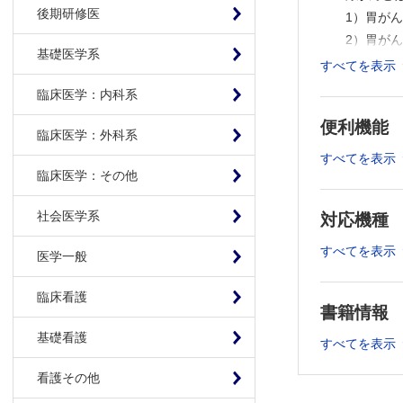
後期研修医
1）胃がん
2）胃がん
基礎医学系
3）胃がん
すべてを表示
4）胃がん
臨床医学：内科系
3 胃がんの
便利機能
4 胃がん
臨床医学：外科系
1） 浸潤
すべてを表示
2） 胃が
臨床医学：その他
3） 転移
社会医学系
対応機種
4） 胃が
5） 再発
すべてを表示
医学一般
5 胃がんに
6 胃がん
臨床看護
7 胃がんの
書籍情報
1） 内視
基礎看護
すべてを表示
2） 手術
3） 薬物
看護その他
4） 放射