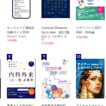
らよいでしょうか？
んの診断はどのようにして行いますか？
Q11 薬物療法を変更した方がよいと言われました。なぜ
方針を決めるために、ほかにどのような検査が必要ですか？
か？
Q12 がんゲノム医療、がん遺伝子パネル検査ってなんで
腹腔鏡はどのようなときに行うのですか？
Q13 主治医から「これ以上治療法がない」と言われまし
療
うしたらよいでしょうか？薬物療法をやめるときはどうい
ときなのでしょうか？
(6)支持療法・緩和治療
鏡的切除とはどのような治療法ですか？
サンフォード感染症
Common Diseases
イヤーノート2027
Q1 進行再発がんで治療中ですが、食事が食べられません
治療ガイド2026
Up to date 改訂2版
内科・外科編
D後の偶発症にはどのようなものがありますか？
したらよいでしょうか？
Henry F. Cham...
板金 広 上田 剛士 矢
￥30,360
鏡的切除はどのような患者さんに行われますか？
Q2 腹水があると言われていますが、お腹が張って苦しい
吹...
￥4,840
￥13,200
どうしたらよいでしょうか？
鏡的切除後の治療方針について教えてください。
Q3 放射線治療はどういうときに行いますか？
鏡的切除後にはどのようなことに気をつければよいですか？
Q4 温熱療法はどのようなときに行われますか？
8
9
10
Q5 手術が適応にならない出血に対してどのような治療が
すか？
適応
Q6 食事が取れないときに自宅で点滴をすることはできま
んの手術でリンパ節も切除するのはなぜですか？ リンパ節を切除する
Q7 痛みに対して麻薬を使うと言われました。中毒になら
が心配です。
の前に2?3カ月間抗がん剤治療を行うと言われました。その間に胃がん
Q8 アドバンス・ケア・プランニングとはなんですか？
ージ?と言われ、抗がん剤治療を受けることになりました。手術を受ける
Q9 緩和ケアはどのようなものですか？
予定が1カ月後になりました。待っている間にがんが進行してしまうこと
Q10 補完代替医療、統合医療とはどのようなものですか
んの手術を受ける場合、どれくらいの入院が必要でしょうか？
索引
んの手術を受けるときにピロリ菌の除菌は必要ですか？
方法
患者さんを総合的に
内科救急診療指針
マイナーエマージェ