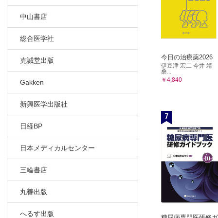
Q1 胃が
中山書店
Q2 治療
Q3 審査
総合医学社
(3)内視鏡治
Q1 内視
今日の治療薬2026
克誠堂出版
伊豆津 宏二 今井 靖
Q2 ES
桑...
Q3 内視
￥4,840
Gakken
Q4 内視
Q5 内視
新興医学出版社
7
(4)手術
日経BP
A．総論・
Q1 胃が
日本メディカルセンター
Q2 手術
Q3 ステ
三輪書店
Q4 手術
Q5 胃が
丸善出版
Q6 胃が
B．手術の
へるす出版
糖尿病専門医研修ガ