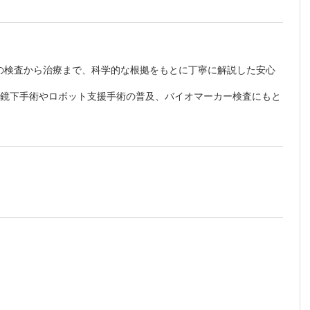
の検査から治療まで、科学的な根拠をもとに丁寧に解説した安心
腔鏡下手術やロボット支援手術の普及、バイオマーカー検査にもと
らない
です
らよい