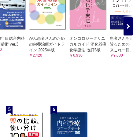
てくだ
た。も
0年目総合内科
がん患者さんのため
オンコロジークリニ
患者さんを総
術 ver.3
の栄養治療ガイドラ
カルガイド 消化器癌
診るための 
ります
0
イン 2025年版
化学療法 改訂6版
来これ一冊、
いの期間
￥2,420
￥6,930
￥9,680
か？
よいの
れを和
生活や
5
6
しょう
でしょうか？
ょうか？
考えた