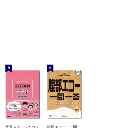
残す手術はできませんか？
5
6
くすると、もとに戻るのでしょうか？
除できないのでしょうか？
はだめでしょうか？治療としてはどれくらいの期間続けるのでしょ
医療スタッフのカン
腹部エコー 一問一