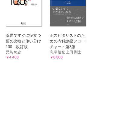
でしょう
すか？
た。ど
う状況の
薬局ですぐに役立つ
ホスピタリストのた
。どう
薬の比較と使い分け
めの内科診療フロー
100 改訂版
チャート第3版
です。
児島 悠史
髙岸 勝繁 上田 剛士
￥4,400
￥8,800
ありま
すか？
ことで後遺症はないのでしょうか？
ないか
が進んでしまうことはありませんか？
ことはできないのでしょうか？
はありませんか？
？