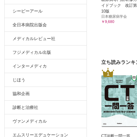
Q1 胃が
イドブック 改訂第
シービーアール
10版
Q2 胃の
日本糖尿病学会
Q3 開腹
￥9,680
全日本病院出版会
C．合併症
Q1 胃が
メディカルレビュー社
Q2 高齢
D．後遺症
フジメディカル出版
Q1 胃を
立ち読みランキ
Q2 ダン
インターメディカ
1
Q3 切除
じほう
Q4 手術
Q5 食事
協和企画
Q6 胃切
E．再発
診断と治療社
Q1 手術
(5)薬物療法
ヴァンメディカル
A．補助化
Q1 補助
エムスリーエデュケーション
CT診断一問一答