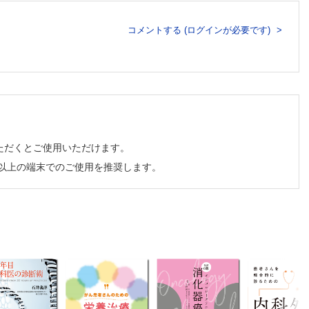
んが進
コメントする (ログインが必要です)
でしょ
すか？
るので
と言わ
何です
ただくとご使用いただけます。
チ以上の端末でのご使用を推奨します。
のがあ
？
ょう
？ ま
てくだ