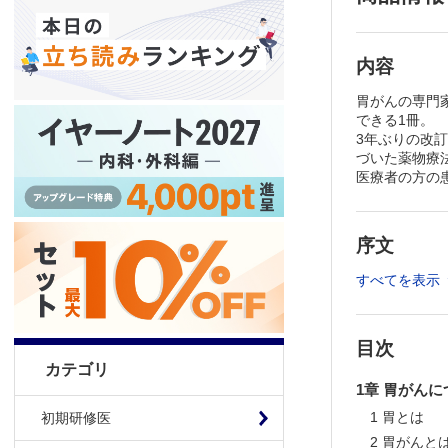
内容
胃がんの専門
できる1冊。
3年ぶりの改
づいた薬物療
医療者の方の
序文
すべてを表示
目次
カテゴリ
1章 胃がん
1 胃とは
初期研修医
2 胃がんと