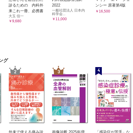
んの手術では胃を切除する範囲はどのように決めるのでしょうか？
診るための 内科外
2022
ンシー 原著第4版
一般社団法人 日本内
来これ一冊、必携書
￥16,500
中央よりも上側にできたがんに対して全摘が必要と言われました。胃を
科学会...
大玉 信一
手術、腹腔鏡下手術、ロボット支援手術の違いは何ですか？
￥11,000
￥9,680
んの手術後に起こりうる合併症にはどのようなものがありますか？
者でも胃がんの手術は受けられるのでしょうか？
・術後生活
切った後の後遺症はどのようなものがありますか？
ング
ピング症状について詳しく教えてください。
4
2
3
した胃は時間が経つともとの大きさに戻るのでしょうか？
を受けるとどれくらい体重が落ちるのでしょうか？ また体重はしばら
以外に胃の手術後の生活で気を付けることを教えてください。
除後の肺炎球菌ワクチン接種について詳しく教えてください。
で取りきれたといわれましたが再発をきたしました。もう一度手術で切
学療法
化学療法ってなんですか？どういう人が対象になりますか？手術だけで
外来で使える痛み診
画像診断 2025年増
「感染症が苦手」な