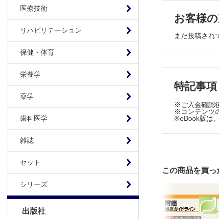
医療技術
5） 支持
お客様の
2章 胃がん
リハビリテーション
まだ投稿され
1 治療の原
2 胃がんに
保健・体育
1） 内視
2） 内視
栄養学
特記事項
3） 内視
薬学
4） 内視
※ご入金確認
3 胃がんに
※コンテンツの
※eBook
歯科医学
1） 手術
2） 胃の
雑誌
3） リン
4） 食道
セット
この商品を買っ
5） その
4 胃がんに
シリーズ
1） 切除
2） 補助
出版社