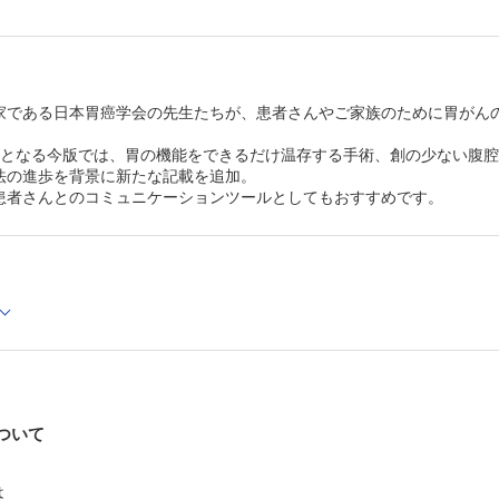
3 胃がんに対する手術
1） 手術の種類と定義
2） 胃の切除範囲
3） リンパ節郭清
4） 食道胃接合部がん
家である日本胃癌学会の先生たちが、患者さんやご家族のために胃がん
5） その他
4 胃がんに対する薬物療法
訂となる今版では、胃の機能をできるだけ温存する手術、創の少ない腹
1） 切除不能進行・再発胃がんに対する薬物療法
2） 補助化学療法
法の進歩を背景に新たな記載を追加。
5 支持療法・緩和ケア
患者さんとのコミュニケーションツールとしてもおすすめです。
6 胃がん手術後のフォローアップ
3章 Q ＆ A
(1) 総論
Q1 なぜ胃がんになるのですか？
Q2 検診は毎年受けたほうがよいですか？
Q3 胃がんの種類にはどのようなものがありますか？
Q4 ピロリ菌の除菌は必要ですか？ 除菌すればがんにな
のですか？
Q5 胃がんはどこに転移しますか？
Q6 胃がんの症状はありますか？
Q7 セカンドオピニオンとは何ですか？
について
Q8 臨床試験、治験、先進医療とは何ですか？
Q9 治療を受ける際にどのようなことに気を付けたらよい
か？
は
Q10 胃がんと診断されましたが、仕事や生活はどうした