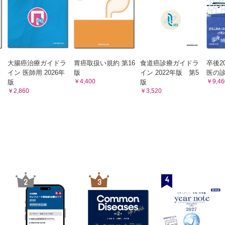
さい。
・緩和ケア
Q6 胃切除後の肺炎球菌ワクチン接種について詳しく教え
術後のフォローアップ
さい。
E．再発
Q1 手術で取りきれたといわれましたが再発をきたしまし
う一度手術で切除できないのでしょうか？
(5)薬物療法
胃がんになるのですか？
大腸癌治療ガイドラ
胃癌取扱い規約 第16
食道癌診療ガイドラ
卒後2
A．補助化学療法
は毎年受けたほうがよいですか？
イン 医師用 2026年
版
イン 2022年版 第5
医の診断
Q1 補助化学療法ってなんですか？どういう人が対象にな
んの種類にはどのようなものがありますか？
￥4,400
￥9,46
版
版
か？手術だけではだめでしょうか？治療としてはどれくら
￥2,860
￥3,520
続けるのでしょうか？
B．進行再発症例に対してのがん薬物療法
リ菌の除菌は必要ですか？ 除菌すればがんにならないのですか？
Q1 薬物療法にはどんな種類がありますか？
んはどこに転移しますか？
Q2 どのように薬物療法を決めているのでしょうか？
んの症状はありますか？
Q3 HER2、CLDN18.2、CPS、MMR/MSIってなんです
Q4 肝臓に転移がありますが、肝臓がんの治療をしなくて
ンドオピニオンとは何ですか？
でしょうか？
試験、治験、先進医療とは何ですか？
Q5 薬物療法ではどのような副作用が起こりますか？ そ
らげる方法はありますか？
を受ける際にどのようなことに気を付けたらよいですか？
Q6 これから薬物療法を始めることになりましたが、日常
がんと診断されましたが、仕事や生活はどうしたらよいですか？
仕事は続けていけますか?
4
2
3
がん治療にはどのくらい費用がかかりますか？
Q7 薬物療法が予定通りにできません。どうしたらよいで
か？
生存率とは何ですか？
Q8 腹腔内化学療法について教えてください。
がんと診断されました。子供を持ちたいと思っていますがどうしたらよい
Q9 CT検査はどのぐらいの間隔で受けた方がよいのでし
Q10 腫瘍マーカーが気になって仕方がありません。どう