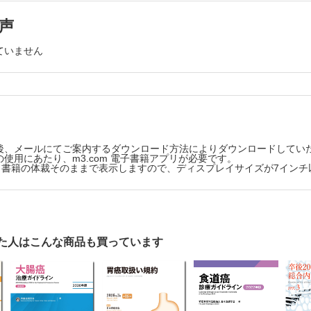
Q4 手術予定が1カ月後になりました。待っている間にが
療法・緩和治療
声
行してしまうことはありませんか？
治療ガイドラインの解説
Q5 胃がんの手術を受ける場合、どれくらいの入院が必要
うか？
ていません
則
Q6 胃がんの手術を受けるときにピロリ菌の除菌は必要で
対する内視鏡治療
B．手術の方法
Q1 胃がんの手術では胃を切除する範囲はどのように決め
鏡的切除の種類（内視鏡を使った手術の種類）
しょうか？
鏡的切除の適応（対象）となる病変
Q2 胃の中央よりも上側にできたがんに対して全摘が必要
鏡的切除の根治性
れました。胃を残す手術はできませんか？
Q3 開腹手術、腹腔鏡下手術、ロボット支援手術の違いは
鏡的切除後の治療方針
後、メールにてご案内するダウンロード方法によりダウンロードしてい
か？
対する手術
使用にあたり、m3.com 電子書籍アプリが必要です。
C．合併症
版は、書籍の体裁そのままで表示しますので、ディスプレイサイズが7イン
Q1 胃がんの手術後に起こりうる合併症にはどのようなも
の種類と定義
りますか？
切除範囲
Q2 高齢者でも胃がんの手術は受けられるのでしょうか？
パ節郭清
D．後遺症・術後生活
Q1 胃を切った後の後遺症はどのようなものがありますか
胃接合部がん
Q2 ダンピング症状について詳しく教えてください。
た人はこんな商品も買っています
他
Q3 切除した胃は時間が経つともとの大きさに戻るのでし
対する薬物療法
か？
Q4 手術を受けるとどれくらい体重が落ちるのでしょうか
不能進行・再発胃がんに対する薬物療法
た体重はしばらくすると、もとに戻るのでしょうか？
化学療法
Q5 食事以外に胃の手術後の生活で気を付けることを教え