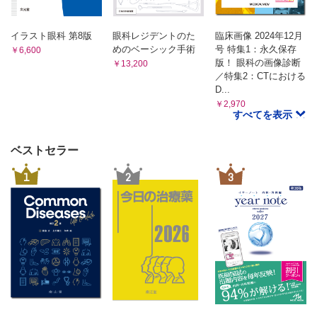
付録II．眼球の主要な数値
5．屈折異常による弱視の診断
付録III-1．身体障害者福祉法「視覚障害認定基準」
6．屈折異常による弱視の治療と対策
イラスト眼科 第8版
眼科レジデントのた
臨床画像 2024年12月
付録III-2．身体障害者福祉法「視野障害の等級判定表」
G．屈折異常と両眼視
めのベーシック手術
号 特集1：永久保存
￥6,600
版！ 眼科の画像診断
￥13,200
1．両眼視
／特集2：CTにおける
2．両眼視の発達
D...
3．眼位異常と両眼視
￥2,970
4．不同視と両眼視
すべてを表示
5．不等像視
第5章 調節
ベストセラー
1．調節とは
1
2
3
2．調節の機構
3．調節の光学的変化
4．調節力と調節域
5．調節と輻湊との関係
6．屈折と調節の境界
7．屈折異常眼と調節
8．調節の神経支配
9．調節異常
第6章 屈折矯正