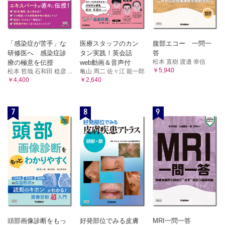
「感染症が苦手」な
医療スタッフのカン
腹部エコー 一問一
研修医へ 感染症診
タン実践！英会話
答
松本 直樹 渡邊 幸信
療の極意を伝授
web動画＆音声付
￥5,940
松本 哲哉 石和田 稔彦 ...
亀山 周二 佐々江 龍一郎
￥4,400
￥2,640
7
8
9
頭部画像診断をもっ
好発部位でみる皮膚
MRI一問一答