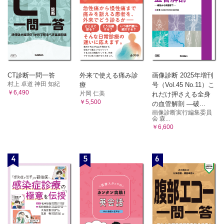
CT診断一問一答
外来で使える痛み診
画像診断 2025年増刊
村上 卓道 神田 知紀
療
号（Vol.45 No.11）こ
￥6,490
片岡 仁美
れだけ押さえる全身
￥5,500
の血管解剖 ―破...
画像診断実行編集委員
会 森...
￥6,600
4
5
6