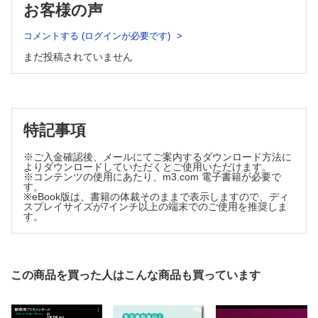
お客様の声
6．屈折異常による弱視の治療と対策
付．屈折異常の統計のとり方
G．屈折異常と両眼視
A．遠視
1．両眼視
コメントする (ログインが必要です)
2．両眼視の発達
1．遠視の定義
まだ投稿されていません
3．眼位異常と両眼視
2．遠視の頻度
4．不同視と両眼視
3．遠視の分類
5．不等像視
4．遠視の症状
第5章 調節
1．調節とは
5．遠視の病理
2．調節の機構
特記事項
6．遠視の治療
3．調節の光学的変化
B．近視
4．調節力と調節域
※ご入金確認後、メールにてご案内するダウンロード方法に
5．調節と輻湊との関係
1．近視の定義
よりダウンロードしていただくとご使用いただけます。
6．屈折と調節の境界
※コンテンツの使用にあたり、m3.com 電子書籍が必要で
2．近視の頻度
す。
7．屈折異常眼と調節
3．近視の分類、症状
※eBook版は、書籍の体裁そのままで表示しますので、ディ
8．調節の神経支配
スプレイサイズが7インチ以上の端末でのご使用を推奨しま
4．近視の病理
9．調節異常
す。
5．近視の発生論
第6章 屈折矯正
A．眼鏡
6．実験近視
1．眼鏡レンズと眼の光学系
7．成人での近視の発生、進行
2．眼鏡レンズの材質と種類
8．その他の近視
この商品を買った人はこんな商品も買っています
3．眼鏡フレーム
C．乱視
4．眼鏡処方の実際
5．眼鏡作成上の問題点
1．乱視の定義
B．コンタクトレンズ