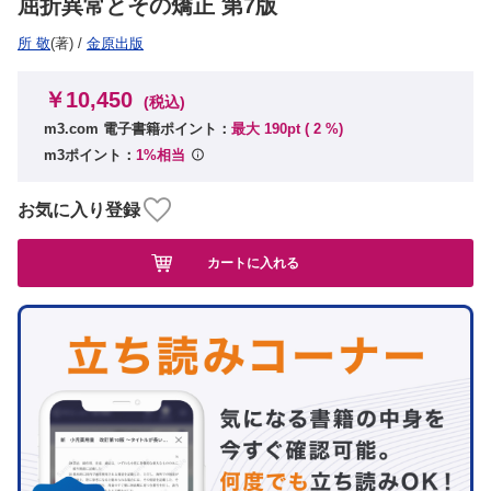
屈折異常とその矯正 第7版
所 敬
(著)
/
金原出版
￥10,450
(税込)
m3.com 電子書籍ポイント：
最大 190pt (
2
%)
m3ポイント：
1%相当
お気に入り登録
カートに入れる