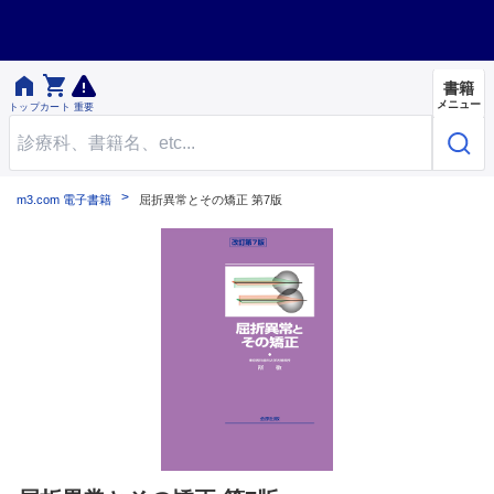


書籍
メニュー
トップ
カート
重要
m3.com 電子書籍
屈折異常とその矯正 第7版