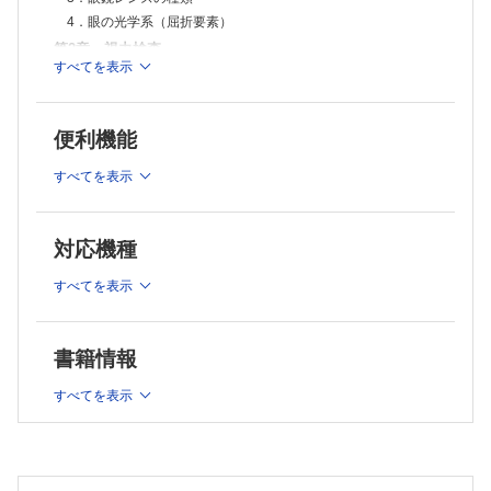
7．成人での近視の発生、進行
4．眼の光学系（屈折要素）
8．その他の近視
第2章 視力検査
C．乱視
すべてを表示
1．乱視の定義
A．視力
2．乱視の頻度
1．視力表示法の種類
3．乱視の分類
D．不同視
2．眼の分解能
便利機能
1．不同視の定義
3．視力に影響を与える因子
2．不同視の頻度
すべてを表示
4．年齢と視力
3．不同視の分類
B．視力検査
4．不同視の調節
5．不同視の症状
1．自覚的視力検査
対応機種
6．不同視の診断
2．他覚的視力検査
7．不同視の治療
第3章 屈折検査
すべてを表示
E．無水晶体眼
1．無水晶体眼の定義
1．屈折異常の種類
2．無水晶体眼の光学系
2．自覚的屈折検査
3．無水晶体眼の症状
書籍情報
3．他覚的屈折検査
4．無水晶体眼の治療（視力矯正法）
4．屈折検査の問題点
F．屈折異常と弱視
すべてを表示
1．視機能の発達
付．レンズメータ
2．弱視の定義
5．屈折検査実施手順
3．弱視の分類
第4章 屈折異常
4．屈折異常による弱視
5．屈折異常による弱視の診断
屈折度数分布