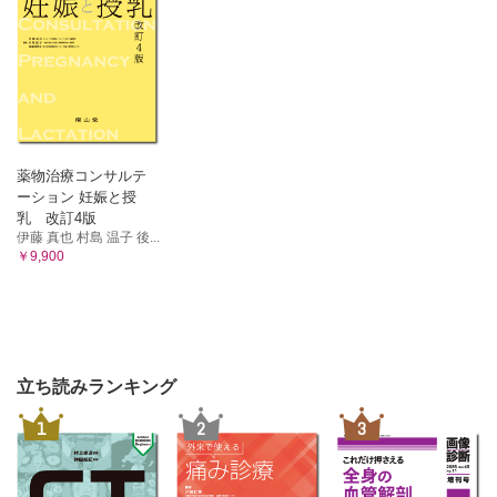
薬物治療コンサルテ
ーション 妊娠と授
乳 改訂4版
伊藤 真也 村島 温子 後...
￥9,900
立ち読みランキング
1
2
3