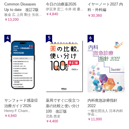
A．眼鏡
Common Diseases
今日の治療薬2026
イヤーノート2027 内
伊豆津 宏二 今井 靖 桑...
Up to date 改訂2版
科・外科編
1．眼鏡レンズと眼の光学系
￥4,840
板金 広 上田 剛士 矢吹...
￥30,360
2．眼鏡レンズの材質と種類
￥13,200
3．眼鏡フレーム
4．眼鏡処方の実際
5．眼鏡作成上の問題点
4
5
6
B．コンタクトレンズ
1．コンタクトレンズの光学
2．コンタクトレンズ素材の酸素透過性を示す指数
3．コンタクトレンズの分類
4．コンタクトレンズの形態とデザイン
5．適応と禁忌
6．コンタクトレンズの処方の実際
7．コンタクトレンズと点眼薬
8．装用者の頻度
サンフォード感染症
薬局ですぐに役立つ
内科救急診療指針
9．管理と指導
治療ガイド2026
薬の比較と使い分け
2022
付．オルソケラトロジーOrthokeratology
Henry F. Cham...
一般社団法人 日本内科
100 改訂版
C．眼内レンズ
学会...
￥4,840
児島 悠史
￥11,000
1．眼内レンズの光学
￥4,400
2．眼内レンズの材質と種類