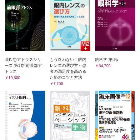
2．乱視の頻度
1．コンタクトレンズの光学
3．乱視の分類
2．コンタクトレンズ素材の酸素透過性を示す指数
3．コンタクトレンズの分類
D．不同視
4．コンタクトレンズの形態とデザイン
1．不同視の定義
5．適応と禁忌
2．不同視の頻度
6．コンタクトレンズの処方の実際
7．コンタクトレンズと点眼薬
3．不同視の分類
8．装用者の頻度
4．不同視の調節
9．管理と指導
5．不同視の症状
付．オルソケラトロジーOrthokeratology
眼疾患アトラスシリ
もう迷わない！眼内
眼科学 第3版
6．不同視の診断
C．眼内レンズ
ーズ 第1巻 前眼部ア
レンズの選び方～患
￥84,700
7．不同視の治療
1．眼内レンズの光学
トラス
者の満足度を高める
2．眼内レンズの材質と種類
E．無水晶体眼
ためのコツと方法
￥19,800
3．眼内レンズの形態とデザイン
1．無水晶体眼の定義
4．適応と禁忌
￥7,700
2．無水晶体眼の光学系
5．眼内レンズの度数の決め方
6．眼内レンズ挿入後の問題点
3．無水晶体眼の症状
7．小児の眼内レンズ
4．無水晶体眼の治療（視力矯正法）
8．有水晶体眼内レンズ
F．屈折異常と弱視
D．手術的療法
1．角膜に対して
1．視機能の発達
2．水晶体に対して
2．弱視の定義
3．強膜に対して
3．弱視の分類
付．老視の手術的療法
4．屈折異常による弱視
付録I．主要な数式