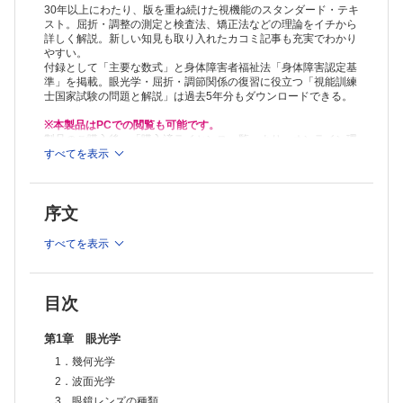
2．他覚的視力検査
30年以上にわたり、版を重ね続けた視機能のスタンダード・テキ
第3章 屈折検査
スト。屈折・調整の測定と検査法、矯正法などの理論をイチから
詳しく解説。新しい知見も取り入れたカコミ記事も充実でわかり
1．屈折異常の種類
やすい。
2．自覚的屈折検査
付録として「主要な数式」と身体障害者福祉法「身体障害認定基
3．他覚的屈折検査
準」を掲載。眼光学・屈折・調節関係の復習に役立つ「視能訓練
4．屈折検査の問題点
士国家試験の問題と解説」は過去5年分もダウンロードできる。
付．レンズメータ
5．屈折検査実施手順
※本製品はPCでの閲覧も可能です。
第4章 屈折異常
製品のご購入後、「購入済ライセンス一覧」より、オンライン環
屈折度数分布
境で閲覧可能なPDF版をご覧いただけます。詳細は
すべてを表示
こちら
でご確
認ください。
付．屈折異常の統計のとり方
推奨ブラウザ： Firefox 最新版 / Google Chrome 最新版 / Safari
A．遠視
最新版
1．遠視の定義
序文
2．遠視の頻度
3．遠視の分類
すべてを表示
4．遠視の症状
5．遠視の病理
6．遠視の治療
B．近視
目次
1．近視の定義
2．近視の頻度
第1章 眼光学
3．近視の分類、症状
1．幾何光学
4．近視の病理
5．近視の発生論
2．波面光学
6．実験近視
3．眼鏡レンズの種類