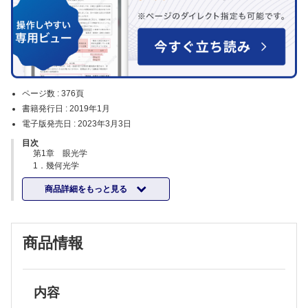
ページ数 :
376頁
書籍発行日 :
2019年1月
電子版発売日 :
2023年3月3日
目次
第1章 眼光学
1．幾何光学
2．波面光学
商品詳細をもっと見る
3．眼鏡レンズの種類
4．眼の光学系（屈折要素）
第2章 視力検査
A．視力
商品情報
1．視力表示法の種類
2．眼の分解能
3．視力に影響を与える因子
4．年齢と視力
B．視力検査
内容
1．自覚的視力検査