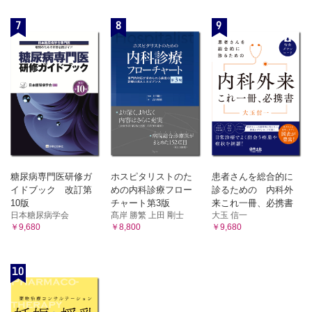
3．眼内レンズの形態とデザイン
7
8
9
4．適応と禁忌
5．眼内レンズの度数の決め方
6．眼内レンズ挿入後の問題点
7．小児の眼内レンズ
8．有水晶体眼内レンズ
D．手術的療法
1．角膜に対して
2．水晶体に対して
3．強膜に対して
付．老視の手術的療法
糖尿病専門医研修ガ
ホスピタリストのた
患者さんを総合的に
付録I．主要な数式
イドブック 改訂第
めの内科診療フロー
診るための 内科外
付録II．眼球の主要な数値
10版
チャート第3版
来これ一冊、必携書
付録III-1．身体障害者福祉法「視覚障害認定基準」
日本糖尿病学会
髙岸 勝繁 上田 剛士
大玉 信一
￥9,680
￥8,800
￥9,680
付録III-2．身体障害者福祉法「視野障害の等級判定表」
10