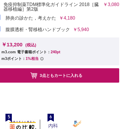
用剤を切
免疫抑制薬TDM標準化ガイドライン 2018［臓
￥3,080
器移植編］第2版
すか。
イミング
肺炎の診かた，考えかた
￥4,180
腹膜透析・腎移植ハンドブック
￥5,940
￥13,200
(税込)
中濃度域を調節する必要があるか。（タクロリムス、シクロスポリ
m3.com 電子書籍ポイント：
240pt
m3ポイント：
1%相当
3点ともカートに入れる
5
6