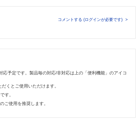
コメントする (ログインが必要です)
ぼすか。
順次対応予定です。製品毎の対応/非対応は上の「便利機能」のアイコ
ルは影響
及ぼす
ただくとご使用いただけます。
必要です。
ぼすか。
でのご使用を推奨します。
何がある
るか。
るのか。
あるか。
るのか。
影響があ