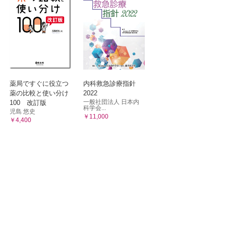
どう対応
（心移
薬局ですぐに役立つ
内科救急診療指針
薬の比較と使い分け
2022
一般社団法人 日本内
100 改訂版
ど）の診断
科学会...
児島 悠史
￥11,000
￥4,400
か。
エベロリ