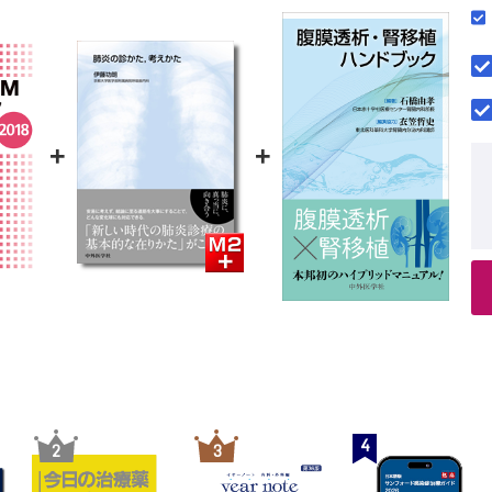
CQ 2-34 ミコフェノール酸モフェチルのカプセル剤と懸濁
型
り替える際の投与量換算比は。
28 遺伝子多型の診断は必要か。
CQ 2-35 貧血はミコフェノール酸の体内動態に影響を及ぼ
CQ 2-36 後発医薬品に切り替える場合、血中濃度測定のタ
料の影響
や目標血中濃度域を調節する必要があるか。
29 どんな材質の点滴チューブを使用すべきか。
3］エベロリムス（心移植、腎移植、肝移植）
1 TDMの適応
2 PKパラメータ
+
+
30 思いがけず高値、低値が出た場合はどう対応すべきか。
3 TDMの方法（採血ポイントなど）
-31 後発医薬品に切り替える場合、血中濃度測定のタイミングや目標血
a．測定試料
コフェノール酸モフェチル）
CQ 3-1 測定試料は何を用いるか。
CQ 3-2 どの採血管を使用するのか。
ノール酸
CQ 3-3 検体保存は冷所か常温か。
応
b．採血ポイント（タイミング）
CQ 3-4 採血はどのタイミングで行うべきか。
ータ
CQ 3-5 最初に測定するタイミングは投与開始何日目か。
方法（採血ポイントなど）
c．測定頻度
試料
CQ 3-6 測定頻度はどのようにすればよいか。
4 目標血中濃度
1 測定試料は何を用いるか。
CQ 3-7 目標血中濃度はどれくらいか。
2 どの採血管を使用するのか。
5 投与設計
CQ 3-8 内服は食前か食後か空腹時か。
3 検体の保存はどうすればよいか。
6 特定の背景を有する患者など
4
2
3
ポイント（タイミング）
CQ 3-9 腎機能障害患者へはどう対応すればよいか。
4 採血はどのタイミングで行うべきか。
CQ 3-10 肝機能障害患者へはどう対応すればよいか。