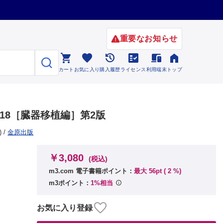
重要なお知らせ






カート
お気に入り
購入履歴
ライセンス
利用端末
トップ
018［臓器移植編］第2版
)
/
金原出版
￥3,080
(税込)
m3.com 電子書籍ポイント：
最大 56pt (
2
%)
m3ポイント：
1%相当
お気に入り登録