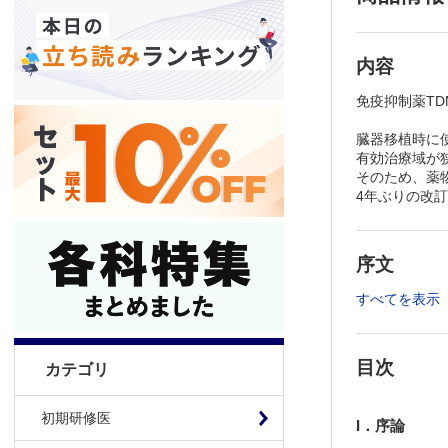
内容
免疫抑制薬T
臓器移植時に
有効治療域が
そのため、薬
4年ぶりの改
序文
すべてを表示
目次
カテゴリ
初期研修医
I．序論