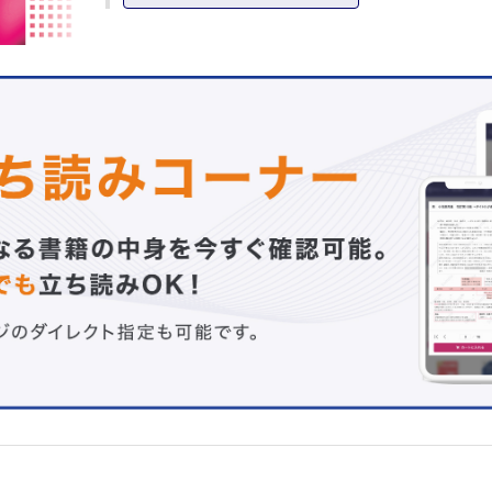
4 利用上の注意
II．Executive Summary
1-A. カルシニューリン阻害薬（腎移植）
1-B. カルシニューリン阻害薬（肝移植）
1-C. カルシニューリン阻害薬（心移植）
1-D. カルシニューリン阻害薬（肺移植）
2. ミコフェノール酸
3. エベロリムス（心移植、腎移植、肝移植）
III．Clinical Questions
1］カルシニューリン阻害薬（腎移植、肝移植、心移植、肺
膵移植）
1 TDMの適応
2 PKパラメータ
3 TDMの方法（採血ポイントなど）
a．測定試料
CQ 1-1 測定試料は何を用いるか。
CQ 1-2 どの採血管を使用するのか。
CQ 1-3 検体の保存はどうすればよいか。
b．採血ポイント（タイミング）
CQ 1-4 採血はどのタイミングで行うべきか。
c．測定頻度
CQ 1-5 測定の頻度はどのようにすればよいか。
CQ 1-6 静脈注射から経口投与への切り替えの際、測定の
グはいつか。
4 目標血中濃度