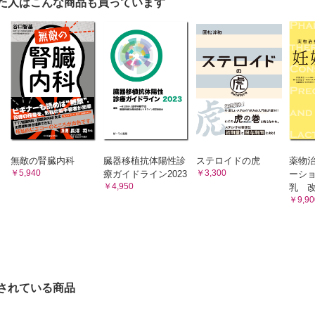
CQ 2-21 糖尿病患者において注意すべき点は何があるか。
た人はこんな商品も買っています
景を有する患者など
7 薬物相互作用
13 腎機能障害患者・透析患者へはどう対応すればよいか。
CQ 2-22 血中濃度の上昇を引き起こす併用薬にはどのよう
あるか。
14 肝機能障害患者へはどう対応すればよいか。
CQ 2-23 血中濃度の低下を引き起こす併用薬にはどのよう
15 小児への投与はどう対応すればよいか。
あるか。
CQ 2-24 カルシニューリン阻害薬をタクロリムスからシク
16 高齢者への投与はどう対応すればよいか。
ン、またはシクロスポリンからタクロリムスへ切り替える
17 妊婦・授乳婦への投与はどう対応すればよいか。
フェノール酸の血中濃度確認は必要か。
CQ 2-25 マグネシウムおよびアルミニウム含有制酸薬の併
18 下痢の影響はあるのか。
変わる場合、血中濃度確認は必要か。
CQ 2-26 リファンピシンの併用有無が変わる場合、血中濃
19 胆汁ドレーン抜去の影響はあるのか。
必要か。
20 タクロリムス徐放性製剤（1日1回投与）を使用する場合の用量調節は
CQ 2-27 プロトンポンプ阻害薬の併用有無が変わる場合、
無敵の腎臓内科
臓器移植抗体陽性診
ステロイドの虎
薬物
21 注射製剤を投与する場合、ポンプの選択に注意点はあるか。
確認は必要か。
￥5,940
￥3,300
療ガイドライン2023
ーショ
CQ 2-28 ステロイドの用量変更時には血中濃度確認は必要
-22 エベロリムス併用時のタクロリムス、シクロスポリンの目標血中濃度
￥4,950
乳 改
CQ 2-29 シプロフロキサシンまたはアモキシシリン・クラ
￥9,90
作用
の併用有無が変わる場合、血中濃度確認は必要か。
8 測定法
-23 カルシニューリン阻害薬の血中濃度に影響を与える薬物相互作用につ
CQ 2-30 どのような測定機器（方法）があるか。
24 薬物相互作用で特に注意すべき併用薬は何か。
CQ 2-31 測定法ごとに精度に違いがあるか。
9 遺伝子多型
CQ 2-32 遺伝子多型の診断は必要か。
25 どのような測定機器（方法）があるか。
10 その他
されている商品
26 測定法ごとに精度の違いがあるか。
CQ 2-33 シクロスポリンとタクロリムスを切り替える際の
ノール酸モフェチルの投与量の変更は必要か。
-27 移植施設のサマリーに退院時の投与量と血中濃度が記載されていた