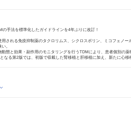
CQ 1-7 目標血中濃度はどれくらいか。
5 投与設計
CQ 1-8 経口投与の場合、投与法はどうすればよいか。
CQ 1-9 静脈注射の場合、投与法はどうすればよいか。
CQ 1-10 静脈注射と経口投与の切り替えの際、投与量（1
DMの手法を標準化したガイドラインを4年ぶりに改訂！
換算はどうするのか。
CQ 1-11 タクロリムスとシクロスポリンを切り替える際、
使用される免疫抑制薬のタクロリムス、シクロスポリン、ミコフェノー
換算はどうするのか。
CQ 1-12 内服は食前か食後か空腹時か。
狭い。
6 特定の背景を有する患者など
物動態と効果・副作用のモニタリングを行うTDMにより、患者個別の薬
CQ 1-13 腎機能障害患者・透析患者へはどう対応すればよ
訂となる第2版では、初版で収載した腎移植と肝移植に加え、新たに心移
CQ 1-14 肝機能障害患者へはどう対応すればよいか。
CQ 1-15 小児への投与はどう対応すればよいか。
CQ 1-16 高齢者への投与はどう対応すればよいか。
CQ 1-17 妊婦・授乳婦への投与はどう対応すればよいか。
CQ 1-18 下痢の影響はあるのか。
CQ 1-19 胆汁ドレーン抜去の影響はあるのか。
CQ 1-20 タクロリムス徐放性製剤（1日1回投与）を使用
の用量調節はどうするのか。
CQ 1-21 注射製剤を投与する場合、ポンプの選択に注意点
か。
CQ 1-22 エベロリムス併用時のタクロリムス、シクロスポ
標血中濃度はどれくらいか。
7 薬物相互作用
CQ 1-23 カルシニューリン阻害薬の血中濃度に影響を与え