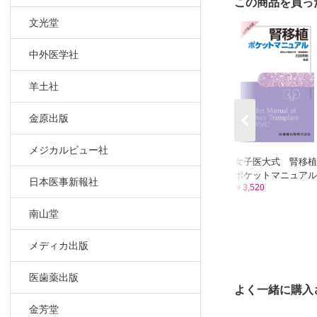
この商品を買っ
6 特定の背
文光堂
CQ 1-
CQ 1-
中外医学社
CQ 1-
CQ 1-
羊土社
CQ 1-
CQ 1-
金原出版
CQ 1-
CQ 1-
メジカルビュー社
女子医大式 腎移植
CQ 1-
ポケットマニュアル
日本医事新報社
CQ 1
￥3,520
7 薬物相互
南山堂
CQ 1
CQ 1-
メディカ出版
8 測定法
CQ 1-
医歯薬出版
よく一緒に購入
CQ 1-
CQ 1
金芳堂