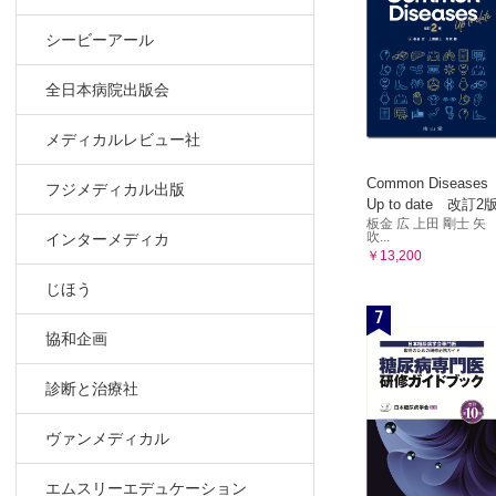
CQ 2-
c．測定
シービーアール
CQ 2-
全日本病院出版会
CQ 2-
CQ 2-
メディカルレビュー社
CQ 2-
4 目標血中
Common Diseases
フジメディカル出版
Up to date 改訂2
CQ 2-
板金 広 上田 剛士 矢
5 投与設計
吹...
インターメディカ
￥13,200
CQ 2-
6 特定の背
じほう
7
CQ 2-
協和企画
CQ 2-
CQ 2-
診断と治療社
CQ 2-
CQ 2-
ヴァンメディカル
CQ 2-
CQ 2-
エムスリーエデュケーション