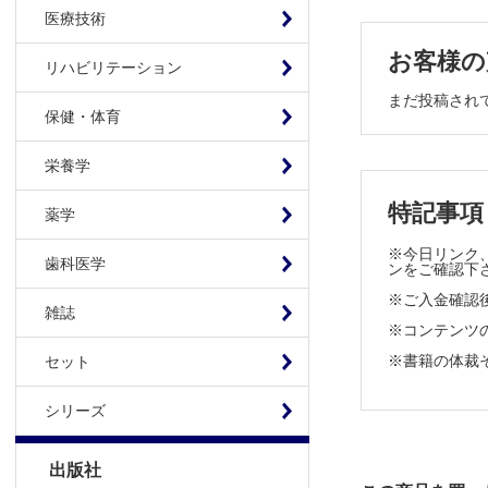
3 TDMの
医療技術
a．測定
お客様の
CQ 1-
リハビリテーション
CQ 1-
まだ投稿され
保健・体育
CQ 1-
b．採血
栄養学
CQ 1-
c．測定
特記事項
薬学
CQ 1-
※今日リンク、
CQ 1-
歯科医学
ンをご確認下
4 目標血中
※ご入金確認
CQ 1-
雑誌
※コンテンツの使
5 投与設計
※書籍の体裁
セット
CQ 1-
CQ 1-
シリーズ
CQ 1-
CQ 1-
出版社
CQ 1-