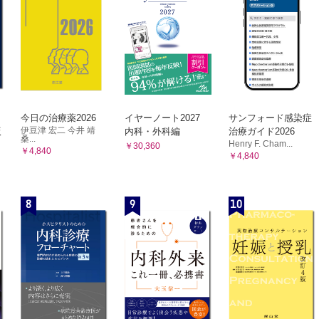
CQ 3-11 小児、高齢者、妊婦・授乳婦、血液透析患者へは
5 最初に測定するタイミングは投与開始何日目か。
すればよいか。
頻度
CQ 3-12 移植術後に侵襲性の高い外科的処置の必要な場合
植）はどう対応すればよいか。
6 測定の頻度はどのようにすればよいか。
7 薬物相互作用
7 投与量変更後何日目に測定するのか。
CQ 3-13 薬物相互作用で血中濃度が上がるものは？
8 測定すべきイベントはどのような場合か。
CQ 3-14 薬物相互作用で血中濃度が下がるものは？
8 測定法
9 採血時間のずれはどの程度が許容範囲か。
CQ 3-15 どのような測定機器（方法）があるか。
濃度
今日の治療薬2026
イヤーノート2027
サンフォード感染症
CQ 3-16 測定法ごとに精度に違いがあるか。
伊豆津 宏二 今井 靖
版
内科・外科編
治療ガイド2026
10 目標血中濃度はどれくらいか。
9 遺伝子多型
桑...
Henry F. Cham...
CQ 3-17 遺伝子多型（CYP3A5、CYP2C19、ABCB1な
￥30,360
￥4,840
￥4,840
は必要か。
11 内服は食前か食後か空腹時か。
10 その他
CQ 3-18 エベロリムスとタクロリムスの併用は推奨される
景を有する患者など
CQ 3-19 タクロリムス併用時とシクロスポリン併用時で、
8
9
10
12 腎機能はミコフェノール酸の体内動態に影響を及ぼすか。
ムスの血中濃度は異なるか。
13 男性の性機能に対してミコフェノール酸モフェチルは影響するか。
索引
14 腹膜透析はミコフェノール酸の体内動態に影響を及ぼすか。
15 血液透析患者にはどう対応すればよいか。
16 肝機能はミコフェノール酸の体内動態に影響を及ぼすか。
17 低アルブミン血症の患者において注意すべき点は何があるか。
18 小児ではミコフェノール酸の体内動態に影響があるか。