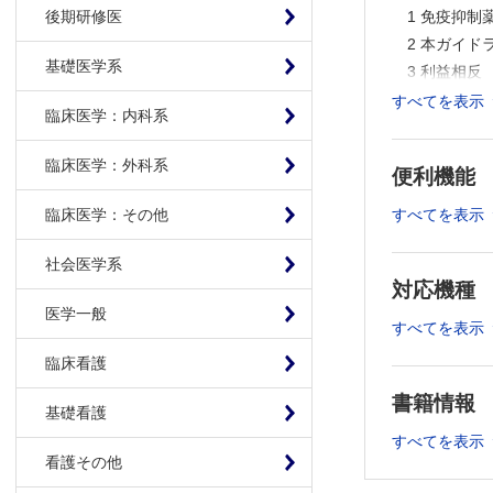
1 免疫抑制
後期研修医
2 本ガイ
基礎医学系
3 利益相反
4 利用上の
すべてを表示
臨床医学：内科系
II．Executiv
臨床医学：外科系
便利機能
1-A. カ
すべてを表示
臨床医学：その他
1-B. カ
1-C. カ
社会医学系
1-D. カ
対応機種
2. ミコフ
医学一般
すべてを表示
3. エベロ
臨床看護
III．Clinical 
書籍情報
基礎看護
1］カルシニ
すべてを表示
1 TDMの適
看護その他
2 PKパラメ