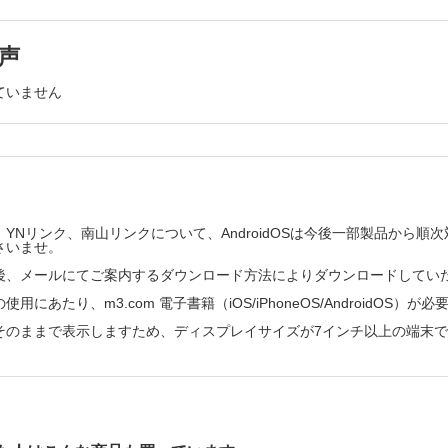
方法（採血ポイントなど）
CQ 2-5 最初に測定するタイミングは投与開始何日目か。
試料
c．測定頻度
声
CQ 2-6 測定の頻度はどのようにすればよいか。
1 測定試料は何を用いるか。
CQ 2-7 投与量変更後何日目に測定するのか。
2 どの採血管を使用するのか。
CQ 2-8 測定すべきイベントはどのような場合か。
ていません
CQ 2-9 採血時間のずれはどの程度が許容範囲か。
3 検体の保存はどうすればよいか。
4 目標血中濃度
ポイント（タイミング）
CQ 2-10 目標血中濃度はどれくらいか。
4 採血はどのタイミングで行うべきか。
5 投与設計
CQ 2-11 内服は食前か食後か空腹時か。
頻度
6 特定の背景を有する患者など
5 測定の頻度はどのようにすればよいか。
CQ 2-12 腎機能はミコフェノール酸の体内動態に影響を及
YNリンク、南山リンクについて、AndroidOSは今後一部製品から
6 静脈注射から経口投与への切り替えの際、測定のタイミングはいつか。
CQ 2-13 男性の性機能に対してミコフェノール酸モフェチ
さいませ。
するか。
濃度
CQ 2-14 腹膜透析はミコフェノール酸の体内動態に影響を
後、メールにてご案内するダウンロード方法によりダウンロードしてい
7 目標血中濃度はどれくらいか。
か。
用にあたり、m3.com 電子書籍（iOS/iPhoneOS/AndroidOS）が
CQ 2-15 血液透析患者にはどう対応すればよいか。
CQ 2-16 肝機能はミコフェノール酸の体内動態に影響を及
そのままで表示しますため、ディスプレイサイズが7インチ以上の端末
8 経口投与の場合、投与法はどうすればよいか。
CQ 2-17 低アルブミン血症の患者において注意すべき点は
9 静脈注射の場合、投与法はどうすればよいか。
か。
CQ 2-18 小児ではミコフェノール酸の体内動態に影響があ
10 静脈注射と経口投与の切り替えの際、投与量（1日量）の換算はどうす
CQ 2-19 高齢者ではミコフェノール酸の体内動態に影響が
11 タクロリムスとシクロスポリンを切り替える際、投与量の換算はどうす
CQ 2-20 妊婦・授乳婦ではミコフェノール酸の体内動態に
るか。
12 内服は食前か食後か空腹時か。