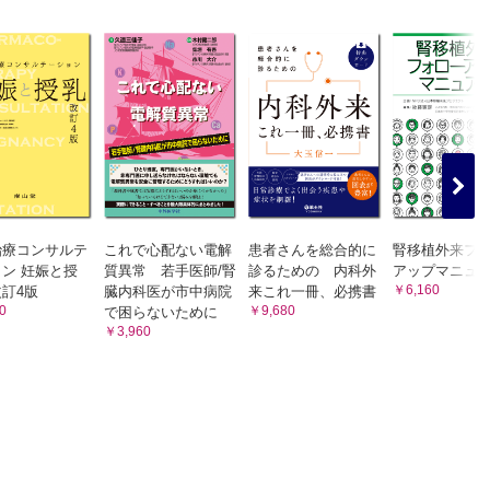
なものが
なものが
ロスポリ
際、ミコ
用有無が
度確認は
どうするのか。
血中濃度
治療コンサルテ
これで心配ない電解
患者さんを総合的に
腎移植外来フ
ン 妊娠と授
質異常 若手医師/腎
診るための 内科外
アップマニュ
か。
はどれくらいか。
￥6,160
訂4版
臓内科医が市中病院
来これ一冊、必携書
ブラン酸
0
￥9,680
で困らないために
￥3,960
いて注意を要する薬物などは何か。
ミコフェ
が、自施設でフォローする際に必要な注意点は何か。