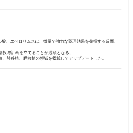
日量）の
投与量の
ル酸、エベロリムスは、微量で強力な薬理効果を発揮する反面、
物投与計画を立てることが必須となる。
いか。
植、肺移植、膵移植の領域を収載してアップデートした。
する場合
はある
リンの目
る薬物相