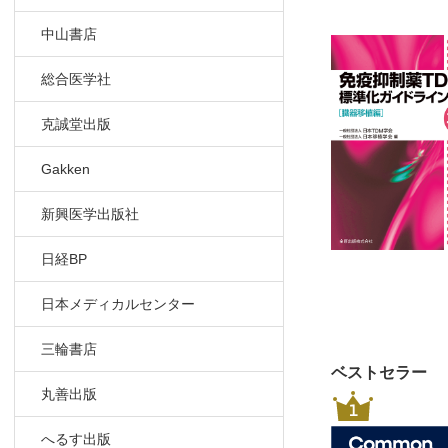
9 遺伝子多
中山書店
CQ 1-
10 医療材
総合医学社
CQ 1-
11 その他
克誠堂出版
CQ 1-
CQ 1
Gakken
ン、ミ
2］ミコフェ
新興医学出版社
1 TDMの適
2 PKパラメ
日経BP
3 TDMの
日本メディカルセンター
a．測定
CQ 2-
三輪書店
CQ 2-
ベストセラー
CQ 2-
丸善出版
1
b．採血
CQ 2-
へるす出版