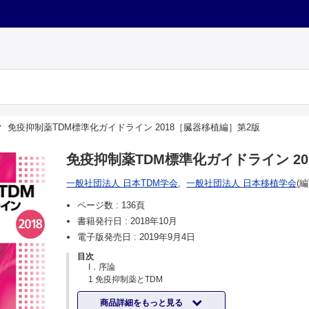
免疫抑制薬TDM標準化ガイドライン 2018［臓器移植編］第2版
免疫抑制薬TDM標準化ガイドライン 2
一般社団法人 日本TDM学会
,
一般社団法人 日本移植学会
(編
ページ数 :
136頁
書籍発行日 :
2018年10月
電子版発売日 :
2019年9月4日
目次
I．序論
1 免疫抑制薬とTDM
2 本ガイドラインの構成、エビデンスレベル・推奨度
商品詳細をもっと見る
3 利益相反