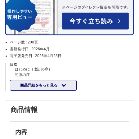
ページ数 :
200頁
書籍発行日 :
2026年4月
電子版発売日 :
2026年4月28日
目次
はじめに（改訂の序）
初版の序
第1章 統計の役割
商品詳細をもっと見る
1 統計を使えるようになるには？
1「知っている」状態と「使える」状態は異なる 2 統計に必要な3つの
力
2 統計＝P値と思っていませんか？
商品情報
1 統計＝ P値という間違った理解 2「統計」の本当の意味
3 役割① データの特徴をつかむ
1 特徴をつかむには，要約統計量とグラフを使う
4 役割② 母集団の推定
1 母集団と標本 2 臨床研究における母集団と標本 3 母集団と標本の
内容
関係を理解すると，論文の読みかたが変わる