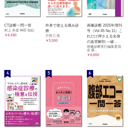
CT診断一問一答
外来で使える痛み診
画像診断 2025年増刊
村上 卓道 神田 知紀
療
号（Vol.45 No.11）こ
￥6,490
片岡 仁美
れだけ押さえる全身
￥5,500
の血管解剖 ―破...
画像診断実行編集委員
会 森...
￥6,600
4
5
6