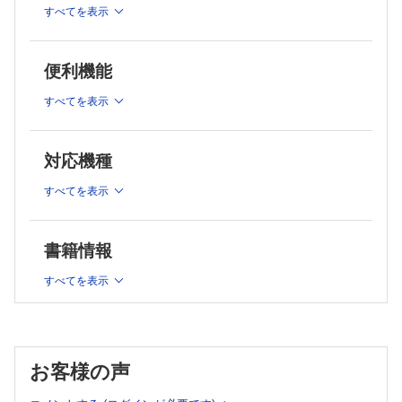
1 ランダム抽出：対象のデータをランダムに集める 2 ランダム割付：
2 統計＝P値と思っていませんか？
すべてを表示
集めたサンプルをランダムに群に割付ける 3 盲検化：割付けた群をわ
1 統計＝ P値という間違った理解 2「統計」の本当の意味
からないようにする
章末問題
3 役割① データの特徴をつかむ
第5章 さまざまな検定を理解する
便利機能
1 特徴をつかむには，要約統計量とグラフを使う
1 検定を選択する際のポイント
4 役割② 母集団の推定
1 対応の有無 2 アウトカム 3 正規性とは 4 群の数
すべてを表示
2 なにを比較している検定か把握する：帰無仮説と対立仮説
1 母集団と標本 2 臨床研究における母集団と標本 3 母集
1 T検定はなにを比較しているか？ 2 分散分析はなにを比較している
団と標本の関係を理解すると，論文の読みかたが変わる
か？
章末問題
3 T検定
対応機種
第2章 要約統計量
1 なにを解析する検定か？ 2 パラメトリック検定 3 帰無仮説と対立
仮説 4 T検定の手順 5 自由度について
1 連続データ
すべてを表示
4 ウィルコクソンの順位和検定
1 データにも種類がある 2 連続データとは 3 図式化：ヒ
1 なにを解析する検定か？ 2 パラメトリックとノンパラメトリックの
ストグラムをつくってみる 4 要約：平均値を算出してみ
違いを復習 3 帰無仮説と対立仮説 4 なぜ“順位”なのか 5 名前は違
る 5 外れ値がある場合はどうするか?：中央値の算出 6
書籍情報
うが同じ検定：マンホイットニーのU検定
5 χ二乗検定，フィッシャーの直接確率検定
平均値で要約することが適切な状況 7 バラつき度合いも
1 χ二乗検定とは 2 χ二乗検定の帰無仮説と対立仮説 3 χ二乗検定の手
要約する：分散と標準偏差 8 正規分布とは 9 左右対称
すべてを表示
順 4 フィッシャーの直接確率検定とは
の分布ではない場合のバラつきの指標：四分位範囲と箱ひ
2 カテゴリカルデータ
6 分散分析
げ図 10 正規分布に近づける：対数変換と幾何平均
1 カテゴリカルデータとは 2 カテゴリカルデータの要約
1 なにを解析する検定か？ 2 帰無仮説と対立仮説 3 分散分析表の見
法 3 分割表：複数のカテゴリカルデータの関係を分析す
かた 4 一元配置や二元配置とはなにか？ 5 分散分析の後に，多重比
る 4 分割表から算出される感度と特異度 5 陽性的中率
較をする意味
章末問題
と陰性的中率
第6章 多重性の問題
お客様の声
1 多重性とはなにか? なぜ問題なのか？
章末問題
1 宝くじで学ぶ多重性 2 じゃんけんで学ぶ多重性 3 なぜ多重性が問