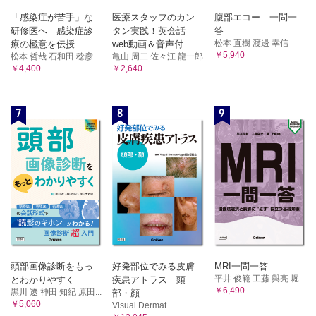
「感染症が苦手」な
医療スタッフのカン
腹部エコー 一問一
研修医へ 感染症診
タン実践！英会話
答
松本 直樹 渡邊 幸信
療の極意を伝授
web動画＆音声付
￥5,940
松本 哲哉 石和田 稔彦 ...
亀山 周二 佐々江 龍一郎
￥4,400
￥2,640
7
8
9
頭部画像診断をもっ
好発部位でみる皮膚
MRI一問一答
平井 俊範 工藤 與亮 堀...
とわかりやすく
疾患アトラス 頭
￥6,490
黒川 遼 神田 知紀 原田...
部・顔
￥5,060
Visual Dermat...