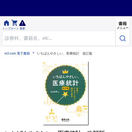


書籍
メニュー
トップ
カート
重要
m3.com 電子書籍
いちばんやさしい、医療統計 改訂版