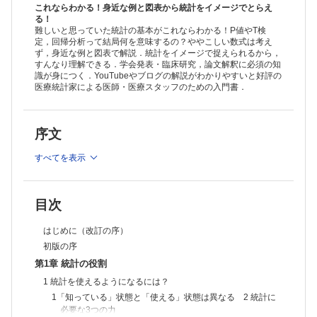
章末問題
これならわかる！身近な例と図表から統計をイメージでとらえ
第2章 要約統計量
る！
難しいと思っていた統計の基本がこれならわかる！P値やT検
1 連続データ
定，回帰分析って結局何を意味するの？ややこしい数式は考え
1 データにも種類がある 2 連続データとは 3 図式化：ヒストグラム
ず，身近な例と図表で解説．統計をイメージで捉えられるから，
をつくってみる 4 要約：平均値を算出してみる 5 外れ値がある場合
すんなり理解できる．学会発表・臨床研究，論文解釈に必須の知
はどうするか?：中央値の算出 6 平均値で要約することが適切な状
2 カテゴリカルデータ
識が身につく．YouTubeやブログの解説がわかりやすいと好評の
況 7 バラつき度合いも要約する：分散と標準偏差 8 正規分布とは
1 カテゴリカルデータとは 2 カテゴリカルデータの要約法 3 分割
医療統計家による医師・医療スタッフのための入門書．
9 左右対称の分布ではない場合のバラつきの指標：四分位範囲と箱ひげ
表：複数のカテゴリカルデータの関係を分析する 4 分割表から算出さ
図 10 正規分布に近づける：対数変換と幾何平均
れる感度と特異度 5 陽性的中率と陰性的中率
章末問題
第3章 統計的推測
序文
1 母集団の推定
1 標本をいくつか抽出してみる 2「点」推定ではなく，「区間」推定
すべてを表示
をする 3 95％信頼区間とは 4 95％信頼区間の注意点
2 仮説検定
1 統計的検定の結論は，必ず二択 2 統計的検定で重要なこととは？
3 αエラーとβエラー 4 帰無仮説と対立仮説 5 検定は手順が重要 6
目次
片側検定と両側検定 7 パラメトリック検定とノンパラメトリック検定
3 P値
1 P値とは 2 T統計量で学ぶ，P値に影響を及ぼす要素 3 統計的に有
はじめに（改訂の序）
意な差と，臨床的に意味のある差は区別する 4 検証的なP値と名目上
初版の序
のP値とは
章末問題
第4章 計画を立てる
第1章 統計の役割
1 計画の重要性：バイアスと精度
1 統計を使えるようになるには？
1 計画を立てる 2 バイアスを避け，精度を確保する 3 バイアスを避
1「知っている」状態と「使える」状態は異なる 2 統計に
ける 4 精度の確保
必要な3つの力
2 バイアスを防ぐ方法