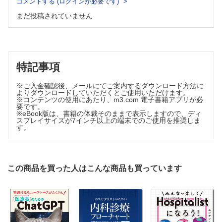
コメントする (ログインが必要です)
第3章 統計的推測
題なのか
1 母集団の推定
まだ投稿されていません
2 多重性を回避するには?
1 複数回検定しても多重性の問題が発生しない？ 2 多重性を回避する
1 標本をいくつか抽出してみる 2「点」推定ではなく，
ことはできる？ 3 いつも多重性を厳密に回避すべき？
「区間」推定をする 3 95％信頼区間とは 4 95％信頼区
章末問題
間の注意点
第7章 生存時間解析
2 仮説検定
1 生存時間解析とは
特記事項
1 統計的検定の結論は，必ず二択 2 統計的検定で重要なこ
1「イベント」という概念 2「打ち切り」という概念 3 どのような場
ととは？ 3 αエラーとβエラー 4 帰無仮説と対立仮説
合に，生存時間解析を使うか？
5 検定は手順が重要 6 片側検定と両側検定 7 パラメト
※ご入金確認後、メールにてご案内するダウンロード方法に
2 カプランマイヤー曲線
リック検定とノンパラメトリック検定
よりダウンロードしていただくとご使用いただけます。
1 カプランマイヤー曲線とは 2 どこがイベントで，どこが打ち切
※コンテンツの使用にあたり、m3.com 電子書籍アプリが必
3 P値
り？ 3 カプランマイヤー曲線から，さらに読み取れることとは
要です。
※eBook版は、書籍の体裁そのままで表示しますので、ディ
1 P値とは 2 T統計量で学ぶ，P値に影響を及ぼす要素 3
章末問題
スプレイサイズが7インチ以上の端末でのご使用を推奨しま
統計的に有意な差と，臨床的に意味のある差は区別する
第8章 回帰分析
す。
4 検証的なP値と名目上のP値とは
1 回帰分析とは
1 回帰分析とは 2 最後の誤差は何者か？ 3 どうやってa とb を決め
章末問題
るか：最小二乗法 4 回帰分析に関する用語の整理
第4章 計画を立てる
2 共分散分析
1 計画の重要性：バイアスと精度
1 共分散分析はどのような解析手法か 2 交絡バイアスを思い出そう
この商品を買った人はこんな商品も買っています
3 共分散分析の式～どちらの影響なのかを解析する 4 交絡因子を調整
1 計画を立てる 2 バイアスを避け，精度を確保する 3 バ
し，比較してみる 5 なぜ結果の違いが出てくるのか
3 ロジスティック回帰分析
イアスを避ける 4 精度の確保
1 ロジスティック回帰分析はどのようなときに使うか？ 2 ロジスティ
2 バイアスを防ぐ方法
ック回帰分析はどのような解析手法か？ 3 結果の解釈のしかた
1 ランダム抽出：対象のデータをランダムに集める 2 ラン
4 Cox比例ハザードモデル
ダム割付：集めたサンプルをランダムに群に割付ける 3
1 Cox比例ハザードモデルはどのようなときに使うか？ 2 Cox比例ハ