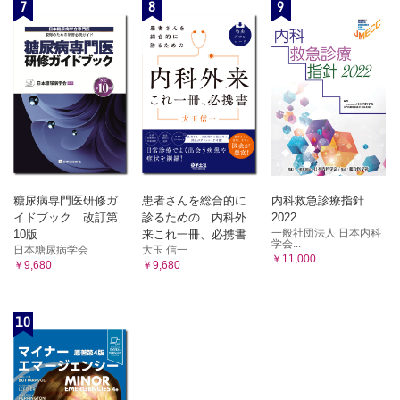
7
8
9
2 ピアソンの相関係数とスピアマンの相関係数
1 相関係数はなにを使うか？ 2 線形関係，単調な関係と
は？
章末問題
索引
糖尿病専門医研修ガ
患者さんを総合的に
内科救急診療指針
イドブック 改訂第
診るための 内科外
2022
一般社団法人 日本内科
10版
来これ一冊、必携書
学会...
日本糖尿病学会
大玉 信一
￥11,000
￥9,680
￥9,680
10