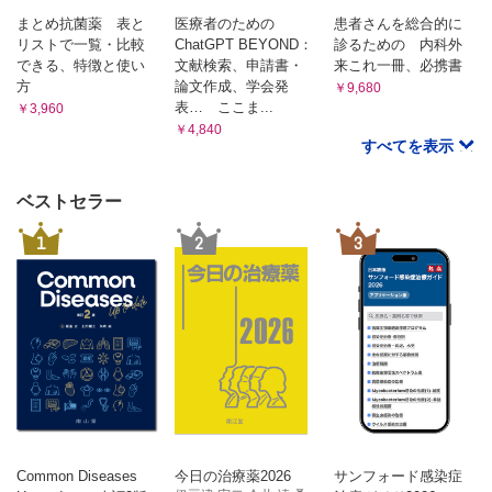
分析表の見かた 4 一元配置や二元配置とはなにか？ 5
分散分析の後に，多重比較をする意味
まとめ抗菌薬 表と
医療者のための
患者さんを総合的に
リストで一覧・比較
ChatGPT BEYOND：
診るための 内科外
章末問題
できる、特徴と使い
文献検索、申請書・
来これ一冊、必携書
第6章 多重性の問題
方
論文作成、学会発
￥9,680
1 多重性とはなにか? なぜ問題なのか？
表… ここま...
￥3,960
1 宝くじで学ぶ多重性 2 じゃんけんで学ぶ多重性 3 なぜ
￥4,840
多重性が問題なのか
すべてを表示
2 多重性を回避するには?
1 複数回検定しても多重性の問題が発生しない？ 2 多重性
ベストセラー
を回避することはできる？ 3 いつも多重性を厳密に回避
すべき？
1
2
3
章末問題
第7章 生存時間解析
1 生存時間解析とは
1「イベント」という概念 2「打ち切り」という概念 3 ど
のような場合に，生存時間解析を使うか？
2 カプランマイヤー曲線
1 カプランマイヤー曲線とは 2 どこがイベントで，どこが
打ち切り？ 3 カプランマイヤー曲線から，さらに読み取
れることとは
章末問題
Common Diseases
今日の治療薬2026
サンフォード感染症