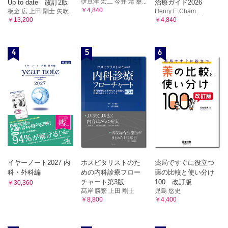
第8章 回帰分析
伊豆津 宏二 今井 靖 桑...
Up to date 改訂2版
治療ガイド2026
￥4,840
板金 広 上田 剛士 矢吹...
Henry F. Cham...
1 回帰分析とは
￥13,200
￥4,840
1 回帰分析とは 2 最後の誤差は何者か？ 3 どうやってa
とb を決めるか：最小二乗法 4 回帰分析に関する用語の
整理
4
5
6
2 共分散分析
1 共分散分析はどのような解析手法か 2 交絡バイアスを思
い出そう 3 共分散分析の式～どちらの影響なのかを解析
する 4 交絡因子を調整し，比較してみる 5 なぜ結果の
違いが出てくるのか
3 ロジスティック回帰分析
1 ロジスティック回帰分析はどのようなときに使うか？ 2
ロジスティック回帰分析はどのような解析手法か？ 3 結
果の解釈のしかた
4 Cox比例ハザードモデル
1 Cox比例ハザードモデルはどのようなときに使うか？ 2
イヤーノート2027 内
ホスピタリストのた
薬局ですぐに役立つ
Cox比例ハザードモデルの解析手法と結果の解釈
科・外科編
めの内科診療フロー
薬の比較と使い分け
章末問題
チャート第3版
100 改訂版
￥30,360
第9章 相関
髙岸 勝繁 上田 剛士
児島 悠史
￥8,800
￥4,400
1 相関係数とは
1 相関係数とは 2 相関と回帰分析の違い 3 相関係数のP値
にはどんな意味があるのか