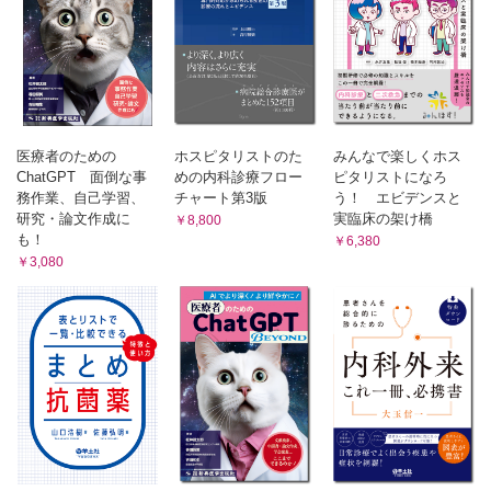
盲検化：割付けた群をわからないようにする
ザードモデルの解析手法と結果の解釈
章末問題
章末問題
第9章 相関
第5章 さまざまな検定を理解する
1 相関係数とは
1 検定を選択する際のポイント
1 相関係数とは 2 相関と回帰分析の違い 3 相関係数のP値にはどん
1 対応の有無 2 アウトカム 3 正規性とは 4 群の数
な意味があるのか
2 ピアソンの相関係数とスピアマンの相関係数
2 なにを比較している検定か把握する：帰無仮説と対立仮説
1 相関係数はなにを使うか？ 2 線形関係，単調な関係とは？
医療者のための
ホスピタリストのた
みんなで楽しくホス
1 T検定はなにを比較しているか？ 2 分散分析はなにを比
章末問題
ChatGPT 面倒な事
めの内科診療フロー
ピタリストになろ
較しているか？
索引
務作業、自己学習、
チャート第3版
う！ エビデンスと
3 T検定
研究・論文作成に
実臨床の架け橋
￥8,800
1 なにを解析する検定か？ 2 パラメトリック検定 3 帰無
も！
￥6,380
仮説と対立仮説 4 T検定の手順 5 自由度について
￥3,080
4 ウィルコクソンの順位和検定
1 なにを解析する検定か？ 2 パラメトリックとノンパラメ
トリックの違いを復習 3 帰無仮説と対立仮説 4 なぜ“順
位”なのか 5 名前は違うが同じ検定：マンホイットニーの
U検定
5 χ二乗検定，フィッシャーの直接確率検定
1 χ二乗検定とは 2 χ二乗検定の帰無仮説と対立仮説 3 χ二
乗検定の手順 4 フィッシャーの直接確率検定とは
6 分散分析
1 なにを解析する検定か？ 2 帰無仮説と対立仮説 3 分散