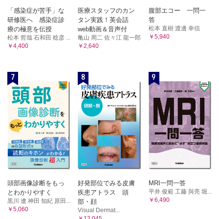
「感染症が苦手」な
医療スタッフのカン
腹部エコー 一問一
研修医へ 感染症診
タン実践！英会話
答
松本 直樹 渡邊 幸信
療の極意を伝授
web動画＆音声付
￥5,940
松本 哲哉 石和田 稔彦 ...
亀山 周二 佐々江 龍一郎
￥4,400
￥2,640
7
8
9
頭部画像診断をもっ
好発部位でみる皮膚
MRI一問一答
平井 俊範 工藤 與亮 堀...
とわかりやすく
疾患アトラス 頭
￥6,490
黒川 遼 神田 知紀 原田...
部・顔
￥5,060
Visual Dermat...
￥12,045