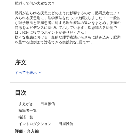
肥満に対する適切な栄養療法・運動療法
肥満って何が大変なの？
疾患編
肥満があらゆる疾患にどのように影響するのか，肥満患者によく
運動器障害
みられる疾患別に，理学療法をたっぷり解説しました！ 一般的
1 肥満を呈する下肢関節疾患 林 和寛
な理学療法と肥満患者に対する理学療法の違いをまとめ，肥満の
下肢関節疾患（股関節，膝関節）の理学療法総論
特徴をエビデンスに基づいて示しています．疾患編の各症例で
肥満を呈する下肢関節疾患に対する理学療法
は，臨床に役立つポイントが盛りだくさん！
Case 1
様々な疾患における一般的な理学療法からさらに踏み込み，肥満
2 肥満を呈する脊椎疾患 加古誠人
を呈する症例まで対応できる実践的な1冊です．
脊椎疾患に対する理学療法総論
肥満を呈する脊椎疾患に対する理学療法
Case 2
序文
内部障害
3 肥満を呈する虚血性心疾患 田中伸弥
すべてを表示
虚血性心疾患に対する理学療法総論
肥満を呈する虚血性心疾患に対する理学療法
Case 3
4 肥満を呈する心不全 田屋雅信
目次
心不全に対する理学療法総論
肥満を呈する心不全に対する理学療法
まえがき 田屋雅信
Case 4
執筆者一覧
5 肥満を呈する患者の心臓血管外科手術後 大瀧 侑
略語一覧
心臓血管外科手術後の理学療法総論
肥満を呈する患者の心臓血管外科手術後の理学療法
イントロダクション 田屋雅信
Case 5
評価・介入編
6 肥満を呈する呼吸器疾患 渡邉陽介