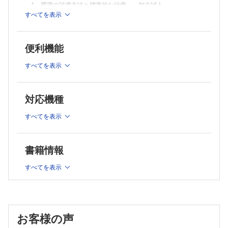
1 肥満の評価方法と標準的な治療 加古誠人
呼吸器疾患に対する理学療法総論
肥満を呈する呼吸器疾患に対する理学療法
すべてを表示
2 肥満の評価方法（フィジカル編） 田屋雅信
Case 6
3 肥満特有の歩行および動作分析 鳥山 実
7 肥満を呈する糖尿病 猪熊正美
歩行および動作分析の総論
糖尿病に対する理学療法総論
便利機能
肥満者特有の歩行および動作分析
肥満を呈する糖尿病に対する理学療法
Case 7
4 エビデンスに基づく減量メカニズム －栄養療法および運
すべてを表示
脳血管障害
動療法－ 佐々木翔平
8 肥満を呈する脳血管障害 藤野雄次
一般的な減量のメカニズムおよびトレーニング方法
脳血管障害に対する理学療法総論
肥満に対する適切な栄養療法・運動療法
肥満を呈する脳血管障害に対する理学療法
対応機種
疾患編
Case 8
がん
すべてを表示
運動器障害
9 肥満を呈するがん患者 立松典篤
1 肥満を呈する下肢関節疾患 林 和寛
がん患者の理学療法総論
下肢関節疾患（股関節，膝関節）の理学療法総論
肥満を呈するがん患者の理学療法
書籍情報
肥満を呈する下肢関節疾患に対する理学療法
Case 9
索引
Case 1
すべてを表示
おわりに 加古誠人
2 肥満を呈する脊椎疾患 加古誠人
脊椎疾患に対する理学療法総論
肥満を呈する脊椎疾患に対する理学療法
Case 2
お客様の声
内部障害