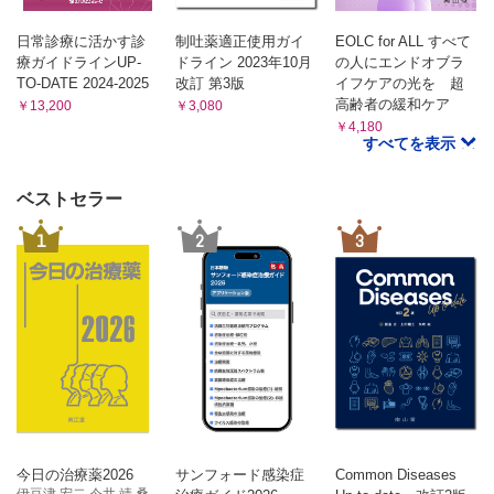
日常診療に活かす診
制吐薬適正使用ガイ
EOLC for ALL すべて
療ガイドラインUP-
ドライン 2023年10月
の人にエンドオブラ
TO-DATE 2024-2025
改訂 第3版
イフケアの光を 超
高齢者の緩和ケア
￥13,200
￥3,080
￥4,180
すべてを表示
ベストセラー
1
2
3
今日の治療薬2026
サンフォード感染症
Common Diseases
伊豆津 宏二 今井 靖 桑...