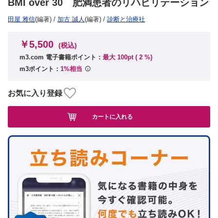
BMI over 30 肥満患者のリハビリテーション
田屋 雅信
(編著)
/
加古 誠人
(編著)
/
診断と治療社
￥5,500
(税込)
m3.com 電子書籍ポイント：
最大 100pt (
2
%)
m3ポイント：
1%相当
お気に入り登録
カートに入れる