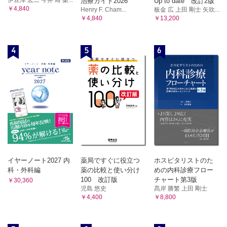
治療ガイド2026
Up to date 改訂2版
￥4,840
Henry F. Cham...
板金 広 上田 剛士 矢吹...
￥4,840
￥13,200
4
5
6
イヤーノート2027 内
薬局ですぐに役立つ
ホスピタリストのた
科・外科編
薬の比較と使い分け
めの内科診療フロー
100 改訂版
チャート第3版
￥30,360
児島 悠史
髙岸 勝繁 上田 剛士
￥4,400
￥8,800