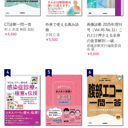
CT診断一問一答
外来で使える痛み診
画像診断 2025年増刊
村上 卓道 神田 知紀
療
号（Vol.45 No.11）こ
￥6,490
片岡 仁美
れだけ押さえる全身
￥5,500
の血管解剖 ―破...
画像診断実行編集委員
会 森...
￥6,600
4
5
6