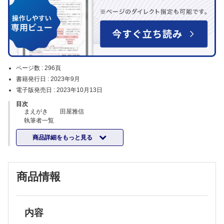
ページ数 :
296頁
書籍発行日 :
2023年9月
電子版発売日 :
2023年10月13日
目次
まえがき 田屋雅信
執筆者一覧
略語一覧
商品詳細をもっと見る
イントロダクション 田屋雅信
評価・介入編
1 肥満の評価方法と標準的な治療 加古誠人
2 肥満の評価方法（フィジカル編） 田屋雅信
商品情報
3 肥満特有の歩行および動作分析 鳥山 実
歩行および動作分析の総論
肥満者特有の歩行および動作分析
4 エビデンスに基づく減量メカニズム －栄養療法および運動療法
－ 佐々木翔平
内容
一般的な減量のメカニズムおよびトレーニング方法