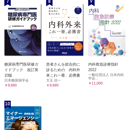
7
8
9
糖尿病専門医研修ガ
患者さんを総合的に
内科救急診療指針
イドブック 改訂第
診るための 内科外
2022
一般社団法人 日本内科
10版
来これ一冊、必携書
学会...
日本糖尿病学会
大玉 信一
￥11,000
￥9,680
￥9,680
10