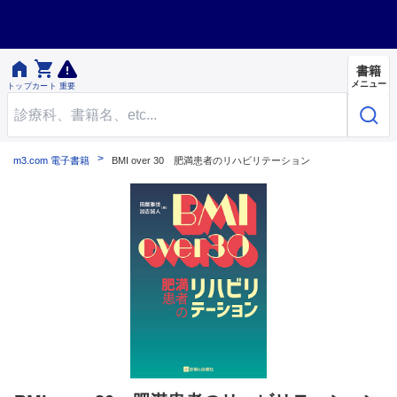


書籍
メニュー
トップ
カート
重要
m3.com 電子書籍
BMI over 30 肥満患者のリハビリテーション