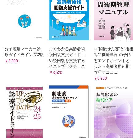
8 肥満を呈する脳血管障害 藤野雄次
脳血管障害に対する理学療法総論
肥満を呈する脳血管障害に対する理学療法
Case 8
がん
9 肥満を呈するがん患者 立松典篤
がん患者の理学療法総論
分子腫瘍マーカー診
よくわかる高齢者術
～“術後せん妄”と“術後
肥満を呈するがん患者の理学療法
療ガイドライン 第2版
後回復支援ガイド～
認知機能障害”の予防
Case 9
術後回復を支援する
をエンドポイントと
￥3,300
ベストプラクティス
した～高齢者周術期
索引
管理マニュ...
￥3,520
おわりに 加古誠人
￥5,390