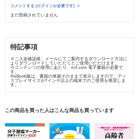
3 肥満を呈する虚血性心疾患 田中伸弥
コメントする (ログインが必要です)
虚血性心疾患に対する理学療法総論
まだ投稿されていません
肥満を呈する虚血性心疾患に対する理学療法
Case 3
4 肥満を呈する心不全 田屋雅信
心不全に対する理学療法総論
肥満を呈する心不全に対する理学療法
特記事項
Case 4
5 肥満を呈する患者の心臓血管外科手術後 大瀧 侑
※ご入金確認後、メールにてご案内するダウンロード方法に
よりダウンロードしていただくとご使用いただけます。
心臓血管外科手術後の理学療法総論
※コンテンツの使用にあたり、m3.com 電子書籍が必要で
肥満を呈する患者の心臓血管外科手術後の理学療法
す。
※eBook版は、書籍の体裁そのままで表示しますので、ディ
Case 5
スプレイサイズが7インチ以上の端末でのご使用を推奨しま
6 肥満を呈する呼吸器疾患 渡邉陽介
す。
呼吸器疾患に対する理学療法総論
肥満を呈する呼吸器疾患に対する理学療法
Case 6
この商品を買った人はこんな商品も買っています
7 肥満を呈する糖尿病 猪熊正美
糖尿病に対する理学療法総論
肥満を呈する糖尿病に対する理学療法
Case 7
脳血管障害