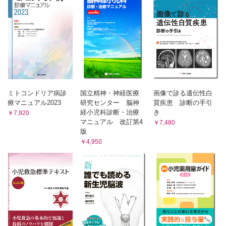
（1）脳ドパミン-セロトニン小胞トランスポーター変異疾患
3 ドパミン輸送
（1）ドパミントランスポーター欠乏症候群
4 クレアチン輸送・代謝
（1）脳クレアチン欠乏症候群
5 グルコース輸送
（1）グルコーストランスポーター1欠損症
C.その他
1．ウリジン反応性てんかん性脳症
ミトコンドリア病診
国立精神・神経医療
画像で診る遺伝性白
2．PAK3関連性知的障害
療マニュアル2023
研究センター 脳神
質疾患 診断の手引
経小児科診断・治療
き
索引
￥7,920
マニュアル 改訂第4
￥7,480
NOTE
版
・大頭症をきたす疾患
￥4,950
・不随意運動の定義と診断