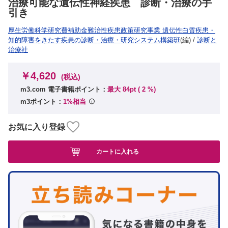
治療可能な遺伝性神経疾患 診断・治療の手
引き
厚生労働科学研究費補助金難治性疾患政策研究事業 遺伝性白質疾患・
知的障害をきたす疾患の診断・治療・研究システム構築班
(編)
/
診断と
治療社
￥4,620
(税込)
m3.com 電子書籍ポイント：
最大 84pt (
2
%)
m3ポイント：
1%相当
お気に入り登録
カートに入れる