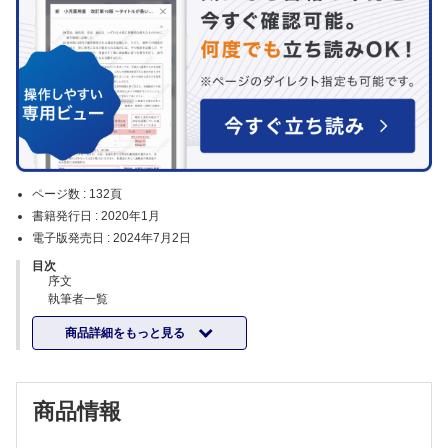
ページ数 :
132頁
書籍発行日 :
2020年1月
電子版発売日 :
2024年7月2日
目次
序文
執筆者一覧
エビデンスレベルの分類
商品詳細をもっと見る
略語一覧
「第Ⅰ部 症候」の読み方
第Ⅰ部 症候
1 意識障害
商品情報
2 退行
3 大頭症
4 不随意運動