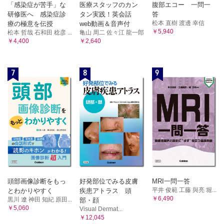
「感染症が苦手」な
医療スタッフのカン
腹部エコー 一問一
研修医へ 感染症診
タン実践！英会話
答
松本 直樹 渡邊 幸信
療の極意を伝授
web動画＆音声付
￥5,940
松本 哲哉 石和田 稔彦 ...
亀山 周二 佐々江 龍一郎
￥4,400
￥2,640
7
8
9
頭部画像診断をもっ
好発部位でみる皮膚
MRI一問一答
平井 俊範 工藤 與亮 堀...
とわかりやすく
疾患アトラス 頭
￥6,490
黒川 遼 神田 知紀 原田...
部・顔
￥5,060
Visual Dermat...
￥12,045