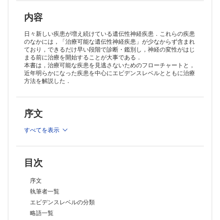
5 眼球運動異常，眼科的異常
6 肝脾腫
内容
7 てんかん
第Ⅱ部 総論
日々新しい疾患が増え続けている遺伝性神経疾患．これらの疾患
1 アミノ酸代謝異常症
のなかには，「治療可能な遺伝性神経疾患」が少なからず含まれ
ており，できるだけ早い段階で診断・鑑別し，神経の変性がはじ
2 有機酸代謝異常症
まる前に治療を開始することが大事である．
3 脂肪酸代謝異常症
本書は，治療可能な疾患を見逃さないためのフローチャートと，
4 ライソゾーム病，ペルオキシソーム病
近年明らかになった疾患を中心にエビデンスレベルとともに治療
5 ミトコンドリア病
方法を解説した．
6 尿素サイクル異常症
7 SLCトランスポーター異常症
8 神経伝達物質病
序文
第Ⅲ部 各論
A.ミトコンドリア関連疾患
1 チアミン（ビタミンB1）代謝異常症候群
すべてを表示
（1）チアミンピロホスホキナーゼ1欠損症
（2）ビオチン反応性大脳基底核病
2 リボフラビン反応
目次
（1）Brown-Vialetto-Van Laere症候群，Fazio-Londe病
（2）ミトコンドリア呼吸鎖複合体I欠乏症（ACAD9欠損症）
序文
（3）モリブデン補助因子欠損症A型
執筆者一覧
（4）コエンザイムQ10欠損症
（5）チオレドキシン2欠乏症
エビデンスレベルの分類
（6）ミトコンドリア炭酸脱水酵素欠損症
略語一覧
（7）ミトコンドリアグルタミン酸オキサロ酢酸トランスアミナーゼ欠