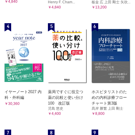
￥4,840
Henry F. Cham...
板金 広 上田 剛士 矢吹...
￥4,840
￥13,200
4
5
6
イヤーノート2027 内
薬局ですぐに役立つ
ホスピタリストのた
科・外科編
薬の比較と使い分け
めの内科診療フロー
100 改訂版
チャート第3版
￥30,360
児島 悠史
髙岸 勝繁 上田 剛士
￥4,400
￥8,800
7
8
9