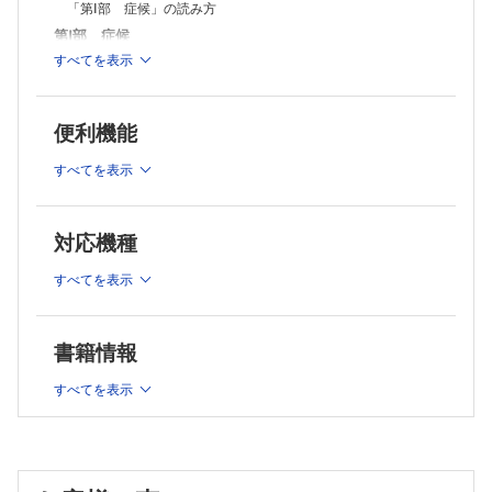
「第Ⅰ部 症候」の読み方
損症
第Ⅰ部 症候
3 その他
（1）エチルマロン酸脳症
すべてを表示
1 意識障害
B.SLCトランスポーター異常症および関連疾患
2 退行
1 葉酸，葉酸輸送・代謝
3 大頭症
（1）脳葉酸輸送欠損症
便利機能
（2）メチレンテトラヒドロ葉酸還元酵素欠損症
4 不随意運動
2 脳ドパミン-セロトニン小胞輸送
5 眼球運動異常，眼科的異常
すべてを表示
（1）脳ドパミン-セロトニン小胞トランスポーター変異疾患
6 肝脾腫
3 ドパミン輸送
7 てんかん
（1）ドパミントランスポーター欠乏症候群
4 クレアチン輸送・代謝
第Ⅱ部 総論
対応機種
（1）脳クレアチン欠乏症候群
1 アミノ酸代謝異常症
5 グルコース輸送
すべてを表示
2 有機酸代謝異常症
（1）グルコーストランスポーター1欠損症
3 脂肪酸代謝異常症
C.その他
1．ウリジン反応性てんかん性脳症
4 ライソゾーム病，ペルオキシソーム病
書籍情報
2．PAK3関連性知的障害
5 ミトコンドリア病
索引
6 尿素サイクル異常症
すべてを表示
NOTE
7 SLCトランスポーター異常症
・大頭症をきたす疾患
・不随意運動の定義と診断
8 神経伝達物質病
第Ⅲ部 各論
A.ミトコンドリア関連疾患