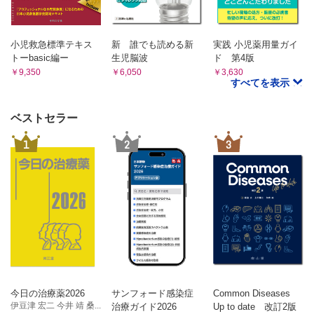
小児救急標準テキス
新 誰でも読める新
実践 小児薬用量ガイ
トーbasic編ー
生児脳波
ド 第4版
￥9,350
￥6,050
￥3,630
すべてを表示
ベストセラー
1
2
3
今日の治療薬2026
サンフォード感染症
Common Diseases
伊豆津 宏二 今井 靖 桑...
治療ガイド2026
Up to date 改訂2版