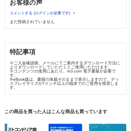
お客様の声
1 チアミン（ビタミンB1）代謝異常症候群
（1）チアミンピロホスホキナーゼ1欠損症
コメントする (ログインが必要です)
（2）ビオチン反応性大脳基底核病
まだ投稿されていません
2 リボフラビン反応
（1）Brown-Vialetto-Van Laere症候群，Fazio-Londe病
（2）ミトコンドリア呼吸鎖複合体I欠乏症（ACAD9欠損
症）
（3）モリブデン補助因子欠損症A型
特記事項
（4）コエンザイムQ10欠損症
（5）チオレドキシン2欠乏症
※ご入金確認後、メールにてご案内するダウンロード方法に
よりダウンロードしていただくとご使用いただけます。
（6）ミトコンドリア炭酸脱水酵素欠損症
※コンテンツの使用にあたり、m3.com 電子書籍が必要で
す。
（7）ミトコンドリアグルタミン酸オキサロ酢酸トランスア
※eBook版は、書籍の体裁そのままで表示しますので、ディ
ミナーゼ欠損症
スプレイサイズが7インチ以上の端末でのご使用を推奨しま
3 その他
す。
（1）エチルマロン酸脳症
B.SLCトランスポーター異常症および関連疾患
1 葉酸，葉酸輸送・代謝
この商品を買った人はこんな商品も買っています
（1）脳葉酸輸送欠損症
（2）メチレンテトラヒドロ葉酸還元酵素欠損症
2 脳ドパミン-セロトニン小胞輸送