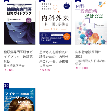
糖尿病専門医研修ガ
患者さんを総合的に
内科救急診療指針
イドブック 改訂第
診るための 内科外
2022
一般社団法人 日本内科
10版
来これ一冊、必携書
学会...
日本糖尿病学会
大玉 信一
￥11,000
￥9,680
￥9,680
10