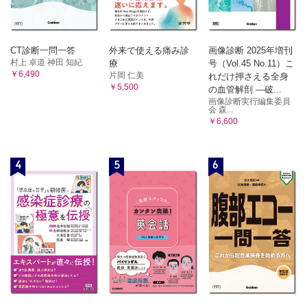
CT診断一問一答
外来で使える痛み診
画像診断 2025年増刊
村上 卓道 神田 知紀
療
号（Vol.45 No.11）こ
￥6,490
片岡 仁美
れだけ押さえる全身
￥5,500
の血管解剖 ―破...
画像診断実行編集委員
会 森...
￥6,600
4
5
6