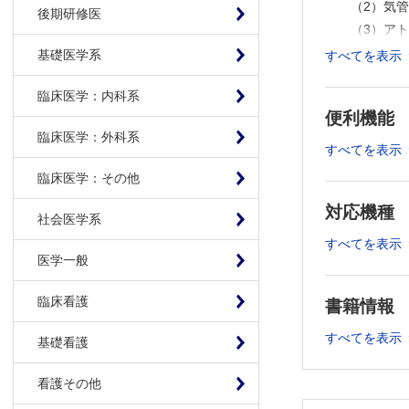
（2）気
後期研修医
（3）ア
（4）ア
基礎医学系
すべてを表示
II .自己
臨床医学：内科系
III .先天
便利機能
画像診断
臨床医学：外科系
今月の症例
すべてを表示
臨床研究・症
臨床医学：その他
感染症
対応機種
社会医学系
Abiotr
すべてを表示
ペットの
医学一般
無莢膜型
COVID-
臨床看護
書籍情報
気管内挿管
COVID
すべてを表示
基礎看護
神経・筋
COVID
看護その他
頭蓋内圧亢