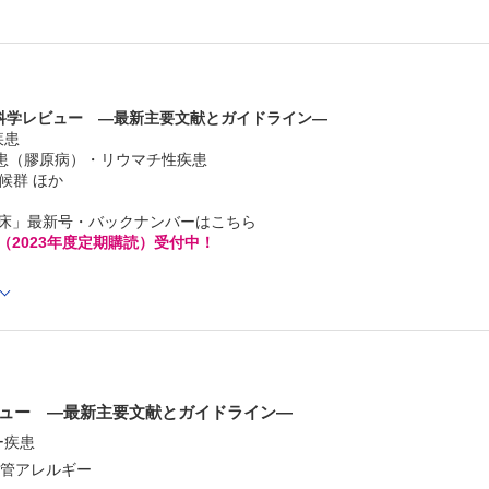
新生児
在胎34週未満の早産児の高直接ビリルビン血症重症化因子
先天異常・遺伝
集中治療により救命し得たびまん性新生児血管腫症
腎・泌尿・生殖器
膀胱膣瘻との鑑別を要したvaginal refluxの乳児例
科学レビュー —最新主要文献とガイドライン—
呼吸器
疾患
肺炎治療終了後の造影CTで先天性肺気道奇形を否定できた
疫疾患（膠原病）・リウマチ性疾患
肺分画症の1例
症候群 ほか
小児外科
当院における小児嵌頓包茎の臨床的特徴
臨床」最新号・バックナンバーはこちら
小児科専門医を目指す人のための Q＆Aで読み解く 分野
（2023年度定期購読）受付中！
ミナー
腎・泌尿器
Cでの閲覧も可能です。
呼吸器
後、「購入済ライセンス一覧」より、オンライン環境で閲覧可能なPDF
Journal Club―抄読会（第116回）
refox 最新版 / Google Chrome 最新版 / Safari 最新版
日々のつぶやき―傷害制御考（第16回）
ュー —最新主要文献とガイドライン—
ー疾患
化管アレルギー