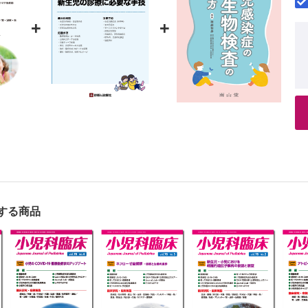
き―傷害制御考（第16回）
+
+
する商品