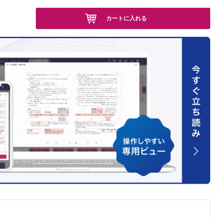
カートに入れる
腸炎
児例
症を来し
ループ症
者数の関
身障害者
イシン経