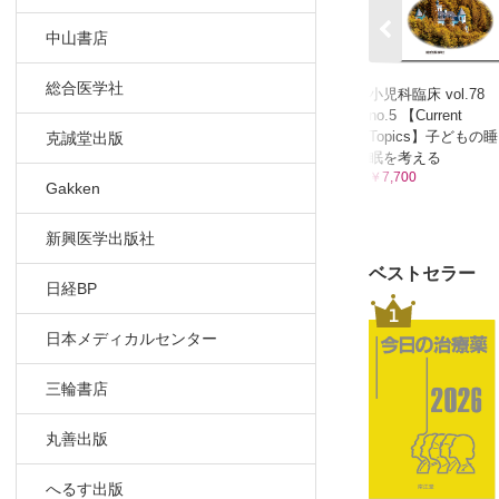
中山書店
総合医学社
小児科臨床 vol.78
no.5 【Current
Topics】子どもの睡
克誠堂出版
眠を考える
￥7,700
Gakken
新興医学出版社
ベストセラー
日経BP
1
日本メディカルセンター
三輪書店
丸善出版
へるす出版