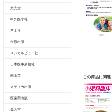
日々のつぶや
文光堂
中外医学社
羊土社
金原出版
メジカルビュー社
日本医事新報社
南山堂
この商品に関連
メディカ出版
医歯薬出版
金芳堂