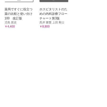
薬局ですぐに役立つ
ホスピタリストのた
薬の比較と使い分け
めの内科診療フロー
100 改訂版
チャート第3版
児島 悠史
髙岸 勝繁 上田 剛士
￥4,400
￥8,800