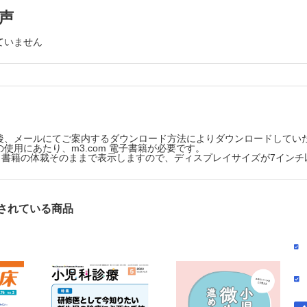
声
吐症候群を認めた障害児の3例
謝
ていません
リン高アンモニア血症症候群：症例報告およびロイシン経口負荷試験と
週未満の早産児の高直接ビリルビン血症重症化因子の検討
遺伝
により救命し得たびまん性新生児血管腫症
生殖器
後、メールにてご案内するダウンロード方法によりダウンロードしてい
使用にあたり、m3.com 電子書籍が必要です。
鑑別を要したvaginal refluxの乳児例
版は、書籍の体裁そのままで表示しますので、ディスプレイサイズが7イン
終了後の造影CTで先天性肺気道奇形を否定できた肺葉内肺分画症の1例
されている商品
ける小児嵌頓包茎の臨床的特徴
を目指す人のための Q＆Aで読み解く 分野別誌上セミナー
器
lub―抄読会（第116回）