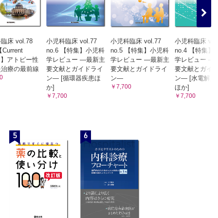
床 vol.78
小児科臨床 vol.77
小児科臨床 vol.77
小児科臨床 vol.
【Current
no.6 【特集】小児科
no.5 【特集】小児科
no.4 【特集
ics】アトピー性
学レビュー —最新主
学レビュー —最新主
学レビュー —
炎治療の最前線
要文献とガイドライ
要文献とガイドライ
要文献とガイ
0
ン— [循環器疾患ほ
ン—
ン— [水電解
￥7,700
か]
ほか]
￥7,700
￥7,700
5
6