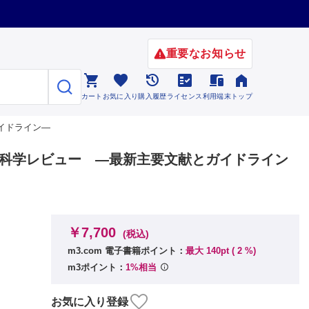
重要なお知らせ






カート
お気に入り
購入履歴
ライセンス
利用端末
トップ
とガイドライン—
集】小児科学レビュー —最新主要文献とガイドライン
￥7,700
(税込)
m3.com 電子書籍ポイント：
最大 140pt (
2
%)
m3ポイント：
1%相当
お気に入り登録