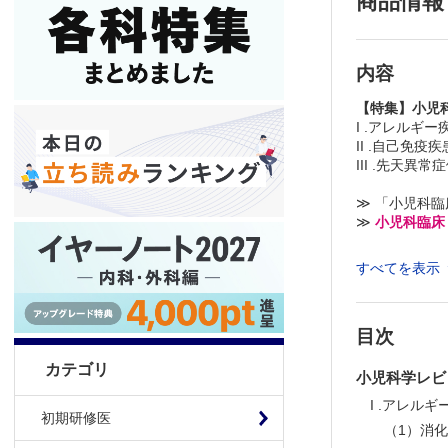
商品情報
内容
【特集】小児
I .アレルギー
II .自己免
III .先天異常
≫ 「小児科
≫
小児科臨床
※本製品はP
すべてを表示
製品のご購入
推奨ブラウザ： Fi
目次
カテゴリ
小児科学レビ
I .アレルギ
初期研修医
（1）消