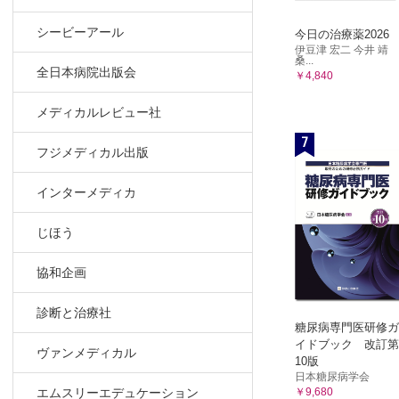
シービーアール
今日の治療薬2026
伊豆津 宏二 今井 靖
桑...
全日本病院出版会
￥4,840
メディカルレビュー社
7
フジメディカル出版
インターメディカ
じほう
協和企画
診断と治療社
糖尿病専門医研修ガ
イドブック 改訂第
ヴァンメディカル
10版
日本糖尿病学会
￥9,680
エムスリーエデュケーション