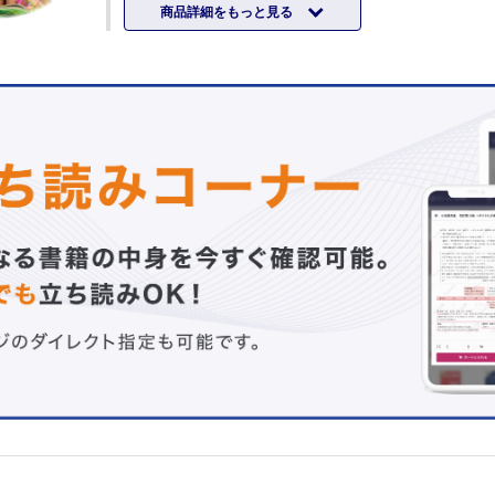
商品詳細をもっと見る
（2）気管支喘息
（3）アトピー性皮膚炎
（4）アナフィラキシー
II .自己免疫疾患（膠原病）・リウマチ性疾患
III .先天異常症候群
画像診断
今月の症例
臨床研究・症例報告
感染症
Abiotrophia defectivaによる腹膜透析関連腹膜炎の小児例
ペットのハリネズミから感染したと推定されるサルモネラ
無莢膜型インフルエンザ菌髄膜炎を発症した生来健康の乳
COVID-19罹患中にStaphylococcus aureusによる肺化膿
た乳児
気管内挿管による人工呼吸管理を要したCOVID-19関連ク
候群の乳児
COVID-19パンデミックと小児のカンピロバクター腸炎患
連
神経・筋
COVID-19罹患後に脳梗塞を来した1例
頭蓋内圧亢進症の認識が遅れCushing現象を呈した重症心
周期性嘔吐症候群を認めた障害児の3例
内分泌・代謝
高インスリン高アンモニア血症症候群：症例報告およびロ
口負荷試験とタンパク質経口負荷試験の比較