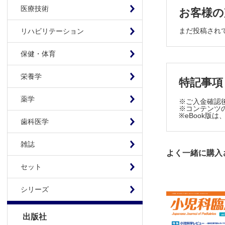
医療技術
お客様の
周期性嘔
内分泌・代
まだ投稿され
リハビリテーション
高インス
新生児
保健・体育
在胎34
先天異常・
栄養学
特記事項
集中治療
腎・泌尿・
薬学
※ご入金確認
※コンテンツの
膀胱膣瘻との
※eBook
歯科医学
呼吸器
肺炎治療
雑誌
小児外科
よく一緒に購入
当院にお
セット
小児科専門医
腎・泌尿
シリーズ
呼吸器
Journal C
出版社