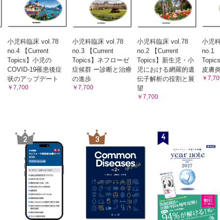
小児科臨床 vol.78
小児科臨床 vol.78
小児科臨床 vol.78
小児科臨
no.4 【Current
no.3 【Current
no.2 【Current
no.1 
Topics】小児の
Topics】ネフローゼ
Topics】新生児・小
Top
COVID-19罹患後症
症候群 ー診断と治療
児における網羅的遺
皮膚
￥7,70
状のアップデート
の進歩
伝子解析の役割と展
￥7,700
￥7,700
望
￥7,700
4
2
3