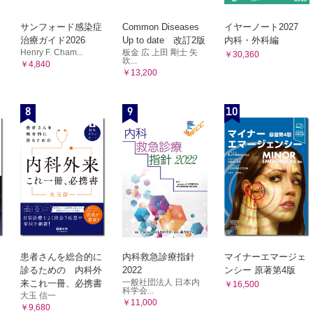
サンフォード感染症
Common Diseases
イヤーノート2027
治療ガイド2026
Up to date 改訂2版
内科・外科編
Henry F. Cham...
板金 広 上田 剛士 矢
￥30,360
吹...
￥4,840
￥13,200
8
9
10
患者さんを総合的に
内科救急診療指針
マイナーエマージェ
診るための 内科外
2022
ンシー 原著第4版
一般社団法人 日本内
来これ一冊、必携書
￥16,500
科学会...
大玉 信一
￥11,000
￥9,680