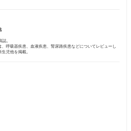
臨床経
誌
稿誌。
腫性甲状
は、呼吸器疾患、血液疾患、腎尿路疾患などについてレビューし
新生児他を掲載。
例
別誌上セ