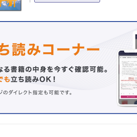
（1）貧血・骨髄不全 【小林明恵 他】
（2）造血器腫瘍 【安部樹太朗】
（3）血液凝固異常 【野上恵嗣】
III . 腎尿路疾患
（1）ネフローゼ症候群 【張田 豊】
（2）腎炎 【財津亜友子 他】
（3）先天性腎尿路異常 【浅沼 宏】
（4）尿細管機能異常症 【野津寛大】
画像診断
・今月の症例 【首藤直大 他】
臨床研究・症例研究
感染症
・初回髄液検査で細胞数増多を認めなかったStreptococcus
gallolyticus subsp. pasteurianusによる細菌性髄膜炎の１例
・定期的な髄液検査が治療方針決定に有用であった新生児
ペス脳炎の１例
・新規発症の1型糖尿病診断時に新型コロナウイルス感染症
した４例
・無呼吸発作を契機に診断したパレコウイルスA感染症の
・地域小児科センターにおける付き添いと病棟内COVID-1
検討
先天異常・遺伝
・長引く新生児黄疸からCrigler-Najjar症候群Ⅱ型と診断し
例
・新生児期の筋緊張低下と体重増加不良を契機に診断に至