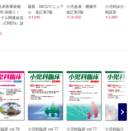
日本医事新報
最新 NICUマニュア
小児血液・腫瘍学
小児科診療の
5329 深掘り！
ル 改訂第7版
改訂第2版
相談室
￥4,840
￥16,500
￥3,960
ーテル関連血流
（CRBSI）診
0
床 vol.78
小児科臨床 vol.77
小児科臨床 vol.77
小児科臨床 vol.