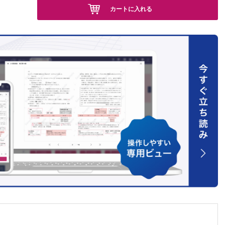
カートに入れる
単純ヘル
を合併
早期乳児
9発生の
た1男児
った