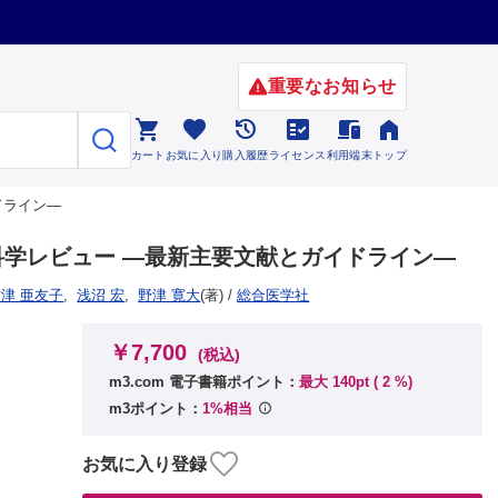
重要なお知らせ






カート
お気に入り
購入履歴
ライセンス
利用端末
トップ
イドライン—
】小児科学レビュー —最新主要文献とガイドライン—
津 亜友子
,
浅沼 宏
,
野津 寛大
(著)
/
総合医学社
￥7,700
(税込)
m3.com 電子書籍ポイント：
最大 140pt (
2
%)
m3ポイント：
1%相当
お気に入り登録