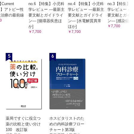
【Current
no.6 【特集】小児科
no.4 【特集】小児科
no.3【特集】
ics】アトピー性
学レビュー —最新主
学レビュー —最新主
学レビュー —
炎治療の最前線
要文献とガイドライ
要文献とガイドライ
要文献とガイ
0
ン— [循環器疾患ほ
ン— [水電解質異常
ン— [感染症ほ
￥7,700
か]
ほか]
￥7,700
￥7,700
5
6
薬局ですぐに役立つ
ホスピタリストのた
薬の比較と使い分け
めの内科診療フロー
100 改訂版
チャート第3版