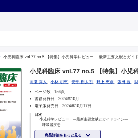
小児科臨床 vol.77 no.5 【特集】小児科学レビュー —最新主要文献とガ
小児科臨床 vol.77 no.5 【特集
高瀬 真人
,
小林 明恵
,
安部 樹太朗
,
野上 恵嗣
,
張田 豊
,
財
ページ数 :
156頁
書籍発行日 :
2024年10月
電子版発売日 :
2024年10月17日
目次
小児科学レビュー —最新主要文献とガイドライン—
I .呼吸器疾患
呼吸器疾患 【高瀬真人】
商品詳細をもっと見る
II .血液疾患