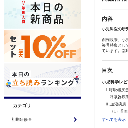
内容
小児科医の研
創刊以来、小
毎号特集とし
ています。臨
目次
小児科学レビ
I .呼吸器疾
呼吸器疾
II .血液疾患
カテゴリ
（1）貧血
（2）造
すべてを表示
初期研修医
（3）血