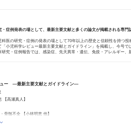
Phelan-McDermid症候群の1例
・心臓手術を含む外科的治療介入を行った13トリソミーの
過と予後
免疫・アレルギー
・結節性紅斑から腸管ベーチェットを診断した小児例
究・症例発表の場として、最新主要文献と多くの論文が掲載される専門
・蛋白漏出性胃腸症を合併したIgA血管炎の１例
新生児
児科医の研究・症例の発表の場として70年以上の歴史と信頼性を持つ投
・出生後も甲状腺ホルモン補充が必要となった胎児甲状腺
腺機能低下症の1例
て「小児科学レビュー最新主要文献とガイドライン」を掲載し、今号で
血液・腫瘍
床研究・症例報告では、感染症、先天異常・遺伝、免疫・アレルギー、
・両側腎臓のみに髄外病変を認めた急性単球性白血病の１
消化器・栄養
・便中カルプロテクチン高値を呈した若年性ポリープの1例
小児科専門医を目指す人のための Q＆Aで読み解く 分野
ミナー
・救急
ュー —最新主要文献とガイドライン—
・先天代謝異常
患
Journal Club―抄読会（第125回）
日々のつぶやき―傷害制御考（第25回）
患 【高瀬真人】
・骨髄不全 【小林明恵 他】
血器腫瘍 【安部樹太朗】
液凝固異常 【野上恵嗣】