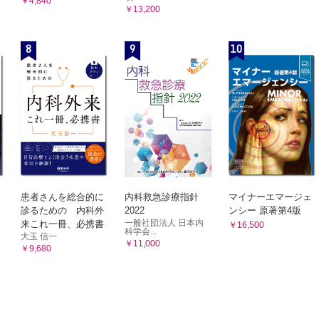
￥4,840
￥13,200
8
9
10
患者さんを総合的に
内科救急診療指針
マイナーエマージェ
診るための 内科外
2022
ンシー 原著第4版
一般社団法人 日本内
来これ一冊、必携書
￥16,500
科学会...
大玉 信一
￥11,000
￥9,680