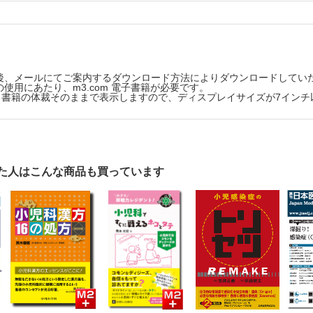
ルギー
紅斑から腸管ベーチェットを診断した小児例
出性胃腸症を合併したIgA血管炎の１例
後、メールにてご案内するダウンロード方法によりダウンロードしてい
も甲状腺ホルモン補充が必要となった胎児甲状腺腫性甲状腺機能低下症
使用にあたり、m3.com 電子書籍が必要です。
版は、書籍の体裁そのままで表示しますので、ディスプレイサイズが7イン
臓のみに髄外病変を認めた急性単球性白血病の１例
養
ルプロテクチン高値を呈した若年性ポリープの1例
た人はこんな商品も買っています
医を目指す人のための Q＆Aで読み解く 分野別誌上セミナー
謝異常
Club―抄読会（第125回）
やき―傷害制御考（第25回）