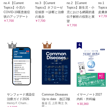
no.4 【Current
no.3 【Current
no.2 【Current
no.1 
Topics】小児の
Topics】ネフローゼ
Topics】新生児・小
Top
COVID-19罹患後症
症候群 ー診断と治療
児における網羅的遺
皮膚
￥7,70
状のアップデート
の進歩
伝子解析の役割と展
￥7,700
￥7,700
望
￥7,700
4
2
3
サンフォード感染症
Common Diseases
イヤーノート2027
治療ガイド2026
Up to date 改訂2版
内科・外科編
Henry F. Cham...
板金 広 上田 剛士 矢
￥30,360
吹...