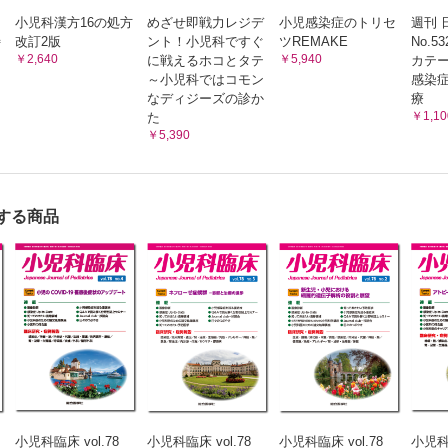
小児科漢方16の処方
めざせ即戦力レジデ
小児感染症のトリセ
週刊 
特
改訂2版
ント！小児科ですぐ
ツREMAKE
No.
￥2,640
￥5,940
に戦えるホコとタテ
カテ
～小児科ではコモン
感染症
なディジーズの診か
療
￥1,10
た
￥5,390
する商品
小児科臨床 vol.78
小児科臨床 vol.78
小児科臨床 vol.78
小児科臨