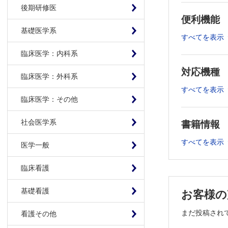
後期研修医
III . 腎尿
便利機能
（1）ネ
基礎医学系
（2）腎炎
すべてを表示
（3）先
臨床医学：内科系
（4）尿
対応機種
画像診断
臨床医学：外科系
・今月の症
すべてを表示
臨床研究・症
臨床医学：その他
感染症
社会医学系
書籍情報
・初回髄液検
・定期的
すべてを表示
医学一般
・新規発
・無呼吸
臨床看護
・地域小児
先天異常・
基礎看護
お客様の
・長引く新
まだ投稿され
看護その他
・新生児期
・心臓手