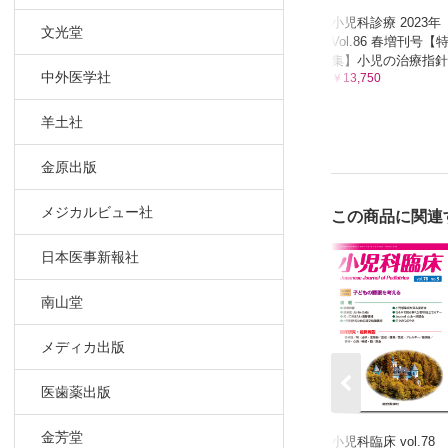
小児科診療 2023年
文光堂
Vol.86 春増刊号【
集】小児の治療指針
中外医学社
￥13,750
羊土社
金原出版
メジカルビュー社
この商品に関連
日本医事新報社
南山堂
メディカ出版
医歯薬出版
金芳堂
小児科臨床 vol.78