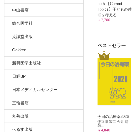
no.5 【Current
Topics】子どもの睡
中山書店
眠を考える
￥7,700
総合医学社
克誠堂出版
ベストセラー
Gakken
1
新興医学出版社
日経BP
日本メディカルセンター
三輪書店
丸善出版
今日の治療薬2026
伊豆津 宏二 今井 靖
桑...
へるす出版
￥4,840