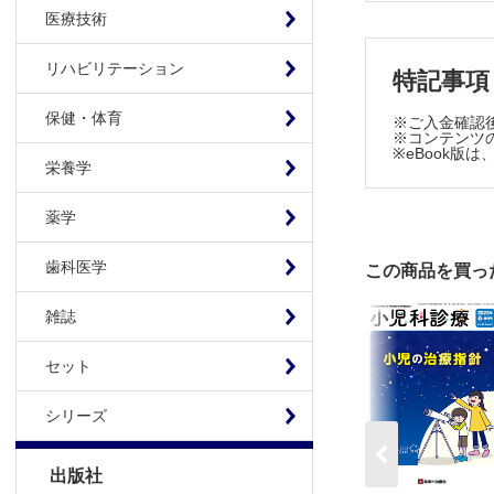
医療技術
免疫・アレ
・結節性
リハビリテーション
特記事項
・蛋白漏
新生児
保健・体育
※ご入金確認
・出生後
※コンテンツの
※eBook
血液・腫瘍
栄養学
・両側腎
薬学
消化器・栄
・便中カ
歯科医学
この商品を買っ
小児科専門
・救急
雑誌
・先天代
Journal 
セット
日々のつぶ
シリーズ
出版社