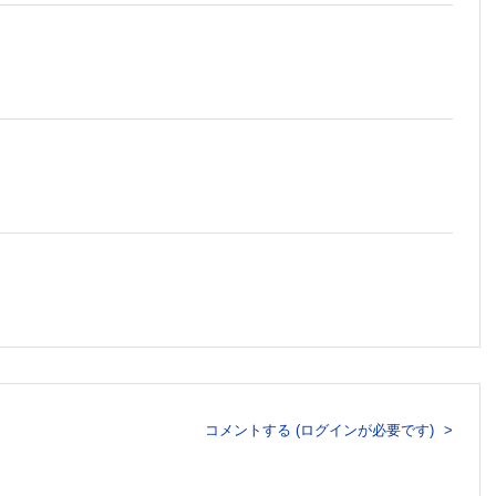
 pasteurianusによる細菌性髄膜炎の１例
例
コメントする (ログインが必要です)
d症候群の1例