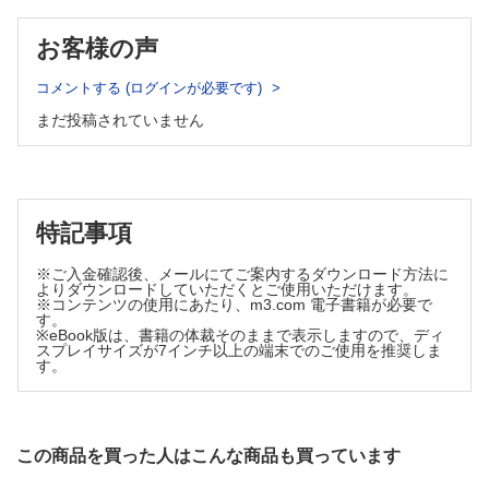
救命救急センター紹介
1．フグ
国立病院機構長崎医療センター高度救命救急センター
大阪赤十字病院救命救急センター／大河内 謙太郎
お客様の声
国立病院機構長崎医療センター高度救命救急センター／増田 幸子
2．シガテラ
症例報告
コメントする (ログインが必要です)
琉球大学医学部附属病院救急部／寺田 泰蔵
臍ヘルニア嵌頓を契機に診断された乳び腹水を伴う悪性リンパ腫の1例
まだ投稿されていません
独立行政法人地域医療機能推進機構船橋中央病院救急科／大塚 恭寛
3．その他の魚介類
他
日本中毒情報センター／黒木 由美子
Ⅲ．その他の自然毒による中毒
特記事項
1．ボツリヌス症；四肢の筋力低下の前に，呼吸がやられる
市立奈良病院集中治療部／川口 竜助
※ご入金確認後、メールにてご案内するダウンロード方法に
よりダウンロードしていただくとご使用いただけます。
2．ヒスタミン中毒
※コンテンツの使用にあたり、m3.com 電子書籍が必要で
聖路加国際病院救急部／堀江 勝博 他
す。
※eBook版は、書籍の体裁そのままで表示しますので、ディ
スプレイサイズが7インチ以上の端末でのご使用を推奨しま
Ⅳ．有毒動物による刺咬症
す。
1．毒ヘビ
日本蛇族学術研究所／堺 淳
2．有毒節足動物
この商品を買った人はこんな商品も買っています
兵庫医科大学皮膚科学／夏秋 優