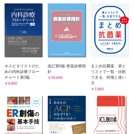
3．クラゲ
聖路加国際病院救急部／堀江 勝博 他
連載
救急医四方山話
釣り
鳥取県立中央病院小児救急集中治療科／後藤 保
災害医療体験記
プライマリケア医として取り組んできた災害医療・被災者支
ホスピタリストのた
改訂第6版 救急診療指
まとめ抗菌薬 表と
援，そして現在のコロナ禍で思うこと
めの内科診療フロー
針
リストで一覧・比較
山梨市立牧丘病院／古屋 聡
チャート第3版
できる、特徴と使い
￥39,600
方
￥8,800
救命救急センター紹介
￥3,960
国立病院機構長崎医療センター高度救命救急センター
国立病院機構長崎医療センター高度救命救急センター／増田
幸子
症例報告
臍ヘルニア嵌頓を契機に診断された乳び腹水を伴う悪性リンパ
腫の1例