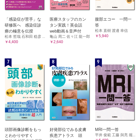
「感染症が苦手」な
医療スタッフのカン
腹部エコー 一問一
研修医へ 感染症診
タン実践！英会話
答
松本 直樹 渡邊 幸信
療の極意を伝授
web動画＆音声付
￥5,940
松本 哲哉 石和田 稔彦 ...
亀山 周二 佐々江 龍一郎
￥4,400
￥2,640
7
8
9
頭部画像診断をもっ
好発部位でみる皮膚
MRI一問一答
平井 俊範 工藤 與亮 堀...
とわかりやすく
疾患アトラス 頭