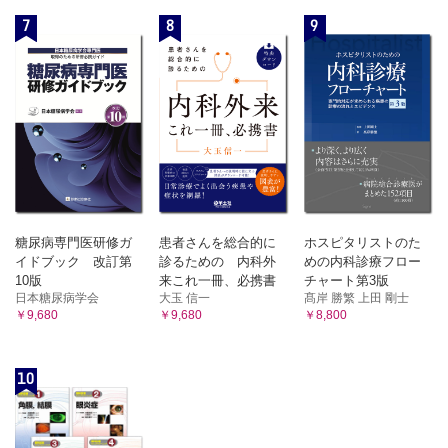
7
8
9
糖尿病専門医研修ガ
患者さんを総合的に
ホスピタリストのた
イドブック 改訂第
診るための 内科外
めの内科診療フロー
10版
来これ一冊、必携書
チャート第3版
日本糖尿病学会
大玉 信一
髙岸 勝繁 上田 剛士
￥9,680
￥9,680
￥8,800
10