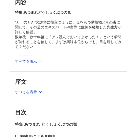
内容
4．スイセン
山形県立中央病院救命救急センター／武田 健一郎
特集 あつまれどうしょくぶつの毒
“万一のとき”の診察に役立つように、毒をもつ動植物とその毒に
5．トリカブト
関して、その道のエキスパートや実際に症例を経験した先生方が
岩手医科大学救急・災害・総合医学講座救急医学分野／照井 克俊
詳しく解説。
数年後・数十年後に「アレ読んでおいてよかった！」という瞬間
6．ジギタリス
が訪れることを信じて、まずは興味本位からでも、目を通してみ
いわき市医療センター救命救急センター／生天目 かおる 他
てください。
7．イヌサフラン（コルチカム）
＞
救急医学バックナンバー
東北大学病院高度救命救急センター／小林 正和 他
すべてを表示
※本製品はPCでの閲覧も可能です。
製品のご購入後、「購入済ライセンス一覧」より、オンライン環
Ⅱ．動物毒による食中毒
境で閲覧可能なPDF版をご覧いただけます。詳細は
こちら
でご確
1．フグ
序文
認ください。
大阪赤十字病院救命救急センター／大河内 謙太郎
推奨ブラウザ： Firefox 最新版 / Google Chrome 最新版 / Safari
最新版
すべてを表示
2．シガテラ
琉球大学医学部附属病院救急部／寺田 泰蔵
3．その他の魚介類
目次
日本中毒情報センター／黒木 由美子
特集 あつまれ どうしょくぶつの毒
Ⅲ．その他の自然毒による中毒
1．ボツリヌス症；四肢の筋力低下の前に，呼吸がやられる
Ⅰ．植物毒による食中毒