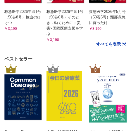
救急医学2026年8月号
救急医学2026年6月号
救急医学2026年5月号
（50巻8号）輸血のひ
（50巻6号）そのと
（50巻5号）頸部救急
けつ
き，動くために；災
に首ったけ
害×国際医療支援を学
￥3,190
￥3,190
ぶ
￥3,190
すべてを表示
ベストセラー
1
2
3