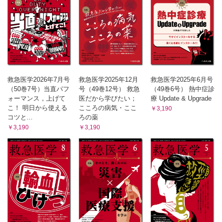
救急医学2026年7月号
救急医学2025年12月
救急医学2025年6月号
（50巻7号）当直パフ
号（49巻12号） 救急
（49巻6号） 熱中症診
ォーマンス，上げて
医だから学びたい；
療 Update & Upgrade
こ！ 明日から使える
こころの病気・ここ
￥3,190
コツと...
ろの薬
￥3,190
￥3,190