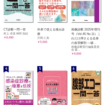
CT診断一問一答
外来で使える痛み診
画像診断 2025年増刊
村上 卓道 神田 知紀
療
号（Vol.45 No.11）こ
￥6,490
片岡 仁美
れだけ押さえる全身
￥5,500
の血管解剖 ―破...
画像診断実行編集委員
会 森...
￥6,600
4
5
6