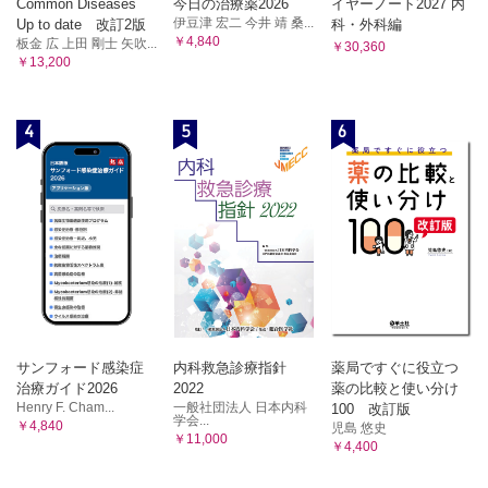
Common Diseases
今日の治療薬2026
イヤーノート2027 内
伊豆津 宏二 今井 靖 桑...
Up to date 改訂2版
科・外科編
￥4,840
板金 広 上田 剛士 矢吹...
￥30,360
￥13,200
4
5
6
サンフォード感染症
内科救急診療指針
薬局ですぐに役立つ
治療ガイド2026
2022
薬の比較と使い分け
Henry F. Cham...
一般社団法人 日本内科
100 改訂版
学会...
￥4,840
児島 悠史
￥11,000
￥4,400