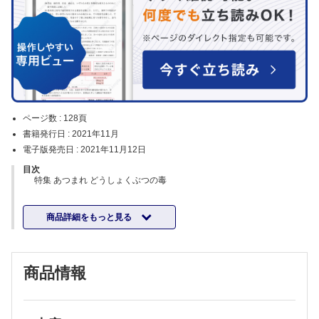
ページ数 :
128頁
書籍発行日 :
2021年11月
電子版発売日 :
2021年11月12日
目次
特集 あつまれ どうしょくぶつの毒
Ⅰ．植物毒による食中毒
商品詳細をもっと見る
1．キノコ
福島県立医科大学地域救急医療支援講座／小野寺 誠
2．チョウセンアサガオ
商品情報
相澤病院救命救急センター／山本 基佳
3．ギンナン
兵庫県立加古川医療センター救急科／宮崎 大