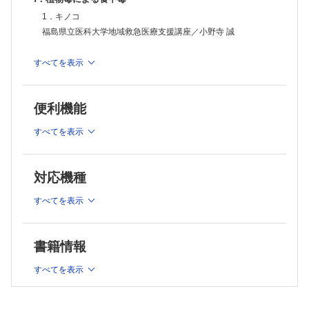
市立奈良病院集中治療部／川口 竜助
1．キノコ
2．ヒスタミン中毒
福島県立医科大学地域救急医療支援講座／小野寺 誠
聖路加国際病院救急部／堀江 勝博 他
2．チョウセンアサガオ
すべてを表示
Ⅳ．有毒動物による刺咬症
相澤病院救命救急センター／山本 基佳
1．毒ヘビ
日本蛇族学術研究所／堺 淳
3．ギンナン
便利機能
兵庫県立加古川医療センター救急科／宮崎 大
2．有毒節足動物
兵庫医科大学皮膚科学／夏秋 優
すべてを表示
4．スイセン
山形県立中央病院救命救急センター／武田 健一郎
3．クラゲ
聖路加国際病院救急部／堀江 勝博 他
5．トリカブト
対応機種
岩手医科大学救急・災害・総合医学講座救急医学分野／照井
連載
克俊
すべてを表示
救急医四方山話
釣り
6．ジギタリス
鳥取県立中央病院小児救急集中治療科／後藤 保
いわき市医療センター救命救急センター／生天目 かおる 他
書籍情報
災害医療体験記
7．イヌサフラン（コルチカム）
プライマリケア医として取り組んできた災害医療・被災者支援，そして
すべてを表示
東北大学病院高度救命救急センター／小林 正和 他
現在のコロナ禍で思うこと
山梨市立牧丘病院／古屋 聡
Ⅱ．動物毒による食中毒