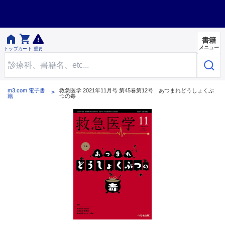


書籍
メニュー
トップ
カート
重要
m3.com 電子書
救急医学 2021年11月号 第45巻第12号 あつまれどうしょくぶ
籍
つの毒