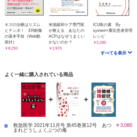
独立行政法人地域医療機能推進機構船橋中央病院救急科／大塚
恭寛 他
キズの治療はリズム
米国緩和ケア専門医
ICU医の素 By
とテンポ！ ER創傷
が教える あなたの
system×重症患者管理
の基本手技［Web動
ACPはなぜうまくい
レシピ
画付］
かないのか？
￥5,280
￥8,250
￥2,970
すべてを表示
よく一緒に購入されている商品
+
+
救急医学 2021年11月号 第45巻第12号 あつ
￥3,080
まれどうしょくぶつの毒