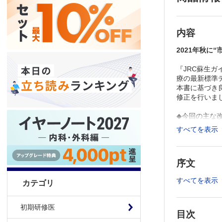
内容
2021年秋に
『JRC蘇生ガ
療の最新標準
本書に基づき
修正を行いま
◆今回の主な
１．『JRC
すべてを表示
２．ガイドライ
策」を本指針
３．最新版ガ
序文
計42項目を掲
４．紙面デザ
すべてを表示
カテゴリ
※本製品はP
製品のご購入
初期研修医
推奨ブラウザ： Fi
目次