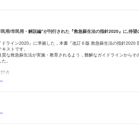
“市民用/市民用・解説編”が刊行された『救急蘇生法の指針2020』に,待
イドライン2020』に準拠した，本書『改訂６版 救急蘇生法の指針20
テキストです。
良質な救急蘇生法が実施・教育されるよう，難解なガイドラインからそ
した。
改訂点
蘇生ガイドライン2020』での推奨に準じて内容を改訂し，文章表現など
ンで新設された章・補遺に対応するものとして，「Ⅴ章 妊産婦の蘇生」お
でも新設した。
イドライン改訂時のトピックスやそのエビデンスなどを紹介する「TOP
載した。
イン一新，イラスト全点新規描きかえ。
Cでの閲覧も可能です。
後、「購入済ライセンス一覧」より、オンライン環境で閲覧可能なPDF
refox 最新版 / Google Chrome 最新版 / Safari 最新版