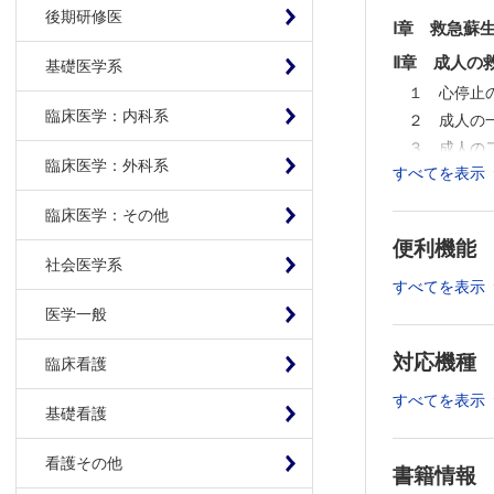
後期研修医
Ⅰ章 救急蘇
Ⅱ章 成人の
基礎医学系
１ 心停止
臨床医学：内科系
２ 成人の
３ 成人の
臨床医学：外科系
すべてを表示
Ⅲ章 小児の
１ 心停止
臨床医学：その他
２ 小児の
便利機能
３ 小児の
社会医学系
すべてを表示
Ⅳ章 新生児
医学一般
Ⅴ章 妊産婦
対応機種
Ⅵ章 急性冠
臨床看護
Ⅶ章 脳神経
すべてを表示
基礎看護
Ⅷ章 普及
看護その他
Ⅸ章 救命処
書籍情報