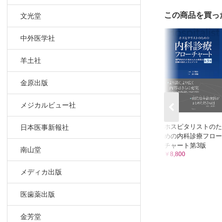
この商品を買っ
文光堂
中外医学社
羊土社
金原出版
メジカルビュー社
ホスピタリストのた
日本医事新報社
めの内科診療フロー
チャート第3版
南山堂
￥8,800
メディカ出版
医歯薬出版
金芳堂