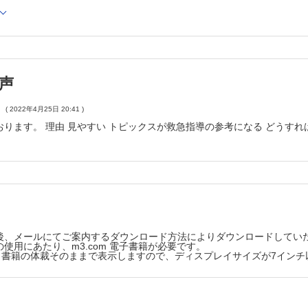
ナウイルス感染症（COVID-19）への対策
声
( 2022年4月25日 20:41 )
おります。 理由 見やすい トピックスが救急指導の参考になる どうす
後、メールにてご案内するダウンロード方法によりダウンロードしてい
使用にあたり、m3.com 電子書籍が必要です。
版は、書籍の体裁そのままで表示しますので、ディスプレイサイズが7イン