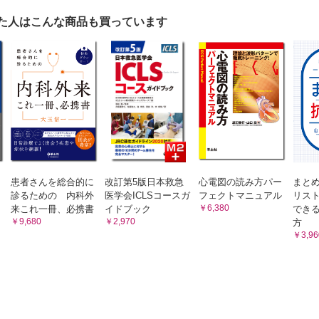
た人はこんな商品も買っています
患者さんを総合的に
改訂第5版日本救急
心電図の読み方パー
まと
診るための 内科外
医学会ICLSコースガ
フェクトマニュアル
リス
￥6,380
来これ一冊、必携書
イドブック
でき
￥9,680
￥2,970
方
￥3,96