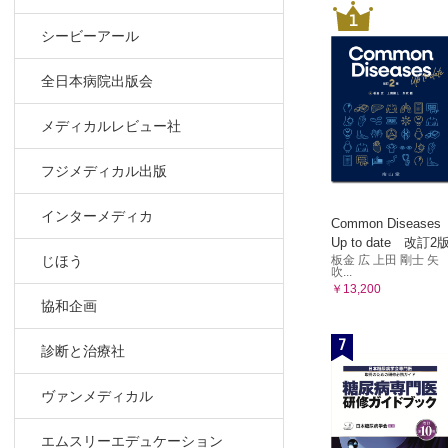
1
シービーアール
全日本病院出版会
メディカルレビュー社
フジメディカル出版
インターメディカ
Common Diseases
Up to date 改訂2
板金 広 上田 剛士 矢
じほう
吹...
￥13,200
協和企画
7
診断と治療社
ヴァンメディカル
エムスリーエデュケーション