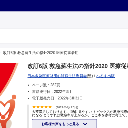
改訂6版 救急蘇生法の指針2020 医療従事者用
改訂6版 救急蘇生法の指針2020 医療
日本救急医療財団心肺蘇生法委員会
(監)
/
へるす出版
ページ数 :
282頁
書籍発行日 :
2022年3月
電子版発売日 :
2022年3月31日
(2022年4月25日)
大変満足しております。 理由 見やすい トピックスが救急指導
になる どうすれば救命率が上がるか、ここ本を参考に考えて
お客様の声をもっと見る