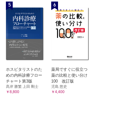
5
6
ホスピタリストのた
薬局ですぐに役立つ
めの内科診療フロー
薬の比較と使い分け
チャート第3版
100 改訂版
髙岸 勝繁 上田 剛士
児島 悠史
￥8,800
￥4,400