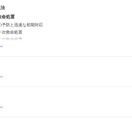
生法
救命処置
の予防と迅速な初期対応
一次救命処置
二次救命処置
救命処置
の予防と迅速な初期対応
一次救命処置
二次救命処置
の救急蘇生法
の蘇生
症候群
蘇生
・教育のための方策
置に関する倫理と法