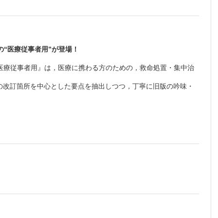
望の“医療従事者用”が登場！
20 医療従事者用』は，医療に携わる方のための，救命処置・集中治
の改訂箇所を中心とした要点を抽出しつつ，丁寧に旧版の吟味・
についてもより適切なものとなるようブラッシュアップした。
よび「Ⅹ章 新型コロナウイルス感染症（COVID-19）への対
ICS」を設け，ふさわしいテーマを選定のうえ新規で書き下ろし，
版をご覧いただけます。詳細は
こちら
でご確認ください。