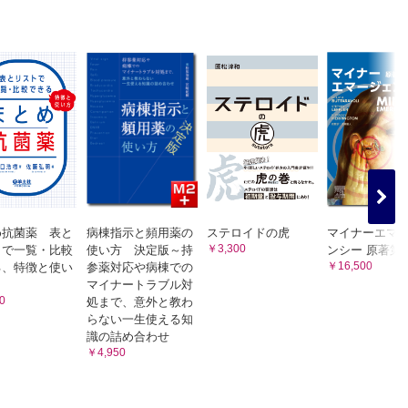
め抗菌薬 表と
病棟指示と頻用薬の
ステロイドの虎
マイナーエマ
￥3,300
トで一覧・比較
使い方 決定版～持
ンシー 原著第
￥16,500
る、特徴と使い
参薬対応や病棟での
マイナートラブル対
0
処まで、意外と教わ
らない一生使える知
識の詰め合わせ
￥4,950