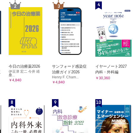
4
2
3
今日の治療薬2026
サンフォード感染症
イヤーノート2027
伊豆津 宏二 今井 靖
版
治療ガイド2026
内科・外科編
桑...
Henry F. Cham...
￥30,360
￥4,840
￥4,840
8
9
10