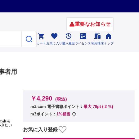
重要なお知らせ






カート
お気に入り
購入履歴
ライセンス
利用端末
トップ
従事者用
￥4,290
(税込)
m3.com 電子書籍ポイント：
最大 78pt (
2
%)
m3ポイント：
1%相当
の参考
いきたい
お気に入り登録