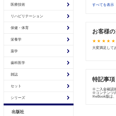
Ⅹ章 新型コロ
医療技術
すべてを表示
リハビリテーション
保健・体育
お客様の
栄養学
大変満足して
薬学
歯科医学
雑誌
特記事項
セット
※ご入金確認
※コンテンツの
※eBook
シリーズ
出版社