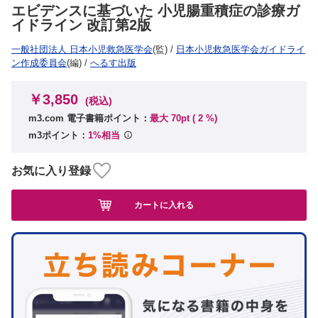
エビデンスに基づいた 小児腸重積症の診療ガ
イドライン 改訂第2版
一般社団法人 日本小児救急医学会
(監)
/
日本小児救急医学会ガイドライ
ン作成委員会
(編)
/
へるす出版
￥3,850
(税込)
m3.com 電子書籍ポイント：
最大 70pt (
2
%)
m3ポイント：
1%相当
お気に入り登録
カートに入れる