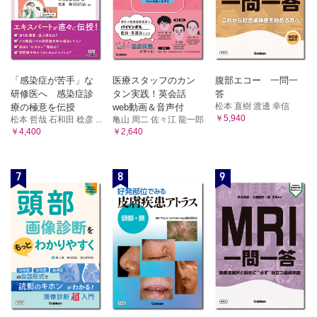
「感染症が苦手」な
医療スタッフのカン
腹部エコー 一問一
研修医へ 感染症診
タン実践！英会話
答
松本 直樹 渡邊 幸信
療の極意を伝授
web動画＆音声付
￥5,940
松本 哲哉 石和田 稔彦 ...
亀山 周二 佐々江 龍一郎
￥4,400
￥2,640
7
8
9