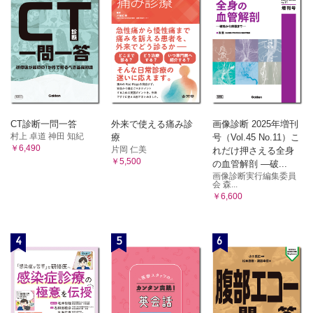
CT診断一問一答
外来で使える痛み診
画像診断 2025年増刊
村上 卓道 神田 知紀
療
号（Vol.45 No.11）こ
￥6,490
片岡 仁美
れだけ押さえる全身
￥5,500
の血管解剖 ―破...
画像診断実行編集委員
会 森...
￥6,600
4
5
6