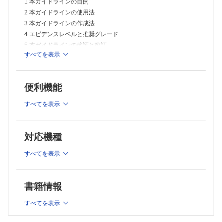
1 本ガイドラインの目的
CQ12 腸重積症の診断に血液検査は有用か?
CQ13 腸重積症の診断に下記の画像検査は有用か?
2 本ガイドラインの使用法
①腹部単純 X線写真,②超音波検査,③ CT検査,④注腸造影検査
3 本ガイドラインの作成法
第5章 小児腸重積症の重症度診断
4 エビデンスレベルと推奨グレード
1 重症度判定
5 本ガイドラインの検証と改訂
CQ14 小児腸重積症の重症度の評価基準は何か?
すべてを表示
6 資金
2 臨床症状,臨床所見
CQ15 臨床症状,臨床所見と重症度は関連するか?
第2章 用語の定義
3 臨床検査
1 腸重積症(intussusception)
CQ16 臨床検査と重症度は関連するか?
便利機能
2 病的先進部(pathologic lead point)
4 画像検査
1)腹部単純X線写真
3 病型(types)
すべてを表示
CQ17 腹部単純 X線写真と重症度は関連するか?
4 非観血的整復(nonoperative reduction)
2)超音波検査
5 観血的整復(operative reduction)
CQ18 超音波検査は腸重積症の重症度評価に有用か?
6 delayed repeat anema(DRE)
対応機種
3)注腸造影検査
CQ19 注腸造影検査は腸重積症の重症度評価に有用か?
第3章 小児腸重積症の疫学
すべてを表示
4)CT検査
1 発生頻度
CQ20 CT検査は腸重積症の重症度評価に有用か?
CQ1 小児腸重積症の発生頻度とその推移は?
5 予後予測
CQ21 腸管壊死は予測できるか?
CQ2 腸重積症の年齢構成や性差はどうなっているか?
書籍情報
6 移送基準
CQ3 腸重積症の発生に季節性はあるか?
CQ22 腸重積症の移送基準は何か?
すべてを表示
2 成因
第6章 小児腸重積症の治療
CQ4 腸重積症の成因にはどのようなものがあり,その頻度は
1 全身管理