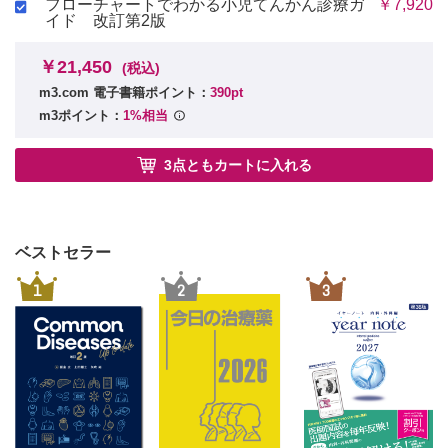
フローチャートでわかる小児てんかん診療ガ
￥7,920
CQ34 非観血的整復を行う際に整復回数や整復時間はどれく
イド 改訂第2版
らいが適切か?
6)非観血的整復術の合併症
￥21,450
(税込)
CQ35 非観血的整復による腸管穿孔の頻度はどれくらいか?
m3.com 電子書籍ポイント：
390pt
CQ36 どのような症例に非観血的整復による腸管穿孔が起こ
m3ポイント：
1%相当
りやすいか ?
7)delayed repeat enema(DRE)
CQ37 delayed repeat enema(DRE)は非観血的整復の整復率
3点ともカートに入れる
を改善するか?
3 非観血的整復後の管理
1)入院
CQ38 非観血的整復後に入院が必要か?
ベストセラー
2)抗菌薬投与
1
2
3
CQ39 非観血的整復前後に抗菌薬の投与が必要か?
3)整復の確認
CQ40 非観血的整復の確認はどうするか?
4)再発症例への対応
CQ41 再発症例に対して病的先進部の検索をどのようにする
か?
4 手術
1)手術の適応