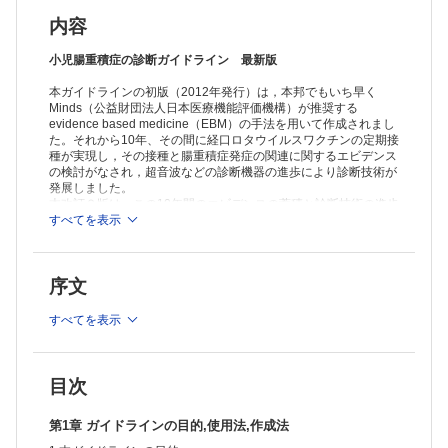
3 病型(types)
4 非観血的整復(nonoperative reduction)
内容
5 観血的整復(operative reduction)
6 delayed repeat anema(DRE)
小児腸重積症の診断ガイドライン 最新版
第3章 小児腸重積症の疫学
本ガイドラインの初版（2012年発行）は，本邦でもいち早く
1 発生頻度
Minds（公益財団法人日本医療機能評価機構）が推奨する
CQ1 小児腸重積症の発生頻度とその推移は?
evidence based medicine（EBM）の手法を用いて作成されまし
CQ2 腸重積症の年齢構成や性差はどうなっているか?
た。それから10年、その間に経口ロタウイルスワクチンの定期接
CQ3 腸重積症の発生に季節性はあるか?
種が実現し，その接種と腸重積症発症の関連に関するエビデンス
2 成因
の検討がなされ，超音波などの診断機器の進歩により診断技術が
CQ4 腸重積症の成因にはどのようなものがあり,その頻度はどうなって
発展しました。
いるか? 10
本改訂２版は、この10年間のエビデンスの蓄積と診断技術の進歩
CQ5 病的先進部による腸重積症は年長児に多いか?
を反映すべく、クリニカルクエスチョン（CQ)の追加と再検討を
すべてを表示
行い、小児腸重積症の診断と治療のガイドラインをアップデート
3 腸重積症の予後
しました。
1)再発率
CQ6 腸重積症の再発率はどれくらいか?
序文
すべての小児医療の臨床家の机上に置かれ，次代の社会を切り開
2)死亡,死因
いていく子どもたちの健康のために大いに役立つことを願ってや
CQ7 本邦における腸重積症による死亡数,死亡率はどれくらいか?
みません。
すべてを表示
CQ8 ロタウイルスワクチン接種は腸重積症の発生リスクを上昇させる
か?
※本製品はPCでの閲覧も可能です。
第4章 小児腸重積症の診断
製品のご購入後、「購入済ライセンス一覧」より、オンライン環
境で閲覧可能なPDF版をご覧いただけます。詳細は
こちら
でご確
CQ9 腸重積症の診断に下記の症状の評価は有用か?
目次
認ください。
①腹痛,②嘔吐,③血便,④活気不良
推奨ブラウザ： Firefox 最新版 / Google Chrome 最新版 / Safari
CQ10 腸重積症の診断に身体診察は有用か?
第1章 ガイドラインの目的,使用法,作成法
最新版
CQ11 腸重積症の診断に浣腸による便性の確認は有用か?