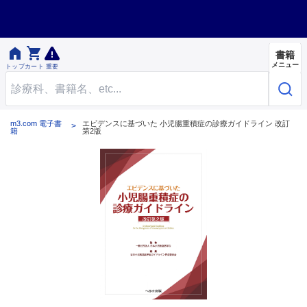


書籍
メニュー
トップ
カート
重要
m3.com 電子書
エビデンスに基づいた 小児腸重積症の診療ガイドライン 改訂
籍
第2版