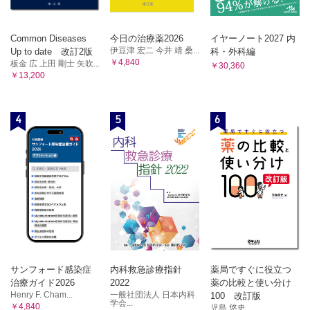
CQ42 腸重積症の手術適応(予測因子)は?
2)腸切除の適応
Common Diseases
今日の治療薬2026
イヤーノート2027 内
CQ43 腸切除の適応(予測因子)は?
伊豆津 宏二 今井 靖 桑...
Up to date 改訂2版
科・外科編
3)付加手術
￥4,840
板金 広 上田 剛士 矢吹...
￥30,360
CQ44 付加手術は再発の予防に有効か?
￥13,200
4)腹腔鏡下整復術
CQ45 すべての手術において腹腔鏡下整復術は有効か?
あとがき
4
5
6
索引
サンフォード感染症
内科救急診療指針
薬局ですぐに役立つ
治療ガイド2026
2022
薬の比較と使い分け
Henry F. Cham...
一般社団法人 日本内科
100 改訂版
学会...
￥4,840
児島 悠史