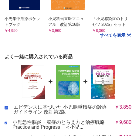
2 非観血的整復術
1)麻酔・鎮静薬等薬剤
小児集中治療ポケッ
小児科当直医マニュ
「小児感染症のトリ
CQ24 全身麻酔は必要か?
トブック
アル 改訂第16版
セツ 2025」セット
CQ25 硬膜外麻酔は必要か?
￥4,950
￥3,960
￥8,360
CQ26 鎮静薬投与は有用か ?
すべてを表示
CQ27 臭化ブチルスコポラミン(ブスコパン ®)投与は有用か
?
CQ28 グルカゴン(グルカゴンGノボ ®)投与は有用か ?
よく一緒に購入されている商品
2)非観血的整復時の監視画像装置
CQ29 非観血的整復にはX線透視下と超音波下のどちらを選
択すべきか?
3)非観血的整復術時の媒体(造影剤)
+
+
CQ30 X線透視下非観血的整復術に媒体(造影剤)として何を
用いるべきか?
CQ31 X線透視下非観血的整復術に媒体として空気,水溶性造
影剤のどちらを用いるべきか?
エビデンスに基づいた 小児腸重積症の診療
￥3,850
CQ32 超音波下非観血的整復術に媒体として何を用いるべき
ガイドライン 改訂第2版
か?
4)整復圧
小児急性脳炎・脳症のとらえ方と治療戦略
￥9,680
Practice and Progress ＜小児...
CQ33 腸重積症を整復する際の圧はどれくらいが適切か?
5)整復回数,整復時間