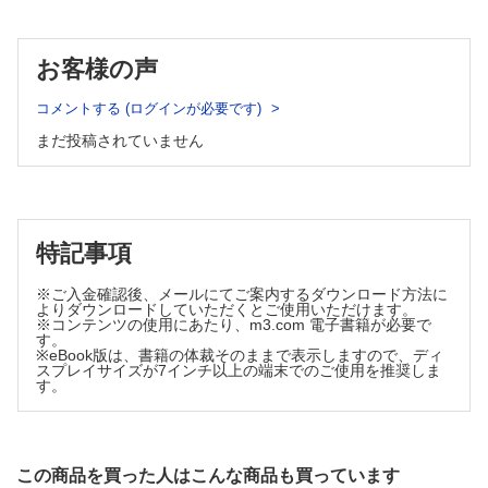
どうなっているか? 10
CQ23 腸重積症に輸液は必要か?
CQ5 病的先進部による腸重積症は年長児に多いか?
2 非観血的整復術
1)麻酔・鎮静薬等薬剤
3 腸重積症の予後
お客様の声
CQ24 全身麻酔は必要か?
1)再発率
CQ25 硬膜外麻酔は必要か?
CQ6 腸重積症の再発率はどれくらいか?
CQ26 鎮静薬投与は有用か ?
コメントする (ログインが必要です)
2)死亡,死因
CQ27 臭化ブチルスコポラミン(ブスコパン ®)投与は有用か ?
まだ投稿されていません
CQ28 グルカゴン(グルカゴンGノボ ®)投与は有用か ?
CQ7 本邦における腸重積症による死亡数,死亡率はどれくら
2)非観血的整復時の監視画像装置
いか?
CQ29 非観血的整復にはX線透視下と超音波下のどちらを選択すべき
CQ8 ロタウイルスワクチン接種は腸重積症の発生リスクを
か?
上昇させるか?
3)非観血的整復術時の媒体(造影剤)
第4章 小児腸重積症の診断
CQ30 X線透視下非観血的整復術に媒体(造影剤)として何を用いるべき
特記事項
か?
CQ9 腸重積症の診断に下記の症状の評価は有用か?
CQ31 X線透視下非観血的整復術に媒体として空気,水溶性造影剤のどち
①腹痛,②嘔吐,③血便,④活気不良
※ご入金確認後、メールにてご案内するダウンロード方法に
らを用いるべきか?
よりダウンロードしていただくとご使用いただけます。
CQ10 腸重積症の診断に身体診察は有用か?
CQ32 超音波下非観血的整復術に媒体として何を用いるべきか?
※コンテンツの使用にあたり、m3.com 電子書籍が必要で
CQ11 腸重積症の診断に浣腸による便性の確認は有用か?
す。
4)整復圧
※eBook版は、書籍の体裁そのままで表示しますので、ディ
CQ12 腸重積症の診断に血液検査は有用か?
CQ33 腸重積症を整復する際の圧はどれくらいが適切か?
スプレイサイズが7インチ以上の端末でのご使用を推奨しま
5)整復回数,整復時間
す。
CQ13 腸重積症の診断に下記の画像検査は有用か?
CQ34 非観血的整復を行う際に整復回数や整復時間はどれくらいが適切
①腹部単純 X線写真,②超音波検査,③ CT検査,④注腸造影検査
か?
第5章 小児腸重積症の重症度診断
6)非観血的整復術の合併症
CQ35 非観血的整復による腸管穿孔の頻度はどれくらいか?
1 重症度判定
この商品を買った人はこんな商品も買っています
CQ36 どのような症例に非観血的整復による腸管穿孔が起こりやすいか
CQ14 小児腸重積症の重症度の評価基準は何か?