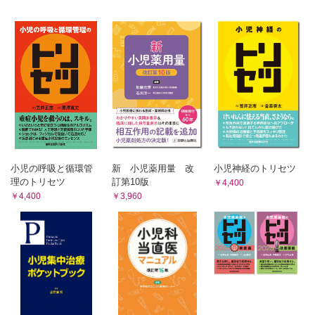
?
2 臨床症状,臨床所見
7)delayed repeat enema(DRE)
CQ15 臨床症状,臨床所見と重症度は関連するか?
CQ37 delayed repeat enema(DRE)は非観血的整復の整復率を改善する
か?
3 臨床検査
3 非観血的整復後の管理
CQ16 臨床検査と重症度は関連するか?
1)入院
4 画像検査
CQ38 非観血的整復後に入院が必要か?
1)腹部単純X線写真
2)抗菌薬投与
CQ17 腹部単純 X線写真と重症度は関連するか?
CQ39 非観血的整復前後に抗菌薬の投与が必要か?
3)整復の確認
2)超音波検査
CQ40 非観血的整復の確認はどうするか?
CQ18 超音波検査は腸重積症の重症度評価に有用か?
4)再発症例への対応
3)注腸造影検査
CQ41 再発症例に対して病的先進部の検索をどのようにするか?
小児の呼吸と循環管
新 小児薬用量 改
小児神経のトリセツ
CQ19 注腸造影検査は腸重積症の重症度評価に有用か?
4 手術
理のトリセツ
訂第10版
￥4,400
1)手術の適応
4)CT検査
￥4,400
￥3,960
CQ42 腸重積症の手術適応(予測因子)は?
CQ20 CT検査は腸重積症の重症度評価に有用か?
2)腸切除の適応
5 予後予測
CQ43 腸切除の適応(予測因子)は?
CQ21 腸管壊死は予測できるか?
3)付加手術
6 移送基準
CQ44 付加手術は再発の予防に有効か?
4)腹腔鏡下整復術
CQ22 腸重積症の移送基準は何か?
CQ45 すべての手術において腹腔鏡下整復術は有効か?
第6章 小児腸重積症の治療
あとがき
1 全身管理
索引
CQ23 腸重積症に輸液は必要か?