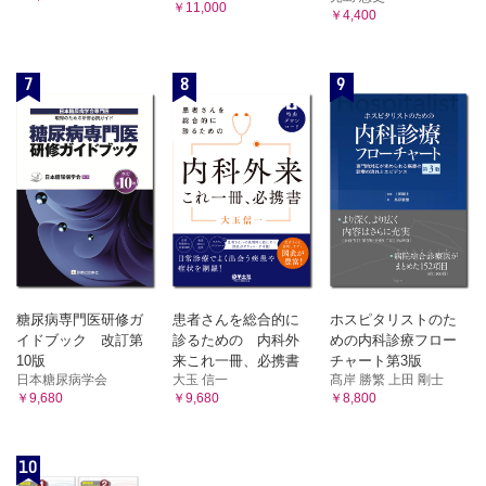
￥11,000
￥4,400
7
8
9
糖尿病専門医研修ガ
患者さんを総合的に
ホスピタリストのた
イドブック 改訂第
診るための 内科外
めの内科診療フロー
10版
来これ一冊、必携書
チャート第3版
日本糖尿病学会
大玉 信一
髙岸 勝繁 上田 剛士
￥9,680
￥9,680
￥8,800
10