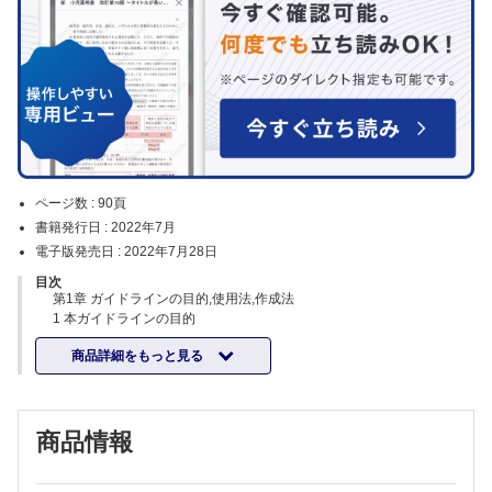
ページ数 :
90頁
書籍発行日 :
2022年7月
電子版発売日 :
2022年7月28日
目次
第1章 ガイドラインの目的,使用法,作成法
1 本ガイドラインの目的
2 本ガイドラインの使用法
商品詳細をもっと見る
3 本ガイドラインの作成法
4 エビデンスレベルと推奨グレード
5 本ガイドラインの検証と改訂
6 資金
商品情報
第2章 用語の定義
1 腸重積症(intussusception)
2 病的先進部(pathologic lead point)