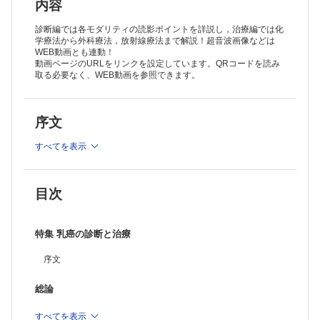
＜石灰化＞
内容
マンモグラフィ
超音波検査
診断編では各モダリティの読影ポイントを詳説し，治療編では化
MRI
学療法から外科療法，放射線療法まで解説！超音波画像などは
WEB動画とも連動！
＜その他(構築の乱れを含む)＞
動画ページのURLをリンクを設定しています。QRコードを読み
マンモグラフィ
取る必要なく、WEB動画を参照できます。
超音波検査
MRI
・乳癌
序文
＜DCISの画像診断＞
マンモグラフィ
すべてを表示
超音波検査
MRI
＜サブタイプ別浸潤癌の画像診断とその鑑別＞
目次
病理診断
マンモグラフィ
超音波検査
MRI
特集 乳癌の診断と治療
・知っておきたい検査法
序文
トモシンセシス
エラストグラフィ
総論
MRIの新しい手法
骨シンチグラフィ
乳癌診療ガイドライン2018 検診・画像診断：変更のポイント
すべてを表示