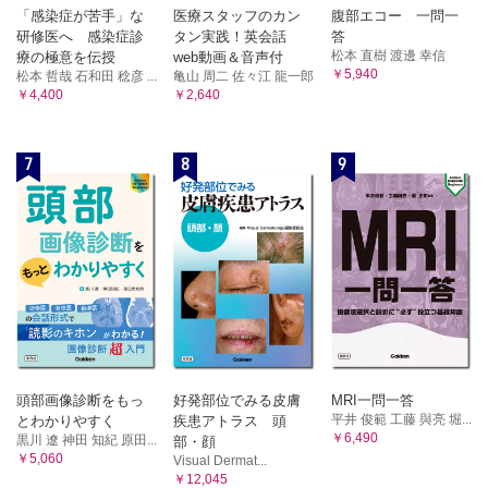
「感染症が苦手」な
医療スタッフのカン
腹部エコー 一問一
研修医へ 感染症診
タン実践！英会話
答
松本 直樹 渡邊 幸信
療の極意を伝授
web動画＆音声付
￥5,940
松本 哲哉 石和田 稔彦 ...
亀山 周二 佐々江 龍一郎
￥4,400
￥2,640
7
8
9
頭部画像診断をもっ
好発部位でみる皮膚
MRI一問一答
平井 俊範 工藤 與亮 堀...
とわかりやすく
疾患アトラス 頭
￥6,490
黒川 遼 神田 知紀 原田...
部・顔
￥5,060
Visual Dermat...
￥12,045