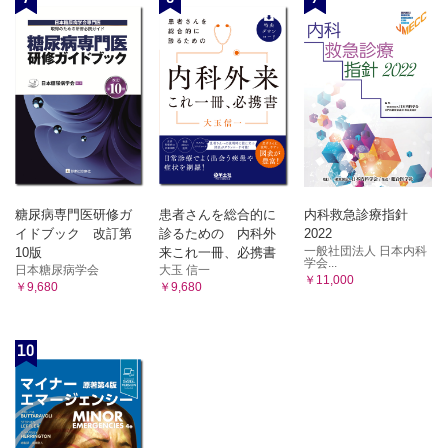
糖尿病専門医研修ガ
患者さんを総合的に
内科救急診療指針
イドブック 改訂第
診るための 内科外
2022
一般社団法人 日本内科
10版
来これ一冊、必携書
学会...
日本糖尿病学会
大玉 信一
￥11,000
￥9,680
￥9,680
10