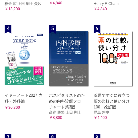
￥4,840
板金 広 上田 剛士 矢吹...
Henry F. Cham...
￥13,200
￥4,840
4
5
6
イヤーノート2027 内
ホスピタリストのた
薬局ですぐに役立つ
科・外科編
めの内科診療フロー
薬の比較と使い分け
チャート第3版
100 改訂版
￥30,360
髙岸 勝繁 上田 剛士
児島 悠史
￥8,800
￥4,400
7
8
9