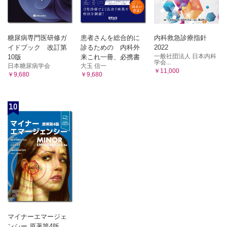
糖尿病専門医研修ガ
患者さんを総合的に
内科救急診療指針
イドブック 改訂第
診るための 内科外
2022
一般社団法人 日本内科
10版
来これ一冊、必携書
学会...
日本糖尿病学会
大玉 信一
￥11,000
￥9,680
￥9,680
10
マイナーエマージェ
ンシー 原著第4版