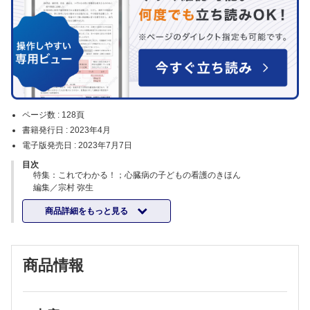
ページ数 :
128頁
書籍発行日 :
2023年4月
電子版発売日 :
2023年7月7日
目次
特集：これでわかる！；心臓病の子どもの看護のきほん
編集／宗村 弥生
【カラーグラフ】
商品詳細をもっと見る
心臓病の子どもにおける看護の理解に必要な視点／宗村 弥生，他
【特集にあたって】
先天性心疾患をもつ子どもへの看護の学びを深めるために／宗村 弥生
【総 論】
商品情報
①心臓の基本の「き」／笹川 みちる
②先天性心疾患の基礎知識；肺血流量の観点から／森 善樹
【治療の知識】
①人工心肺のしくみ／北本 憲永