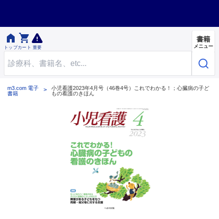


書籍
メニュー
トップ
カート
重要
m3.com 電子
小児看護2023年4月号（46巻4号）これでわかる！；心臓病の子ど
書籍
もの看護のきほん