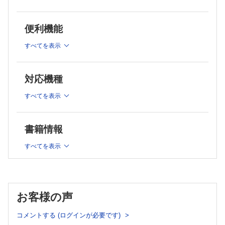
先天性心疾患をもつ子どもへの看護の学びを深めるために／宗
むかしといまを繋ぐ知恵；故事・ことわざ・名言をたずねて(23)
村 弥生
塞翁が馬；吉凶や運命はなかなかわからない／磯崎 三喜年
あまの橋架け；病院にかかわるみんなのコミュニケーション(8)
【総 論】
便利機能
子どもの病気と仕事；働きながら子どもを育てるということ／阿真 京
①心臓の基本の「き」／笹川 みちる
子
すべてを表示
②先天性心疾患の基礎知識；肺血流量の観点から／森 善樹
医law医lawな関係(121)
脳室腹腔シャント術の手技に関する医師の過失／木村 佳生
【治療の知識】
ひとりごとスケッチ（81）
①人工心肺のしくみ／北本 憲永
倉敷美観地区／土田 菜摘
対応機種
②先天性心疾患における麻酔と鎮静／杉村 洋子
かれいどすこーぷ（125）
二輪二様／小鳥遊 遊鳥
【看護の知識と実践】
すべてを表示
看護系絵本堂（125）
①肺血流増加型の心疾患をもつ子どもの看護；肺血流増加型の
けんさ がんばるもん；心臓カテーテル検査について／谷口 あけみ
代表的な疾患である心室中隔欠損症の子どもの看護について
離島で釣りして，看護して（4）
／栗田 直央子
書籍情報
片泊採血大作戦／内田 善也
②肺血流減少型の心疾患をもつ子どもの看護；ファロー四徴症
学んで驚く！子どもの応急手当（4）
の子どもの状態を安定させるかかわり／横山 奈緒実
すべてを表示
窒息は，認識から！／飯村 知広
もっと知ろう！障害がある子どもと家族のくらしの支え方（24）
③先天性心疾患の術後急性期における看護／村山 有利子
障害がある子どもをもつ両親・祖父母に対する支援／加藤 久美子
④フォンタン術後の看護／水野 芳子
⑤総合病院の外来に先天性心疾患の子どもが救急搬送された際
の看護実践／横山 奈緒実
お客様の声
⑥動脈管依存性心疾患の新生児；術前の看護／西宮 園美
⑦先天性心疾患における子どもへの看護；術後遠隔期に感染性
コメントする (ログインが必要です)
心内膜炎を発症した子どもとのかかわり／佐野 仁美