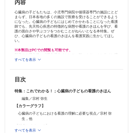
②先天性心疾患における麻酔と鎮静／杉村 洋子
内容
【看護の知識と実践】
①肺血流増加型の心疾患をもつ子どもの看護；肺血流増加型の代表的な
心臓病の子どもたちは、小児専門病院や循環器専門の施設にとど
疾患である心室中隔欠損症の子どもの看護について／栗田 直央子
まらず、日本各地の多くの施設で医療を受けることができるよう
になった。心臓病の子どもにはじめてかかわることになった看護
②肺血流減少型の心疾患をもつ子どもの看護；ファロー四徴症の子ども
師でも、先天性心疾患の特徴的な病態や看護のきほんを学び、看
の状態を安定させるかかわり／横山 奈緒実
護の面白さや学ぶコツをつかむことがねらいとなる本特集。ぜ
③先天性心疾患の術後急性期における看護／村山 有利子
ひ、心臓病の子どもの看護のきほんを看護実践に生かしてほし
④フォンタン術後の看護／水野 芳子
い。
⑤総合病院の外来に先天性心疾患の子どもが救急搬送された際の看護実
践／横山 奈緒実
※本製品はPCでの閲覧も可能です。
⑥動脈管依存性心疾患の新生児；術前の看護／西宮 園美
製品のご購入後、「購入済ライセンス一覧」より、オンライン環
⑦先天性心疾患における子どもへの看護；術後遠隔期に感染性心内膜炎
境で閲覧可能なPDF版をご覧いただけます。詳細は
すべてを表示
こちら
でご確
認ください。
を発症した子どもとのかかわり／佐野 仁美
推奨ブラウザ： Firefox 最新版 / Google Chrome 最新版 / Safari
⑧先天性心疾患をもつこどもへの説明／安河内 聰
最新版
【多職種連携】
目次
①先天性心疾患をもつ子どもへの理学療法／中野 淳子
②先天性心疾患の患者の生活課題と社会保障制度／中村 明子
特集：これでわかる！；心臓病の子どもの看護のきほん
【関連論稿】
①心疾患をもつ子どもの乳児期から学童期・思春期までの退院後の生活
編集／宗村 弥生
／宗村 弥生
【カラーグラフ】
②入院中の循環器疾患の子どもと家族への看護実践；小児看護専門看護
師のプロセスレコードから／小川 純子，他
心臓病の子どもにおける看護の理解に必要な視点／宗村 弥
連載
生，他
心が歌えば，世界が揺れる(23)
【特集にあたって】
生きていようと思えるように／佐藤 聡美
すべてを表示