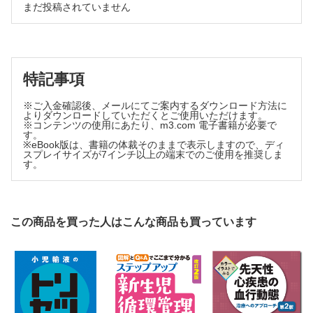
まだ投稿されていません
⑧先天性心疾患をもつこどもへの説明／安河内 聰
【多職種連携】
①先天性心疾患をもつ子どもへの理学療法／中野 淳子
②先天性心疾患の患者の生活課題と社会保障制度／中村 明子
【関連論稿】
特記事項
①心疾患をもつ子どもの乳児期から学童期・思春期までの退院
※ご入金確認後、メールにてご案内するダウンロード方法に
後の生活／宗村 弥生
よりダウンロードしていただくとご使用いただけます。
②入院中の循環器疾患の子どもと家族への看護実践；小児看護
※コンテンツの使用にあたり、m3.com 電子書籍が必要で
専門看護師のプロセスレコードから／小川 純子，他
す。
※eBook版は、書籍の体裁そのままで表示しますので、ディ
連載
スプレイサイズが7インチ以上の端末でのご使用を推奨しま
す。
心が歌えば，世界が揺れる(23)
生きていようと思えるように／佐藤 聡美
むかしといまを繋ぐ知恵；故事・ことわざ・名言をたずねて
(23)
この商品を買った人はこんな商品も買っています
塞翁が馬；吉凶や運命はなかなかわからない／磯崎 三喜年
あまの橋架け；病院にかかわるみんなのコミュニケーション
(8)
子どもの病気と仕事；働きながら子どもを育てるということ
／阿真 京子
医law医lawな関係(121)