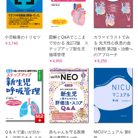
脳室腹腔シャント術の手技に関する医師の過失／木村 佳生
ひとりごとスケッチ（81）
倉敷美観地区／土田 菜摘
かれいどすこーぷ（125）
二輪二様／小鳥遊 遊鳥
看護系絵本堂（125）
小児輸液のトリセツ
図解とQ&Aでここま
カラーイラストでみ
けんさ がんばるもん；心臓カテーテル検査について／谷口
で分かる 改訂2版 ス
る 先天性心疾患の血
￥3,740
あけみ
テップアップ新生児
行動態 第2版～治療へ
離島で釣りして，看護して（4）
循環管理
のアプローチ
片泊採血大作戦／内田 善也
￥4,950
￥8,250
学んで驚く！子どもの応急手当（4）
窒息は，認識から！／飯村 知広
もっと知ろう！障害がある子どもと家族のくらしの支え方
（24）
障害がある子どもをもつ両親・祖父母に対する支援／加藤
久美子
Ｑ＆Ａで違いが分か
赤ちゃんを守る医療
NICUマニュアル 第6
る・説明できる ステ
者の専門誌 with
版