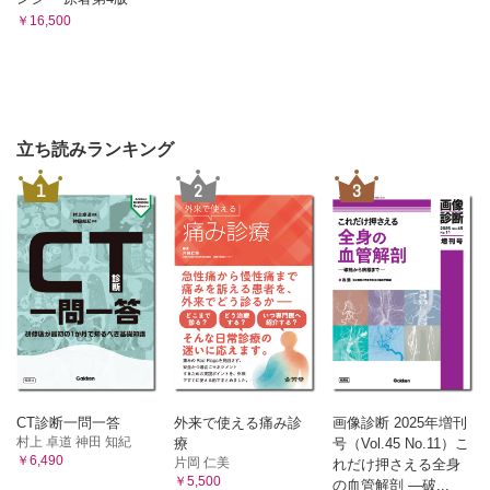
￥16,500
立ち読みランキング
1
2
3
CT診断一問一答
外来で使える痛み診
画像診断 2025年増刊
村上 卓道 神田 知紀
療
号（Vol.45 No.11）こ
￥6,490
片岡 仁美
れだけ押さえる全身
￥5,500
の血管解剖 ―破...