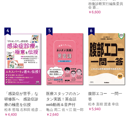
画像診断実行編集委員
会 森...
￥6,600
4
5
6
「感染症が苦手」な
医療スタッフのカン
腹部エコー 一問一
研修医へ 感染症診
タン実践！英会話
答
松本 直樹 渡邊 幸信
療の極意を伝授
web動画＆音声付
￥5,940
松本 哲哉 石和田 稔彦 ...
亀山 周二 佐々江 龍一郎
￥4,400
￥2,640