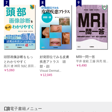
7
8
9
頭部画像診断をもっ
好発部位でみる皮膚
MRI一問一答
平井 俊範 工藤 與亮 堀...
とわかりやすく
疾患アトラス 頭
￥6,490
黒川 遼 神田 知紀 原田...
部・顔
￥5,060
Visual Dermat...
￥12,045

電子書籍メニュー