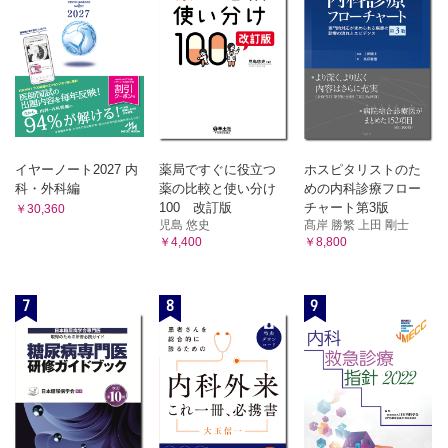
イヤーノート2027 内
薬局ですぐに役立つ
ホスピタリストのた
科・外科編
薬の比較と使い分け
めの内科診療フロー
100 改訂版
チャート第3版
￥30,360
児島 悠史
髙岸 勝繁 上田 剛士
￥4,400
￥8,800
7
8
9