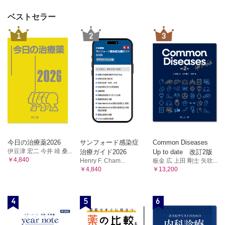
ベストセラー
1
2
3
今日の治療薬2026
サンフォード感染症
Common Diseases
伊豆津 宏二 今井 靖 桑...
治療ガイド2026
Up to date 改訂2版
￥4,840
Henry F. Cham...
板金 広 上田 剛士 矢吹...
￥4,840
￥13,200
4
5
6