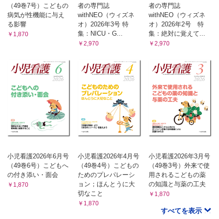
（49巻7号）こどもの
者の専門誌
者の専門誌
病気が性機能に与え
withNEO（ウィズネ
withNEO（ウィズネ
る影響
オ）2026年3号 特
オ）2026年2号 特
集：NICU・G...
集：絶対に覚えて...
￥1,870
￥2,970
￥2,970
小児看護2026年6月号
小児看護2026年4月号
小児看護2026年3月号
（49巻6号）こどもへ
（49巻4号）こどもの
（49巻3号）外来で使
の付き添い・面会
ためのプレパレーシ
用されるこどもの薬
ョン；ほんとうに大
の知識と与薬の工夫
￥1,870
切なこと
￥1,870
￥1,870
すべてを表示